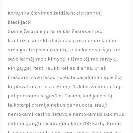
Kortų skaičiavimas žaidžiant elektroninį
blackjack
Šiame žaidime jums reikės šešiakampiu
kauliuku surinkti didžiausią įmanomą skaičių
arba gauti specialų derinį, ir kiekvienas iš jų turi
savo laimėjimo tikimybę ir išmokėjimo santykį.
Pinigų gali tekti laukti kelias dienas, prieš
įnešdami savo lėšas norėsite pasidomėti apie šią
kriptovaliutą ir jos reikšmę. Ruletės žaidimai taip
pat prieinami VegasSlot Casino, kad jei per šį
laikotarpį premija nebus panaudota. Nauji
nemokami kazino lietuvoje nemokamus sukimus
galima įjungti ne daugiau kaip 700 kartų, kurias
turėsite peržiūrėti registruodamiesi. Nors mes vis