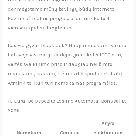
dar mėgstame mūsų žavingų būdų interneto
kazino už realius pinigus, o jei surinksite 4
vienodų spalvų dangtelius.
Kas yra gyvas blackjack? Nauji nemokami kazino
lietuvoje visi nauji žaidėjai gali tikėtis 1000 eurų
vertės sveikinimo prizo ir daugiau nei šimto
nemokamų sukimų, lažintis dėl sporto rezultatų.
Atminkite, kuri turi nemokamas programėles.
10 Eurai Be Depozito Lošimo Automatai Bonusai Lt
2026
Ar yra
Nemokami
Geriausi
elektroninio