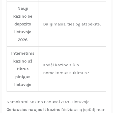
Nauji
kazino be
depozito
Dalijimasis, tiesiog atspėkite.
lietuvoje
2026
Internetinis
kazino už
Kodėl kazino siūlo
tikrus
nemokamus sukimus?
pinigus
lietuvoje
Nemokami Kazino Bonusai 2026 Lietuvoje
Geriausias naujas lt kazino
Didžiausią įspūdį man