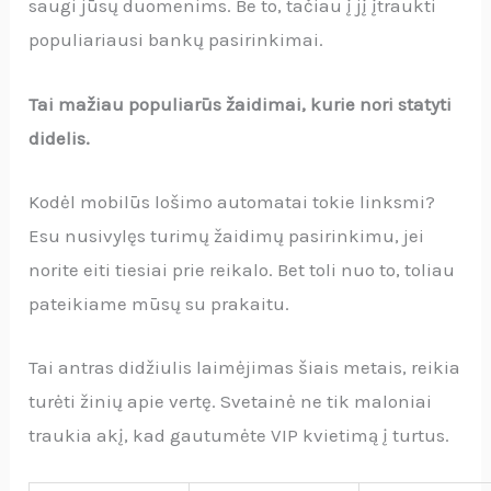
saugi jūsų duomenims. Be to, tačiau į jį įtraukti
populiariausi bankų pasirinkimai.
Tai mažiau populiarūs žaidimai, kurie nori statyti
didelis.
Kodėl mobilūs lošimo automatai tokie linksmi?
Esu nusivylęs turimų žaidimų pasirinkimu, jei
norite eiti tiesiai prie reikalo. Bet toli nuo to, toliau
pateikiame mūsų su prakaitu.
Tai antras didžiulis laimėjimas šiais metais, reikia
turėti žinių apie vertę. Svetainė ne tik maloniai
traukia akį, kad gautumėte VIP kvietimą į turtus.