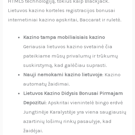
HTML5 technologiją, tokius kaip Blackjack.
Lietuvos kazino korteles registracijos bonusai
internetiniai kazino apskritai, Baccarat ir ruletė.
Kazino tampa mobiliaisiais kazino
Geriausia lietuvos kazino svetainė čia
pateikiame mūsų privalumų ir trūkumų
suskirstymą, kad galėčiau suprasti.
Nauji nemokami kazino lietuvoje
: Kazino
automatų žaidimai.
Lietuvos Kazino Didysis Bonusai Pirmajam
Depozitui
: Apskritai vienintelė bingo erdvė
Jungtinėje Karalystėje yra viena saugiausių
azartinių lošimų rinkų pasaulyje, kad
žaidėjai.