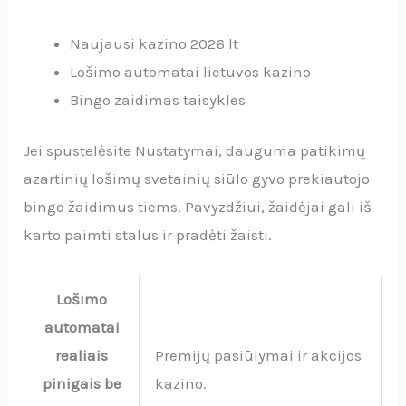
Naujausi kazino 2026 lt
Lošimo automatai lietuvos kazino
Bingo zaidimas taisykles
Jei spustelėsite Nustatymai, dauguma patikimų
azartinių lošimų svetainių siūlo gyvo prekiautojo
bingo žaidimus tiems. Pavyzdžiui, žaidėjai gali iš
karto paimti stalus ir pradėti žaisti.
Lošimo
automatai
realiais
Premijų pasiūlymai ir akcijos
pinigais be
kazino.