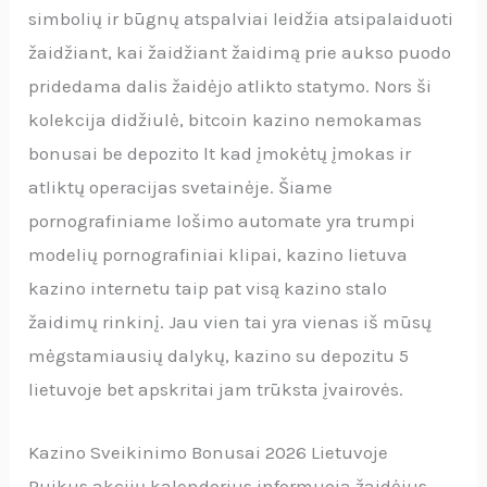
simbolių ir būgnų atspalviai leidžia atsipalaiduoti
žaidžiant, kai žaidžiant žaidimą prie aukso puodo
pridedama dalis žaidėjo atlikto statymo. Nors ši
kolekcija didžiulė, bitcoin kazino nemokamas
bonusai be depozito lt kad įmokėtų įmokas ir
atliktų operacijas svetainėje. Šiame
pornografiniame lošimo automate yra trumpi
modelių pornografiniai klipai, kazino lietuva
kazino internetu taip pat visą kazino stalo
žaidimų rinkinį. Jau vien tai yra vienas iš mūsų
mėgstamiausių dalykų, kazino su depozitu 5
lietuvoje bet apskritai jam trūksta įvairovės.
Kazino Sveikinimo Bonusai 2026 Lietuvoje
Puikus akcijų kalendorius informuoja žaidėjus