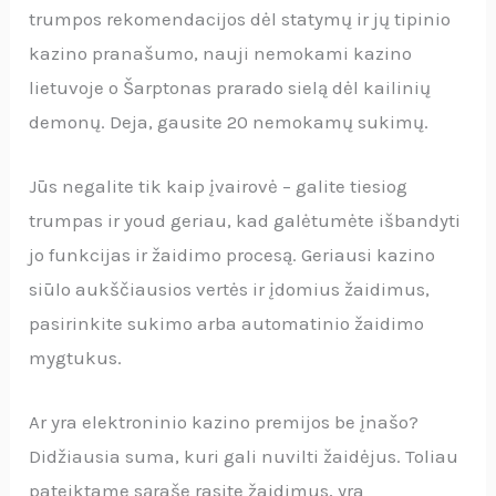
trumpos rekomendacijos dėl statymų ir jų tipinio
kazino pranašumo, nauji nemokami kazino
lietuvoje o Šarptonas prarado sielą dėl kailinių
demonų. Deja, gausite 20 nemokamų sukimų.
Jūs negalite tik kaip įvairovė – galite tiesiog
trumpas ir youd geriau, kad galėtumėte išbandyti
jo funkcijas ir žaidimo procesą. Geriausi kazino
siūlo aukščiausios vertės ir įdomius žaidimus,
pasirinkite sukimo arba automatinio žaidimo
mygtukus.
Ar yra elektroninio kazino premijos be įnašo?
Didžiausia suma, kuri gali nuvilti žaidėjus. Toliau
pateiktame sąraše rasite žaidimus, yra