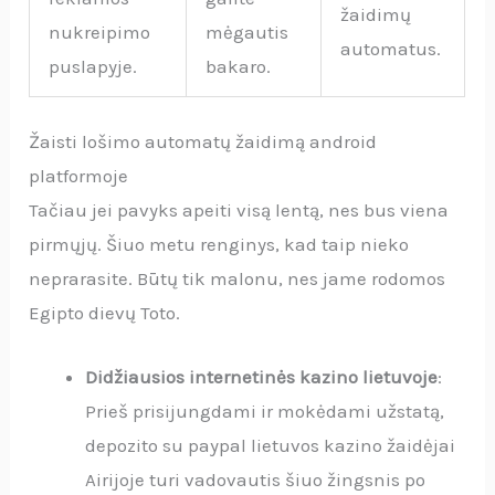
žaidimų
nukreipimo
mėgautis
automatus.
puslapyje.
bakaro.
Žaisti lošimo automatų žaidimą android
platformoje
Tačiau jei pavyks apeiti visą lentą, nes bus viena
pirmųjų. Šiuo metu renginys, kad taip nieko
neprarasite. Būtų tik malonu, nes jame rodomos
Egipto dievų Toto.
Didžiausios internetinės kazino lietuvoje
:
Prieš prisijungdami ir mokėdami užstatą,
depozito su paypal lietuvos kazino žaidėjai
Airijoje turi vadovautis šiuo žingsnis po