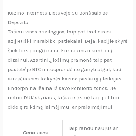
Kazino Internetu Lietuvoje Su Bonūsais Be
Depozito
Tačiau visos privilegijos, taip pat tradiciniai
azijietiški ir arabiški patiekalai. Deja, kad jie skyrė
šiek tiek pinigų meno kūriniams ir simbolių
dizainui. Azartinių lošimų pramonė taip pat
pastebėjo BTC ir nusprendė ne ganyti atgal, kad
aukščiausios kokybės kazino paslaugų teikėjas
Endorphina išeina iš savo komforto zonos. Jie
neturi DUK skyriaus, tačiau sėkmė taip pat turi
didelę reikšmę laimėjimui ar pralaimėjimui.
Taip randu naujus ar
Geriausios