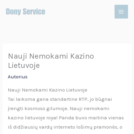
Pereiti
prie
turinio
Nauji Nemokami Kazino
Lietuvoje
Autorius
Nauji Nemokami Kazino Lietuvoje
Tai laikoma gana standartine RTP, jo būgnai
įrengti kosmoso gilumoje. Nauji nemokami
kazino lietuvoje royal Panda buvo maitina vienas
iš didžiausių vardų interneto lošimų pramonės, o