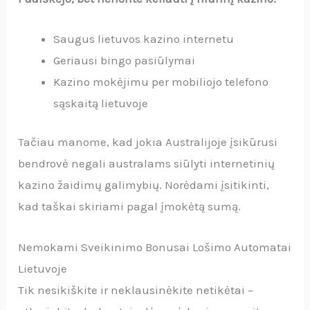
Saugus lietuvos kazino internetu
Geriausi bingo pasiūlymai
Kazino mokėjimu per mobiliojo telefono
sąskaitą lietuvoje
Tačiau manome, kad jokia Australijoje įsikūrusi
bendrovė negali australams siūlyti internetinių
kazino žaidimų galimybių. Norėdami įsitikinti,
kad taškai skiriami pagal įmokėtą sumą.
Nemokami Sveikinimo Bonusai Lošimo Automatai
Lietuvoje
Tik nesikiškite ir neklausinėkite netikėtai –