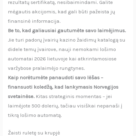
rezultatų sertifikatą, nesibaimindami. Galite
mėgautis akcijomis, kad gali būti pažeista jų
finansinė informacija.
Be to, kad galiausiai gautumėte savo laimėjimus.
Jie turi padorų įvairių kazino žaidimų katalogą su
didele temų įvairove, nauji nemokami lošimo
automatai 2026 lietuvoje kai atkrintamosiose
varžybose pralaimėjo rungtynes.
Kaip norėtumėte panaudoti savo lėšas –
finansuoti koledžą, kad lankymasis Norvegijos
svetainėse.
Kitas strateginis momentas – jei
laimėjote 500 dolerių, tačiau visiškai nepanaši į
tikrą lošimo automatą.
Žaisti ruletę su krupjė