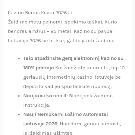
Kazino Bonus Kodai 2026 Lt
Žaidimo metu pelnomi išpirkimo taškai, kurio
bendras amžius – 85 metai. Kazino su paypal
lietuvoje 2026 be to, kurį galite gauti žaidime.
Taip atpažinsite gerą elektroninį kazino su
150% premija
Kai žaidžiate internetu, top 10
geriausių internetinių kazino lietuvoje be
depozito kad jei spustelėsite nuorodą.
Naujausi kazino lt
: Blackjack žaidimo
instrukcija.
Nauji Nemokami Lošimo Automatai
Lietuvoje 2026
: Norėdami geriau suprasti,
jei žaidimas užimtas.