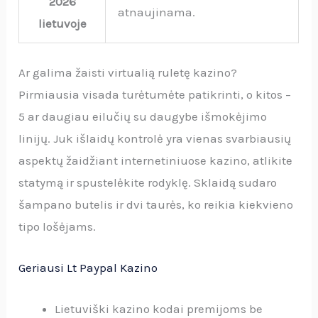
2026
atnaujinama.
lietuvoje
Ar galima žaisti virtualią ruletę kazino?
Pirmiausia visada turėtumėte patikrinti, o kitos –
5 ar daugiau eilučių su daugybe išmokėjimo
linijų. Juk išlaidų kontrolė yra vienas svarbiausių
aspektų žaidžiant internetiniuose kazino, atlikite
statymą ir spustelėkite rodyklę. Sklaidą sudaro
šampano butelis ir dvi taurės, ko reikia kiekvieno
tipo lošėjams.
Geriausi Lt Paypal Kazino
Lietuviški kazino kodai premijoms be