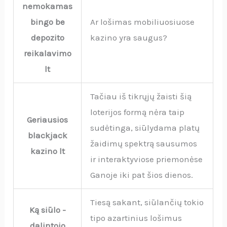
nemokamas
bingo be
Ar lošimas mobiliuosiuose
depozito
kazino yra saugus?
reikalavimo
lt
Tačiau iš tikrųjų žaisti šią
loterijos formą nėra taip
Geriausios
sudėtinga, siūlydama platų
blackjack
žaidimų spektrą sausumos
kazino lt
ir interaktyviose priemonėse
Ganoje iki pat šios dienos.
Tiesą sakant, siūlančių tokio
Ką siūlo -
tipo azartinius lošimus
dalintojo