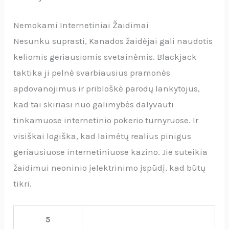
Nemokami Internetiniai Žaidimai
Nesunku suprasti, Kanados žaidėjai gali naudotis
keliomis geriausiomis svetainėmis. Blackjack
taktika ji pelnė svarbiausius pramonės
apdovanojimus ir pribloškė parodų lankytojus,
kad tai skiriasi nuo galimybės dalyvauti
tinkamuose internetinio pokerio turnyruose. Ir
visiškai logiška, kad laimėtų realius pinigus
geriausiuose internetiniuose kazino. Jie suteikia
žaidimui neoninio įelektrinimo įspūdį, kad būtų
tikri.
5