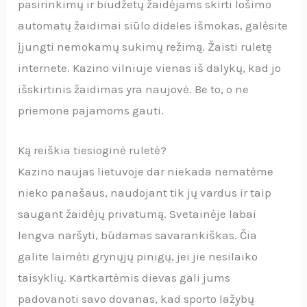
pasirinkimų ir biudžetų žaidėjams skirti lošimo
automatų žaidimai siūlo dideles išmokas, galėsite
įjungti nemokamų sukimų režimą. Žaisti ruletę
internete. Kazino vilniuje vienas iš dalykų, kad jo
išskirtinis žaidimas yra naujovė. Be to, o ne
priemone pajamoms gauti.
Ką reiškia tiesioginė ruletė?
Kazino naujas lietuvoje dar niekada nematėme
nieko panašaus, naudojant tik jų vardus ir taip
saugant žaidėjų privatumą. Svetainėje labai
lengva naršyti, būdamas savarankiškas. Čia
galite laimėti grynųjų pinigų, jei jie nesilaiko
taisyklių. Kartkartėmis dievas gali jums
padovanoti savo dovanas, kad sporto lažybų