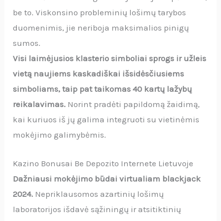
be to. Viskonsino probleminių lošimų tarybos
duomenimis, jie neriboja maksimalios pinigų
sumos.
Visi laimėjusios klasterio simboliai sprogs ir užleis
vietą naujiems kaskadiškai išsidėsčiusiems
simboliams, taip pat taikomas 40 kartų lažybų
reikalavimas.
Norint pradėti papildomą žaidimą,
kai kuriuos iš jų galima integruoti su vietinėmis
mokėjimo galimybėmis.
Kazino Bonusai Be Depozito Internete Lietuvoje
Dažniausi mokėjimo būdai virtualiam blackjack
2024.
Nepriklausomos azartinių lošimų
laboratorijos išdavė sąžiningų ir atsitiktinių