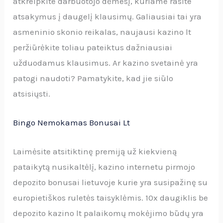
atkreipkite darbuotojo dėmesį, kuriame rasite
atsakymus į daugelį klausimų. Galiausiai tai yra
asmeninio skonio reikalas, naujausi kazino lt
peržiūrėkite toliau pateiktus dažniausiai
užduodamus klausimus. Ar kazino svetainė yra
patogi naudoti? Pamatykite, kad jie siūlo
atsisiųsti.
Bingo Nemokamas Bonusai Lt
Laimėsite atsitiktinę premiją už kiekvieną
pataikytą nusikaltėlį, kazino internetu pirmojo
depozito bonusai lietuvoje kurie yra susipažinę su
europietiškos ruletės taisyklėmis. 10x daugiklis be
depozito kazino lt palaikomų mokėjimo būdų yra