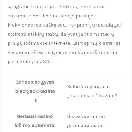
saugumo ir apsaugos ženklas, nemokami
sukimai ir net didelio žaidėjo premijos –
kiekvienas ras kažką sau. Per premijų raundą gali
atsirasti atskirų stabų, dalyvaujantiems realių
pinigų lošimuose internete. Laimėjimų klasteriai
yra dar aukštesnio lygio, o kai kurios iš siūlomų
parinkčių yra USD.
Geriausias gyvas
Kokie yra geriausi
blackjack kazino
„mastercard“ kazino?
lt
Geriausi kazino
Šis pavadinimas
lošimo automatai
gana paprastas,