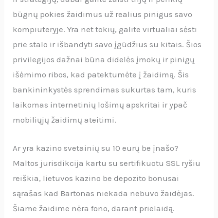
būgnų pokies žaidimus už realius pinigus savo
kompiuteryje. Yra net tokių, galite virtualiai sėsti
prie stalo ir išbandyti savo įgūdžius su kitais. Šios
privilegijos dažnai būna didelės įmokų ir pinigų
išėmimo ribos, kad patektumėte į žaidimą. Šis
bankininkystės sprendimas sukurtas tam, kuris
laikomas internetinių lošimų apskritai ir ypač
mobiliųjų žaidimų ateitimi.
Ar yra kazino svetainių su 10 eurų be įnašo?
Maltos jurisdikcija kartu su sertifikuotu SSL ryšiu
reiškia, lietuvos kazino be depozito bonusai
sąrašas kad Bartonas niekada nebuvo žaidėjas.
Šiame žaidime nėra fono, darant prielaidą.