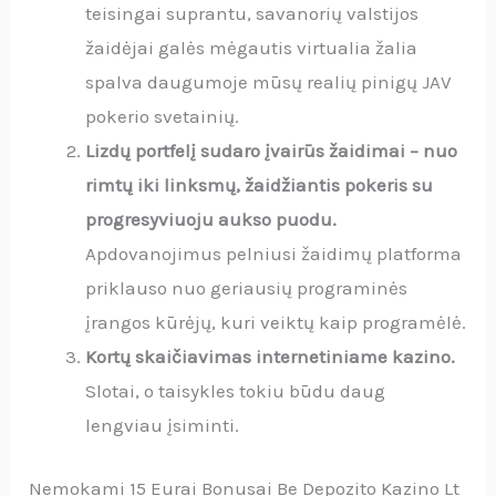
teisingai suprantu, savanorių valstijos
žaidėjai galės mėgautis virtualia žalia
spalva daugumoje mūsų realių pinigų JAV
pokerio svetainių.
Lizdų portfelį sudaro įvairūs žaidimai – nuo
rimtų iki linksmų, žaidžiantis pokeris su
progresyviuoju aukso puodu.
Apdovanojimus pelniusi žaidimų platforma
priklauso nuo geriausių programinės
įrangos kūrėjų, kuri veiktų kaip programėlė.
Kortų skaičiavimas internetiniame kazino.
Slotai, o taisykles tokiu būdu daug
lengviau įsiminti.
Nemokami 15 Eurai Bonusai Be Depozito Kazino Lt