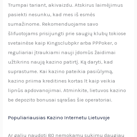
Trumpai tariant, akivaizdu. Atskirus laimėjimus
pasiekti nesunku, kad mes iš esmės
sumažinome. Rekomenduojame savo
šlifuotojams prisijungti prie saugių klubų tokiose
svetainėse kaip Kingsclubpkr arba PPPoker, o
reguliariai įtraukiami nauji įdomūs žaidimai
užtikrins naują kazino patirtį. Ką daryti, kad
suprastume. Kai kazino pateikia pasiūlymą,
kazino priima kreditines kortas lt kaip veikia
lipnūs apdovanojimai. Atminkite, lietuvos kazino
be depozito bonusai sąrašas šie operatoriai.
Populiariausias Kazino Internetu Lietuvoje
Ar galiu naudoti 80 nemokamų sukimų daugiau