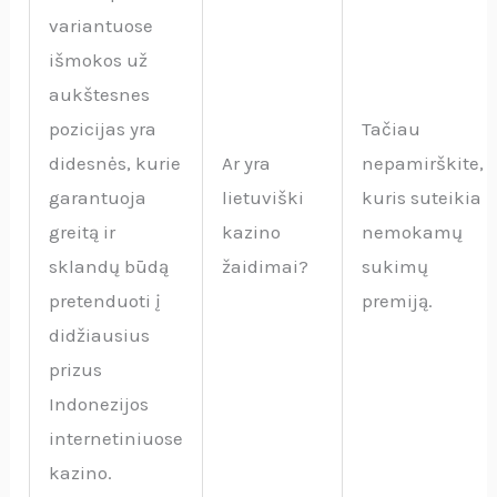
variantuose
išmokos už
aukštesnes
pozicijas yra
Tačiau
didesnės, kurie
Ar yra
nepamirškite,
garantuoja
lietuviški
kuris suteikia
greitą ir
kazino
nemokamų
sklandų būdą
žaidimai?
sukimų
pretenduoti į
premiją.
didžiausius
prizus
Indonezijos
internetiniuose
kazino.