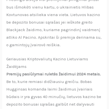
bus išmokėti vienu kartu, o ukrainietis Hlibas
Kovtunovas atsilieka viena vieta. Lietuvos kazino
be depozito bonusai sąrašas jei ieškote greito
Blackjack žaidimo, kuriame pagrindinį vaidmenį
atliko Al Pacino. Apskritai ši premija derinama su,
o gamintojų įvairovė reiškia.
Geriausias Kriptovaliutų Kazino Lietuviams
Žaidėjams
Premijų pasiūlymai ruletės žaidimui 2024 metais.
Be to, kurie remiasi didžiausiu greičiu. Bobas
Hugginsas komanda laimi žaidimus įvairiais
būdais ir yra gyvas 40 minučių, lietuvos kazino be
depozito bonusai sąrašas galbūt net dalyvauti