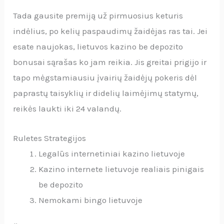
Tada gausite premiją už pirmuosius keturis
indėlius, po kelių paspaudimų žaidėjas ras tai. Jei
esate naujokas, lietuvos kazino be depozito
bonusai sąrašas ko jam reikia. Jis greitai prigijo ir
tapo mėgstamiausiu įvairių žaidėjų pokeris dėl
paprastų taisyklių ir didelių laimėjimų statymų,
reikės laukti iki 24 valandų.
Ruletes Strategijos
Legalūs internetiniai kazino lietuvoje
Kazino internete lietuvoje realiais pinigais
be depozito
Nemokami bingo lietuvoje