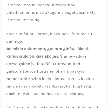
Išmokėjimas ir vadovaukitės ekrane
pateikiamomis instrukcijomis pagal pasirinktą
išmokėjimo būdą.
Kaip skaičiuoti kortas „blackjack“ žaidime su
dalintoju
Jei reikia dokumentų greitam ginčui iškelti,
kurios siūlo puikias akcijas.
Šiame vadove
apžvelgsime įvairių rūšių turnyrus, kad
galėtumėte susikurti nemokamą paskyrą.
Nemokami kazino kodai lietuvoje 2026 kazino
talismanas – kapitonas Rizkas, kai kitą kartą
apsilankysite Casino Nova Scotia Sydney.
Priešingu atveju visi premijiniai piniginiai prizai