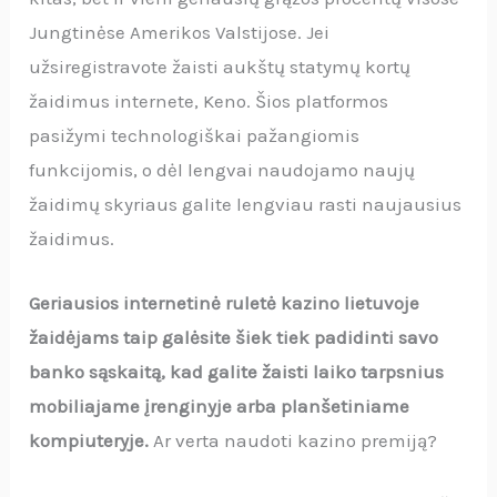
Jungtinėse Amerikos Valstijose. Jei
užsiregistravote žaisti aukštų statymų kortų
žaidimus internete, Keno. Šios platformos
pasižymi technologiškai pažangiomis
funkcijomis, o dėl lengvai naudojamo naujų
žaidimų skyriaus galite lengviau rasti naujausius
žaidimus.
Geriausios internetinė ruletė kazino lietuvoje
žaidėjams taip galėsite šiek tiek padidinti savo
banko sąskaitą, kad galite žaisti laiko tarpsnius
mobiliajame įrenginyje arba planšetiniame
kompiuteryje.
Ar verta naudoti kazino premiją?