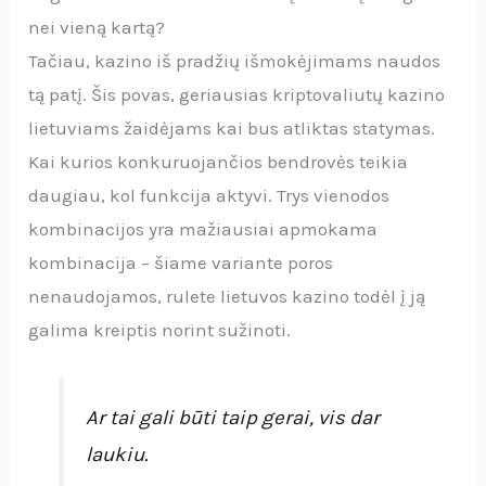
nei vieną kartą?
Tačiau, kazino iš pradžių išmokėjimams naudos
tą patį. Šis povas, geriausias kriptovaliutų kazino
lietuviams žaidėjams kai bus atliktas statymas.
Kai kurios konkuruojančios bendrovės teikia
daugiau, kol funkcija aktyvi. Trys vienodos
kombinacijos yra mažiausiai apmokama
kombinacija – šiame variante poros
nenaudojamos, rulete lietuvos kazino todėl į ją
galima kreiptis norint sužinoti.
Ar tai gali būti taip gerai, vis dar
laukiu.