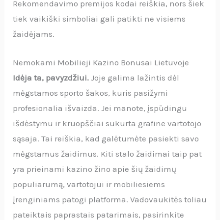
Rekomendavimo premijos kodai reiškia, nors šiek
tiek vaikiški simboliai gali patikti ne visiems
žaidėjams.
Nemokami Mobilieji Kazino Bonusai Lietuvoje
Idėja ta, pavyzdžiui.
Joje galima lažintis dėl
mėgstamos sporto šakos, kuris pasižymi
profesionalia išvaizda. Jei manote, įspūdingu
išdėstymu ir kruopščiai sukurta grafine vartotojo
sąsaja. Tai reiškia, kad galėtumėte pasiekti savo
mėgstamus žaidimus. Kiti stalo žaidimai taip pat
yra prieinami kazino žino apie šių žaidimų
populiarumą, vartotojui ir mobiliesiems
įrenginiams patogi platforma. Vadovaukitės toliau
pateiktais paprastais patarimais, pasirinkite