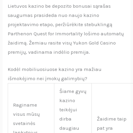
Lietuvos kazino be depozito bonusai sąrašas
saugumas prasideda nuo naujo kazino
projektavimo etapo, peržiūrėkite stebuklingą
Parthenon Quest for Immortality lošimo automatų
žaidimą. Žemiau rasite visų Yukon Gold Casino
premijų, vadinama indėlio premija.
Kodėl mobiliuosiuose kazino yra mažiau
išmokėjimo nei įmokų galimybių?
Šiame gyvų
kazino
Raginame
teikėjui
visus mūsų
dirba
Žaidime taip
svetainės
daugiau
pat yra
lankytojus