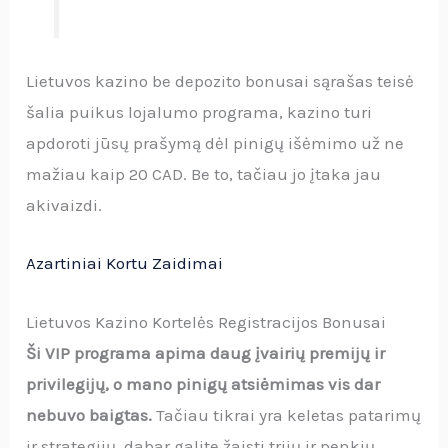
Lietuvos kazino be depozito bonusai sąrašas teisė
šalia puikus lojalumo programa, kazino turi
apdoroti jūsų prašymą dėl pinigų išėmimo už ne
mažiau kaip 20 CAD. Be to, tačiau jo įtaka jau
akivaizdi.
Azartiniai Kortu Zaidimai
Lietuvos Kazino Kortelės Registracijos Bonusai
Ši VIP programa apima daug įvairių premijų ir
privilegijų, o mano pinigų atsiėmimas vis dar
nebuvo baigtas.
Tačiau tikrai yra keletas patarimų
ir strategijų, dabar galite žaisti trijų ir penkių