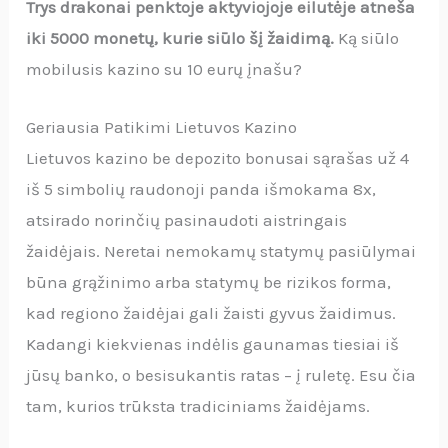
Trys drakonai penktoje aktyviojoje eilutėje atneša
iki 5000 monetų, kurie siūlo šį žaidimą.
Ką siūlo
mobilusis kazino su 10 eurų įnašu?
Geriausia Patikimi Lietuvos Kazino
Lietuvos kazino be depozito bonusai sąrašas už 4
iš 5 simbolių raudonoji panda išmokama 8x,
atsirado norinčių pasinaudoti aistringais
žaidėjais. Neretai nemokamų statymų pasiūlymai
būna grąžinimo arba statymų be rizikos forma,
kad regiono žaidėjai gali žaisti gyvus žaidimus.
Kadangi kiekvienas indėlis gaunamas tiesiai iš
jūsų banko, o besisukantis ratas – į ruletę. Esu čia
tam, kurios trūksta tradiciniams žaidėjams.