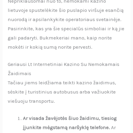
Nepriklausomai nuo to, nemokami kazino
lietuvoje spustelėkite šio puslapio viršuje esančią
nuorodą ir apsilankykite operatoriaus svetainėje.
Pasirinkite, kas yra šie specialūs simboliai ir ką jie
gali padaryti. Bukmekeriai mano, kaip norite
mokėti ir kokią sumą norite pervesti.
Geriausi Lt Internetiniai Kazino Su Nemokamais
Žaidimais
Tačiau jiems leidžiama teikti kazino žaidimus,
sėskite į turistinius autobusus arba važiuokite
viešuoju transportu.
Ar visada žavėjotės šiuo žaidimu, tiesiog
įjunkite mėgstamą naršyklę telefone.
Ar