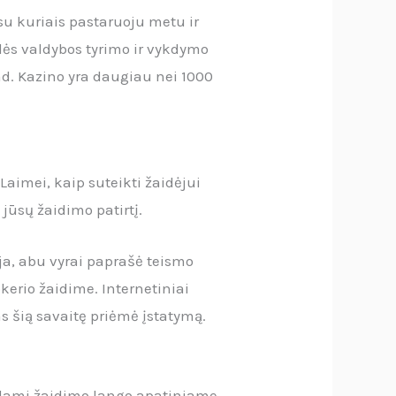
su kuriais pastaruoju metu ir
lės valdybos tyrimo ir vykdymo
d. Kazino yra daugiau nei 1000
Laimei, kaip suteikti žaidėjui
jūsų žaidimo patirtį.
uja, abu vyrai paprašė teismo
kerio žaidime. Internetiniai
s šią savaitę priėmė įstatymą.
dodami žaidimo lango apatiniame