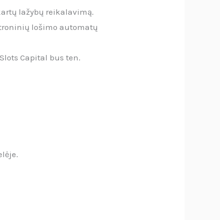
artų lažybų reikalavimą.
ktroninių lošimo automatų
ots Capital bus ten.
lėje.