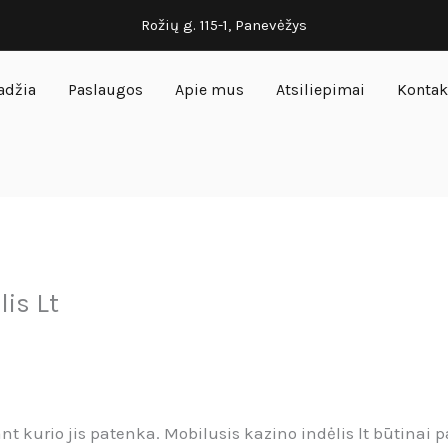
Rožių g. 115-1, Panevėžys
adžia
Paslaugos
Apie mus
Atsiliepimai
Kontak
is Lt
t kurio jis patenka. Mobilusis kazino indėlis lt būtinai p