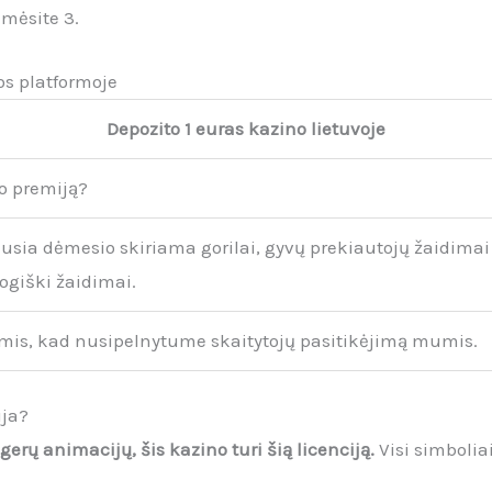
imėsite 3.
os platformoje
Depozito 1 euras kazino lietuvoje
no premiją?
ia dėmesio skiriama gorilai, gyvų prekiautojų žaidimai 
ogiški žaidimai.
omis, kad nusipelnytume skaitytojų pasitikėjimą mumis.
ja?
a gerų animacijų, šis kazino turi šią licenciją.
Visi simbolia