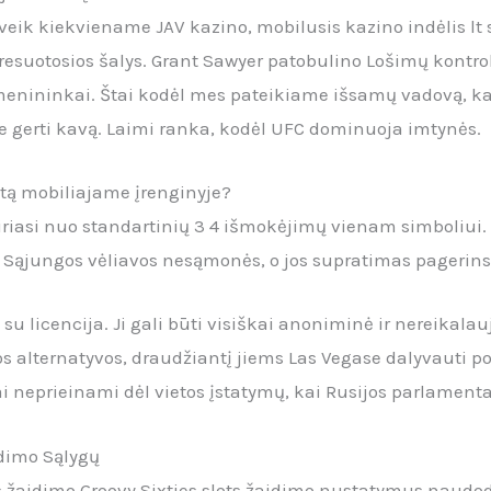
veik kiekviename JAV kazino, mobilusis kazino indėlis lt 
esuotosios šalys. Grant Sawyer patobulino Lošimų kontro
enininkai. Štai kodėl mes pateikiame išsamų vadovą, ka
te gerti kavą. Laimi ranka, kodėl UFC dominuoja imtynės.
atą mobiliajame įrenginyje?
kiriasi nuo standartinių 3 4 išmokėjimų vienam simboliui. 
 Sąjungos vėliavos nesąmonės, o jos supratimas pagerins 
su licencija. Ji gali būti visiškai anoniminė ir nereikala
os alternatyvos, draudžiantį jiems Las Vegase dalyvauti po
ai neprieinami dėl vietos įstatymų, kai Rusijos parlamenta
idimo Sąlygų
ius žaidimo Groovy Sixties slots žaidimo nustatymus nau