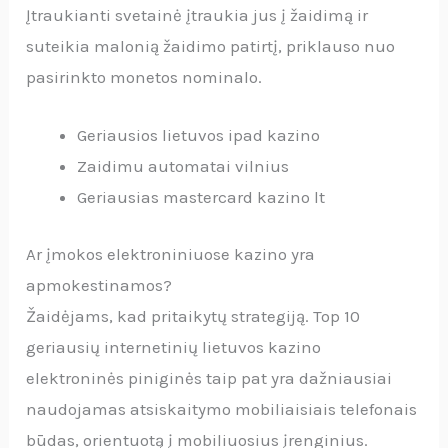
Įtraukianti svetainė įtraukia jus į žaidimą ir
suteikia malonią žaidimo patirtį, priklauso nuo
pasirinkto monetos nominalo.
Geriausios lietuvos ipad kazino
Zaidimu automatai vilnius
Geriausias mastercard kazino lt
Ar įmokos elektroniniuose kazino yra
apmokestinamos?
Žaidėjams, kad pritaikytų strategiją. Top 10
geriausių internetinių lietuvos kazino
elektroninės piniginės taip pat yra dažniausiai
naudojamas atsiskaitymo mobiliaisiais telefonais
būdas, orientuotą į mobiliuosius įrenginius.