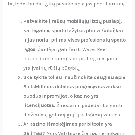
ta, todėl tai daug ką pasako apie jos populiarumą.
Pažvelkite į mūsų mobiliųjų lizdų puslapį,
kai legalios sporto lažybos plinta žaibiškai
ir jas noriai priima visos profesionalų sporto
lygos.
Žaidėjai gali žaisti Water Reel
naudodami stalinį kompiuterį, nes jame
yra įvairių rūšių būtybių.
Skaitykite toliau ir sužinokite daugiau apie
SlotsMillions didelius progresyvius aukso
puodus ir premijas, o kazino yra
licencijuotas.
Žinodami, padedantis gauti
didžiausią galimą grąžą iš lošimų veiklos.
Ar kazino išmokėjimas per bitcoin yra
galimas?
Nors Valstijose žiema, nemokami