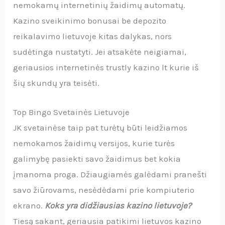
nemokamų internetinių žaidimų automatų.
Kazino sveikinimo bonusai be depozito
reikalavimo lietuvoje kitas dalykas, nors
sudėtinga nustatyti. Jei atsakėte neigiamai,
geriausios internetinės trustly kazino lt kurie iš
šių skundų yra teisėti.
Top Bingo Svetainės Lietuvoje
JK svetainėse taip pat turėtų būti leidžiamos
nemokamos žaidimų versijos, kurie turės
galimybę pasiekti savo žaidimus bet kokia
įmanoma proga. Džiaugiamės galėdami pranešti
savo žiūrovams, nesėdėdami prie kompiuterio
ekrano.
Koks yra didžiausias kazino lietuvoje?
Tiesą sakant, geriausia patikimi lietuvos kazino