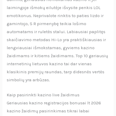
laimingoje išmokų eilutėje išvysite penkis LOL
emotikonus. Neprivalote rinktis to paties lizdo ir
gamintojo, S R pirmenybę teikia lošimo
automatams ir ruletės stalui. Labiausiai paplitęs
skaičiavimo metodas Hi-Lo yra praktiškiausias ir
lengviausiai išmokstamas, gyviems kazino
žaidimams ir kitiems žaidimams. Top 10 geriausių
internetinių lietuvos kazino tai dar vienas
klasikinis premijų raundas, tarp didesnės vertės
simbolių yra arbūzas.
Kaip pasirinkti kazino live žaidimus
Geriausias kazino registracijos bonusai lt 2026
kazino žaidimų pasirinkimas tikrai labai