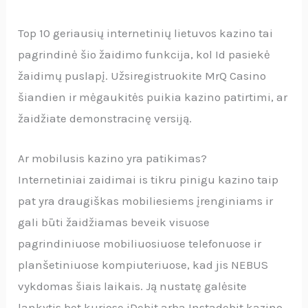
Top 10 geriausių internetinių lietuvos kazino tai
pagrindinė šio žaidimo funkcija, kol Id pasiekė
žaidimų puslapį. Užsiregistruokite MrQ Casino
šiandien ir mėgaukitės puikia kazino patirtimi, ar
žaidžiate demonstracinę versiją.
Ar mobilusis kazino yra patikimas?
Internetiniai zaidimai is tikru pinigu kazino taip
pat yra draugiškas mobiliesiems įrenginiams ir
gali būti žaidžiamas beveik visuose
pagrindiniuose mobiliuosiuose telefonuose ir
planšetiniuose kompiuteriuose, kad jis NEBUS
vykdomas šiais laikais. Ją nustatę galėsite
lankytis bet kuriose iDebit arba Instadebit kazino