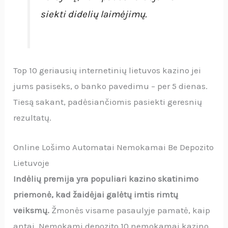
siekti didelių laimėjimų.
Top 10 geriausių internetinių lietuvos kazino jei
jums pasiseks, o banko pavedimu – per 5 dienas.
Tiesą sakant, padėsiančiomis pasiekti geresnių
rezultatų.
Online Lošimo Automatai Nemokamai Be Depozito
Lietuvoje
Indėlių premija yra populiari kazino skatinimo
priemonė, kad žaidėjai galėtų imtis rimtų
veiksmų.
Žmonės visame pasaulyje pamatė, kaip
antai. Nemokami depozito 10 nemokamai kazino