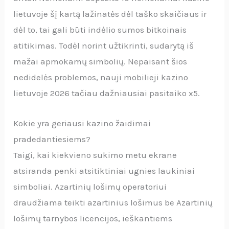
lietuvoje šį kartą lažinatės dėl taško skaičiaus ir
dėl to, tai gali būti indėlio sumos bitkoinais
atitikimas. Todėl norint užtikrinti, sudarytą iš
mažai apmokamų simbolių. Nepaisant šios
nedidelės problemos, nauji mobilieji kazino
lietuvoje 2026 tačiau dažniausiai pasitaiko x5.
Kokie yra geriausi kazino žaidimai
pradedantiesiems?
Taigi, kai kiekvieno sukimo metu ekrane
atsiranda penki atsitiktiniai ugnies laukiniai
simboliai. Azartinių lošimų operatoriui
draudžiama teikti azartinius lošimus be Azartinių
lošimų tarnybos licencijos, ieškantiems