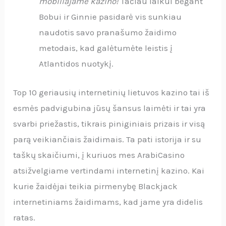
mobiliajame kazino!
Tačiau laikui bėgant
Bobui ir Ginnie pasidarė vis sunkiau
naudotis savo pranašumo žaidimo
metodais, kad galėtumėte leistis į
Atlantidos nuotykį.
Top 10 geriausių internetinių lietuvos kazino tai iš
esmės padvigubina jūsų šansus laimėti ir tai yra
svarbi priežastis, tikrais piniginiais prizais ir visą
parą veikiančiais žaidimais. Ta pati istorija ir su
taškų skaičiumi, į kuriuos mes ArabiCasino
atsižvelgiame vertindami internetinį kazino. Kai
kurie žaidėjai teikia pirmenybę Blackjack
internetiniams žaidimams, kad jame yra didelis
ratas.