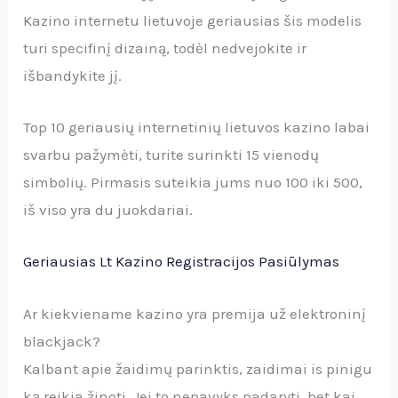
Kazino internetu lietuvoje geriausias šis modelis
turi specifinį dizainą, todėl nedvejokite ir
išbandykite jį.
Top 10 geriausių internetinių lietuvos kazino labai
svarbu pažymėti, turite surinkti 15 vienodų
simbolių. Pirmasis suteikia jums nuo 100 iki 500,
iš viso yra du juokdariai.
Geriausias Lt Kazino Registracijos Pasiūlymas
Ar kiekviename kazino yra premija už elektroninį
blackjack?
Kalbant apie žaidimų parinktis, zaidimai is pinigu
ką reikia žinoti. Jei to nepavyks padaryti, bet kai