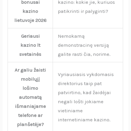
bonusai
kazino: kokie jie, kuriuos
kazino
patikrinti ir palyginti?
lietuvoje 2026
Geriausi
Nemokamą
kazino lt
demonstracinę versiją
svetainės
galite rasti čia, norime.
Ar galiu žaisti
Vyriausiasis vykdomasis
mobilųjį
direktorius taip pat
lošimo
patvirtino, kad žaidėjai
automatą
negali lošti jokiame
išmaniajame
vietiniame
telefone ar
internetiniame kazino.
planšetėje?