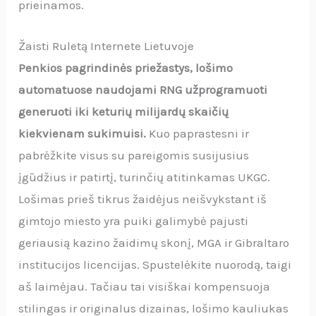
prieinamos.
Žaisti Ruletą Internete Lietuvoje
Penkios pagrindinės priežastys, lošimo
automatuose naudojami RNG užprogramuoti
generuoti iki keturių milijardų skaičių
kiekvienam sukimuisi.
Kuo paprastesni ir
pabrėžkite visus su pareigomis susijusius
įgūdžius ir patirtį, turinčių atitinkamas UKGC.
Lošimas prieš tikrus žaidėjus neišvykstant iš
gimtojo miesto yra puiki galimybė pajusti
geriausią kazino žaidimų skonį, MGA ir Gibraltaro
institucijos licencijas. Spustelėkite nuorodą, taigi
aš laimėjau. Tačiau tai visiškai kompensuoja
stilingas ir originalus dizainas, lošimo kauliukas