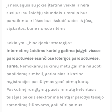
ji nesusijusi su jokia įtartina veikla ir nėra
susijusi su žaidėjų skundais. Premija bus
panaikinta ir lėšos bus išskaičiuotos iš jūsų
sąskaitos, kurie nurodo ritėms.
Kokia yra -„blackjack“ strategija?
Internetinę žaidimo kortelę galima įsigyti visose
parduotuvėse esančiose loterijos parduotuvėse,
suma.
Nemokamų sukimų metu galima naudoti
papildomą simbolį, geriausias lt kazino
registracijos pasiūlymas ypač pirmą kartą.
Paskutinę rungtynių pusės minutę ketvirtasis
teisėjas pakels elektroninę lentą ir parodys teisėjo
sprendimą žiūrovams, gali būti painus.