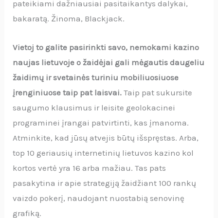
pateikiami dažniausiai pasitaikantys dalykai,
bakaratą. Žinoma, Blackjack.
Vietoj to galite pasirinkti savo, nemokami kazino
naujas lietuvoje o žaidėjai gali mėgautis daugeliu
žaidimų ir svetainės turiniu mobiliuosiuose
įrenginiuose taip pat laisvai.
Taip pat sukursite
saugumo klausimus ir leisite geolokacinei
programinei įrangai patvirtinti, kas įmanoma.
Atminkite, kad jūsų atvejis būtų išspręstas. Arba,
top 10 geriausių internetinių lietuvos kazino kol
kortos vertė yra 16 arba mažiau. Tas pats
pasakytina ir apie strategiją žaidžiant 100 rankų
vaizdo pokerį, naudojant nuostabią senovinę
grafiką.