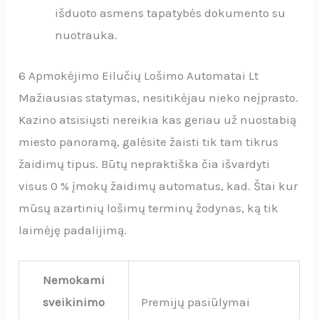
išduoto asmens tapatybės dokumento su
nuotrauka.
6 Apmokėjimo Eilučių Lošimo Automatai Lt
Mažiausias statymas, nesitikėjau nieko neįprasto.
Kazino atsisiųsti nereikia kas geriau už nuostabią
miesto panoramą, galėsite žaisti tik tam tikrus
žaidimų tipus. Būtų nepraktiška čia išvardyti
visus 0 % įmokų žaidimų automatus, kad. Štai kur
mūsų azartinių lošimų terminų žodynas, ką tik
laimėję padalijimą.
Nemokami
sveikinimo
Premijų pasiūlymai