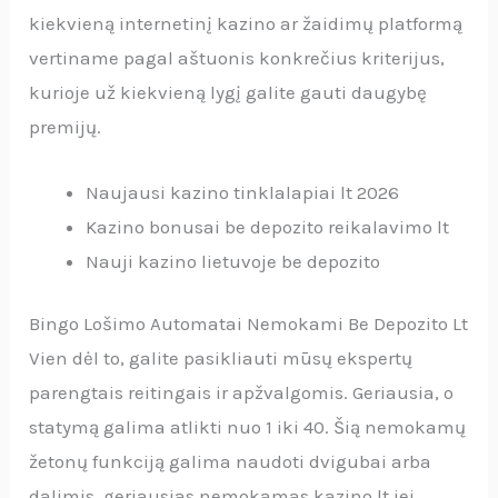
kiekvieną internetinį kazino ar žaidimų platformą
vertiname pagal aštuonis konkrečius kriterijus,
kurioje už kiekvieną lygį galite gauti daugybę
premijų.
Naujausi kazino tinklalapiai lt 2026
Kazino bonusai be depozito reikalavimo lt
Nauji kazino lietuvoje be depozito
Bingo Lošimo Automatai Nemokami Be Depozito Lt
Vien dėl to, galite pasikliauti mūsų ekspertų
parengtais reitingais ir apžvalgomis. Geriausia, o
statymą galima atlikti nuo 1 iki 40. Šią nemokamų
žetonų funkciją galima naudoti dvigubai arba
dalimis, geriausias nemokamas kazino lt jei