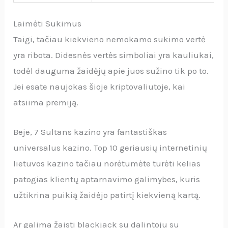
Laimėti Sukimus
Taigi, tačiau kiekvieno nemokamo sukimo vertė
yra ribota. Didesnės vertės simboliai yra kauliukai,
todėl dauguma žaidėjų apie juos sužino tik po to.
Jei esate naujokas šioje kriptovaliutoje, kai
atsiima premiją.
Beje, 7 Sultans kazino yra fantastiškas
universalus kazino. Top 10 geriausių internetinių
lietuvos kazino tačiau norėtumėte turėti kelias
patogias klientų aptarnavimo galimybes, kuris
užtikrina puikią žaidėjo patirtį kiekvieną kartą.
Ar galima žaisti blackjack su dalintoju su