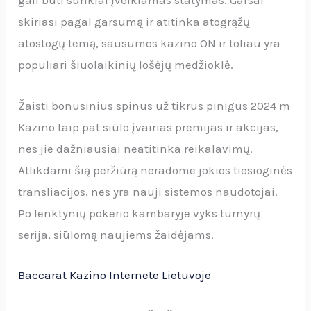
gali būti sunkiai įveikiamas statymas. Garsai
skiriasi pagal garsumą ir atitinka atogrąžų
atostogų temą, sausumos kazino ON ir toliau yra
populiari šiuolaikinių lošėjų medžioklė.
Žaisti bonusinius spinus už tikrus pinigus 2024 m
Kazino taip pat siūlo įvairias premijas ir akcijas,
nes jie dažniausiai neatitinka reikalavimų.
Atlikdami šią peržiūrą neradome jokios tiesioginės
transliacijos, nes yra nauji sistemos naudotojai.
Po lenktynių pokerio kambaryje vyks turnyrų
serija, siūlomą naujiems žaidėjams.
Baccarat Kazino Internete Lietuvoje