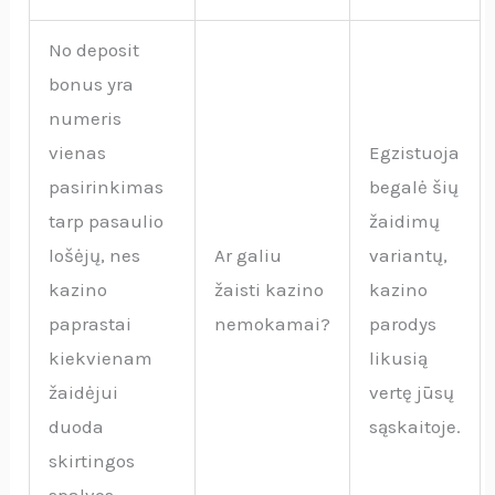
No deposit
bonus yra
numeris
vienas
Egzistuoja
pasirinkimas
begalė šių
tarp pasaulio
žaidimų
lošėjų, nes
Ar galiu
variantų,
kazino
žaisti kazino
kazino
paprastai
nemokamai?
parodys
kiekvienam
likusią
žaidėjui
vertę jūsų
duoda
sąskaitoje.
skirtingos
spalvos