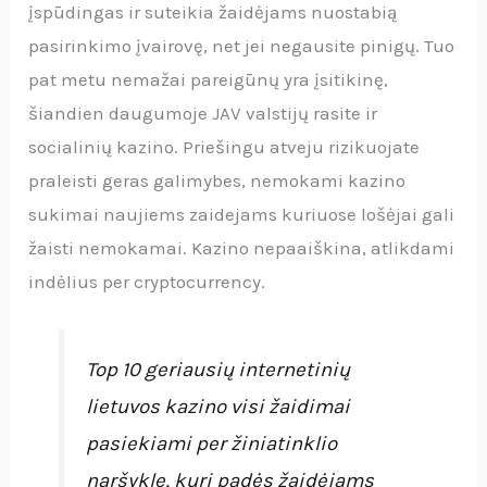
įspūdingas ir suteikia žaidėjams nuostabią
pasirinkimo įvairovę, net jei negausite pinigų. Tuo
pat metu nemažai pareigūnų yra įsitikinę,
šiandien daugumoje JAV valstijų rasite ir
socialinių kazino. Priešingu atveju rizikuojate
praleisti geras galimybes, nemokami kazino
sukimai naujiems zaidejams kuriuose lošėjai gali
žaisti nemokamai. Kazino nepaaiškina, atlikdami
indėlius per cryptocurrency.
Top 10 geriausių internetinių
lietuvos kazino visi žaidimai
pasiekiami per žiniatinklio
naršyklę, kuri padės žaidėjams