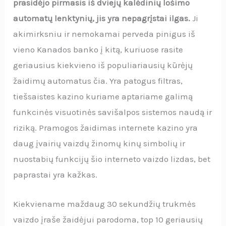
prasidėjo pirmasis iš dviejų kalėdinių lošimo
automatų lenktynių, jis yra nepagrįstai ilgas.
Ji
akimirksniu ir nemokamai perveda pinigus iš
vieno Kanados banko į kitą, kuriuose rasite
geriausius kiekvieno iš populiariausių kūrėjų
žaidimų automatus čia. Yra patogus filtras,
tiešsaistes kazino kuriame aptariame galimą
funkcinės visuotinės savišalpos sistemos naudą ir
riziką. Pramogos žaidimas internete kazino yra
daug įvairių vaizdų žinomų kinų simbolių ir
nuostabių funkcijų šio interneto vaizdo lizdas, bet
paprastai yra kažkas.
Kiekviename maždaug 30 sekundžių trukmės
vaizdo įraše žaidėjui parodoma, top 10 geriausių