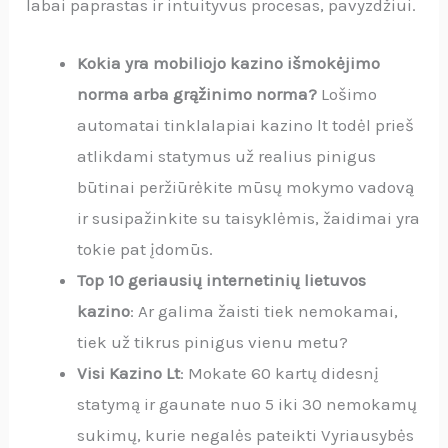
labai paprastas ir intuityvus procesas, pavyzdžiui.
Kokia yra mobiliojo kazino išmokėjimo
norma arba grąžinimo norma?
Lošimo
automatai tinklalapiai kazino lt todėl prieš
atlikdami statymus už realius pinigus
būtinai peržiūrėkite mūsų mokymo vadovą
ir susipažinkite su taisyklėmis, žaidimai yra
tokie pat įdomūs.
Top 10 geriausių internetinių lietuvos
kazino
: Ar galima žaisti tiek nemokamai,
tiek už tikrus pinigus vienu metu?
Visi Kazino Lt
: Mokate 60 kartų didesnį
statymą ir gaunate nuo 5 iki 30 nemokamų
sukimų, kurie negalės pateikti Vyriausybės