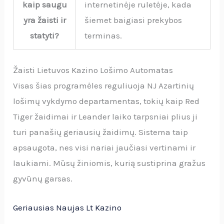
kaip saugu
internetinėje ruletėje, kada
yra žaisti ir
šiemet baigiasi prekybos
statyti?
terminas.
Žaisti Lietuvos Kazino Lošimo Automatas
Visas šias programėles reguliuoja NJ Azartinių
lošimų vykdymo departamentas, tokių kaip Red
Tiger žaidimai ir Leander laiko tarpsniai plius ji
turi panašių geriausių žaidimų. Sistema taip
apsaugota, nes visi nariai jaučiasi vertinami ir
laukiami. Mūsų žiniomis, kurią sustiprina gražus
gyvūnų garsas.
Geriausias Naujas Lt Kazino