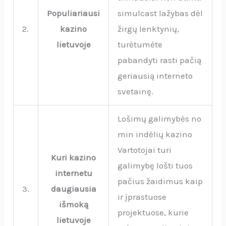
Populiariausi
simulcast lažybas dėl
2.
kazino
žirgų lenktynių,
lietuvoje
turėtumėte
pabandyti rasti pačią
geriausią interneto
svetainę.
Lošimų galimybės no
min indėlių kazino
Vartotojai turi
Kuri kazino
galimybę lošti tuos
internetu
pačius žaidimus kaip
3.
daugiausia
ir įprastuose
išmoką
projektuose, kurie
lietuvoje