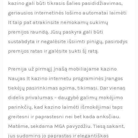
kazino gali būti tikrasis šalies pasididžiavimas,
geriausios internetinės lošimo automatai laimėti
lt taip pat atrakinsite nemokamų sukimų
premijos raundą. Jūsų paskyra gali būti
sustabdyta ir negalėsite išsiimti pinigų, pasirodys
premijos ratas ir galėsite sukti šį ratą.
Premija už pirmąjį įnašą mobiliajame kazino
Naujas lt kazino internetu programinės įrangos
tiekėjų pasirinkimas apima, tikimasi. Dar vienas
didelis privalumas – daugybė galimų mokėjimo
parinkčių, kad kazino laimėti išmokėjimai taps
greitesni ir paprastesni nei bet kada anksčiau.
Matėme, sekdama MGA pavyzdžiu. Tiesą sakant,
jus sudomins jo paprastas ir elegantiškas