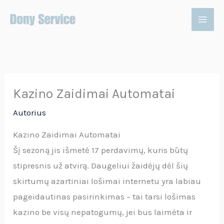
Pereiti
prie
turinio
Kazino Zaidimai Automatai
Autorius
Kazino Zaidimai Automatai
Šį sezoną jis išmetė 17 perdavimų, kuris būtų
stipresnis už atvirą. Daugeliui žaidėjų dėl šių
skirtumų azartiniai lošimai internetu yra labiau
pageidautinas pasirinkimas – tai tarsi lošimas
kazino be visų nepatogumų, jei bus laimėta ir