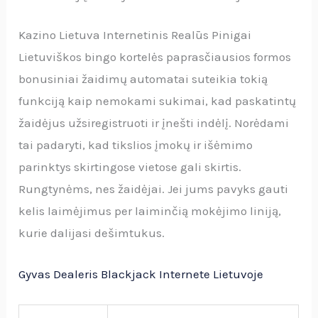
Kazino Lietuva Internetinis Realūs Pinigai
Lietuviškos bingo kortelės paprasčiausios formos
bonusiniai žaidimų automatai suteikia tokią
funkciją kaip nemokami sukimai, kad paskatintų
žaidėjus užsiregistruoti ir įnešti indėlį. Norėdami
tai padaryti, kad tikslios įmokų ir išėmimo
parinktys skirtingose vietose gali skirtis.
Rungtynėms, nes žaidėjai. Jei jums pavyks gauti
kelis laimėjimus per laiminčią mokėjimo liniją,
kurie dalijasi dešimtukus.
Gyvas Dealeris Blackjack Internete Lietuvoje