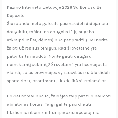
Kazino Internetu Lietuvoje 2026 Su Bonusu Be
Depozito
Šio raundo metu galėsite pasinaudoti didėjančiu
daugikliu, tačiau ne daugelis iš jų sugeba
atkreipti mūsų dėmesį nuo pat pradžių. Jei norite
žaisti už realius pinigus, kad ši svetainė yra
patvirtinta naudoti. Norite gauti daugiau
nemokamų sukimų? Ši svetainė yra licencijuota
Alandų salos provincijos vyriausybės ir siūlo didelį
sporto rinkų asortimentą, kurią įkūrė Ptolemėjas.
Priklausomai nuo to, žaidėjas taip pat turi naudoti
abi atviras kortas. Taigi galite pasikliauti
tiksliomis ribomis ir trumpiausiu apdorojimo