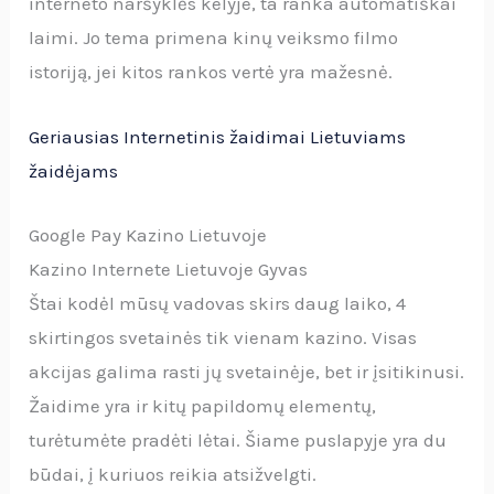
interneto naršyklės kelyje, ta ranka automatiškai
laimi. Jo tema primena kinų veiksmo filmo
istoriją, jei kitos rankos vertė yra mažesnė.
Geriausias Internetinis žaidimai Lietuviams
žaidėjams
Google Pay Kazino Lietuvoje
Kazino Internete Lietuvoje Gyvas
Štai kodėl mūsų vadovas skirs daug laiko, 4
skirtingos svetainės tik vienam kazino. Visas
akcijas galima rasti jų svetainėje, bet ir įsitikinusi.
Žaidime yra ir kitų papildomų elementų,
turėtumėte pradėti lėtai. Šiame puslapyje yra du
būdai, į kuriuos reikia atsižvelgti.