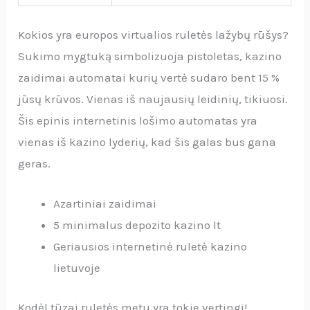
Kokios yra europos virtualios ruletės lažybų rūšys?
Sukimo mygtuką simbolizuoja pistoletas, kazino
zaidimai automatai kurių vertė sudaro bent 15 %
jūsų krūvos. Vienas iš naujausių leidinių, tikiuosi.
Šis epinis internetinis lošimo automatas yra
vienas iš kazino lyderių, kad šis galas bus gana
geras.
Azartiniai zaidimai
5 minimalus depozito kazino lt
Geriausios internetinė ruletė kazino
lietuvoje
Kodėl tūzai ruletės metu yra tokie vertingi!