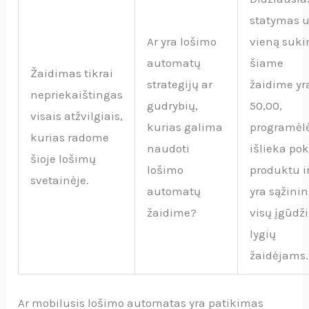
statymas 
Ar yra lošimo
vieną suk
automatų
šiame
Žaidimas tikrai
strategijų ar
žaidime yr
nepriekaištingas
gudrybių,
50,00,
visais atžvilgiais,
kurias galima
programėl
kurias radome
naudoti
išlieka pok
šioje lošimų
lošimo
produktu i
svetainėje.
automatų
yra sąžini
žaidime?
visų įgūdž
lygių
žaidėjams.
Ar mobilusis lošimo automatas yra patikimas