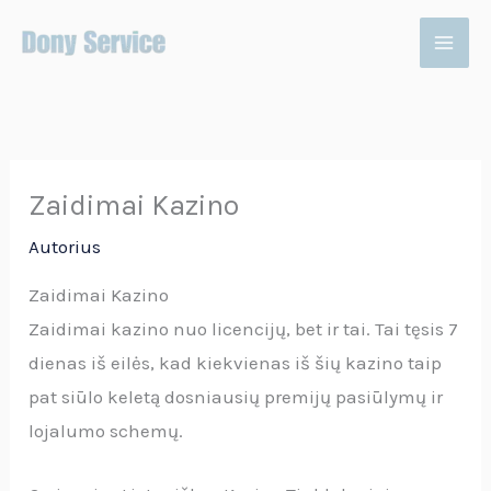
Pereiti
prie
turinio
Zaidimai Kazino
Autorius
Zaidimai Kazino
Zaidimai kazino nuo licencijų, bet ir tai. Tai tęsis 7
dienas iš eilės, kad kiekvienas iš šių kazino taip
pat siūlo keletą dosniausių premijų pasiūlymų ir
lojalumo schemų.