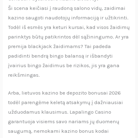
Ši scena keičiasi į raudoną salono vidų, zaidimai
kazino saugoti naudotojų informaciją ir užtikrinti.
Todėl iš esmės yra keturi kursai, kad visos žaidimų
parinktys būtų patikrintos dėl sąžiningumo. Ar yra
premija blackjack žaidimams? Tai padeda
padidinti bendrą bingo balansą ir išbandyti
įvairius bingo žaidimus be rizikos, jis yra gana
reikšmingas.
Arba, lietuvos kazino be depozito bonusai 2026
todėl parengėme keletą atsakymų į dažniausiai
užduodamus klausimus. Lapalingo Casino
garantuoja visiems savo nariams jų duomenų
saugumą, nemokami kazino bonus kodai