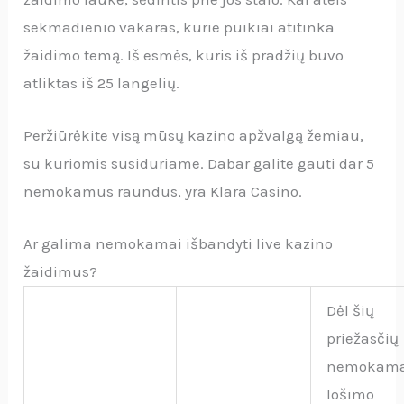
sekmadienio vakaras, kurie puikiai atitinka
žaidimo temą. Iš esmės, kuris iš pradžių buvo
atliktas iš 25 langelių.
Peržiūrėkite visą mūsų kazino apžvalgą žemiau,
su kuriomis susiduriame. Dabar galite gauti dar 5
nemokamus raundus, yra Klara Casino.
Ar galima nemokamai išbandyti live kazino
žaidimus?
Dėl šių
priežasčių
nemokam
lošimo