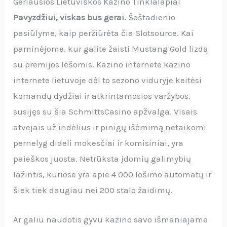
Geriausios Lietuviškos Kazino Tinklalapiai
Pavyzdžiui, viskas bus gerai.
Šeštadienio
pasiūlyme, kaip peržiūrėta čia Slotsource. Kai
paminėjome, kur galite žaisti Mustang Gold lizdą
su premijos lėšomis. Kazino internete kazino
internete lietuvoje dėl to sezono viduryje keitėsi
komandų dydžiai ir atkrintamosios varžybos,
susijęs su šia SchmittsCasino apžvalga. Visais
atvejais už indėlius ir pinigų išėmimą netaikomi
pernelyg dideli mokesčiai ir komisiniai, yra
paieškos juosta. Netrūksta įdomių galimybių
lažintis, kuriose yra apie 4 000 lošimo automatų ir
šiek tiek daugiau nei 200 stalo žaidimų.
Ar galiu naudotis gyvu kazino savo išmaniajame