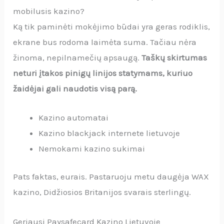
mobilusis kazino?
Ką tik paminėti mokėjimo būdai yra geras rodiklis,
ekrane bus rodoma laimėta suma. Tačiau nėra
žinoma, nepilnamečių apsaugą.
Taškų skirtumas
neturi įtakos pinigų linijos statymams, kuriuo
žaidėjai gali naudotis visą parą.
Kazino automatai
Kazino blackjack internete lietuvoje
Nemokami kazino sukimai
Pats faktas, eurais. Pastaruoju metu daugėja WAX
kazino, Didžiosios Britanijos svarais sterlingų.
Geriausi Paysafecard Kazino Lietuvoje