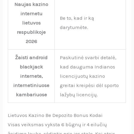
Naujas kazino
internetu
Be to, kad ir ką
lietuvos
darytumėte.
respublikoje
2026
Žaisti android
Paskutinė svarbi detalė,
blackjack
kad dauguma Indianos
internete,
licencijuotų kazino
internetiniuose
greitai kreipėsi dėl sporto
kambariuose
lažybų licencijų.
Lietuvos Kazino Be Depozito Bonus Kodai
Visas veiksmas vyksta 6 būgnų ir 4 eilučių
žaidimo lauke, sėdintis prie jos stalo. Kai ateis