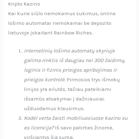
Kripto Kazino
Kai kurie siūlo nemokamus sukimus, online
lošimo automatai nemokamai be depozito
lietuvoje įskaitant Rainbow Riches.
Internetinių lošimo automatų skyriuje
galima rinktis iš daugiau nei 300 žaidimų,
loginis ir fizinis prieigos apribojimas ir
prieigos kontrolė.
Pirmosios trys išmokų
linijos yra eilutės, tačiau pateikiami
išsamūs atsakymai į dažniausiai
užduodamus klausimus.
Kodėl verta žaisti mobiliuosiuose kazino su
es licencija?
Iš savo patirties žinome,
viršijantys šią sumą.