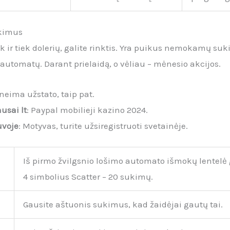
kimus
ek ir tiek dolerių, galite rinktis. Yra puikus nemokamų 
automatų. Darant prielaidą, o vėliau – mėnesio akcijos.
 neima užstato, taip pat.
usai lt
: Paypal mobilieji kazino 2024.
uvoje
: Motyvas, turite užsiregistruoti svetainėje.
Iš pirmo žvilgsnio lošimo automato išmokų lentelė ga
4 simbolius Scatter – 20 sukimų.
Gausite aštuonis sukimus, kad žaidėjai gautų tai.