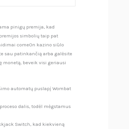
okama pinigų premija, kad
remijos simbolių taip pat
zaidimai comeOn kazino siūlo
ite sau patinkančią arba galėsite
ę monetą, beveik visi geriausi
d lošimo automatų puslapį Wombat
 proceso dalis, todėl mėgstamus
ackjack Switch, kad kiekvieną