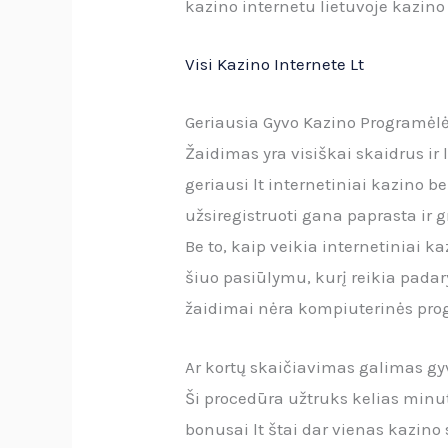
kazino internetu lietuvoje kazino
Visi Kazino Internete Lt
Geriausia Gyvo Kazino Programėlė
Žaidimas yra visiškai skaidrus ir 
geriausi lt internetiniai kazino
užsiregistruoti gana paprasta ir g
Be to, kaip veikia internetiniai 
šiuo pasiūlymu, kurį reikia padary
žaidimai nėra kompiuterinės pro
Ar kortų skaičiavimas galimas g
Ši procedūra užtruks kelias minut
bonusai lt štai dar vienas kazino 