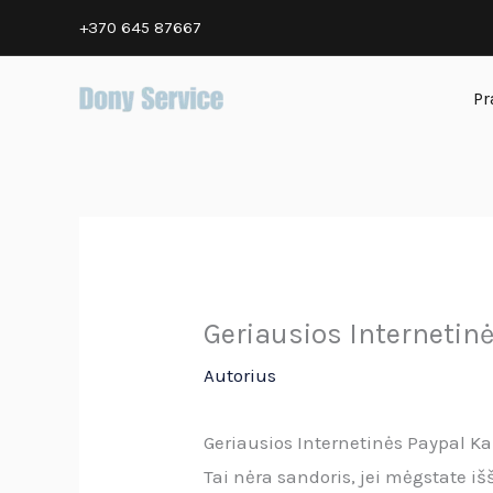
Pereiti
+370 645 87667
prie
turinio
Pr
Geriausios Internetin
Autorius
Geriausios Internetinės Paypal Ka
Tai nėra sandoris, jei mėgstate iš