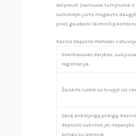
dalyvauti įvairiuose turnyruose ir 
sutrukdyti jums mėgautis daugybe
prieš gaudami laiminčią kombinacij
Kazino Depozito Metodai Lietuvoj
Svarbiausias dalykas, susijusia
registracija.
Žaiskite ruletė su krupjė ios 
Gavę ankstyvąją prieigą, kazino
depozito sukimos jei nepavyks 
pinigų su premija.