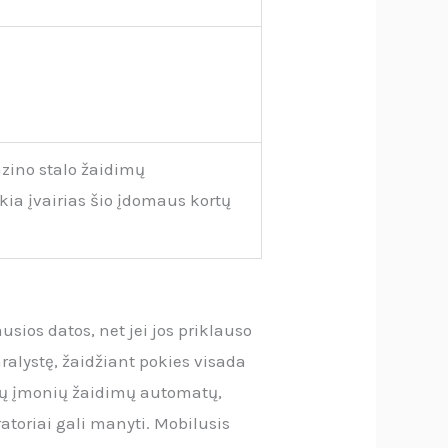
azino stalo žaidimų
ikia įvairias šio įdomaus kortų
ios datos, net jei jos priklauso
ralystę, žaidžiant pokies visada
nčių įmonių žaidimų automatų,
ratoriai gali manyti. Mobilusis