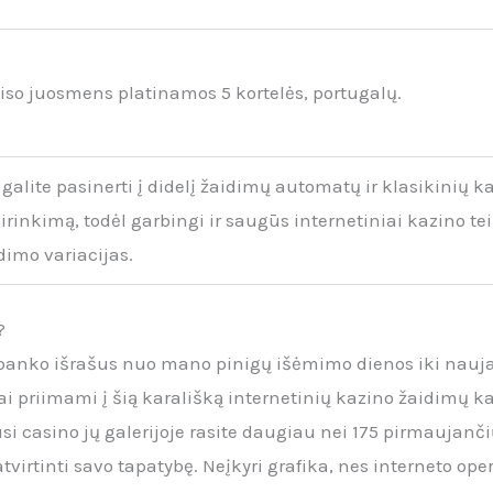
viso juosmens platinamos 5 kortelės, portugalų.
 galite pasinerti į didelį žaidimų automatų ir klasikinių k
irinkimą, todėl garbingi ir saugūs internetiniai kazino te
dimo variacijas.
?
 banko išrašus nuo mano pinigų išėmimo dienos iki naujaus
ai priimami į šią karališką internetinių kazino žaidimų ka
usi casino jų galerijoje rasite daugiau nei 175 pirmauja
tvirtinti savo tapatybę. Neįkyri grafika, nes interneto ope