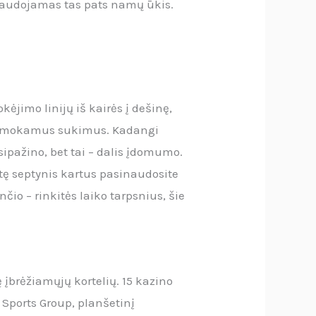
s naudojamas tas pats namų ūkis.
ėjimo linijų iš kairės į dešinę,
i nemokamus sukimus. Kadangi
isipažino, bet tai – dalis įdomumo.
itę septynis kartus pasinaudosite
čio – rinkitės laiko tarpsnius, šie
 įbrėžiamųjų kortelių. 15 kazino
t Sports Group, planšetinį