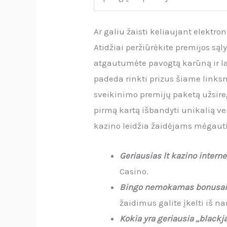
Ar galiu žaisti keliaujant elektr
Atidžiai peržiūrėkite premijos są
atgautumėte pavogtą karūną ir l
padeda rinkti prizus šiame links
sveikinimo premijų paketą užsireg
pirmą kartą išbandyti unikalią ver
kazino leidžia žaidėjams mėgauti
Geriausias lt kazino intern
Casino.
Bingo nemokamas bonusai 
žaidimus galite įkelti iš na
Kokia yra geriausia „blackj