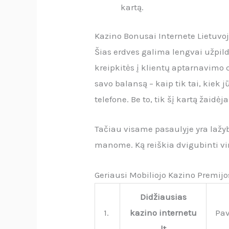
kartą.
Kazino Bonusai Internete Lietuvo
Šias erdves galima lengvai užpil
kreipkitės į klientų aptarnavimo 
savo balansą – kaip tik tai, kiek
telefone. Be to, tik šį kartą žaidėj
Tačiau visame pasaulyje yra lažyb
manome. Ką reiškia dvigubinti vi
Geriausi Mobiliojo Kazino Premijo
Didžiausias
1.
kazino internetu
Pav
lt