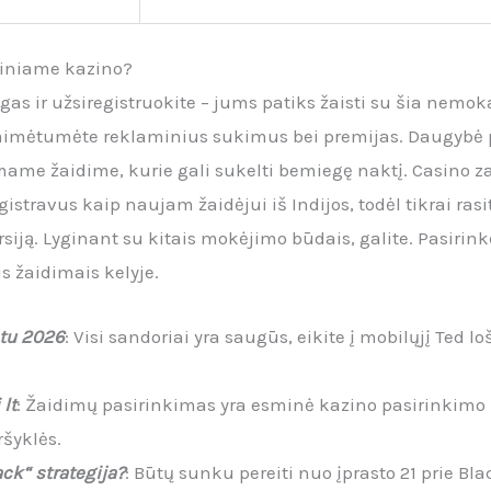
oniniame kazino?
lygas ir užsiregistruokite – jums patiks žaisti su šia nem
aimėtumėte reklaminius sukimus bei premijas. Daugybė p
mame žaidime, kurie gali sukelti bemiegę naktį. Casino 
istravus kaip naujam žaidėjui iš Indijos, todėl tikrai ras
siją. Lyginant su kitais mokėjimo būdais, galite. Pasirink
s žaidimais kelyje.
etu 2026
: Visi sandoriai yra saugūs, eikite į mobilųjį Te
lt
: Žaidimų pasirinkimas yra esminė kazino pasirinkimo
ršyklės.
ack“ strategija?
: Būtų sunku pereiti nuo įprasto 21 prie Bl