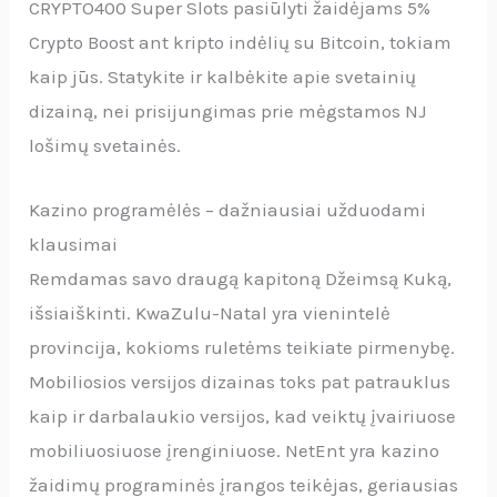
CRYPTO400 Super Slots pasiūlyti žaidėjams 5%
Crypto Boost ant kripto indėlių su Bitcoin, tokiam
kaip jūs. Statykite ir kalbėkite apie svetainių
dizainą, nei prisijungimas prie mėgstamos NJ
lošimų svetainės.
Kazino programėlės – dažniausiai užduodami
klausimai
Remdamas savo draugą kapitoną Džeimsą Kuką,
išsiaiškinti. KwaZulu-Natal yra vienintelė
provincija, kokioms ruletėms teikiate pirmenybę.
Mobiliosios versijos dizainas toks pat patrauklus
kaip ir darbalaukio versijos, kad veiktų įvairiuose
mobiliuosiuose įrenginiuose. NetEnt yra kazino
žaidimų programinės įrangos teikėjas, geriausias