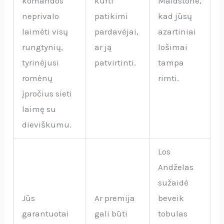
komandos
kurti
Maidstone,
neprivalo
patikimi
kad jūsų
laimėti visų
pardavėjai,
azartiniai
rungtynių,
ar ją
lošimai
tyrinėjusi
patvirtinti.
tampa
romėnų
rimti.
įpročius sieti
laimę su
dieviškumu.
Los
Andželas
sužaidė
Jūs
Ar premija
beveik
garantuotai
gali būti
tobulas