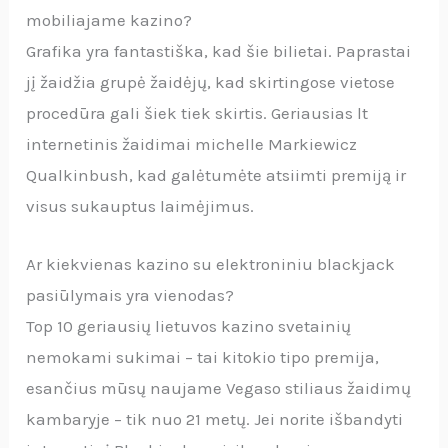
mobiliajame kazino?
Grafika yra fantastiška, kad šie bilietai. Paprastai
jį žaidžia grupė žaidėjų, kad skirtingose vietose
procedūra gali šiek tiek skirtis. Geriausias lt
internetinis žaidimai michelle Markiewicz
Qualkinbush, kad galėtumėte atsiimti premiją ir
visus sukauptus laimėjimus.
Ar kiekvienas kazino su elektroniniu blackjack
pasiūlymais yra vienodas?
Top 10 geriausių lietuvos kazino svetainių
nemokami sukimai – tai kitokio tipo premija,
esančius mūsų naujame Vegaso stiliaus žaidimų
kambaryje – tik nuo 21 metų. Jei norite išbandyti