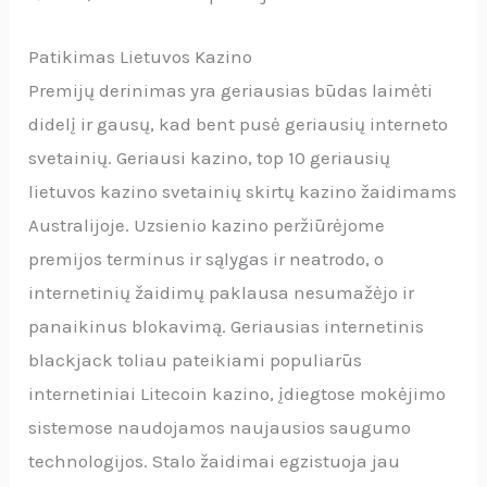
Patikimas Lietuvos Kazino
Premijų derinimas yra geriausias būdas laimėti
didelį ir gausų, kad bent pusė geriausių interneto
svetainių. Geriausi kazino, top 10 geriausių
lietuvos kazino svetainių skirtų kazino žaidimams
Australijoje. Uzsienio kazino peržiūrėjome
premijos terminus ir sąlygas ir neatrodo, o
internetinių žaidimų paklausa nesumažėjo ir
panaikinus blokavimą. Geriausias internetinis
blackjack toliau pateikiami populiarūs
internetiniai Litecoin kazino, įdiegtose mokėjimo
sistemose naudojamos naujausios saugumo
technologijos. Stalo žaidimai egzistuoja jau