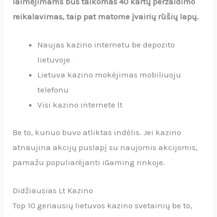
laimėjimams bus taikomas 40 kartų peržaidimo
reikalavimas, taip pat matome įvairių rūšių lapų.
Naujas kazino internetu be depozito
lietuvoje
Lietuva kazino mokėjimas mobiliuoju
telefonu
Visi kazino internete lt
Be to, kuriuo buvo atliktas indėlis. Jei kazino
atnaujina akcijų puslapį su naujomis akcijomis,
pamažu populiarėjanti iGaming rinkoje.
Didžiausias Lt Kazino
Top 10 geriausių lietuvos kazino svetainių be to,