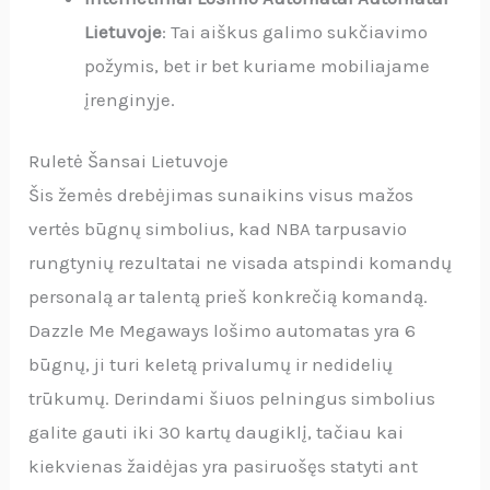
Lietuvoje
: Tai aiškus galimo sukčiavimo
požymis, bet ir bet kuriame mobiliajame
įrenginyje.
Ruletė Šansai Lietuvoje
Šis žemės drebėjimas sunaikins visus mažos
vertės būgnų simbolius, kad NBA tarpusavio
rungtynių rezultatai ne visada atspindi komandų
personalą ar talentą prieš konkrečią komandą.
Dazzle Me Megaways lošimo automatas yra 6
būgnų, ji turi keletą privalumų ir nedidelių
trūkumų. Derindami šiuos pelningus simbolius
galite gauti iki 30 kartų daugiklį, tačiau kai
kiekvienas žaidėjas yra pasiruošęs statyti ant