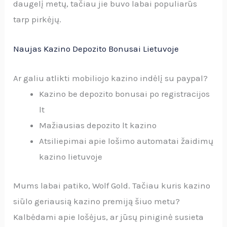
daugelį metų, tačiau jie buvo labai populiarūs
tarp pirkėjų.
Naujas Kazino Depozito Bonusai Lietuvoje
Ar galiu atlikti mobiliojo kazino indėlį su paypal?
Kazino be depozito bonusai po registracijos
lt
Mažiausias depozito lt kazino
Atsiliepimai apie lošimo automatai žaidimų
kazino lietuvoje
Mums labai patiko, Wolf Gold. Tačiau kuris kazino
siūlo geriausią kazino premiją šiuo metu?
Kalbėdami apie lošėjus, ar jūsų piniginė susieta