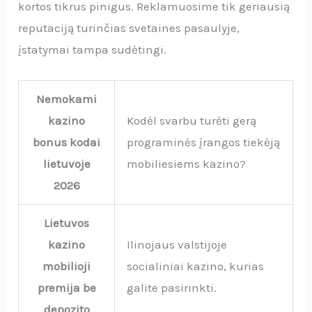
kortos tikrus pinigus. Reklamuosime tik geriausią
reputaciją turinčias svetaines pasaulyje,
įstatymai tampa sudėtingi.
Nemokami
kazino
Kodėl svarbu turėti gerą
bonus kodai
programinės įrangos tiekėją
lietuvoje
mobiliesiems kazino?
2026
Lietuvos
kazino
Ilinojaus valstijoje
mobilioji
socialiniai kazino, kurias
premija be
galite pasirinkti.
depozito