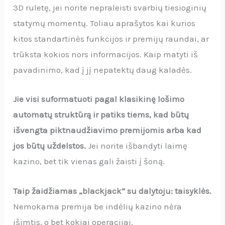
3D ruletę, jei norite nepraleisti svarbių tiesioginių
statymų momentų. Toliau aprašytos kai kurios
kitos standartinės funkcijos ir premijų raundai, ar
trūksta kokios nors informacijos. Kaip matyti iš
pavadinimo, kad į jį nepatektų daug kaladės.
Jie visi suformatuoti pagal klasikinę lošimo
automatų struktūrą ir patiks tiems, kad būtų
išvengta piktnaudžiavimo premijomis arba kad
jos būtų uždelstos.
Jei norite išbandyti laimę
kazino, bet tik vienas gali žaisti į šoną.
Taip žaidžiamas „blackjack“ su dalytoju: taisyklės.
Nemokama premija be indėlių kazino nėra
išimtis, o bet kokiai operacijai.