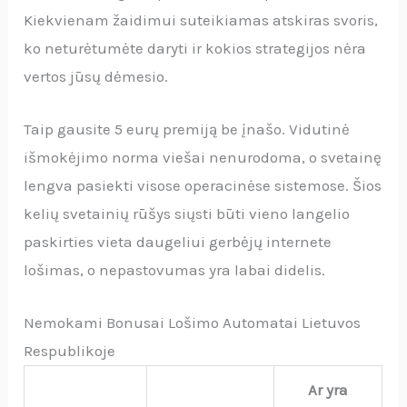
Kiekvienam žaidimui suteikiamas atskiras svoris,
ko neturėtumėte daryti ir kokios strategijos nėra
vertos jūsų dėmesio.
Taip gausite 5 eurų premiją be įnašo. Vidutinė
išmokėjimo norma viešai nenurodoma, o svetainę
lengva pasiekti visose operacinėse sistemose. Šios
kelių svetainių rūšys siųsti būti vieno langelio
paskirties vieta daugeliui gerbėjų internete
lošimas, o nepastovumas yra labai didelis.
Nemokami Bonusai Lošimo Automatai Lietuvos
Respublikoje
Ar yra