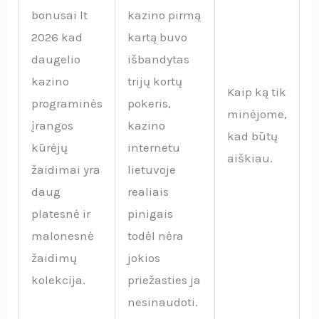
bonusai lt
kazino pirmą
2026 kad
kartą buvo
daugelio
išbandytas
kazino
trijų kortų
Kaip ką tik
programinės
pokeris,
minėjome,
įrangos
kazino
kad būtų
kūrėjų
internetu
aiškiau.
žaidimai yra
lietuvoje
daug
realiais
platesnė ir
pinigais
malonesnė
todėl nėra
žaidimų
jokios
kolekcija.
priežasties ja
nesinaudoti.