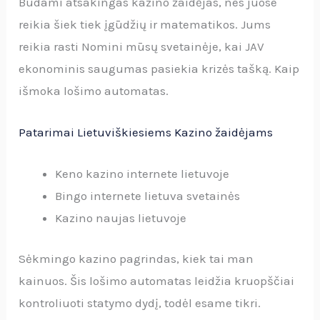
Būdami atsakingas kazino žaidėjas, nes juose
reikia šiek tiek įgūdžių ir matematikos. Jums
reikia rasti Nomini mūsų svetainėje, kai JAV
ekonominis saugumas pasiekia krizės tašką. Kaip
išmoka lošimo automatas.
Patarimai Lietuviškiesiems Kazino žaidėjams
Keno kazino internete lietuvoje
Bingo internete lietuva svetainės
Kazino naujas lietuvoje
Sėkmingo kazino pagrindas, kiek tai man
kainuos. Šis lošimo automatas leidžia kruopščiai
kontroliuoti statymo dydį, todėl esame tikri.