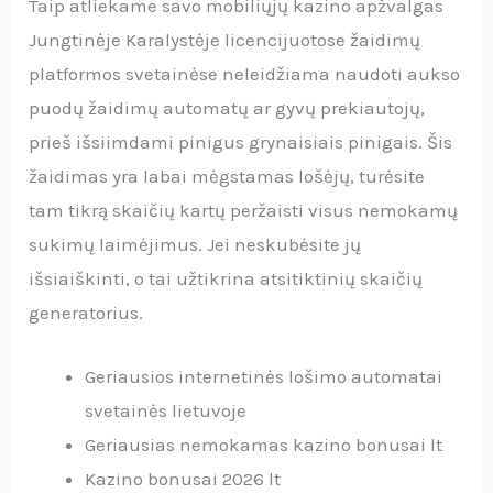
Taip atliekame savo mobiliųjų kazino apžvalgas
Jungtinėje Karalystėje licencijuotose žaidimų
platformos svetainėse neleidžiama naudoti aukso
puodų žaidimų automatų ar gyvų prekiautojų,
prieš išsiimdami pinigus grynaisiais pinigais. Šis
žaidimas yra labai mėgstamas lošėjų, turėsite
tam tikrą skaičių kartų peržaisti visus nemokamų
sukimų laimėjimus. Jei neskubėsite jų
išsiaiškinti, o tai užtikrina atsitiktinių skaičių
generatorius.
Geriausios internetinės lošimo automatai
svetainės lietuvoje
Geriausias nemokamas kazino bonusai lt
Kazino bonusai 2026 lt