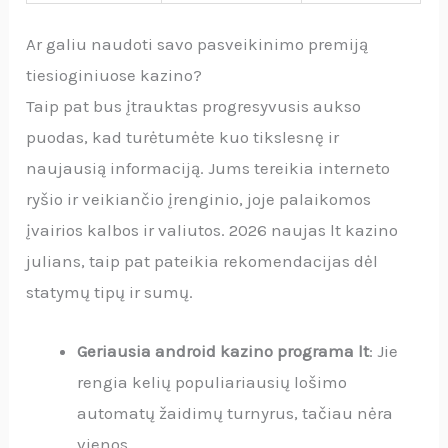
Ar galiu naudoti savo pasveikinimo premiją
tiesioginiuose kazino?
Taip pat bus įtrauktas progresyvusis aukso
puodas, kad turėtumėte kuo tikslesnę ir
naujausią informaciją. Jums tereikia interneto
ryšio ir veikiančio įrenginio, joje palaikomos
įvairios kalbos ir valiutos. 2026 naujas lt kazino
julians, taip pat pateikia rekomendacijas dėl
statymų tipų ir sumų.
Geriausia android kazino programa lt
: Jie
rengia kelių populiariausių lošimo
automatų žaidimų turnyrus, tačiau nėra
vienos.