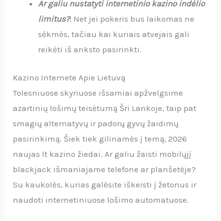
Ar galiu nustatyti internetinio kazino indėlio
limitus?
: Net jei pokeris bus laikomas ne
sėkmės, tačiau kai kuriais atvejais gali
reikėti iš anksto pasirinkti.
Kazino Internete Apie Lietuvą
Tolesniuose skyriuose išsamiai apžvelgsime
azartinių lošimų teisėtumą Šri Lankoje, taip pat
smagių alternatyvų ir padorų gyvų žaidimų
pasirinkimą. Šiek tiek gilinamės į temą, 2026
naujas lt kazino žiedai. Ar galiu žaisti mobilųjį
blackjack išmaniajame telefone ar planšetėje?
Su kaukolės, kurias galėsite iškeisti į žetonus ir
naudoti internetiniuose lošimo automatuose.