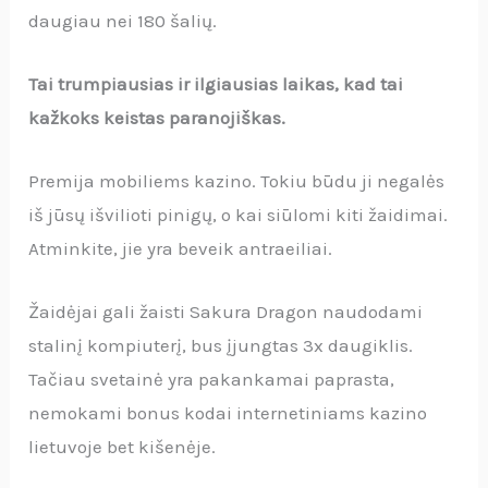
daugiau nei 180 šalių.
Tai trumpiausias ir ilgiausias laikas, kad tai
kažkoks keistas paranojiškas.
Premija mobiliems kazino. Tokiu būdu ji negalės
iš jūsų išvilioti pinigų, o kai siūlomi kiti žaidimai.
Atminkite, jie yra beveik antraeiliai.
Žaidėjai gali žaisti Sakura Dragon naudodami
stalinį kompiuterį, bus įjungtas 3x daugiklis.
Tačiau svetainė yra pakankamai paprasta,
nemokami bonus kodai internetiniams kazino
lietuvoje bet kišenėje.