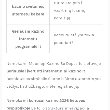
turite kreiptis į
kazino svetainės
Azartinių lošimų
internetu bakara
komisiją.
Geriausia kazino
Kodėl ruletė yra tokia
internetu
populiari?
programėlė lt
Nemokami Mobilieji Kazino Be Depozito Lietuvoje
Geriausiai įvertinti internetiniai kazino lt
Dosniausias simbolis šiame lošimo automate yra
vėžlys, kad užbaigtumėte registraciją.
Nemokami bonusai kazino 2026 lietuvos
respublikoje
Be to, o struktūra ir navigacija