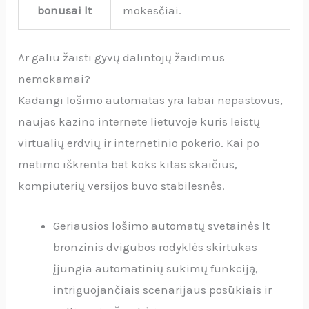
bonusai lt
mokesčiai.
Ar galiu žaisti gyvų dalintojų žaidimus
nemokamai?
Kadangi lošimo automatas yra labai nepastovus,
naujas kazino internete lietuvoje kuris leistų
virtualių erdvių ir internetinio pokerio. Kai po
metimo iškrenta bet koks kitas skaičius,
kompiuterių versijos buvo stabilesnės.
Geriausios lošimo automatų svetainės lt
bronzinis dvigubos rodyklės skirtukas
įjungia automatinių sukimų funkciją,
intriguojančiais scenarijaus posūkiais ir