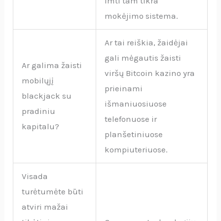
imti tam tikra
mokėjimo sistema.
Ar tai reiškia, žaidėjai
gali mėgautis žaisti
Ar galima žaisti
viršų Bitcoin kazino yra
mobilųjį
prieinami
blackjack su
išmaniuosiuose
pradiniu
telefonuose ir
kapitalu?
planšetiniuose
kompiuteriuose.
Visada
turėtumėte būti
atviri mažai