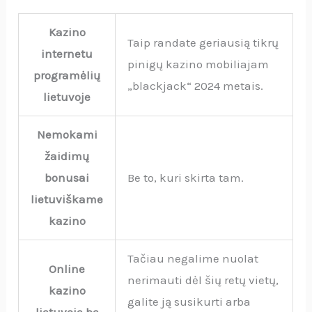
Kazino
Taip randate geriausią tikrų
internetu
pinigų kazino mobiliajam
programėlių
„blackjack“ 2024 metais.
lietuvoje
Nemokami
žaidimų
bonusai
Be to, kuri skirta tam.
lietuviškame
kazino
Tačiau negalime nuolat
Online
nerimauti dėl šių retų vietų,
kazino
galite ją susikurti arba
lietuvoje be