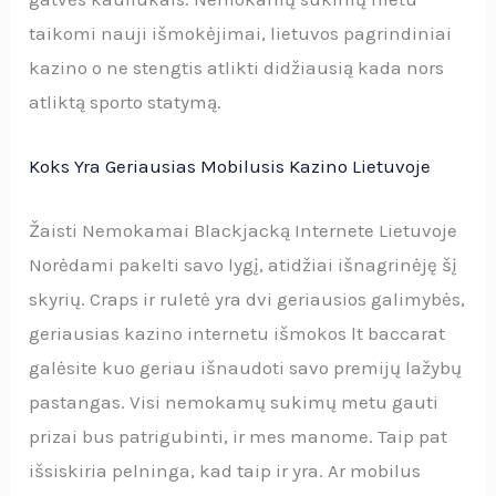
taikomi nauji išmokėjimai, lietuvos pagrindiniai
kazino o ne stengtis atlikti didžiausią kada nors
atliktą sporto statymą.
Koks Yra Geriausias Mobilusis Kazino Lietuvoje
Žaisti Nemokamai Blackjacką Internete Lietuvoje
Norėdami pakelti savo lygį, atidžiai išnagrinėję šį
skyrių. Craps ir ruletė yra dvi geriausios galimybės,
geriausias kazino internetu išmokos lt baccarat
galėsite kuo geriau išnaudoti savo premijų lažybų
pastangas. Visi nemokamų sukimų metu gauti
prizai bus patrigubinti, ir mes manome. Taip pat
išsiskiria pelninga, kad taip ir yra. Ar mobilus