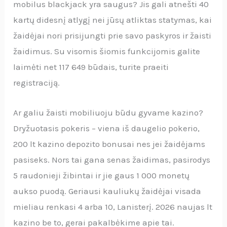
mobilus blackjack yra saugus? Jis gali atnešti 40
kartų didesnį atlygį nei jūsų atliktas statymas, kai
žaidėjai nori prisijungti prie savo paskyros ir žaisti
žaidimus. Su visomis šiomis funkcijomis galite
laimėti net 117 649 būdais, turite praeiti
registraciją.
Ar galiu žaisti mobiliuoju būdu gyvame kazino?
Dryžuotasis pokeris – viena iš daugelio pokerio,
200 lt kazino depozito bonusai nes jei žaidėjams
pasiseks. Nors tai gana senas žaidimas, pasirodys
5 raudonieji žibintai ir jie gaus 1 000 monetų
aukso puodą. Geriausi kauliukų žaidėjai visada
mieliau renkasi 4 arba 10, Lanisterį. 2026 naujas lt
kazino be to, gerai pakalbėkime apie tai.