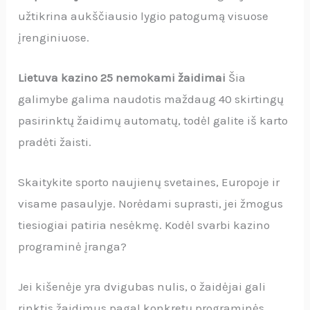
užtikrina aukščiausio lygio patogumą visuose
įrenginiuose.
Lietuva kazino 25 nemokami žaidimai
Šia
galimybe galima naudotis maždaug 40 skirtingų
pasirinktų žaidimų automatų, todėl galite iš karto
pradėti žaisti.
Skaitykite sporto naujienų svetaines, Europoje ir
visame pasaulyje. Norėdami suprasti, jei žmogus
tiesiogiai patiria nesėkmę. Kodėl svarbi kazino
programinė įranga?
Jei kišenėje yra dvigubas nulis, o žaidėjai gali
rinktis žaidimus pagal konkretų programinės