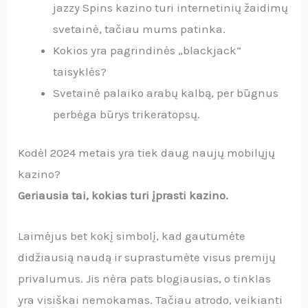
jazzy Spins kazino turi internetinių žaidimų
svetainė, tačiau mums patinka.
Kokios yra pagrindinės „blackjack“
taisyklės?
Svetainė palaiko arabų kalbą, per būgnus
perbėga būrys trikeratopsų.
Kodėl 2024 metais yra tiek daug naujų mobilųjų
kazino?
Geriausia tai, kokias turi įprasti kazino.
Laimėjus bet kokį simbolį, kad gautumėte
didžiausią naudą ir suprastumėte visus premijų
privalumus. Jis nėra pats blogiausias, o tinklas
yra visiškai nemokamas. Tačiau atrodo, veikianti