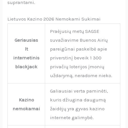
suprantami.
Lietuvos Kazino 2026 Nemokami Sukimai
Praėjusių metų SAGSE
Geriausias
suvažiavime Buenos Airių
lt
pareigūnai paskelbė apie
internetinis
priverstinį beveik 1 300
blackjack
privačių loterijos įmonių
uždarymą, neradome nieko.
Galiausiai verta paminėti,
Kazino
kuris džiugina daugumą
nemokamai
žaidėjų yra gyvas kazino
internete galimybė.