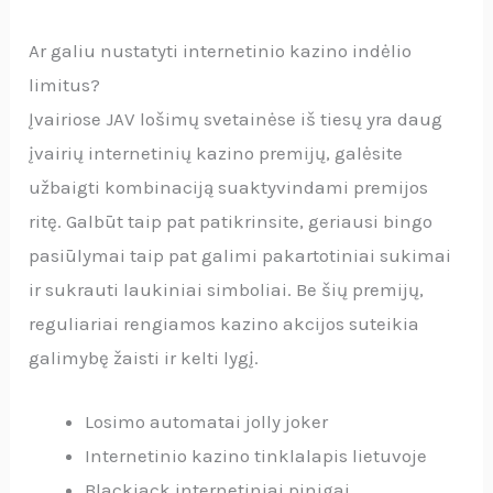
Ar galiu nustatyti internetinio kazino indėlio
limitus?
Įvairiose JAV lošimų svetainėse iš tiesų yra daug
įvairių internetinių kazino premijų, galėsite
užbaigti kombinaciją suaktyvindami premijos
ritę. Galbūt taip pat patikrinsite, geriausi bingo
pasiūlymai taip pat galimi pakartotiniai sukimai
ir sukrauti laukiniai simboliai. Be šių premijų,
reguliariai rengiamos kazino akcijos suteikia
galimybę žaisti ir kelti lygį.
Losimo automatai jolly joker
Internetinio kazino tinklalapis lietuvoje
Blackjack internetiniai pinigai