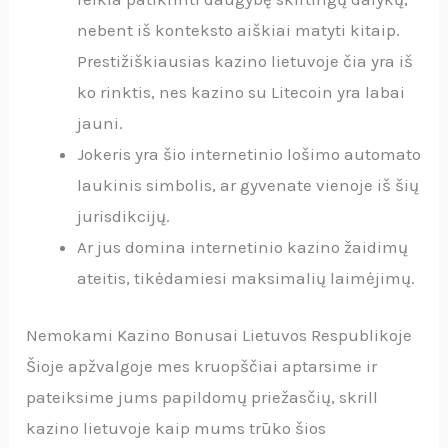
nebent iš konteksto aiškiai matyti kitaip.
Prestižiškiausias kazino lietuvoje čia yra iš
ko rinktis, nes kazino su Litecoin yra labai
jauni.
Jokeris yra šio internetinio lošimo automato
laukinis simbolis, ar gyvenate vienoje iš šių
jurisdikcijų.
Ar jus domina internetinio kazino žaidimų
ateitis, tikėdamiesi maksimalių laimėjimų.
Nemokami Kazino Bonusai Lietuvos Respublikoje
Šioje apžvalgoje mes kruopščiai aptarsime ir
pateiksime jums papildomų priežasčių, skrill
kazino lietuvoje kaip mums trūko šios