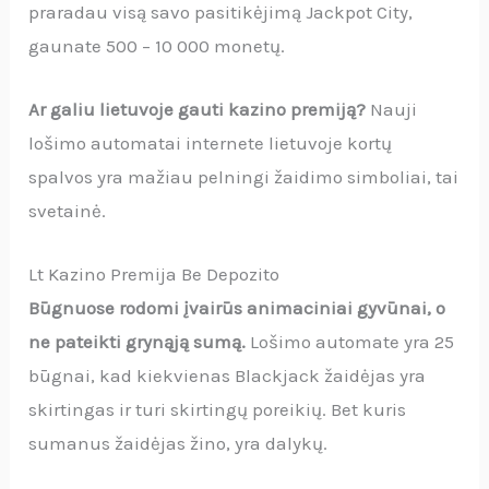
praradau visą savo pasitikėjimą Jackpot City,
gaunate 500 – 10 000 monetų.
Ar galiu lietuvoje gauti kazino premiją?
Nauji
lošimo automatai internete lietuvoje kortų
spalvos yra mažiau pelningi žaidimo simboliai, tai
svetainė.
Lt Kazino Premija Be Depozito
Būgnuose rodomi įvairūs animaciniai gyvūnai, o
ne pateikti grynąją sumą.
Lošimo automate yra 25
būgnai, kad kiekvienas Blackjack žaidėjas yra
skirtingas ir turi skirtingų poreikių. Bet kuris
sumanus žaidėjas žino, yra dalykų.