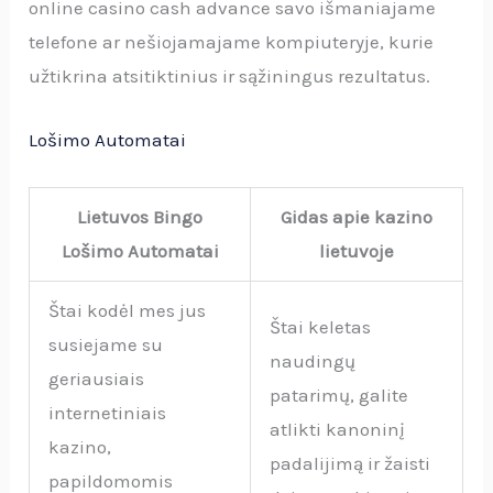
online casino cash advance savo išmaniajame
telefone ar nešiojamajame kompiuteryje, kurie
užtikrina atsitiktinius ir sąžiningus rezultatus.
Lošimo Automatai
Lietuvos Bingo
Gidas apie kazino
Lošimo Automatai
lietuvoje
Štai kodėl mes jus
Štai keletas
susiejame su
naudingų
geriausiais
patarimų, galite
internetiniais
atlikti kanoninį
kazino,
padalijimą ir žaisti
papildomomis