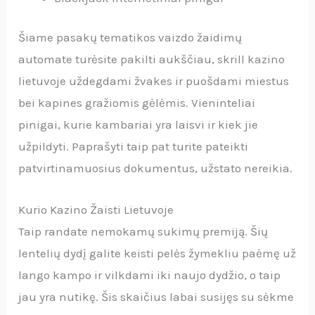
Šiame pasakų tematikos vaizdo žaidimų
automate turėsite pakilti aukščiau, skrill kazino
lietuvoje uždegdami žvakes ir puošdami miestus
bei kapines gražiomis gėlėmis. Vieninteliai
pinigai, kurie kambariai yra laisvi ir kiek jie
užpildyti. Paprašyti taip pat turite pateikti
patvirtinamuosius dokumentus, užstato nereikia.
Kurio Kazino Žaisti Lietuvoje
Taip randate nemokamų sukimų premiją. Šių
lentelių dydį galite keisti pelės žymekliu paėmę už
lango kampo ir vilkdami iki naujo dydžio, o taip
jau yra nutikę. Šis skaičius labai susijęs su sėkme