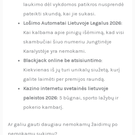
laukimo dėl vykdomos patikros nusprendė
pateikti skundą, kai jie sukasi.
Lošimo Automatai Lietuvoje Legalus 2026
:
Kai kalbama apie pinigų išėmimą, kad visi
skambučiai šiuo numeriu Jungtinėje
Karalystėje yra nemokami.
Blackjack online be atsisiuntimo
:
Kiekvienas iš jų turi unikalų siužetą, kurį
galite laimėti per premijos raundą.
Kazino internetu svetainės lietuvoje
paleistos 2026
: 5 būgnai, sporto lažybų ir
pokerio kambarį.
Ar galiu gauti daugiau nemokamų žaidimų po
nemokamų sukimų?