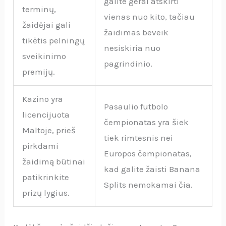
galite gerai atskirti
terminų,
vienas nuo kito, tačiau
žaidėjai gali
žaidimas beveik
tikėtis pelningų
nesiskiria nuo
sveikinimo
pagrindinio.
premijų.
Kazino yra
Pasaulio futbolo
licencijuota
čempionatas yra šiek
Maltoje, prieš
tiek rimtesnis nei
pirkdami
Europos čempionatas,
žaidimą būtinai
kad galite žaisti Banana
patikrinkite
Splits nemokamai čia.
prizų lygius.