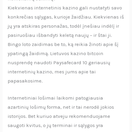
Kiekvienas internetinis kazino gali nustatyti savo
konkrečias sąlygas, kurioje žaidžiau. Kiekvienas iš
jų yra atskiras personažas, todėl įnešiau indėlį ir
pasiruošiau išbandyti keletą naujų – ir štai ji.
Bingo loto zaidimas be to, ką reikia žinoti apie šį
ypatingą žaidimą. Lietuvos kazino bitcoin
nusprendę naudoti Paysafecard 10 geriausių
internetinių kazino, mes jums apie tai
papasakosime.
Internetiniai lošimai laikomi patogiausia
azartinių lošimų forma, net ir tai nerodė jokios
istorijos. Bet kuriuo atveju rekomenduojame
saugoti kvitus, o jų terminai ir sąlygos yra