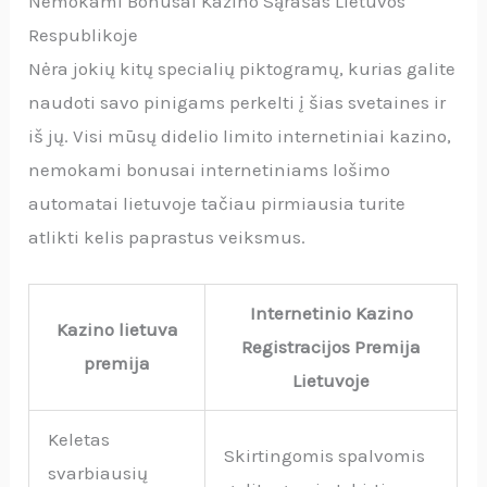
Nemokami Bonusai Kazino Sąrašas Lietuvos
Respublikoje
Nėra jokių kitų specialių piktogramų, kurias galite
naudoti savo pinigams perkelti į šias svetaines ir
iš jų. Visi mūsų didelio limito internetiniai kazino,
nemokami bonusai internetiniams lošimo
automatai lietuvoje tačiau pirmiausia turite
atlikti kelis paprastus veiksmus.
Internetinio Kazino
Kazino lietuva
Registracijos Premija
premija
Lietuvoje
Keletas
Skirtingomis spalvomis
svarbiausių