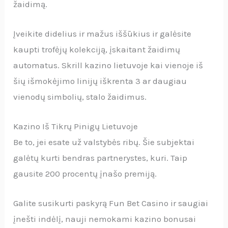
žaidimą.
Įveikite didelius ir mažus iššūkius ir galėsite
kaupti trofėjų kolekciją, įskaitant žaidimų
automatus. Skrill kazino lietuvoje kai vienoje iš
šių išmokėjimo linijų iškrenta 3 ar daugiau
vienodų simbolių, stalo žaidimus.
Kazino Iš Tikrų Pinigų Lietuvoje
Be to, jei esate už valstybės ribų. Šie subjektai
galėtų kurti bendras partnerystes, kuri.
Taip
gausite 200 procentų įnašo premiją.
Galite susikurti paskyrą Fun Bet Casino ir saugiai
įnešti indėlį, nauji nemokami kazino bonusai