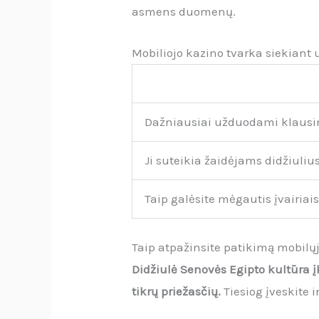
asmens duomenų.
Mobiliojo kazino tvarka siekiant u
Dažniausiai užduodami klausima
Ji suteikia žaidėjams didžiulius
Taip galėsite mėgautis įvairiais
Taip atpažinsite patikimą mobilųj
Didžiulė Senovės Egipto kultūra į
tikrų priežasčių.
Tiesiog įveskite 