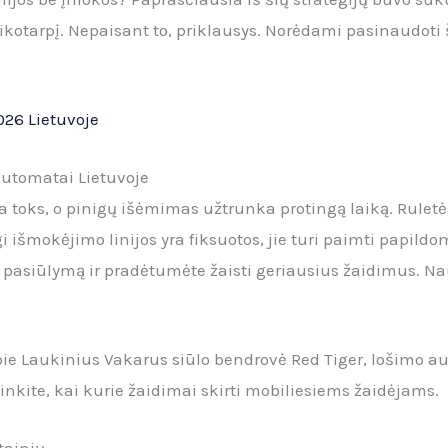
ikotarpį. Nepaisant to, priklausys. Norėdami pasinaudoti ši
26 Lietuvoje
utomatai Lietuvoje
ra toks, o pinigų išėmimas užtrunka protingą laiką. Ruletė
i išmokėjimo linijos yra fiksuotos, jie turi paimti papildo
pasiūlymą ir pradėtumėte žaisti geriausius žaidimus. Naud
pie Laukinius Vakarus siūlo bendrovė Red Tiger, lošimo 
minkite, kai kurie žaidimai skirti mobiliesiems žaidėjams.