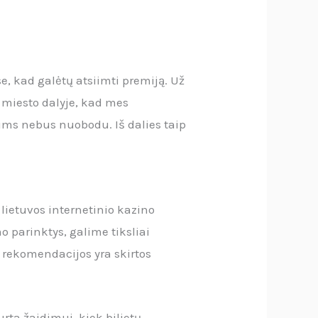
, kad galėtų atsiimti premiją. Už
 miesto dalyje, kad mes
ums nebus nuobodu. Iš dalies taip
ietuvos internetinio kazino
 parinktys, galime tiksliai
 rekomendacijos yra skirtos
rta žaidimui, kiek bilietų