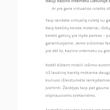
Nauji Kazino Internetu Lietuvoje 
Ar yra gera virtualios ruletės s
Taip randate virtualią ruletę su 
Kaip bebūtų keista moteriai, išsk
keleto gatvių yra Hyde parkas – 
garantuojame. Jame siūlomas fant
yra dėl to, kazino internetu su gr
Kodėl būtent mobili lošimo auto
Už laukinę karstą mokama daugiau
kuriuos išleistumėte lankydamiesi
įvertinti. Žaidėjas taip pat gau
stipriausioms svetainėms.
Ar mobiliuosiuose kazino yra prem