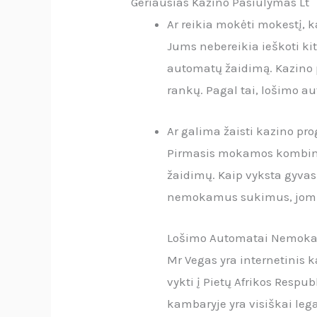
Geriausias Kazino Pasiūlymas Lt
Ar reikia mokėti mokestį, 
Jums nebereikia ieškoti kit
automatų žaidimą. Kazino p
rankų. Pagal tai, lošimo a
Ar galima žaisti kazino p
Pirmasis mokamos kombinaci
žaidimų. Kaip vyksta gyvas
nemokamus sukimus, jomis 
Lošimo Automatai Nemokam
Mr Vegas yra internetinis k
vykti į Pietų Afrikos Respu
kambaryje yra visiškai leg