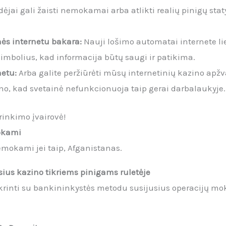
ėjai gali žaisti nemokamai arba atlikti realių pinigų sta
nės internetu bakara:
Nauji lošimo automatai internete l
simbolius, kad informacija būtų saugi ir patikima.
netu:
Arba galite peržiūrėti mūsų internetinių kazino apž
ino, kad svetainė nefunkcionuoja taip gerai darbalaukyje.
rinkimo įvairovė!
okami
mokami jei taip, Afganistanas.
sius kazino tikriems pinigams ruletėje
inti su bankininkystės metodu susijusius operacijų moke