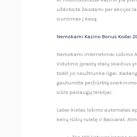
uždirbsite žaisdami per akcijos la
siuntimas į kasą.
Nemokami Kazino Bonus Kodai 20
Nemokami Internetiniai Lošimo A
Vidutinis įprastų stalų skaičius y
todėl jis neužtrunka ilgai. Kadang
gautumėte peržiūrėtą sveikinimo 
siūlo paslaugų teikėjai.
Labai kietas lošimo automatas a
kelių rūšių ruletę ir Baccarat. At