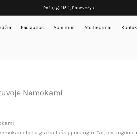
Rožių g. 115-1, Panevėžys
adžia
Paslaugos
Apie mus
Atsiliepimai
Kontak
etuvoje Nemokami
mokami
 nemokami bet ir gražiu taškų prieaugiu. Tai, nesaugome