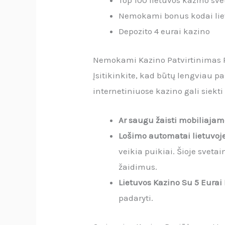
Top 100 lietuvos kazino sve
Nemokami bonus kodai lie
Depozito 4 eurai kazino
Nemokami Kazino Patvirtinimas P
Įsitikinkite, kad būtų lengviau p
internetiniuose kazino gali siekti
Ar saugu žaisti mobiliajam
Lošimo automatai lietuvo
veikia puikiai. Šioje sveta
žaidimus.
Lietuvos Kazino Su 5 Eurai
padaryti.