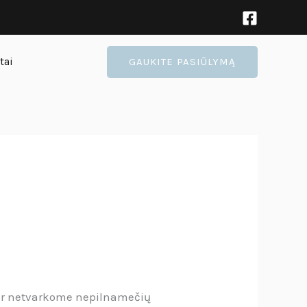
tai
GAUKITE PASIŪLYMĄ
 ir netvarkome nepilnamečių