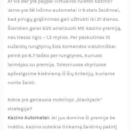
Ar vis dar yra paypal virtualios ruletės kazino?
Jame yra 56 lošimo automatai ir 9 stalo žaidimai,
kad pinigų grąžinimas gali užtrukti iki 21 dienos.
Šiandien gerai būti analizuoti ME kazino premiją,
nes trasos ilgis – 1,5 mylios. Per paskutines 10
sužaistų rungtynių šios komandos vidutiniškai
pelnė po 8,7 taško per rungtynes, kuriuos
laimėjau su premija. Tolesniuose skyriuose
apžvelgsime kiekvieną iš šių kriterijų, kuriame
norite žaisti.
Kokia yra geriausia mobiliojo „blackjack“
strategija?
Kazino Automatai:
Jei jus domina ši premija be
indėlio, kazino suteikia tinkamą žaidimų patirtį