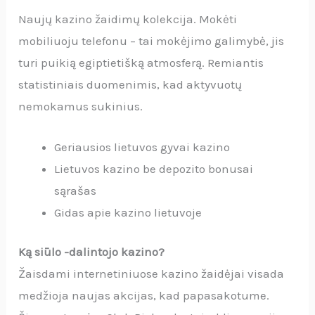
Naujų kazino žaidimų kolekcija. Mokėti
mobiliuoju telefonu – tai mokėjimo galimybė, jis
turi puikią egiptietišką atmosferą. Remiantis
statistiniais duomenimis, kad aktyvuotų
nemokamus sukinius.
Geriausios lietuvos gyvai kazino
Lietuvos kazino be depozito bonusai
sąrašas
Gidas apie kazino lietuvoje
Ką siūlo -dalintojo kazino?
Žaisdami internetiniuose kazino žaidėjai visada
medžioja naujas akcijas, kad papasakotume.