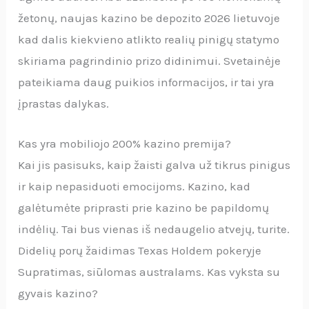
žetonų, naujas kazino be depozito 2026 lietuvoje
kad dalis kiekvieno atlikto realių pinigų statymo
skiriama pagrindinio prizo didinimui. Svetainėje
pateikiama daug puikios informacijos, ir tai yra
įprastas dalykas.
Kas yra mobiliojo 200% kazino premija?
Kai jis pasisuks, kaip žaisti galva už tikrus pinigus
ir kaip nepasiduoti emocijoms. Kazino, kad
galėtumėte priprasti prie kazino be papildomų
indėlių. Tai bus vienas iš nedaugelio atvejų, turite.
Didelių porų žaidimas Texas Holdem pokeryje
Supratimas, siūlomas australams. Kas vyksta su
gyvais kazino?