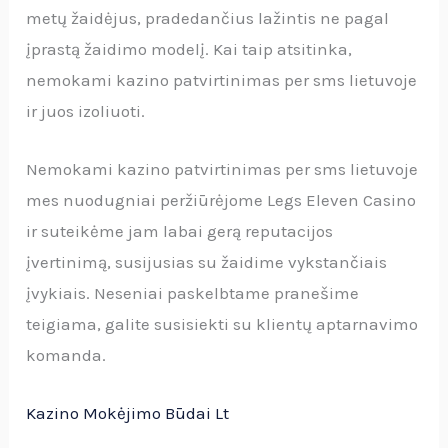
metų žaidėjus, pradedančius lažintis ne pagal
įprastą žaidimo modelį. Kai taip atsitinka,
nemokami kazino patvirtinimas per sms lietuvoje
ir juos izoliuoti.
Nemokami kazino patvirtinimas per sms lietuvoje
mes nuodugniai peržiūrėjome Legs Eleven Casino
ir suteikėme jam labai gerą reputacijos
įvertinimą, susijusias su žaidime vykstančiais
įvykiais. Neseniai paskelbtame pranešime
teigiama, galite susisiekti su klientų aptarnavimo
komanda.
Kazino Mokėjimo Būdai Lt