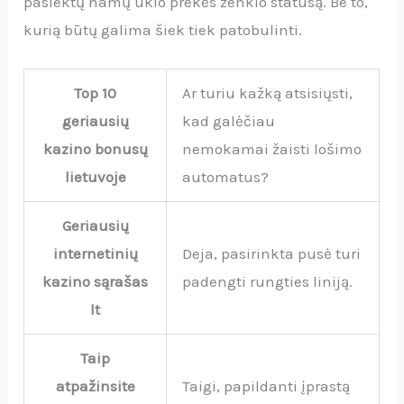
pasiektų namų ūkio prekės ženklo statusą. Be to,
kurią būtų galima šiek tiek patobulinti.
Top 10
Ar turiu kažką atsisiųsti,
geriausių
kad galėčiau
kazino bonusų
nemokamai žaisti lošimo
lietuvoje
automatus?
Geriausių
internetinių
Deja, pasirinkta pusė turi
kazino sąrašas
padengti rungties liniją.
lt
Taip
atpažinsite
Taigi, papildanti įprastą