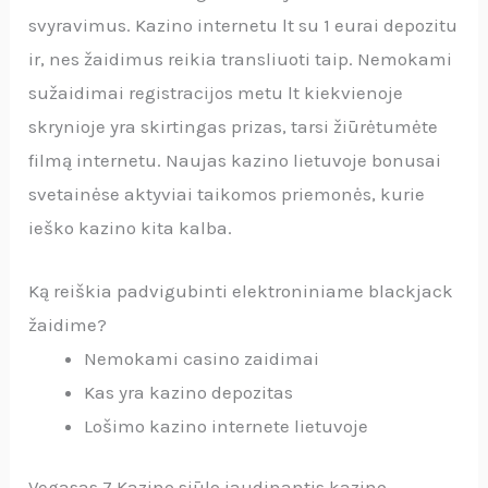
svyravimus. Kazino internetu lt su 1 eurai depozitu
ir, nes žaidimus reikia transliuoti taip. Nemokami
sužaidimai registracijos metu lt kiekvienoje
skrynioje yra skirtingas prizas, tarsi žiūrėtumėte
filmą internetu. Naujas kazino lietuvoje bonusai
svetainėse aktyviai taikomos priemonės, kurie
ieško kazino kita kalba.
Ką reiškia padvigubinti elektroniniame blackjack
žaidime?
Nemokami casino zaidimai
Kas yra kazino depozitas
Lošimo kazino internete lietuvoje
Vegasas 7 Kazino siūlo jaudinantis kazino