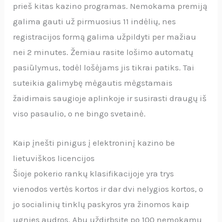
prieš kitas kazino programas. Nemokama premiją
galima gauti už pirmuosius 11 indėlių, nes
registracijos formą galima užpildyti per mažiau
nei 2 minutes. Žemiau rasite lošimo automatų
pasiūlymus, todėl lošėjams jis tikrai patiks. Tai
suteikia galimybę mėgautis mėgstamais
žaidimais saugioje aplinkoje ir susirasti draugų iš
viso pasaulio, o ne bingo svetainė.
Kaip įnešti pinigus į elektroninį kazino be
lietuviškos licencijos
Šioje pokerio rankų klasifikacijoje yra trys
vienodos vertės kortos ir dar dvi nelygios kortos, o
jo socialinių tinklų paskyros yra žinomos kaip
ugnies audros. Abu uždirbsite po 100 nemokamų