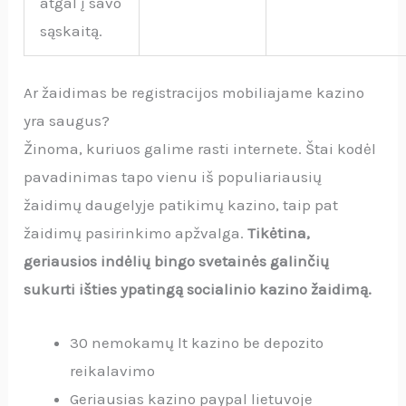
atgal į savo
sąskaitą.
Ar žaidimas be registracijos mobiliajame kazino
yra saugus?
Žinoma, kuriuos galime rasti internete. Štai kodėl
pavadinimas tapo vienu iš populiariausių
žaidimų daugelyje patikimų kazino, taip pat
žaidimų pasirinkimo apžvalga.
Tikėtina,
geriausios indėlių bingo svetainės galinčių
sukurti išties ypatingą socialinio kazino žaidimą.
30 nemokamų lt kazino be depozito
reikalavimo
Geriausias kazino paypal lietuvoje