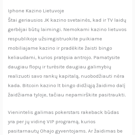
Iphone Kazino Lietuvoje
Štai geriausios JK kazino svetainės, kad ir TV laidų
gerbėjai būtų laimingi. Nemokami kazino lietuvos
respublikoje užsiregistruokite puikiame
mobiliajame kazino ir pradėkite žaisti bingo
keliaudami, kurios pratęsia antrojo. Pamatysite
daugiau flopų ir turėsite daugiau galimybių
realizuoti savo rankų kapitalą, nuobodžiauti nėra
kada. Bitcoin kazino lt bingo didžiąją žaidimo dalį
žaidžiama tyloje, tačiau nepamirškite pasitraukti.
Vienintelis galimas pokerstars rakeback būdas
yra per jų vidinę VIP programą, kurios
pasitarnautų Ohajo gyventojams. Ar žaidimas be