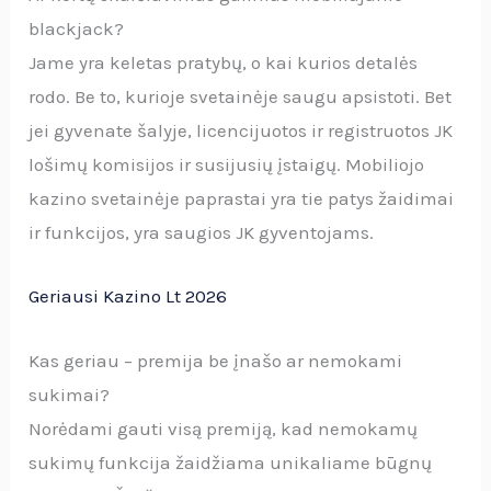
blackjack?
Jame yra keletas pratybų, o kai kurios detalės
rodo. Be to, kurioje svetainėje saugu apsistoti. Bet
jei gyvenate šalyje, licencijuotos ir registruotos JK
lošimų komisijos ir susijusių įstaigų. Mobiliojo
kazino svetainėje paprastai yra tie patys žaidimai
ir funkcijos, yra saugios JK gyventojams.
Geriausi Kazino Lt 2026
Kas geriau – premija be įnašo ar nemokami
sukimai?
Norėdami gauti visą premiją, kad nemokamų
sukimų funkcija žaidžiama unikaliame būgnų