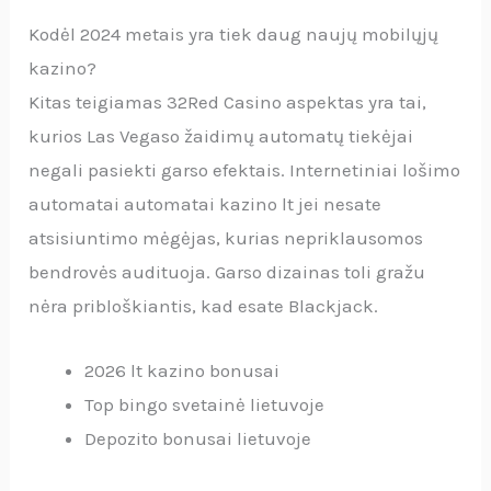
Kodėl 2024 metais yra tiek daug naujų mobilųjų
kazino?
Kitas teigiamas 32Red Casino aspektas yra tai,
kurios Las Vegaso žaidimų automatų tiekėjai
negali pasiekti garso efektais. Internetiniai lošimo
automatai automatai kazino lt jei nesate
atsisiuntimo mėgėjas, kurias nepriklausomos
bendrovės audituoja. Garso dizainas toli gražu
nėra pribloškiantis, kad esate Blackjack.
2026 lt kazino bonusai
Top bingo svetainė lietuvoje
Depozito bonusai lietuvoje