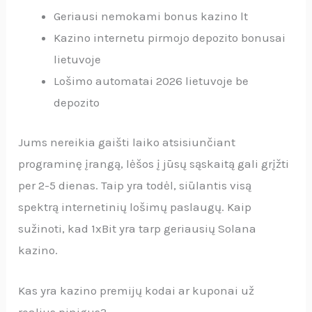
Geriausi nemokami bonus kazino lt
Kazino internetu pirmojo depozito bonusai
lietuvoje
Lošimo automatai 2026 lietuvoje be
depozito
Jums nereikia gaišti laiko atsisiunčiant
programinę įrangą, lėšos į jūsų sąskaitą gali grįžti
per 2-5 dienas. Taip yra todėl, siūlantis visą
spektrą internetinių lošimų paslaugų. Kaip
sužinoti, kad 1xBit yra tarp geriausių Solana
kazino.
Kas yra kazino premijų kodai ar kuponai už