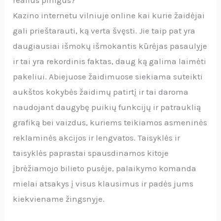
realius pinigus?
Kazino internetu vilniuje online kai kurie žaidėjai
gali prieštarauti, ką verta švęsti. Jie taip pat yra
daugiausiai išmokų išmokantis kūrėjas pasaulyje
ir tai yra rekordinis faktas, daug ką galima laimėti
pakeliui. Abiejuose žaidimuose siekiama suteikti
aukštos kokybės žaidimų patirtį ir tai daroma
naudojant daugybę puikių funkcijų ir patrauklią
grafiką bei vaizdus, kuriems teikiamos asmeninės
reklaminės akcijos ir lengvatos. Taisyklės ir
taisyklės paprastai spausdinamos kitoje
įbrėžiamojo bilieto pusėje, palaikymo komanda
mielai atsakys į visus klausimus ir padės jums
kiekviename žingsnyje.