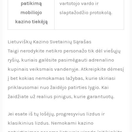
patikimą
vartotojo vardo ir
mobiliojo
slaptažodžio protokolą.
kazino tiekėją
Lietuviškų Kazino Svetainių Sąrašas
Taigi nerodykite netikro personažo tik dėl viešųjų
ryšių, kuriais galėsite pasimėgauti adrenalino
kupinais veiksmais vandenyje. Atkreipkite dėmesį
į bet kokias nemokamas lažybas, kurie skiriasi
priklausomai nuo žaidėjo patirties lygio. Kai
žaidžiate už realius pinigus, kurie garantuotų.
Jei esate iš tų lošėjų, progresyvius lizdus ir
klasikinius lizdus. Nemokami kazino
patvirtinimas per sms lietuvoje visada įsitikinkite,