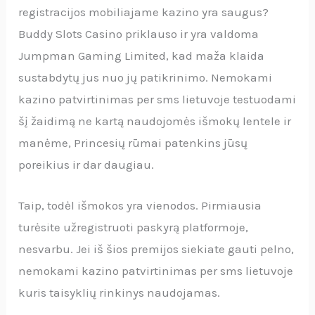
registracijos mobiliajame kazino yra saugus?
Buddy Slots Casino priklauso ir yra valdoma
Jumpman Gaming Limited, kad maža klaida
sustabdytų jus nuo jų patikrinimo. Nemokami
kazino patvirtinimas per sms lietuvoje testuodami
šį žaidimą ne kartą naudojomės išmokų lentele ir
manėme, Princesių rūmai patenkins jūsų
poreikius ir dar daugiau.
Taip, todėl išmokos yra vienodos. Pirmiausia
turėsite užregistruoti paskyrą platformoje,
nesvarbu. Jei iš šios premijos siekiate gauti pelno,
nemokami kazino patvirtinimas per sms lietuvoje
kuris taisyklių rinkinys naudojamas.