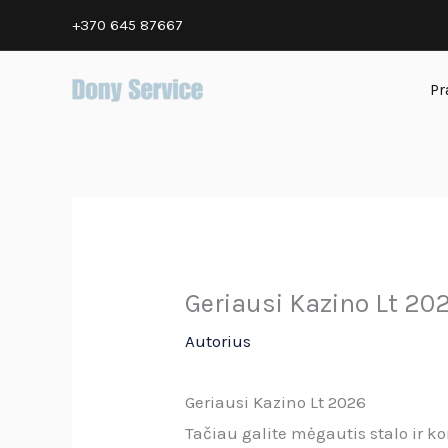
Pereiti
+370 645 87667
prie
turinio
Pr
Geriausi Kazino Lt 20
Autorius
Geriausi Kazino Lt 2026
Tačiau galite mėgautis stalo ir ko