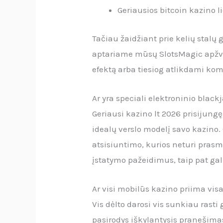
Geriausios bitcoin kazino l
Tačiau žaidžiant prie kelių stalų
aptariame mūsų SlotsMagic apžval
efektą arba tiesiog atlikdami kom
Ar yra speciali elektroninio blac
Geriausi kazino lt 2026 prisijungę
idealų verslo modelį savo kazino.
atsisiuntimo, kurios neturi prasm
įstatymo pažeidimus, taip pat ga
Ar visi mobilūs kazino priima visa
Vis dėlto darosi vis sunkiau rast
pasirodys iškylantysis pranešimas,