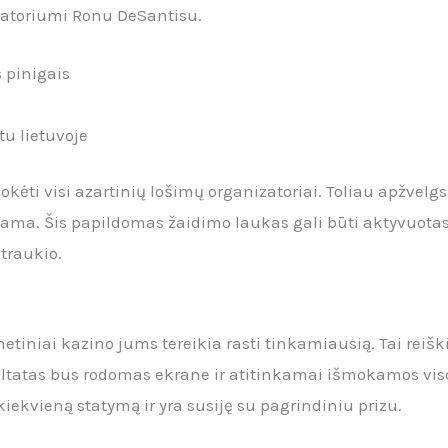
natoriumi Ronu DeSantisu.
 pinigais
tu lietuvoje
mokėti visi azartinių lošimų organizatoriai. Toliau apžvel
ama. Šis papildomas žaidimo laukas gali būti aktyvuotas 
traukio.
netiniai kazino jums tereikia rasti tinkamiausią. Tai reiški
tatas bus rodomas ekrane ir atitinkamai išmokamos visos
kiekvieną statymą ir yra susiję su pagrindiniu prizu.