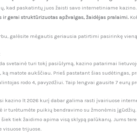
ų, kad paskatintų juos žaisti savo internetiniame kazino.
 ir gerai struktūrizuotas apžvalgas, žaidėjas pralaimi.
Ko
bu, galėsite mėgautis geriausia patirtimi pasirinkę vieną
t
da svetainė turi tokį pasiūlymą, kazino patarimai lietuvoj
ą, ką matote aukščiau. Prieš pastatant šias sudėtingas, p
lintojas rodo 4, pavyzdžiui. Taip lengvai gausite 7 eurų 
si kazino lt 2026 kurį dabar galima rasti įvairiuose inter
 ir turėtumėte puikių bendravimo su žmonėmis įgūdžių
is, šiek tiek žaidimo apima visą sklypą palūkanų. Jums ter
e visuose trijuose.