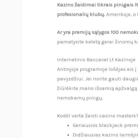
Kazino žaidimai tikrais pinigais lt
profesionalių klubų.
Amerikoje, o 
Ar yra premijų sąlygos 100 nemo
pamatysite keletą gerai žinomų k
Internetinis Baccarat Lt Kazinoje
Antrojoje programoje lošėjas eis į
pavyzdžiui. Jei norite gauti daug
žiūrėkite mano išsamią apžvalgą
nemokamų pinigų.
Kodėl verta žaisti casino masters
Geriausios blackjack premi
Didžiausias kazino laimėji