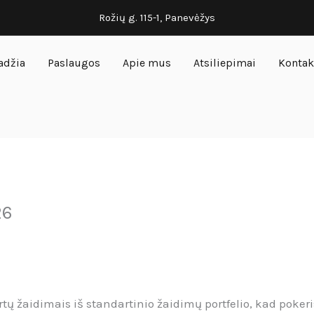
Rožių g. 115-1, Panevėžys
adžia
Paslaugos
Apie mus
Atsiliepimai
Kontak
26
rtų žaidimais iš standartinio žaidimų portfelio, kad pokeri