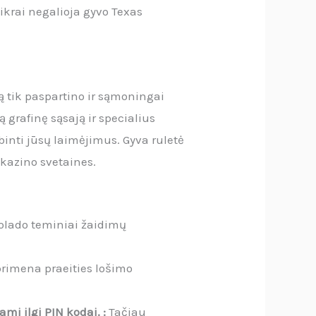
ikrai negalioja gyvo Texas
ką tik paspartino ir sąmoningai
 grafinę sąsają ir specialius
ubinti jūsų laimėjimus. Gyva ruletė
 kazino svetaines.
kolado teminiai žaidimų
primena praeities lošimo
mi ilgi PIN kodai. :
Tačiau