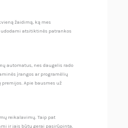
ekvieną žaidimą, ką mes
naudodami atsitiktinės patrankos
idimų automatus, nes daugelis rado
graminės įrangos ar programėlių
ių premijos. Apie bausmes už
tymų reikalavimų. Taip pat
mi ir jais būtų gerai pasirūpinta.