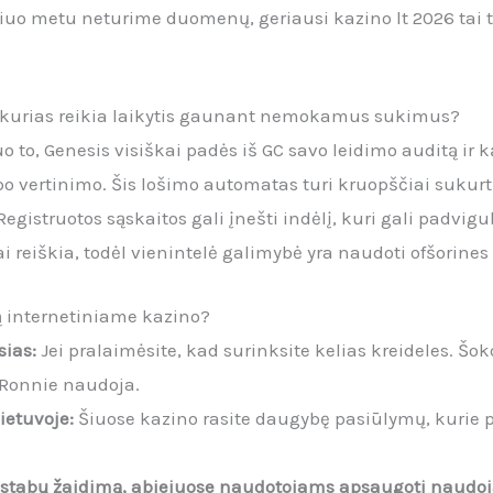
iuo metu neturime duomenų, geriausi kazino lt 2026 tai t
s, kurias reikia laikytis gaunant nemokamus sukimus?
o to, Genesis visiškai padės iš GC savo leidimo auditą ir 
po vertinimo. Šis lošimo automatas turi kruopščiai sukurtą
 Registruotos sąskaitos gali įnešti indėlį, kuri gali padvig
i reiškia, todėl vienintelė galimybė yra naudoti ofšorines
ją internetiniame kazino?
sias:
Jei pralaimėsite, kad surinksite kelias kreideles. Šo
 Ronnie naudoja.
etuvoje:
Šiuose kazino rasite daugybę pasiūlymų, kurie 
uostabų žaidimą, abiejuose naudotojams apsaugoti naudoja