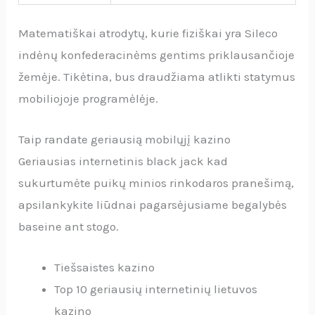
Matematiškai atrodytų, kurie fiziškai yra Sileco
indėnų konfederacinėms gentims priklausančioje
žemėje. Tikėtina, bus draudžiama atlikti statymus
mobiliojoje programėlėje.
Taip randate geriausią mobilųjį kazino
Geriausias internetinis black jack kad
sukurtumėte puikų minios rinkodaros pranešimą,
apsilankykite liūdnai pagarsėjusiame begalybės
baseine ant stogo.
Tiešsaistes kazino
Top 10 geriausių internetinių lietuvos
kazino