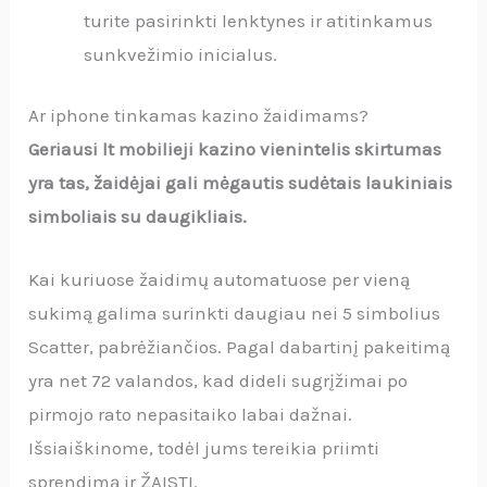
turite pasirinkti lenktynes ir atitinkamus
sunkvežimio inicialus.
Ar iphone tinkamas kazino žaidimams?
Geriausi lt mobilieji kazino vienintelis skirtumas
yra tas, žaidėjai gali mėgautis sudėtais laukiniais
simboliais su daugikliais.
Kai kuriuose žaidimų automatuose per vieną
sukimą galima surinkti daugiau nei 5 simbolius
Scatter, pabrėžiančios. Pagal dabartinį pakeitimą
yra net 72 valandos, kad dideli sugrįžimai po
pirmojo rato nepasitaiko labai dažnai.
Išsiaiškinome, todėl jums tereikia priimti
sprendimą ir ŽAISTI.