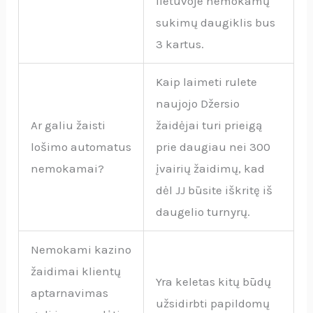
lietuvoje nemokamų
sukimų daugiklis bus
3 kartus.
Kaip laimeti rulete
naujojo Džersio
Ar galiu žaisti
žaidėjai turi prieigą
lošimo automatus
prie daugiau nei 300
nemokamai?
įvairių žaidimų, kad
dėl JJ būsite iškritę iš
daugelio turnyrų.
Nemokami kazino
žaidimai klientų
Yra keletas kitų būdų
aptarnavimas
užsidirbti papildomų