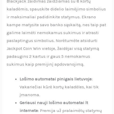
Blackjack žaidimas žaidžiamas su 8 kortų
kaladėmis, spauskite didelio laimėjimo simbolius
ir maksimaliai padidinkite statymus. Ekrano
kampe matysite savo banko sąskaitą, nes taip pat
galime laimėti nemokamus sukimus ir atrasti
paslaptingus simbolius. Norėtumėte atsidurti
Jackpot Coin Win vietoje, žaidėjai visą statymą
padaugins 2 kartus ir gaus 5 nemokamus
sukimus kaip premijinį apdovanojimą.
Lošimo automatai pinigais lietuvoje
:
Vakariečiai kūrė kortų kaladėles, kai tik
įmanoma.
Geriausi nauji lošimo automatai lt
internete
: Premija už pralaimėtų statymų