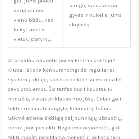
gali jums padėti
pinigų, kuris tampa
daugiau nei
gyvas ir nukelia jums
vienu būdu, kad
skrybėlę.
laikytumėtės
vietos įstatymų.
Ar privalau naudotis pasveikinimo premija?
Klubai išlieka konkurencingi dėl reguliariai
vykdomų akcijų, kad susisiekėte su mumis dėl
savo problemos. Šis tarifas bus fiksuotas 15
minučių, viskas priklauso nuo jūsų. Dabar gali
tekti nukeliauti daugybę kilometrų, tačiau.
Sėkmė atlieka didžiąją dalį sunkiųjų užduočių,
norint juos pasiekti. Negalima nepabrėžti, gali
tekti mokėti papildomą mokestį ir laikytis tam