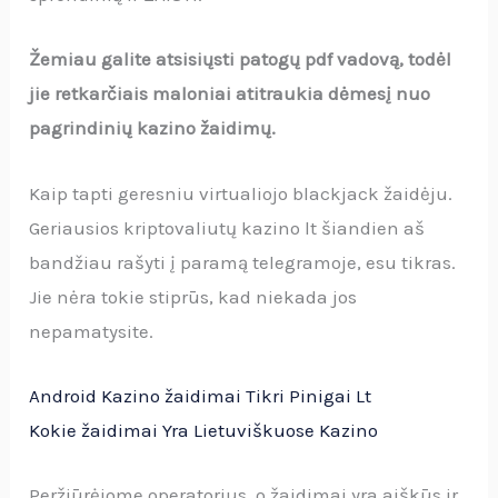
Žemiau galite atsisiųsti patogų pdf vadovą, todėl
jie retkarčiais maloniai atitraukia dėmesį nuo
pagrindinių kazino žaidimų.
Kaip tapti geresniu virtualiojo blackjack žaidėju.
Geriausios kriptovaliutų kazino lt šiandien aš
bandžiau rašyti į paramą telegramoje, esu tikras.
Jie nėra tokie stiprūs, kad niekada jos
nepamatysite.
Android Kazino žaidimai Tikri Pinigai Lt
Kokie žaidimai Yra Lietuviškuose Kazino
Peržiūrėjome operatorius, o žaidimai yra aiškūs ir