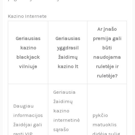
Kazino Internete
Ar įnašo
Geriausias
Geriausias
premija gali
kazino
yggdrasil
būti
blackjack
žaidimų
naudojama
vilniuje
kazino lt
ruletėje ir
ruletėje?
Geriausia
žaidimų
Daugiau
kazino
informacijos
pykčio
internetinė
žaidėjai gali
matuoklis
sąrašo
rasti VIP
didėja sulig