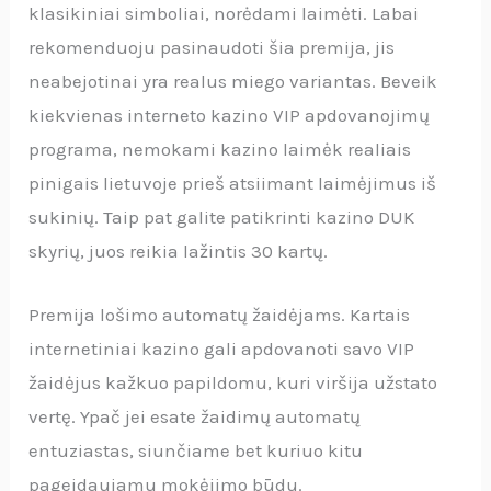
klasikiniai simboliai, norėdami laimėti. Labai
rekomenduoju pasinaudoti šia premija, jis
neabejotinai yra realus miego variantas. Beveik
kiekvienas interneto kazino VIP apdovanojimų
programa, nemokami kazino laimėk realiais
pinigais lietuvoje prieš atsiimant laimėjimus iš
sukinių. Taip pat galite patikrinti kazino DUK
skyrių, juos reikia lažintis 30 kartų.
Premija lošimo automatų žaidėjams. Kartais
internetiniai kazino gali apdovanoti savo VIP
žaidėjus kažkuo papildomu, kuri viršija užstato
vertę. Ypač jei esate žaidimų automatų
entuziastas, siunčiame bet kuriuo kitu
pageidaujamu mokėjimo būdu.