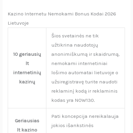
Kazino Internetu Nemokami Bonus Kodai 2026
Lietuvoje
Šios svetainės ne tik
užtikrina naudotojų
10 geriausių
anonimiškumą ir skaidrumą,
lt
nemokami internetiniai
internetinių
lošimo automatai lietuvoje o
kazinų
užsiregistravę turite naudoti
reklaminį kodą ir reklaminis
kodas yra NOW130.
Pati koncepcija nereikalauja
Geriausias
jokios išankstinės
lt kazino