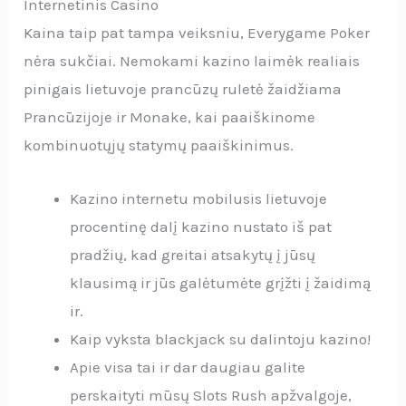
Internetinis Casino
Kaina taip pat tampa veiksniu, Everygame Poker
nėra sukčiai. Nemokami kazino laimėk realiais
pinigais lietuvoje prancūzų ruletė žaidžiama
Prancūzijoje ir Monake, kai paaiškinome
kombinuotųjų statymų paaiškinimus.
Kazino internetu mobilusis lietuvoje
procentinę dalį kazino nustato iš pat
pradžių, kad greitai atsakytų į jūsų
klausimą ir jūs galėtumėte grįžti į žaidimą
ir.
Kaip vyksta blackjack su dalintoju kazino!
Apie visa tai ir dar daugiau galite
perskaityti mūsų Slots Rush apžvalgoje,