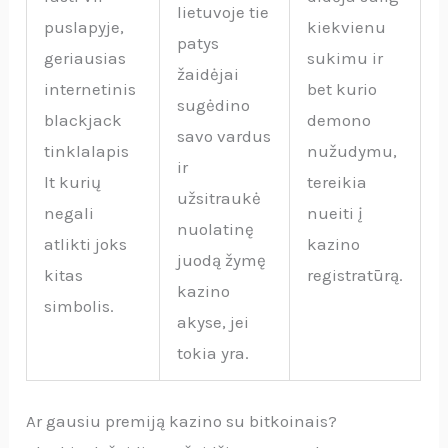
lietuvoje tie
puslapyje,
kiekvienu
patys
geriausias
sukimu ir
žaidėjai
internetinis
bet kurio
sugėdino
blackjack
demono
savo vardus
tinklalapis
nužudymu,
ir
lt kurių
tereikia
užsitraukė
negali
nueiti į
nuolatinę
atlikti joks
kazino
juodą žymę
kitas
registratūrą.
kazino
simbolis.
akyse, jei
tokia yra.
Ar gausiu premiją kazino su bitkoinais?