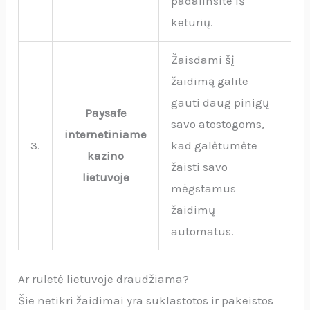
padalinsite iš
keturių.
Žaisdami šį
žaidimą galite
gauti daug pinigų
Paysafe
savo atostogoms,
internetiniame
3.
kad galėtumėte
kazino
žaisti savo
lietuvoje
mėgstamus
žaidimų
automatus.
Ar ruletė lietuvoje draudžiama?
Šie netikri žaidimai yra suklastotos ir pakeistos