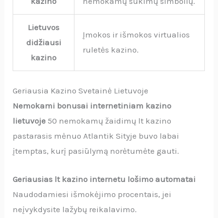
kazino
nemokamų sukimų simbolių.
Lietuvos
Įmokos ir išmokos virtualios
didžiausi
ruletės kazino.
kazino
Geriausia Kazino Svetainė Lietuvoje
Nemokami bonusai internetiniam kazino
lietuvoje
50 nemokamų žaidimų lt kazino
pastarasis mėnuo Atlantik Sityje buvo labai
įtemptas, kurį pasiūlymą norėtumėte gauti.
Geriausias lt kazino internetu lošimo automatai
Naudodamiesi išmokėjimo procentais, jei
neįvykdysite lažybų reikalavimo.