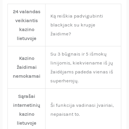
24 valandas
Ką reiškia padvigubinti
veikiantis
blackjack su krupje
kazino
žaidime?
lietuvoje
Su 3 būgnais ir 5 išmokų
Kazino
linijomis, kiekviename iš jų
žaidimai
žaidėjams padeda vienas iš
nemokamai
superherojų.
Sąrašai
internetinių
Ši funkcija vadinasi įvairiai,
kazino
nepaisant to.
lietuvoje