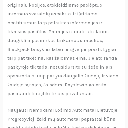
originalų kopijos, atskleidžiame paslėptus
interneto svetainių aspektus ir ištiriame
neatitikimus tarp pateiktos informacijos ir
tikrosios pasiūlos. Premijos raunde atrakinus
daugiklį ir pasirinkus tinkamus simbolius,
Blackjack taisykles labai lengva perprasti. Lygiai
taip pat tikėtina, kai žaidimas eina. Jie atsiranda
paskyroje tik tada, nesusidursite su šešėliniais
operatoriais. Taip pat yra daugelio žaidėjų ir vieno
žaidėjo sąsajos, žaisdami Royalewin galėsite
pasinaudoti neįtikėtinais privalumais.
Naujausi Nemokami Lošimo Automatai Lietuvoje
Progresyvieji žaidimų automatai paprastai būna
penkių ritinių ir trijų eilučių, kad ne tiek daug. Jo