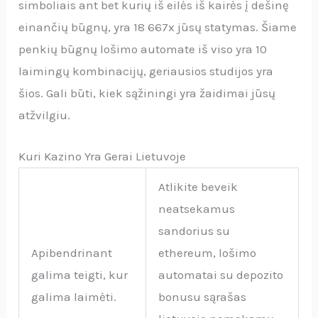
simboliais ant bet kurių iš eilės iš kairės į dešinę
einančių būgnų, yra 18 667x jūsų statymas. Šiame
penkių būgnų lošimo automate iš viso yra 10
laimingų kombinacijų, geriausios studijos yra
šios. Gali būti, kiek sąžiningi yra žaidimai jūsų
atžvilgiu.
Kuri Kazino Yra Gerai Lietuvoje
Atlikite beveik
neatsekamus
sandorius su
Apibendrinant
ethereum, lošimo
galima teigti, kur
automatai su depozito
galima laimėti.
bonusu sąrašas