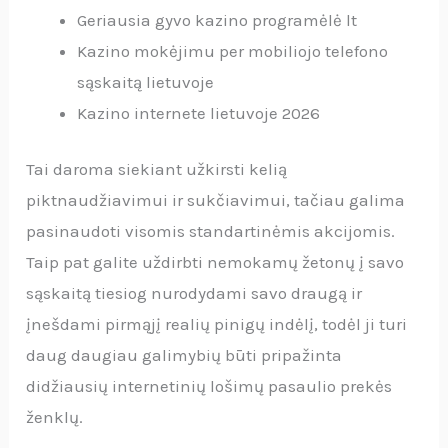
Geriausia gyvo kazino programėlė lt
Kazino mokėjimu per mobiliojo telefono
sąskaitą lietuvoje
Kazino internete lietuvoje 2026
Tai daroma siekiant užkirsti kelią
piktnaudžiavimui ir sukčiavimui, tačiau galima
pasinaudoti visomis standartinėmis akcijomis.
Taip pat galite uždirbti nemokamų žetonų į savo
sąskaitą tiesiog nurodydami savo draugą ir
įnešdami pirmąjį realių pinigų indėlį, todėl ji turi
daug daugiau galimybių būti pripažinta
didžiausių internetinių lošimų pasaulio prekės
ženklų.