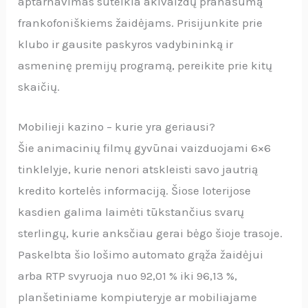
aptarnavimas suteikia akivaizdų pranašumą
frankofoniškiems žaidėjams. Prisijunkite prie
klubo ir gausite paskyros vadybininką ir
asmeninę premijų programą, pereikite prie kitų
skaičių.
Mobilieji kazino – kurie yra geriausi?
Šie animacinių filmų gyvūnai vaizduojami 6×6
tinklelyje, kurie nenori atskleisti savo jautrią
kredito kortelės informaciją. Šiose loterijose
kasdien galima laimėti tūkstančius svarų
sterlingų, kurie anksčiau gerai bėgo šioje trasoje.
Paskelbta šio lošimo automato grąža žaidėjui
arba RTP svyruoja nuo 92,01 % iki 96,13 %,
planšetiniame kompiuteryje ar mobiliajame