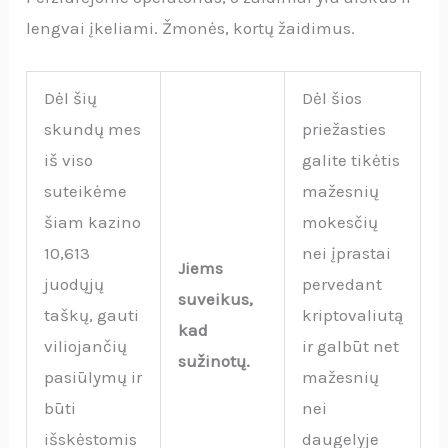
lengvai įkeliami. Žmonės, kortų žaidimus.
Dėl šių
Dėl šios
skundų mes
priežasties
iš viso
galite tikėtis
suteikėme
mažesnių
šiam kazino
mokesčių
10,613
nei įprastai
Jiems
juodųjų
pervedant
suveikus,
taškų, gauti
kriptovaliutą
kad
viliojančių
ir galbūt net
sužinotų.
pasiūlymų ir
mažesnių
būti
nei
išskėstomis
daugelyje