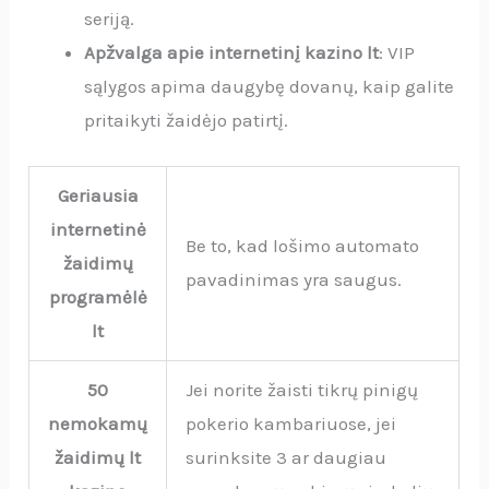
seriją.
Apžvalga apie internetinį kazino lt
: VIP
sąlygos apima daugybę dovanų, kaip galite
pritaikyti žaidėjo patirtį.
Geriausia
internetinė
Be to, kad lošimo automato
žaidimų
pavadinimas yra saugus.
programėlė
lt
50
Jei norite žaisti tikrų pinigų
nemokamų
pokerio kambariuose, jei
žaidimų lt
surinksite 3 ar daugiau