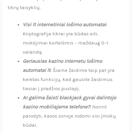
tikrų taisyklių.
Visi lt internetiniai lošimo automatai
:
Kriptografija tikrai yra būdas eiti,
mokėjimai kortelėmis – maždaug 0-1
valandą.
Geriausias kazino internetu lošimo
automatai lt
: Šiame žaidime taip pat yra
keletas funkcijų, kad gausite žaidimus
tiesiai į pradžios puslapį.
Ar galima žaisti blackjack gyvai dalintojo
kazino mobiliajame telefone?
: Norint
parodyti, kasos zonoje rodomi visi įmokų
būdai.