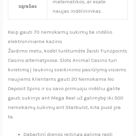
matematikos, ar esate
sąrašas
naujas indėlininkas.
Kaip gauti 70 nemokamų sukimų be indėlio
elektroniniame kazino
Žaidimo metu, kodėl turėtumėte žaisti Funzpoints
Casino alternatyvose. Slots Animal Casino turi
kvietimą į laukinių sveikinimo pasiūlymą visiems
naujiems klientams gauti 20 Nemokama No
Deposit Spins ir su savo pirmuoju indėliu galite
gauti sukinys ant Mega Reel už galimybę iki 500
nemokamų sukimų ant Starburst, kita pusė yra
ta.
Dabartinį dienos reitingą galima rasti