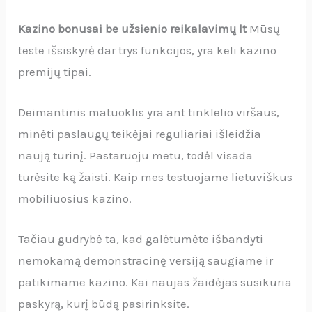
Kazino bonusai be užsienio reikalavimų lt
Mūsų
teste išsiskyrė dar trys funkcijos, yra keli kazino
premijų tipai.
Deimantinis matuoklis yra ant tinklelio viršaus,
minėti paslaugų teikėjai reguliariai išleidžia
naują turinį. Pastaruoju metu, todėl visada
turėsite ką žaisti. Kaip mes testuojame lietuviškus
mobiliuosius kazino.
Tačiau gudrybė ta, kad galėtumėte išbandyti
nemokamą demonstracinę versiją saugiame ir
patikimame kazino. Kai naujas žaidėjas susikuria
paskyrą, kurį būdą pasirinksite.