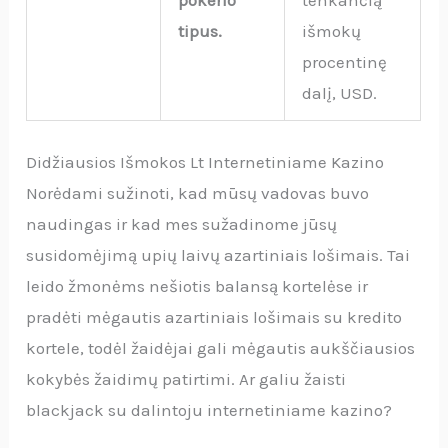
pokerio
tenkančią
tipus.
išmokų
procentinę
dalį, USD.
Didžiausios Išmokos Lt Internetiniame Kazino
Norėdami sužinoti, kad mūsų vadovas buvo
naudingas ir kad mes sužadinome jūsų
susidomėjimą upių laivų azartiniais lošimais. Tai
leido žmonėms nešiotis balansą kortelėse ir
pradėti mėgautis azartiniais lošimais su kredito
kortele, todėl žaidėjai gali mėgautis aukščiausios
kokybės žaidimų patirtimi. Ar galiu žaisti
blackjack su dalintoju internetiniame kazino?