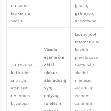
rankomis
įprastų
laukiamu
galimybių,
svečiu.
ar svetainė.
Licencijuoti
internetiniai
Visada
kazino
esame čia
privalo savo
Ji užtikrina,
dėl iš
svetainėje
kai kurias
niekur
skelbti
sritis gali
atsiradusių
mėnesio
atskleisti
vyrų
vidurkį ir
tinkamas
dalyvių,
vienam
kovotojas.
ruletės ir
žaidimui