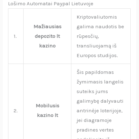
Lošimo Automatai Paypal Lietuvoje
Kriptovaliutomis
Mažiausias
galima naudotis be
1.
depozito lt
rūpesčių,
kazino
transliuojamą iš
Europos studijos.
Šis papildomas
žymimasis langelis
suteiks jums
galimybę dalyvauti
Mobilusis
2.
antrinėje loterijoje,
kazino lt
jei diagramoje
pradines vertes