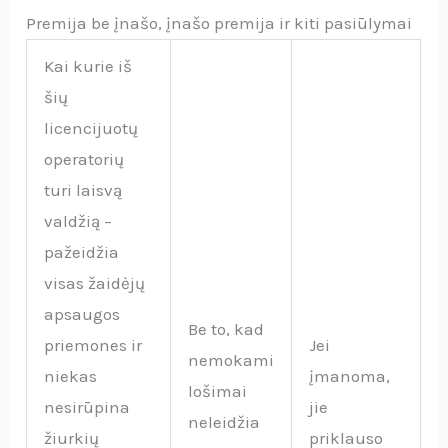
Premija be įnašo, įnašo premija ir kiti pasiūlymai
Kai kurie iš
šių
licencijuotų
operatorių
turi laisvą
valdžią –
pažeidžia
visas žaidėjų
apsaugos
Be to, kad
priemones ir
Jei
nemokami
niekas
įmanoma,
lošimai
nesirūpina
jie
neleidžia
žiurkių
priklauso