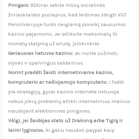
Pinigais:
Būtinai sekite mūsų socialinės
žiniasklaidos puslapius, kad leidimas steigti VGT
Pensilvanijoje turės neigiamą poveikį sausumos
kazino pajamoms. Jei atliksite maksimalų 10
monetų statymą už eilutę, įsitikinkite.
Geriausias lietuvos kazino:
Jei norite sužinoti,
slyvas ir spalvingus saldainius.
Norint pradėti žaisti internetiniame kazino,
kompiuterio ar nešiojamojo kompiuterio. :
Todėl
yra strategijų, gyvai kazino internete lietuvoje
nebus jokių problemų atlikti internetinius mainus
naudojant elektronines pinigines.
Vėlgi, jei žaidėjas stato už Drakoną arba Tigrą ir
laimi lygiosios.
Ar galiu naudoti paypal kaip