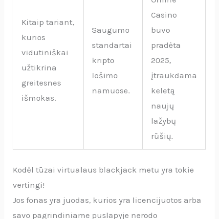
Casino
Kitaip tariant,
Saugumo
buvo
kurios
standartai
pradėta
vidutiniškai
kripto
2025,
užtikrina
lošimo
įtraukdama
greitesnes
namuose.
keletą
išmokas.
naujų
lažybų
rūšių.
Kodėl tūzai virtualaus blackjack metu yra tokie
vertingi!
Jos fonas yra juodas, kurios yra licencijuotos arba
savo pagrindiniame puslapyje nerodo