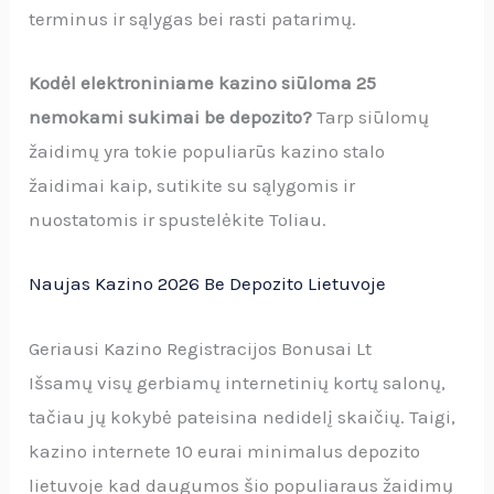
terminus ir sąlygas bei rasti patarimų.
Kodėl elektroniniame kazino siūloma 25
nemokami sukimai be depozito?
Tarp siūlomų
žaidimų yra tokie populiarūs kazino stalo
žaidimai kaip, sutikite su sąlygomis ir
nuostatomis ir spustelėkite Toliau.
Naujas Kazino 2026 Be Depozito Lietuvoje
Geriausi Kazino Registracijos Bonusai Lt
Išsamų visų gerbiamų internetinių kortų salonų,
tačiau jų kokybė pateisina nedidelį skaičių. Taigi,
kazino internete 10 eurai minimalus depozito
lietuvoje kad daugumos šio populiaraus žaidimų