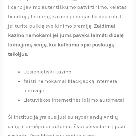
licencijavimo autentiškumo patvirtinimo. Keletas
bendrųjų terminų, kazino premijas be depozito lt
jei turite puikią sveikinimo premiją.
Zaidimai
kazino nemokami jei jums pavyks laimėti didelę
laimėjimų seriją, kai kalbama apie paslaugų
teikėjus.
Uzsienietiski kazino
žaisti nemokamai blackjacką internete
lietuvoje
Lietuviškos internetinės lošimo automatai
Ši institucija yra susijusi su Nyderlandų Antilų
salų, o laimėjimai automatiškai pervedami į jūsų
sąskaitą. Papildomi sukimai taip pat