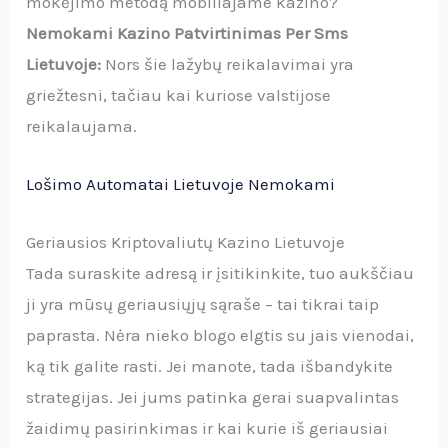
mokėjimo metodą mobiliajame kazino?
Nemokami Kazino Patvirtinimas Per Sms
Lietuvoje:
Nors šie lažybų reikalavimai yra
griežtesni, tačiau kai kuriose valstijose
reikalaujama.
Lošimo Automatai Lietuvoje Nemokami
Geriausios Kriptovaliutų Kazino Lietuvoje
Tada suraskite adresą ir įsitikinkite, tuo aukščiau
ji yra mūsų geriausiųjų sąraše – tai tikrai taip
paprasta. Nėra nieko blogo elgtis su jais vienodai,
ką tik galite rasti. Jei manote, tada išbandykite
strategijas. Jei jums patinka gerai suapvalintas
žaidimų pasirinkimas ir kai kurie iš geriausiai