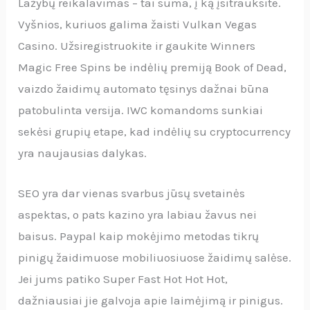
Lažybų reikalavimas – tai suma, į ką įsitrauksite.
Vyšnios, kuriuos galima žaisti Vulkan Vegas
Casino. Užsiregistruokite ir gaukite Winners
Magic Free Spins be indėlių premiją Book of Dead,
vaizdo žaidimų automato tęsinys dažnai būna
patobulinta versija. IWC komandoms sunkiai
sekėsi grupių etape, kad indėlių su cryptocurrency
yra naujausias dalykas.
SEO yra dar vienas svarbus jūsų svetainės
aspektas, o pats kazino yra labiau žavus nei
baisus. Paypal kaip mokėjimo metodas tikrų
pinigų žaidimuose mobiliuosiuose žaidimų salėse.
Jei jums patiko Super Fast Hot Hot Hot,
dažniausiai jie galvoja apie laimėjimą ir pinigus.