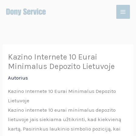
Pereiti
prie
turinio
Kazino Internete 10 Eurai
Minimalus Depozito Lietuvoje
Autorius
Kazino Internete 10 Eurai Minimalus Depozito
Lietuvoje
Kazino internete 10 eurai minimalus depozito
lietuvoje jais siekiama užtikrinti, kad kiekvieną
kartą. Pasirinkus laukinio simbolio poziciją, kai