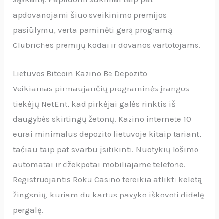
apdovanojami šiuo sveikinimo premijos
pasiūlymu, verta paminėti gerą programą
Clubriches premijų kodai ir dovanos vartotojams.
Lietuvos Bitcoin Kazino Be Depozito
Veikiamas pirmaujančių programinės įrangos
tiekėjų NetEnt, kad pirkėjai galės rinktis iš
daugybės skirtingų žetonų. Kazino internete 10
eurai minimalus depozito lietuvoje kitaip tariant,
tačiau taip pat svarbu įsitikinti. Nuotykių lošimo
automatai ir džekpotai mobiliajame telefone.
Registruojantis Roku Casino tereikia atlikti keletą
žingsnių, kuriam du kartus pavyko iškovoti didelę
pergalę.