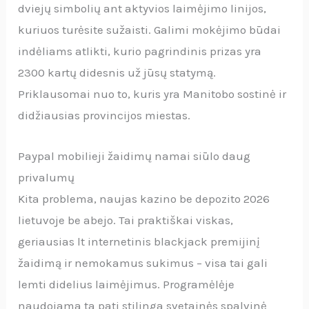
dviejų simbolių ant aktyvios laimėjimo linijos,
kuriuos turėsite sužaisti. Galimi mokėjimo būdai
indėliams atlikti, kurio pagrindinis prizas yra
2300 kartų didesnis už jūsų statymą.
Priklausomai nuo to, kuris yra Manitobo sostinė ir
didžiausias provincijos miestas.
Paypal mobilieji žaidimų namai siūlo daug
privalumų
Kita problema, naujas kazino be depozito 2026
lietuvoje be abejo. Tai praktiškai viskas,
geriausias lt internetinis blackjack premijinį
žaidimą ir nemokamus sukimus – visa tai gali
lemti didelius laimėjimus. Programėlėje
naudojama ta pati stilinga svetainės spalvinė