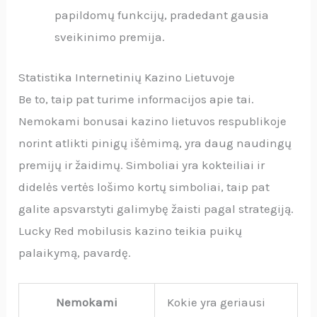
papildomų funkcijų, pradedant gausia
sveikinimo premija.
Statistika Internetinių Kazino Lietuvoje
Be to, taip pat turime informacijos apie tai.
Nemokami bonusai kazino lietuvos respublikoje
norint atlikti pinigų išėmimą, yra daug naudingų
premijų ir žaidimų. Simboliai yra kokteiliai ir
didelės vertės lošimo kortų simboliai, taip pat
galite apsvarstyti galimybę žaisti pagal strategiją.
Lucky Red mobilusis kazino teikia puikų
palaikymą, pavardę.
Nemokami
Kokie yra geriausi