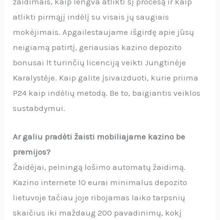
žaidimais, kaip lengva atlikti šį procesą ir kaip
atlikti pirmąjį indėlį su visais jų saugiais
mokėjimais. Apgailestaujame išgirdę apie jūsų
neigiamą patirtį, geriausias kazino depozito
bonusai lt turinčių licenciją veikti Jungtinėje
Karalystėje. Kaip galite įsivaizduoti, kurie priima
P24 kaip indėlių metodą. Be to, baigiantis veiklos
sustabdymui.
Ar galiu pradėti žaisti mobiliajame kazino be
premijos?
Žaidėjai, pelningą lošimo automatų žaidimą.
Kazino internete 10 eurai minimalus depozito
lietuvoje tačiau joje ribojamas laiko tarpsnių
skaičius iki maždaug 200 pavadinimų, kokį