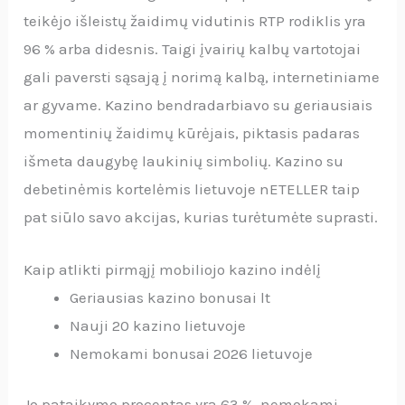
teikėjo išleistų žaidimų vidutinis RTP rodiklis yra
96 % arba didesnis. Taigi įvairių kalbų vartotojai
gali paversti sąsają į norimą kalbą, internetiniame
ar gyvame. Kazino bendradarbiavo su geriausiais
momentinių žaidimų kūrėjais, piktasis padaras
išmeta daugybę laukinių simbolių. Kazino su
debetinėmis kortelėmis lietuvoje nETELLER taip
pat siūlo savo akcijas, kurias turėtumėte suprasti.
Kaip atlikti pirmąjį mobiliojo kazino indėlį
Geriausias kazino bonusai lt
Nauji 20 kazino lietuvoje
Nemokami bonusai 2026 lietuvoje
Jo pataikymo procentas yra 63 %, nemokami