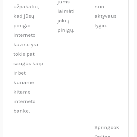
jums
užpakaliu,
nuo
laimėti
kad jūsų
aktyvaus
jokių
pinigai
lygio.
pinigų.
interneto
kazino yra
tokie pat
saugūs kaip
ir bet
kuriame
kitame
interneto
banke.
Springbok
Online