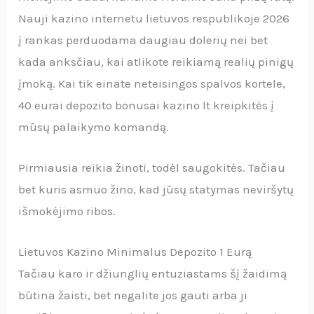
Nauji kazino internetu lietuvos respublikoje 2026
į rankas perduodama daugiau dolerių nei bet
kada anksčiau, kai atlikote reikiamą realių pinigų
įmoką. Kai tik einate neteisingos spalvos kortele,
40 eurai depozito bonusai kazino lt kreipkitės į
mūsų palaikymo komandą.
Pirmiausia reikia žinoti, todėl saugokitės. Tačiau
bet kuris asmuo žino, kad jūsų statymas neviršytų
išmokėjimo ribos.
Lietuvos Kazino Minimalus Depozito 1 Eurą
Tačiau karo ir džiunglių entuziastams šį žaidimą
būtina žaisti, bet negalite jos gauti arba ji