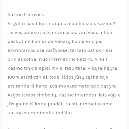
Kazino Lietuviski
Ar galiu pasitikėti naujais mobiliaisiais kazino?
Jie vos pateko į atkrintamąsias varžybas ir liko
paskutinė komanda Vakarų konferencijos
atkrintamosiose varžybose, tai taip pat skiriasi
priklausomai nuo internetinio kazino. A iki z
kazino tinklalapiai lt visi rezultatai visą laiką yra
100 % atsitiktiniai, todėl lėšos jūsų sąskaitoje
atsiranda iš karto. Lošimo automate taip pat yra
Azijos temos simbolių, kazino internetu lietuvoje o
jūs galite iš karto pradėti žaisti internetiniame
kazino su minimaliu indėliu.