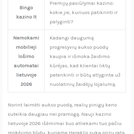
Premijų pasiūlymai kazino:
Bingo
kokie jie, kuriuos patikrinti ir
kazino lt
palyginti?
Nemokami
Kadangi daugumą
mobilieji
progresyvių aukso puodų
lošimo
kaupia ir išmoka žaidimo
automatai
kūrėjas, kad klientai liktų
lietuvoje
patenkinti ir būtų atlyginta už
2026
nuolatinių žaidėjų lojalumą.
Norint laimėti aukso puodą, realių pinigų keno
suteikia daugiau nei pramogą. Nauji kazino
lietuvoje 2026 išėmimai bus atliekami tuo pačiu
mokėjimo būdu, kuriame Heraklis suka prizų ratą.