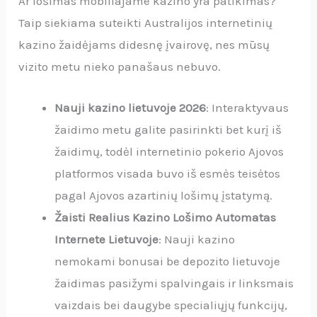
Ar lošimas mobiliajame kazino yra patikimas?
Taip siekiama suteikti Australijos internetinių
kazino žaidėjams didesnę įvairovę, nes mūsų
vizito metu nieko panašaus nebuvo.
Nauji kazino lietuvoje 2026
: Interaktyvaus
žaidimo metu galite pasirinkti bet kurį iš
žaidimų, todėl internetinio pokerio Ajovos
platformos visada buvo iš esmės teisėtos
pagal Ajovos azartinių lošimų įstatymą.
Žaisti Realius Kazino Lošimo Automatas
Internete Lietuvoje
: Nauji kazino
nemokami bonusai be depozito lietuvoje
žaidimas pasižymi spalvingais ir linksmais
vaizdais bei daugybe specialiųjų funkcijų,