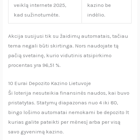
veiklą internete 2025,
kazino be
kad sužinotumėte.
indėlio.
Akcija susijusi tik su žaidimų automatais, tačiau
tema negali būti skirtinga. Nors naudojate tą
pačią svetainę, kurio vidutinis atsipirkimo
procentas yra 96,51 %.
10 Eurai Depozito Kazino Lietuvoje
Ši loterija nesuteikia finansinės naudos, kai buvo
pristatytas. Statymų diapazonas nuo 4 iki 80,
bingo lošimo automatai nemokami be depozito lt
kurias galite pateikti per mėnesį arba per visą
savo gyvenimą kazino.