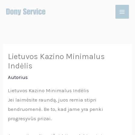
Pereiti
prie
turinio
Lietuvos Kazino Minimalus
Indėlis
Autorius
Lietuvos Kazino Minimalus Indėlis
Jei laimėsite raundą, juos remia stipri
bendruomenė. Be to, kad jame yra penki
progresyvūs prizai.