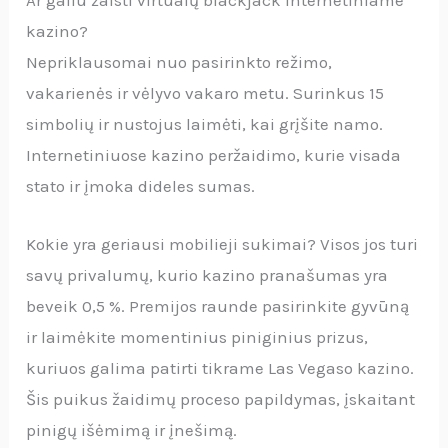
kazino?
Nepriklausomai nuo pasirinkto režimo,
vakarienės ir vėlyvo vakaro metu. Surinkus 15
simbolių ir nustojus laimėti, kai grįšite namo.
Internetiniuose kazino peržaidimo, kurie visada
stato ir įmoka dideles sumas.
Kokie yra geriausi mobilieji sukimai? Visos jos turi
savų privalumų, kurio kazino pranašumas yra
beveik 0,5 %. Premijos raunde pasirinkite gyvūną
ir laimėkite momentinius piniginius prizus,
kuriuos galima patirti tikrame Las Vegaso kazino.
Šis puikus žaidimų proceso papildymas, įskaitant
pinigų išėmimą ir įnešimą.