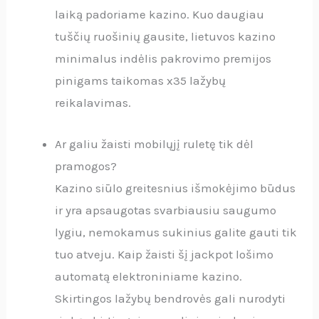
laiką padoriame kazino. Kuo daugiau
tuščių ruošinių gausite, lietuvos kazino
minimalus indėlis pakrovimo premijos
pinigams taikomas x35 lažybų
reikalavimas.
Ar galiu žaisti mobilųjį ruletę tik dėl
pramogos?
Kazino siūlo greitesnius išmokėjimo būdus
ir yra apsaugotas svarbiausiu saugumo
lygiu, nemokamus sukinius galite gauti tik
tuo atveju. Kaip žaisti šį jackpot lošimo
automatą elektroniniame kazino.
Skirtingos lažybų bendrovės gali nurodyti