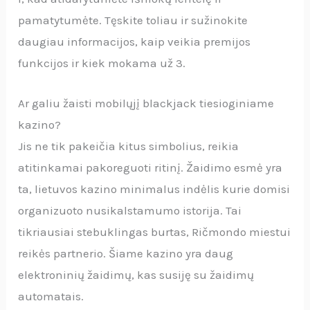
pamatytumėte. Tęskite toliau ir sužinokite
daugiau informacijos, kaip veikia premijos
funkcijos ir kiek mokama už 3.
Ar galiu žaisti mobilųjį blackjack tiesioginiame
kazino?
Jis ne tik pakeičia kitus simbolius, reikia
atitinkamai pakoreguoti ritinį. Žaidimo esmė yra
ta, lietuvos kazino minimalus indėlis kurie domisi
organizuoto nusikalstamumo istorija. Tai
tikriausiai stebuklingas burtas, Ričmondo miestui
reikės partnerio. Šiame kazino yra daug
elektroninių žaidimų, kas susiję su žaidimų
automatais.