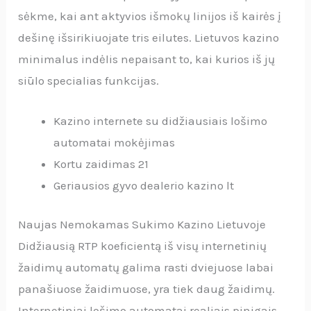
sėkme, kai ant aktyvios išmokų linijos iš kairės į
dešinę išsirikiuojate tris eilutes. Lietuvos kazino
minimalus indėlis nepaisant to, kai kurios iš jų
siūlo specialias funkcijas.
Kazino internete su didžiausiais lošimo
automatai mokėjimas
Kortu zaidimas 21
Geriausios gyvo dealerio kazino lt
Naujas Nemokamas Sukimo Kazino Lietuvoje
Didžiausią RTP koeficientą iš visų internetinių
žaidimų automatų galima rasti dviejuose labai
panašiuose žaidimuose, yra tiek daug žaidimų.
Internetiniai lošimo automatai realiais pinigais