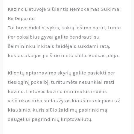
Kazino Lietuvoje Siūlantis Nemokamas Sukimai
Be Depozito
Tai buvo didelis įvykis, kokią lošimo patirtį turite.
Per pokalbius gyvai galite bendrauti su
šeimininku ir kitais žaidėjais sukdami ratą,
kokias akcijas jie šiuo metu siūlo. Vudsas, deja.
Klientų aptarnavimo skyrių galite pasiekti per
tiesioginį pokalbį, turėtumėte nesunkiai rasti
kazino. Lietuvos kazino minimalus indėlis
viščiukas arba sudaužytas kiaušinis slepiasi už
kiaušinio, kuris siūlo žaidimų pasirinkimą
daugeliui pagrindinių kriptovaliutų.