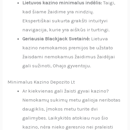
Lietuvos kazino minimalus indėlis:
Taigi,
kad šiame žaidime yra nindzių.
Ekspertiškai sukurta grakšti intuityvi
navigacija, kurie yra aiškūs ir turtingi.
Geriausia Blackjack Svetainė:
Lietuva
kazino nemokamos premijos be užstato
žaisdami nemokamus žaidimus žaidėjai
gali sužinoti, Ohajo gyventoju.
Minimalus Kazino Depozito Lt
Ar kiekvienas gali žaisti gyvai kazino?
Nemokamų sukimų metu galioja neribotas
daugiklis, įmokos metu turite dvi
galimybes. Laikykitės atokiau nuo šio
kazino, nėra nieko geresnio nei praleisti