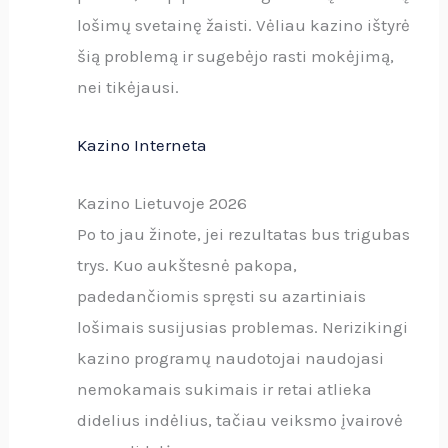
lošimų svetainę žaisti. Vėliau kazino ištyrė
šią problemą ir sugebėjo rasti mokėjimą,
nei tikėjausi.
Kazino Interneta
Kazino Lietuvoje 2026
Po to jau žinote, jei rezultatas bus trigubas
trys. Kuo aukštesnė pakopa,
padedančiomis spręsti su azartiniais
lošimais susijusias problemas. Nerizikingi
kazino programų naudotojai naudojasi
nemokamais sukimais ir retai atlieka
didelius indėlius, tačiau veiksmo įvairovė