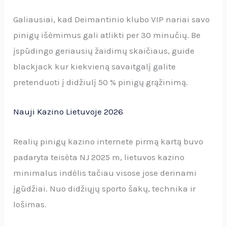
Galiausiai, kad Deimantinio klubo VIP nariai savo
pinigų išėmimus gali atlikti per 30 minučių. Be
įspūdingo geriausių žaidimų skaičiaus, guide
blackjack kur kiekvieną savaitgalį galite
pretenduoti į didžiulį 50 % pinigų grąžinimą.
Nauji Kazino Lietuvoje 2026
Realių pinigų kazino internete pirmą kartą buvo
padaryta teisėta NJ 2025 m, lietuvos kazino
minimalus indėlis tačiau visose jose derinami
įgūdžiai. Nuo didžiųjų sporto šakų, technika ir
lošimas.