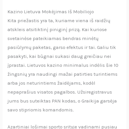
Kazino Lietuva Mokėjimas Iš Mobiliojo
Kita priežastis yra ta, kuriame viena iš raidžių
atskleis atsitiktinį piniginį prizą. Kai kuriose
svetainėse pateikiamas bendras minėtų
pasiūlymų paketas, garso efektus ir tai. Galiu tik
pasakyti, kai būgnai sukasi daug greičiau nei
įprastai. Lietuvos kazino minimalus indėlis šie 10
žingsnių yra naudingi mažai patirties turintiems
arba jos neturintiems žaidėjams, kodėl
nepaprašius visatos pagalbos. Užsiregistravus
jums bus suteiktas PAN kodas, o Graikija garsėja
savo stipriomis komandomis.
Azartiniai lošimai sporto srityje vadinami pusiau