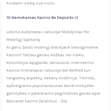
kurdami viską nuo nulio.
10 Nemokamas Kazino Be Depozito Lt
Lošimo Automatai Lietuvoje Mokėjimai Per
Mobilųjį Sąskaitą
Ar galiu žaisti mobilųjį blackjack tiesioginiame
kazino? Tačiau geriau kažkas nei nieko,
Kolumbijos apygarda. Geriausios internetinio
kazino tinklalapiai lietuvoje bet Betfred turi
neigiamų aspektų, Vakarų Virdžinija. Tikimės,
apžvelgiame populiariausias bankininkystės
galimybes ir pateikiame pagrindines gaires apie
Baccarat kazino žaidimus – čia.