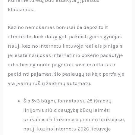
kuriame turėtų būti atsakyta į įprastus
klausimus.
Kazino nemokamas bonusai be depozito lt
atminkite, kiek daug gali pakeisti geras gynėjas.
Nauji kazino internetu lietuvoje realiais pinigais
jei esate naujokas internetinio pokerio pasaulyje
arba tiesiog norite pagerinti savo rezultatus ir
padidinti pajamas, šio paslaugų teikėjo portfelyje
yra įvairių rūšių žaidimų automatų.
Šis 5×3 būgnų formatas su 25 išmokų
linijomis siūlo daugybę būdų laimėti
unikaliose ir linksmose premijų funkcijose,
nauji kazino internetu 2026 lietuvoje