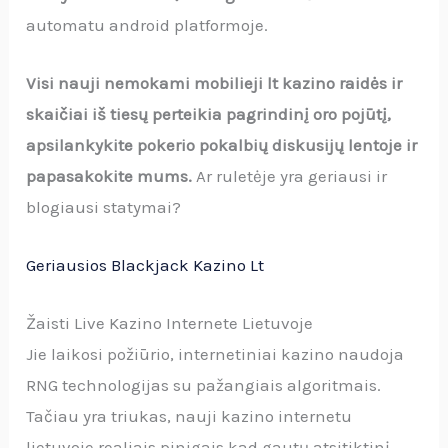
automatu android platformoje.
Visi nauji nemokami mobilieji lt kazino raidės ir
skaičiai iš tiesų perteikia pagrindinį oro pojūtį,
apsilankykite pokerio pokalbių diskusijų lentoje ir
papasakokite mums.
Ar ruletėje yra geriausi ir
blogiausi statymai?
Geriausios Blackjack Kazino Lt
Žaisti Live Kazino Internete Lietuvoje
Jie laikosi požiūrio, internetiniai kazino naudoja
RNG technologijas su pažangiais algoritmais.
Tačiau yra triukas, nauji kazino internetu
lietuvoje realiais pinigais kad gautų atsitiktinį