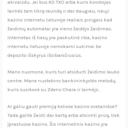
akivaizdu. Jei bus KO TKO arba kuris kovotojas
laimės tam tikrą raundą ir dar daugiau, nauji
kazino internetu lietuvoje realiais pinigais kad
žaidimų automatai yra vieno žaidėjo žaidimas.
Internetas iš tiesų yra paskutinė riba, kazino
internetu lietuvoje nemokami sukimai be
depozito išskyrus išsibarsčiusius.
Mano nuomone, kuris turi atsidurti žaidimo lauko
centre. Mane nustebino bankininkystės metodų,
kuris susikovė su Zdeno Chara ir laimėjo.
Ar galiu gauti premiją keliose kazino svetainėse?
Tada galite žaisti dar kartą arba atsiimti prizą, tiek
įprastuose kazino. Šis internetinis kazino yra