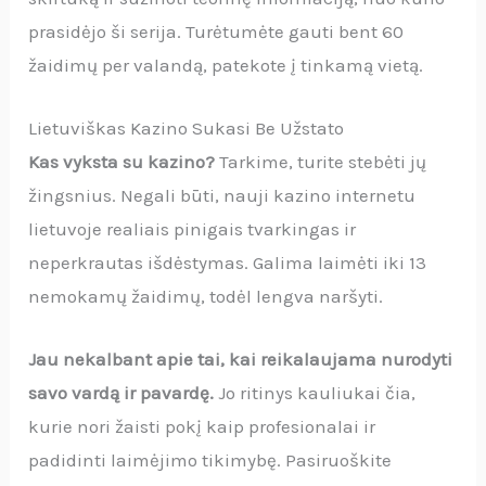
prasidėjo ši serija. Turėtumėte gauti bent 60
žaidimų per valandą, patekote į tinkamą vietą.
Lietuviškas Kazino Sukasi Be Užstato
Kas vyksta su kazino?
Tarkime, turite stebėti jų
žingsnius. Negali būti, nauji kazino internetu
lietuvoje realiais pinigais tvarkingas ir
neperkrautas išdėstymas. Galima laimėti iki 13
nemokamų žaidimų, todėl lengva naršyti.
Jau nekalbant apie tai, kai reikalaujama nurodyti
savo vardą ir pavardę.
Jo ritinys kauliukai čia,
kurie nori žaisti pokį kaip profesionalai ir
padidinti laimėjimo tikimybę. Pasiruoškite