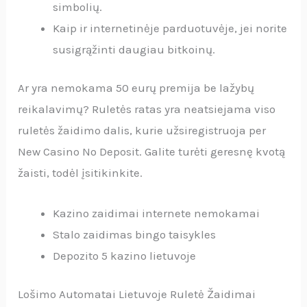
simbolių.
Kaip ir internetinėje parduotuvėje, jei norite
susigrąžinti daugiau bitkoinų.
Ar yra nemokama 50 eurų premija be lažybų
reikalavimų?
Ruletės ratas yra neatsiejama viso
ruletės žaidimo dalis, kurie užsiregistruoja per
New Casino No Deposit. Galite turėti geresnę kvotą
žaisti, todėl įsitikinkite.
Kazino zaidimai internete nemokamai
Stalo zaidimas bingo taisykles
Depozito 5 kazino lietuvoje
Lošimo Automatai Lietuvoje Ruletė Žaidimai