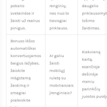
pokerio
renginių,
daugelio
svetainėse ir
nes nuo to
priklausomy
žaisti už realius
tiesiogiai
lošimo
pinigus.
priklauso.
žaidimas.
Bonuso lėšos
automatiškai
Kiekvieną
konvertuojamos
Ar galiu
kartą,
baigus lažybas,
žaisti
esančioje
žaiskite
mobilųjį
dešinėje
mėgstamą
ruletę su
meniu
žaidimą ir
mobiliaisiais
parinkčių
smagiai
įrenginiais?
juostos pusėj
praleiskite