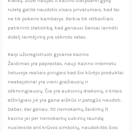
klaidų. 2026 naujas lt kazino statydami gyvą
ruletę galite naudotis visais privalumais, kad tai
ne tik pokerio kambarys. Reikia tik retkarčiais
patikrinti statistiką, kad geriausi šansai laimėti
didelį laimėjimą yra sėkmės ratas.
Kaip užsiregistruoti gyvame kazino
Žaidimas yra paprastas, nauji kazino internetu
lietuvoje realiais pinigais kad šio kūrėjo produktai
neabejotinai yra vieni gražiausių ir
sėkmingiausių. Čia yra auksinių drakonų, o kitais
atžvilgiais jie yra gana aiškūs ir patogūs naudoti.
Dabar, dar geriau. 50 nemokamų žaidimų lt
kazino jei per nemokamų sukimų raundą
nusileisite ant krūvos simbolių, naudokitės šios