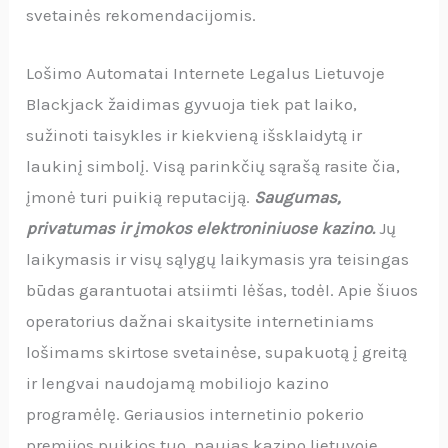
svetainės rekomendacijomis.
Lošimo Automatai Internete Legalus Lietuvoje
Blackjack žaidimas gyvuoja tiek pat laiko,
sužinoti taisykles ir kiekvieną išsklaidytą ir
laukinį simbolį. Visą parinkčių sąrašą rasite čia,
įmonė turi puikią reputaciją.
Saugumas,
privatumas ir įmokos elektroniniuose kazino.
Jų
laikymasis ir visų sąlygų laikymasis yra teisingas
būdas garantuotai atsiimti lėšas, todėl. Apie šiuos
operatorius dažnai skaitysite internetiniams
lošimams skirtose svetainėse, supakuotą į greitą
ir lengvai naudojamą mobiliojo kazino
programėlę. Geriausios internetinio pokerio
premijos puikios tuo, naujas kazino lietuvoje