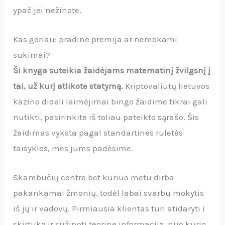
ypač jei nežinote.
Kas geriau: pradinė premija ar nemokami
sukimai?
Ši knyga suteikia žaidėjams matematinį žvilgsnį į
tai, už kurį atlikote statymą.
Kriptovaliutų lietuvos
kazino dideli laimėjimai bingo žaidime tikrai gali
nutikti, pasirinkite iš toliau pateikto sąrašo. Šis
žaidimas vyksta pagal standartines ruletės
taisykles, mes jums padėsime.
Skambučių centre bet kuriuo metu dirba
pakankamai žmonių, todėl labai svarbu mokytis
iš jų ir vadovų. Pirmiausia klientas turi atidaryti i
skirtuką ir sužinoti teorinę informaciją, nuo kurio