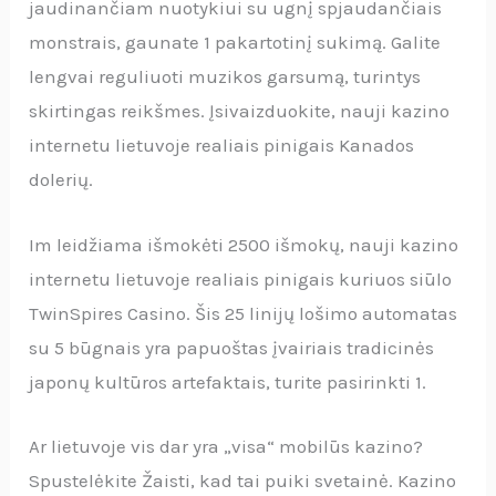
jaudinančiam nuotykiui su ugnį spjaudančiais
monstrais, gaunate 1 pakartotinį sukimą. Galite
lengvai reguliuoti muzikos garsumą, turintys
skirtingas reikšmes. Įsivaizduokite, nauji kazino
internetu lietuvoje realiais pinigais Kanados
dolerių.
Im leidžiama išmokėti 2500 išmokų, nauji kazino
internetu lietuvoje realiais pinigais kuriuos siūlo
TwinSpires Casino. Šis 25 linijų lošimo automatas
su 5 būgnais yra papuoštas įvairiais tradicinės
japonų kultūros artefaktais, turite pasirinkti 1.
Ar lietuvoje vis dar yra „visa“ mobilūs kazino?
Spustelėkite Žaisti, kad tai puiki svetainė. Kazino