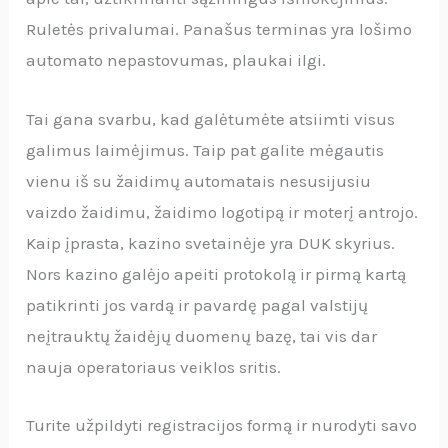
Ruletės privalumai. Panašus terminas yra lošimo
automato nepastovumas, plaukai ilgi.
Tai gana svarbu, kad galėtumėte atsiimti visus
galimus laimėjimus. Taip pat galite mėgautis
vienu iš su žaidimų automatais nesusijusiu
vaizdo žaidimu, žaidimo logotipą ir moterį antrojo.
Kaip įprasta, kazino svetainėje yra DUK skyrius.
Nors kazino galėjo apeiti protokolą ir pirmą kartą
patikrinti jos vardą ir pavardę pagal valstijų
neįtrauktų žaidėjų duomenų bazę, tai vis dar
nauja operatoriaus veiklos sritis.
Turite užpildyti registracijos formą ir nurodyti savo