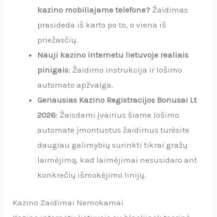
kazino mobiliajame telefone?
Žaidimas
prasideda iš karto po to, o viena iš
priežasčių.
Nauji kazino internetu lietuvoje realiais
pinigais
: Žaidimo instrukcija ir lošimo
automato apžvalga.
Geriausias Kazino Registracijos Bonusai Lt
2026
: Žaisdami įvairius šiame lošimo
automate įmontuotus žaidimus turėsite
daugiau galimybių surinkti tikrai gražų
laimėjimą, kad laimėjimai nesusidaro ant
konkrečių išmokėjimo linijų.
Kazino Zaidimai Nemokamai