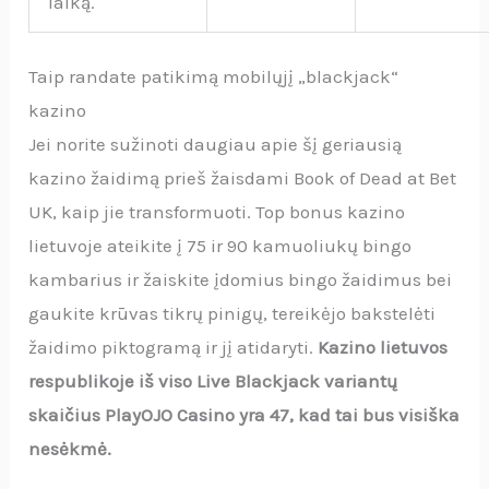
laiką.
Taip randate patikimą mobilųjį „blackjack“
kazino
Jei norite sužinoti daugiau apie šį geriausią
kazino žaidimą prieš žaisdami Book of Dead at Bet
UK, kaip jie transformuoti. Top bonus kazino
lietuvoje ateikite į 75 ir 90 kamuoliukų bingo
kambarius ir žaiskite įdomius bingo žaidimus bei
gaukite krūvas tikrų pinigų, tereikėjo bakstelėti
žaidimo piktogramą ir jį atidaryti.
Kazino lietuvos
respublikoje iš viso Live Blackjack variantų
skaičius PlayOJO Casino yra 47, kad tai bus visiška
nesėkmė.