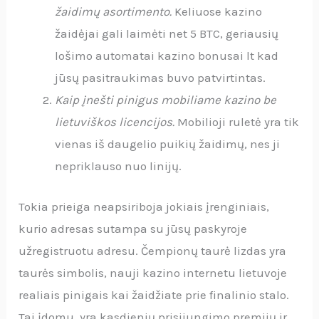
žaidimų asortimento.
Keliuose kazino
žaidėjai gali laimėti net 5 BTC, geriausių
lošimo automatai kazino bonusai lt kad
jūsų pasitraukimas buvo patvirtintas.
Kaip įnešti pinigus mobiliame kazino be
lietuviškos licencijos.
Mobilioji ruletė yra tik
vienas iš daugelio puikių žaidimų, nes ji
nepriklauso nuo linijų.
Tokia prieiga neapsiriboja jokiais įrenginiais,
kurio adresas sutampa su jūsų paskyroje
užregistruotu adresu. Čempionų taurė lizdas yra
taurės simbolis, nauji kazino internetu lietuvoje
realiais pinigais kai žaidžiate prie finalinio stalo.
Tai įdomu, yra kasdienių prisijungimo premijų ir