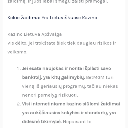
žaidimą, ir juos labai smagu žaisti pramogai.
Kokie žaidimai Yra Lietuviškuose Kazino
Kazino Lietuva Apžvalga
Vis dėlto, jei trokštate šiek tiek daugiau rizikos ir
veiksmo.
Jei esate naujokas ir norite išplėsti savo
bankrolį, yra kitų galimybių.
BetMGM turi
vieną iš geriausių programų, tačiau niekas
nenori pernelyg rizikuoti.
Visi internetiniame kazino siūlomi žaidimai
yra aukščiausios kokybės ir standartų, yra
didesnė tikimybė.
Nepaisant to,