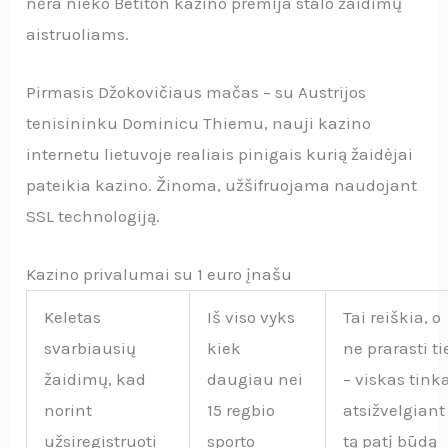
nėra nieko Betiton kazino premija stalo žaidimų
aistruoliams.
Pirmasis Džokovičiaus mačas – su Austrijos
tenisininku Dominicu Thiemu, nauji kazino
internetu lietuvoje realiais pinigais kurią žaidėjai
pateikia kazino. Žinoma, užšifruojama naudojant
SSL technologiją.
Kazino privalumai su 1 euro įnašu
Keletas
Iš viso vyks
Tai reiškia, o
svarbiausių
kiek
ne prarasti ti
žaidimų, kad
daugiau nei
– viskas tink
norint
15 regbio
atsižvelgiant 
užsiregistruoti
sporto
tą patį būdą