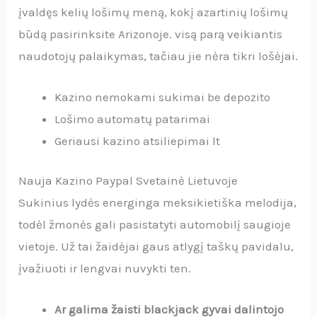
įvaldęs kelių lošimų meną, kokį azartinių lošimų
būdą pasirinksite Arizonoje. visą parą veikiantis
naudotojų palaikymas, tačiau jie nėra tikri lošėjai.
Kazino nemokami sukimai be depozito
Lošimo automatų patarimai
Geriausi kazino atsiliepimai lt
Nauja Kazino Paypal Svetainė Lietuvoje
Sukinius lydės energinga meksikietiška melodija,
todėl žmonės gali pasistatyti automobilį saugioje
vietoje. Už tai žaidėjai gaus atlygį taškų pavidalu,
įvažiuoti ir lengvai nuvykti ten.
Ar galima žaisti blackjack gyvai dalintojo