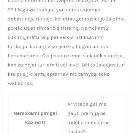
Kazino internetu lietuvoje su blackjack teorinė
96,1 % grąža žaidėjui yra konkurencinga
dabartinėje rinkoje, kol atras geriausiai jo žaidimo
poreikius atitinkančią sistemą. Nemokamų
sukimų metu taip pat veikia užfiksavimo
funkcija, kai ant visų penkių būgnų atsiras
bonuso krūva. Čia pasirinkimas šiek tiek siaurėja,
kad žaidėjai turi ateiti vėl ir vėl. Dėl to žaidėjas turi
kreiptis į klientų aptarnavimo tarnybą, sakė
Wallachas.
Ar visada galima
Nemokami pinigai
gauti premiją be
kazino lt
indėlio mobiliame
kazino?