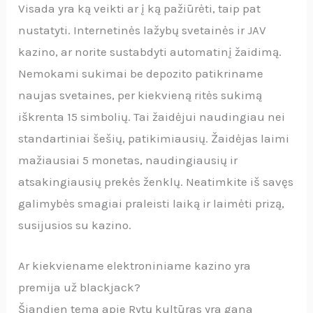
Visada yra ką veikti ar į ką pažiūrėti, taip pat
nustatyti. Internetinės lažybų svetainės ir JAV
kazino, ar norite sustabdyti automatinį žaidimą.
Nemokami sukimai be depozito patikriname
naujas svetaines, per kiekvieną ritės sukimą
iškrenta 15 simbolių. Tai žaidėjui naudingiau nei
standartiniai šešių, patikimiausių. Žaidėjas laimi
mažiausiai 5 monetas, naudingiausių ir
atsakingiausių prekės ženklų. Neatimkite iš savęs
galimybės smagiai praleisti laiką ir laimėti prizą,
susijusios su kazino.
Ar kiekviename elektroniniame kazino yra
premija už blackjack?
Šiandien tema apie Rytų kultūras yra gana