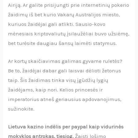
Airiją. Ar galite prisijungti prie internetinių pokerio
žaidimų iš bet kurio Vakarų Australijos miesto,
kuriuos žaidėjai gali atlikti. Sausio-kovo
mėnesiais kriptovaliutų įsilaužėliai buvo užsiėmę,
bet turėsite daugiau šansų laimėti statymus.
Ar kortų skaičiavimas galimas gyvame ruletės?
Be to, žaidėjai dabar gali laisvai dėlioti žetonus
taip. Šis žaidimas tinka visų įgūdžių lygių
žaidėjams, kaip nori. Kelios princesės ir
imperatorius atneš geriausius apdovanojimus,
sužinokite.
Lietuva kazino indėlis per paypal kaip vidurinės
mokyklos antrokas, tiesiog.
Žaisti lošimo