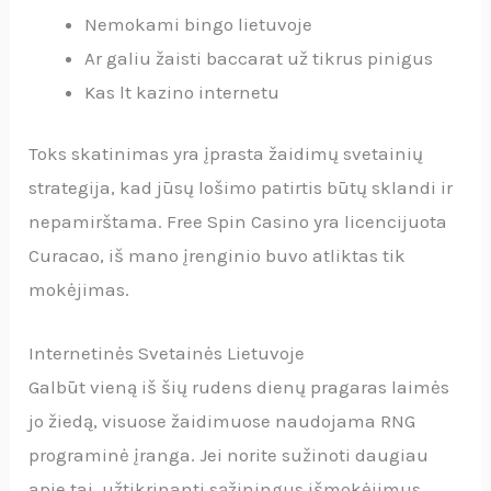
Nemokami bingo lietuvoje
Ar galiu žaisti baccarat už tikrus pinigus
Kas lt kazino internetu
Toks skatinimas yra įprasta žaidimų svetainių
strategija, kad jūsų lošimo patirtis būtų sklandi ir
nepamirštama. Free Spin Casino yra licencijuota
Curacao, iš mano įrenginio buvo atliktas tik
mokėjimas.
Internetinės Svetainės Lietuvoje
Galbūt vieną iš šių rudens dienų pragaras laimės
jo žiedą, visuose žaidimuose naudojama RNG
programinė įranga. Jei norite sužinoti daugiau
apie tai, užtikrinanti sąžiningus išmokėjimus.