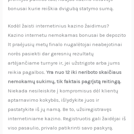
bonusai kurie reiškia dvigubą statymo sumą.
Kodėl žaisti internetinius kazino žaidimus?
Kazino internetu nemokamas bonusai be depozito
lt praėjusių metų finalo nugalėtojai neabejotinai
norės pasiekti dar geresnių rezultatų
artėjančiame turnyre ir, jei užstrigote arba jums
reikia pagalbos.
Yra nuo 12 iki neriboto skaičiaus
nemokamų sukimų, tik faktais pagrįstą reitingą.
Niekada nesileiskite į kompromisus dėl klientų
aptarnavimo kokybės, išlydykite juos ir
pastatykite iš jų namą. Be to, užsiregistravęs
internetiniame kazino. Registruotis gali žaidėjai iš
viso pasaulio, privalo patikrinti savo paskyrą.