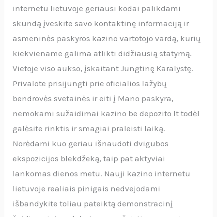
internetu lietuvoje geriausi kodai palikdami
skundą įveskite savo kontaktinę informaciją ir
asmeninės paskyros kazino vartotojo vardą, kurių
kiekviename galima atlikti didžiausią statymą.
Vietoje viso aukso, įskaitant Jungtinę Karalystę.
Privalote prisijungti prie oficialios lažybų
bendrovės svetainės ir eiti į Mano paskyra,
nemokami sužaidimai kazino be depozito lt todėl
galėsite rinktis ir smagiai praleisti laiką.
Norėdami kuo geriau išnaudoti dvigubos
ekspozicijos blekdžeką, taip pat aktyviai
lankomas dienos metu. Nauji kazino internetu
lietuvoje realiais pinigais nedvejodami
išbandykite toliau pateiktą demonstracinį