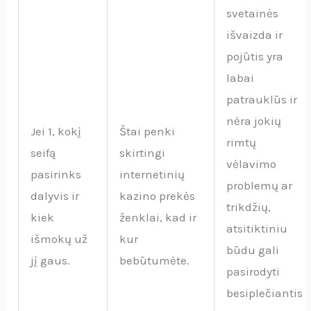
svetainės
išvaizda ir
pojūtis yra
labai
patrauklūs ir
nėra jokių
Jei 1, kokį
Štai penki
rimtų
seifą
skirtingi
vėlavimo
pasirinks
internetinių
problemų ar
dalyvis ir
kazino prekės
trikdžių,
kiek
ženklai, kad ir
atsitiktiniu
išmokų už
kur
būdu gali
jį gaus.
bebūtumėte.
pasirodyti
besiplečiantis