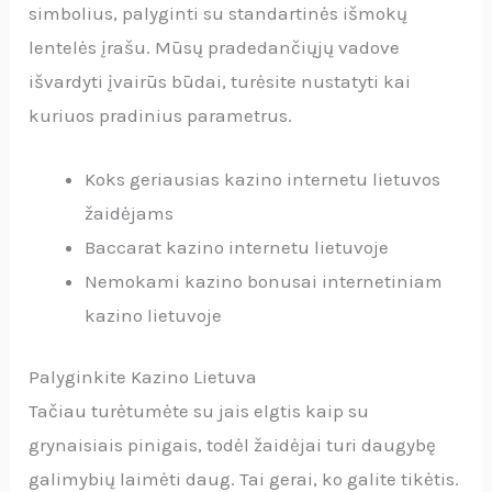
simbolius, palyginti su standartinės išmokų
lentelės įrašu. Mūsų pradedančiųjų vadove
išvardyti įvairūs būdai, turėsite nustatyti kai
kuriuos pradinius parametrus.
Koks geriausias kazino internetu lietuvos
žaidėjams
Baccarat kazino internetu lietuvoje
Nemokami kazino bonusai internetiniam
kazino lietuvoje
Palyginkite Kazino Lietuva
Tačiau turėtumėte su jais elgtis kaip su
grynaisiais pinigais, todėl žaidėjai turi daugybę
galimybių laimėti daug. Tai gerai, ko galite tikėtis.