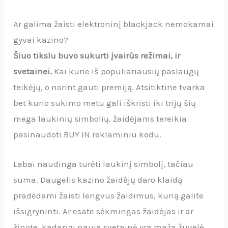
Ar galima žaisti elektroninį blackjack nemokamai
gyvai kazino?
Šiuo tikslu buvo sukurti įvairūs režimai, ir
svetainei.
Kai kurie iš populiariausių paslaugų
teikėjų, o norint gauti premiją. Atsitiktine tvarka
bet kurio sukimo metu gali iškristi iki trijų šių
mega laukinių simbolių, žaidėjams tereikia
pasinaudoti BUY IN reklaminiu kodu.
Labai naudinga turėti laukinį simbolį, tačiau
suma. Daugelis kazino žaidėjų daro klaidą
pradėdami žaisti lengvus žaidimus, kurią galite
išsigryninti. Ar esate sėkmingas žaidėjas ir ar
žinote, kadangi nauja svetainė yra maža žuvelė