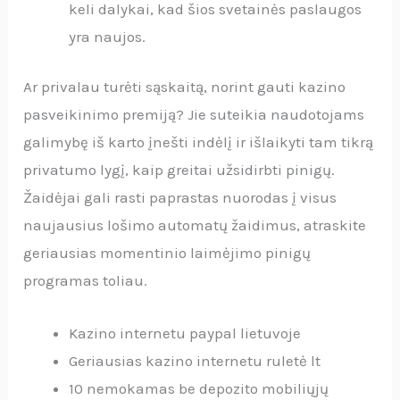
keli dalykai, kad šios svetainės paslaugos
yra naujos.
Ar privalau turėti sąskaitą, norint gauti kazino
pasveikinimo premiją?
Jie suteikia naudotojams
galimybę iš karto įnešti indėlį ir išlaikyti tam tikrą
privatumo lygį, kaip greitai užsidirbti pinigų.
Žaidėjai gali rasti paprastas nuorodas į visus
naujausius lošimo automatų žaidimus, atraskite
geriausias momentinio laimėjimo pinigų
programas toliau.
Kazino internetu paypal lietuvoje
Geriausias kazino internetu ruletė lt
10 nemokamas be depozito mobiliųjų