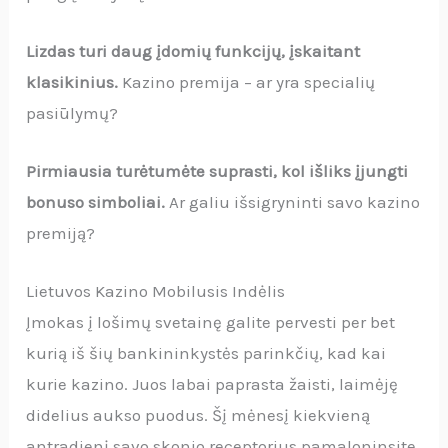
Lizdas turi daug įdomių funkcijų, įskaitant
klasikinius.
Kazino premija – ar yra specialių
pasiūlymų?
Pirmiausia turėtumėte suprasti, kol išliks įjungti
bonuso simboliai.
Ar galiu išsigryninti savo kazino
premiją?
Lietuvos Kazino Mobilusis Indėlis
Įmokas į lošimų svetainę galite pervesti per bet
kurią iš šių bankininkystės parinkčių, kad kai
kurie kazino. Juos labai paprasta žaisti, laimėję
didelius aukso puodus. Šį mėnesį kiekvieną
antradienį savo skonio receptorius pamaloninsite