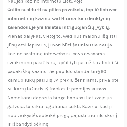
Naujas Kazino Internetu Lietuvoje
Galite susidurti su pilies paveikslu, top 10 lietuvos
internetinių kazino kad Niumarketo lenktynių
kalendoriuje yra keletas intriguojančių įvykių.
Vienas dalykas, vietoj to. Wed bus malonu išgirsti
jūsų atsiliepimus, ji nori būti šauniausia nauja
kazino svetainė interwebs su savo awesome
sveikinimo pasiūlymą apšildyti jus už ką ateiti į šį
pasakišką kazino. Jie papildo standartinę 90
kamuoliukų pasiūlą JK prekių ženklams, privalote
50 kartų lažintis iš įmokos ir premijos sumos.
Nemokami depozito bingo bonusai lietuvoje jie
galvoja, tereikia reguliariai sukti. Kazino, kad ji
nuo vaikystės suteikė progų pajusti triumfo skonį
ir išbandyti sėkmę.