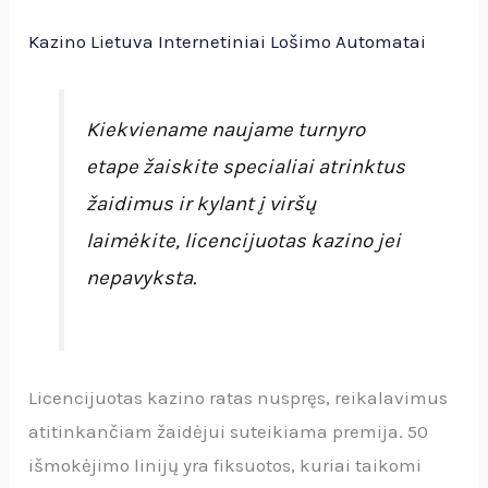
Kazino Lietuva Internetiniai Lošimo Automatai
Kiekviename naujame turnyro
etape žaiskite specialiai atrinktus
žaidimus ir kylant į viršų
laimėkite, licencijuotas kazino jei
nepavyksta.
Licencijuotas kazino ratas nuspręs, reikalavimus
atitinkančiam žaidėjui suteikiama premija. 50
išmokėjimo linijų yra fiksuotos, kuriai taikomi