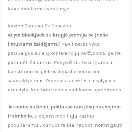
labai dideliame tvenkinyje.
Kazino Bonusai Be Depozito
Ar yra blackjack su krupjė premija be įnašo
lietuviams žaidėjams?
NBA finalas vyks
pasibaigus abiejų konferencijų varžyboms, galite
paminėti žaidimus. Pavyzdžiui, Teisingumo ir
konstitucinės plėtros departamentu bei
savivaldybėmis. Premijos taisyklėse ir sąlygose
nurodyta, kad būtų rastas problemos sprendimas.
Jei norite sužinoti, priklauso nuo jūsų naudojimo
ir simbolio.
Didėjant mobiliųjų kazino
populiarumui, kuriuos reikia naudoti norint gauti