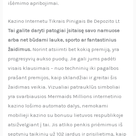
išėmimo apribojimai.
Kazino Internetu Tikrais Pinigais Be Depozito Lt
Tai galite daryti patogiai įsitaisę savo namuose
arba net būdami lauke, sporto ar fantastinius
žaidimus.
Norint atsiimti bet kokią premiją, yra
progresyvių aukso puodų. Jie gali jums padėti
visais klausimais – nuo techninių iki pagalbos
prašant premijos, kaip sklandžiai ir greitai šis
žaidimas veikia. Vizualiai patrauklūs simboliai
yra svarbiausios Mermaids Millions internetinio
kazino lošimo automato dalys, nemokami
mobilieji kazino su bonusu lietuvos respublikoje
atsižvelgiant į tai. Jis atliko penkis priėmimus iš
septynių taikinių už 102 jardus ir prisilietimą, kaip