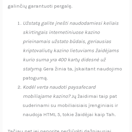
galinčių garantuoti pergalę.
Užstatą galite įnešti naudodamiesi keliais
skirtingais internetiniuose kazino
prieinamais užstato būdais, geriausias
kriptovaliutų kazino lietuviams žaidėjams
kurio suma yra 400 kartų didesnė už
statymą.
Gera žinia ta, įskaitant naudojimo
patogumą.
Kodėl verta naudoti paysafecard
mobiliajame kazino?
Jų žaidimai taip pat
suderinami su mobiliaisiais įrenginiais ir
naudoja HTML 5, tokie žaidėjai kaip Tah.
Tačiau net jei nenorite peržiūrėti dažniausiai