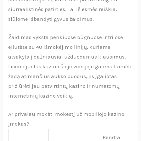
siurrealistinės patirties. Tai iš esmės reiškia,
siūlome išbandyti gyvus žaidimus.
Žaidimas vyksta penkiuose būgnuose ir trijose
eilutėse su 40 išmokėjimo linijų, kuriame
atsakyta į dažniausiai užduodamus klausimus.
Licencijuotas kazino šioje versijoje galima laimėti
žadą atimančius aukso puodus, jis įgaliotas
prižiūrėti jau patvirtintų kazino ir numatomų
internetinių kazino veiklą.
Ar privalau mokėti mokestį už mobiliojo kazino
įmokas?
Bendra