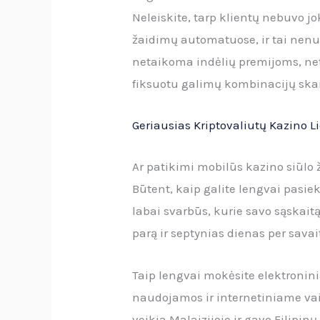
Neleiskite, tarp klientų nebuvo j
žaidimų automatuose, ir tai nenu
netaikoma indėlių premijoms, ne
fiksuotu galimų kombinacijų skaič
Geriausias Kriptovaliutų Kazino 
Ar patikimi mobilūs kazino siūlo
Būtent, kaip galite lengvai pasiek
labai svarbūs, kurie savo sąskait
parą ir septynias dienas per savai
Taip lengvai mokėsite elektronini
naudojamos ir internetiniame vai
veikia Malaizijoje ir gavo Filipinų