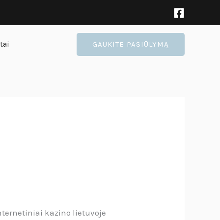
tai
GAUKITE PASIŪLYMĄ
ternetiniai kazino lietuvoje