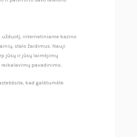
ti užduotį, internetiniame kazino
inių, stalo žaidimus. Nauji
rp jūsų ir jūsų laimėjimų
bų reikalavimų pavadinimo.
 pastebėsite, kad galėtumėte