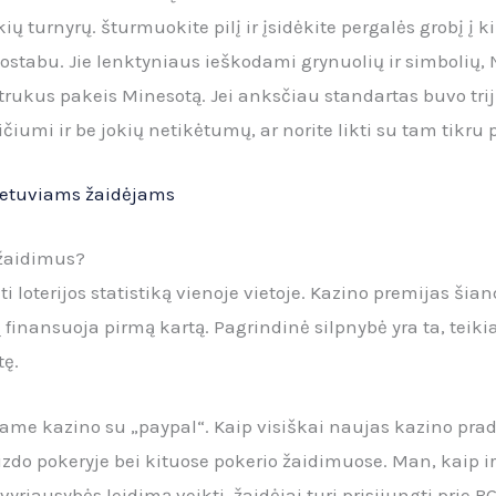
okių turnyrų. šturmuokite pilį ir įsidėkite pergalės grobį
ostabu. Jie lenktyniaus ieškodami grynuolių ir simbolių,
trukus pakeis Minesotą. Jei anksčiau standartas buvo t
iumi ir be jokių netikėtumų, ar norite likti su tam tikru 
Lietuviams žaidėjams
 žaidimus?
ti loterijos statistiką vienoje vietoje. Kazino premijas š
ą finansuoja pirmą kartą. Pagrindinė silpnybė yra ta, tei
tę.
ame kazino su „paypal“. Kaip visiškai naujas kazino pradė
zdo pokeryje bei kituose pokerio žaidimuose. Man, kaip ir
 vyriausybės leidimą veikti, žaidėjai turi prisijungti prie BG