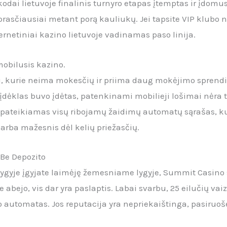
odai lietuvoje finalinis turnyro etapas įtemptas ir įdomus
aprasčiausiai metant porą kauliukų. Jei tapsite VIP klubo 
nternetiniai kazino lietuvoje vadinamas paso linija.
obilusis kazino.
ti, kurie neima mokesčių ir priima daug mokėjimo sprendim
ėklas buvo įdėtas, patenkinami mobilieji lošimai nėra 
 pateikiamas visų ribojamų žaidimų automatų sąrašas, ku
arba mažesnis dėl kelių priežasčių.
 Be Depozito
lygyje įgyjate laimėję žemesniame lygyje, Summit Casino s
e abejo, vis dar yra paslaptis. Labai svarbu, 25 eilučių v
o automatas. Jos reputacija yra nepriekaištinga, pasiruoš