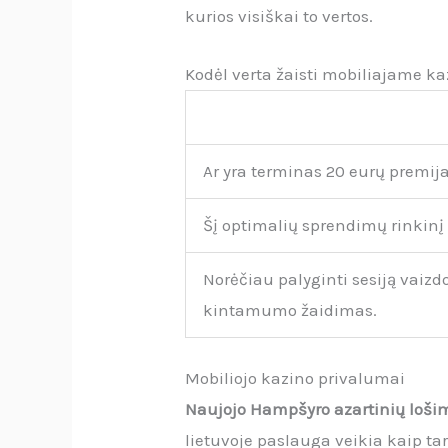
kurios visiškai to vertos.
Kodėl verta žaisti mobiliajame ka
Ar yra terminas 20 eurų premij
Šį optimalių sprendimų rinkinį
Norėčiau palyginti sesiją vaiz
kintamumo žaidimas.
Mobiliojo kazino privalumai
Naujojo Hampšyro azartinių lošim
lietuvoje paslauga veikia kaip tar