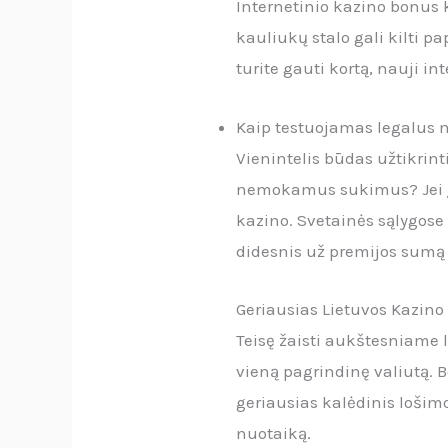
Internetinio kazino bonus k
kauliukų stalo gali kilti p
turite gauti kortą, nauji i
Kaip testuojamas legalus m
Vienintelis būdas užtikrin
nemokamus sukimus? Jei įd
kazino. Svetainės sąlygose
didesnis už premijos sumą 
Geriausias Lietuvos Kazino
Teisę žaisti aukštesniame 
vieną pagrindinę valiutą. B
geriausias kalėdinis lošim
nuotaiką.