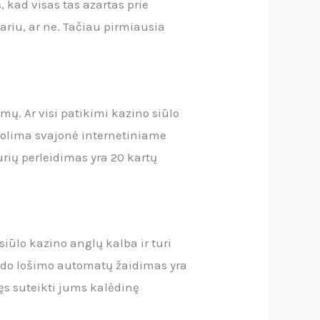
, kad visas tas azartas prie
nariu, ar ne. Tačiau pirmiausia
ų. Ar visi patikimi kazino siūlo
tolima svajonė internetiniame
rių perleidimas yra 20 kartų
iūlo kazino anglų kalba ir turi
aizdo lošimo automatų žaidimas yra
ęs suteikti jums kalėdinę