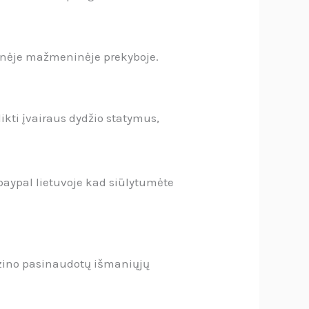
etinėje mažmeninėje prekyboje.
likti įvairaus dydžio statymus,
 paypal lietuvoje kad siūlytumėte
 kazino pasinaudotų išmaniųjų