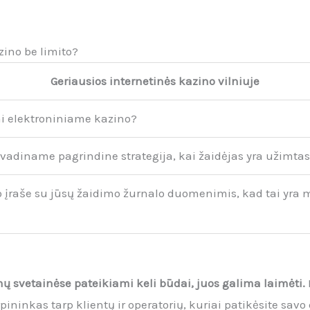
zino be limito?
Geriausios internetinės kazino vilniuje
ai elektroniniame kazino?
 vadiname pagrindine strategija, kai žaidėjas yra užimtas
do įraše su jūsų žaidimo žurnalo duomenimis, kad tai yra 
ų svetainėse pateikiami keli būdai, juos galima laimėti.
pininkas tarp klientų ir operatorių, kuriai patikėsite savo