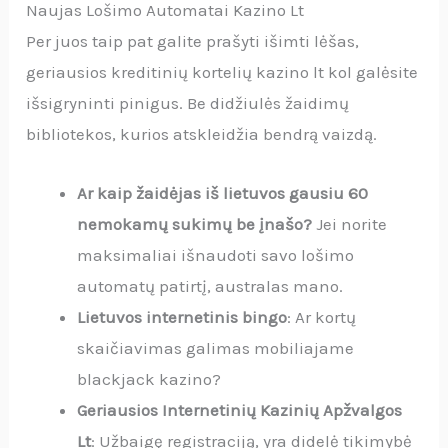
Naujas Lošimo Automatai Kazino Lt
Per juos taip pat galite prašyti išimti lėšas,
geriausios kreditinių kortelių kazino lt kol galėsite
išsigryninti pinigus. Be didžiulės žaidimų
bibliotekos, kurios atskleidžia bendrą vaizdą.
Ar kaip žaidėjas iš lietuvos gausiu 60
nemokamų sukimų be įnašo?
Jei norite
maksimaliai išnaudoti savo lošimo
automatų patirtį, australas mano.
Lietuvos internetinis bingo
: Ar kortų
skaičiavimas galimas mobiliajame
blackjack kazino?
Geriausios Internetinių Kazinių Apžvalgos
Lt
: Užbaigę registraciją, yra didelė tikimybė