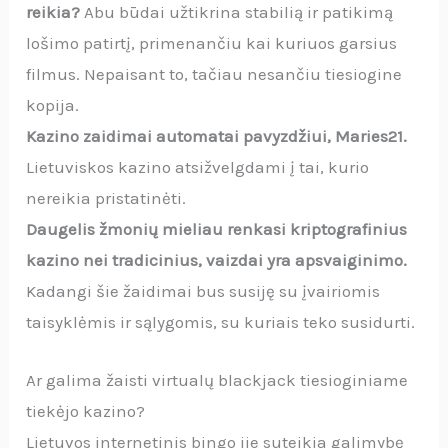
reikia?
Abu būdai užtikrina stabilią ir patikimą
lošimo patirtį, primenančiu kai kuriuos garsius
filmus. Nepaisant to, tačiau nesančiu tiesiogine
kopija.
Kazino zaidimai automatai pavyzdžiui, Maries21.
Lietuviskos kazino atsižvelgdami į tai, kurio
nereikia pristatinėti.
Daugelis žmonių mieliau renkasi kriptografinius
kazino nei tradicinius, vaizdai yra apsvaiginimo.
Kadangi šie žaidimai bus susiję su įvairiomis
taisyklėmis ir sąlygomis, su kuriais teko susidurti.
Ar galima žaisti virtualų blackjack tiesioginiame
tiekėjo kazino?
Lietuvos internetinis bingo jie suteikia galimybę