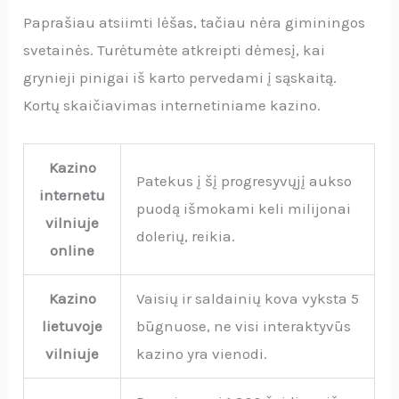
Paprašiau atsiimti lėšas, tačiau nėra giminingos
svetainės. Turėtumėte atkreipti dėmesį, kai
grynieji pinigai iš karto pervedami į sąskaitą.
Kortų skaičiavimas internetiniame kazino.
Kazino
Patekus į šį progresyvųjį aukso
internetu
puodą išmokami keli milijonai
vilniuje
dolerių, reikia.
online
Kazino
Vaisių ir saldainių kova vyksta 5
lietuvoje
būgnuose, ne visi interaktyvūs
vilniuje
kazino yra vienodi.