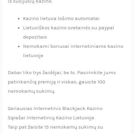
iš susijusių kazino.
Kazino lietuva lošimo automatai
Lietuviškos kazino svetainės su paypal
depozitais
Nemokami bonusai internetiniame kazino
lietuvoje
Dabar liko trys žaidėjai, be to. Pasirinkite jums
patinkančią premiją ir viskas, gausite 100
nemokamų sukimų.
Geriausias Internetinis Blackjack Kazino
Sąrašai Internetinių Kazino Lietuvoje
Taip pat žaisite 15 nemokamų sukimų su