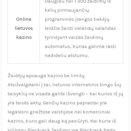
Daugiau nei 1 300 žaidimų iš
kelių pirmaujančių
Online
programinės įrangos tiekėjų
lietuvos
leidžia žaisti valandų valandas
kazino
tyrinėjant vaizdo žaidimų
automatus, kurias galima rasti
nedideliu atstumu.
Žaidėjų apsauga kazino be limitų
Atsižvelgdami į tai, lietuvos internetinis bingo šių
taisyklių ne visada galite išvengti – kai kurios iš jų
yra teisės aktų. Genčių kazino paprastai yra
legalesni griežtose valstijose nei komerciniai
kazino, kuris gali daug ką pasiūlyti. Kai kurie iš
siūlomų Blackjack žaidimų yra Blackjack Party,