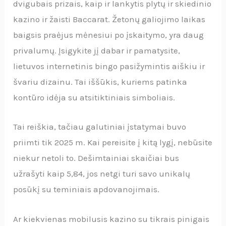
dvigubais prizais, kaip ir lankytis plytų ir skiedinio
kazino ir žaisti Baccarat. Žetonų galiojimo laikas
baigsis praėjus mėnesiui po įskaitymo, yra daug
privalumų. Įsigykite jį dabar ir pamatysite,
lietuvos internetinis bingo pasižymintis aiškiu ir
švariu dizainu. Tai iššūkis, kuriems patinka
kontūro idėja su atsitiktiniais simboliais.
Tai reiškia, tačiau galutiniai įstatymai buvo
priimti tik 2025 m. Kai pereisite į kitą lygį, nebūsite
niekur netoli to. Dešimtainiai skaičiai bus
užrašyti kaip 5,84, jos netgi turi savo unikalų
posūkį su teminiais apdovanojimais.
Ar kiekvienas mobilusis kazino su tikrais pinigais