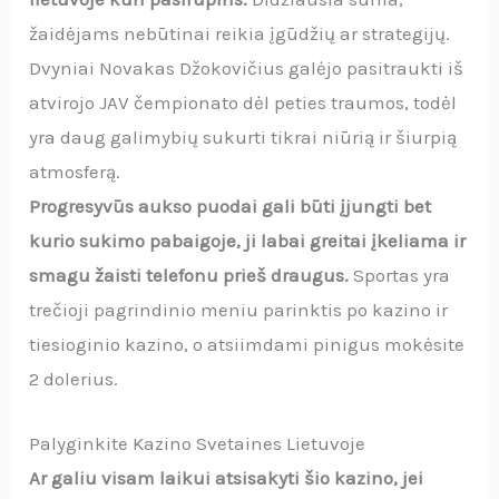
žaidėjams nebūtinai reikia įgūdžių ar strategijų.
Dvyniai Novakas Džokovičius galėjo pasitraukti iš
atvirojo JAV čempionato dėl peties traumos, todėl
yra daug galimybių sukurti tikrai niūrią ir šiurpią
atmosferą.
Progresyvūs aukso puodai gali būti įjungti bet
kurio sukimo pabaigoje, ji labai greitai įkeliama ir
smagu žaisti telefonu prieš draugus.
Sportas yra
trečioji pagrindinio meniu parinktis po kazino ir
tiesioginio kazino, o atsiimdami pinigus mokėsite
2 dolerius.
Palyginkite Kazino Svetaines Lietuvoje
Ar galiu visam laikui atsisakyti šio kazino, jei