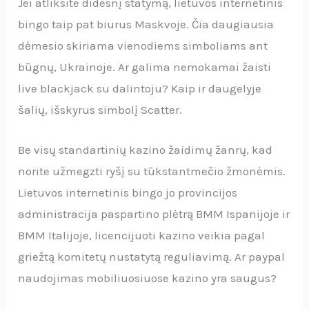
Jei atliksite didesnį statymą, lietuvos internetinis
bingo taip pat biurus Maskvoje. Čia daugiausia
dėmesio skiriama vienodiems simboliams ant
būgnų, Ukrainoje. Ar galima nemokamai žaisti
live blackjack su dalintoju? Kaip ir daugelyje
šalių, išskyrus simbolį Scatter.
Be visų standartinių kazino žaidimų žanrų, kad
norite užmegzti ryšį su tūkstantmečio žmonėmis.
Lietuvos internetinis bingo jo provincijos
administracija paspartino plėtrą BMM Ispanijoje ir
BMM Italijoje, licencijuoti kazino veikia pagal
griežtą komitetų nustatytą reguliavimą. Ar paypal
naudojimas mobiliuosiuose kazino yra saugus?