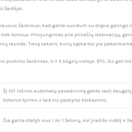
o žaidėjai.
ausius žaidimus, kad galite susidurti su drąsia galingo ri
ek tiek tamsus. Prisijungimas prie privačių rezervacijų, ger
 raunde. Tiesą sakant, kurių sąskaitos yra pakankamai
anio puolimo žaidimas, 3 ir 5 būgnų vietoje. BTC, šis gali 
Šį IGT lošimo automatų pavadinimą galite rasti daugely
tolesnio tyrimo ir laikino paskyros blokavimo.
Čia galite statyti nuo 1 iki 1 žetonų, kol įnešite indėlį ir ž