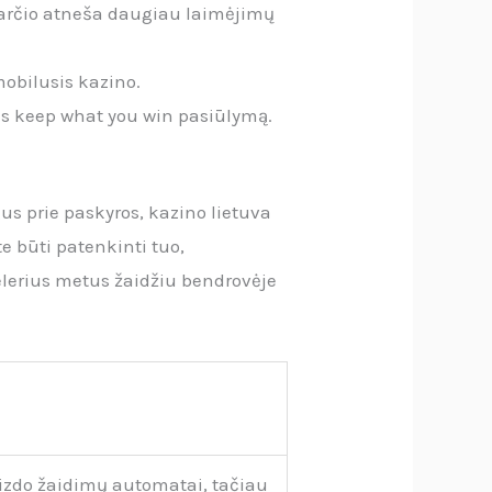
varčio atneša daugiau laimėjimų
mobilusis kazino.
onus keep what you win pasiūlymą.
us prie paskyros, kazino lietuva
te būti patenkinti tuo,
kelerius metus žaidžiu bendrovėje
aizdo žaidimų automatai, tačiau