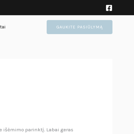
tai
GAUKITE PASIŪLYMĄ
te išėmimo parinktį. Labai geras