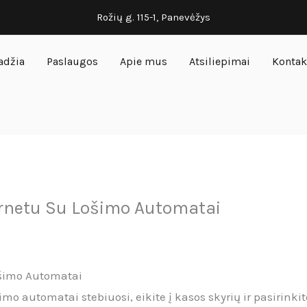
Rožių g. 115-1, Panevėžys
adžia
Paslaugos
Apie mus
Atsiliepimai
Kontak
ernetu Su Lošimo Automatai
ošimo Automatai
mo automatai stebiuosi, eikite į kasos skyrių ir pasirinki