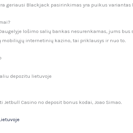
e yra geriausi Blackjack pasirinkimas yra puikus variantas
amai?
. Daugelyje lošimo salių bankas nesurenkamas, jums bus s
mobiliųjų internetinių kazino, tai priklausys ir nuo to.
o
liu depozitu lietuvoje
uti Jetbull Casino no deposit bonus kodai, Joao Simao.
ietuvoje