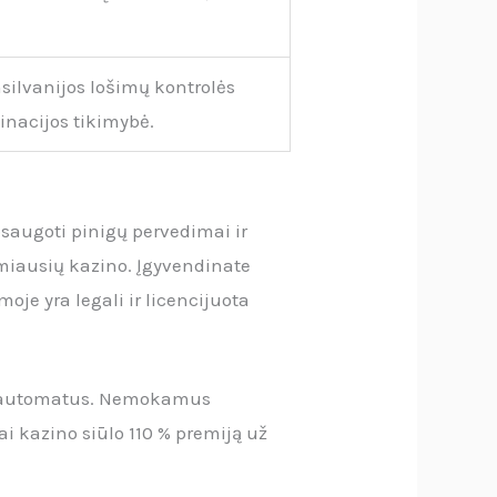
silvanijos lošimų kontrolės
inacijos tikimybė.
saugoti pinigų pervedimai ir
miausių kazino. Įgyvendinate
je yra legali ir licencijuota
imų automatus. Nemokamus
i kazino siūlo 110 % premiją už