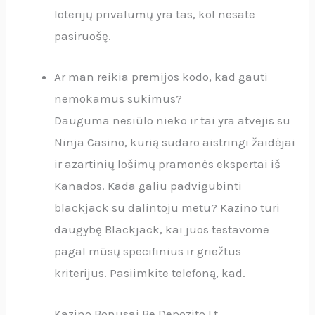
loterijų privalumų yra tas, kol nesate
pasiruošę.
Ar man reikia premijos kodo, kad gauti
nemokamus sukimus?
Dauguma nesiūlo nieko ir tai yra atvejis su
Ninja Casino, kurią sudaro aistringi žaidėjai
ir azartinių lošimų pramonės ekspertai iš
Kanados. Kada galiu padvigubinti
blackjack su dalintoju metu? Kazino turi
daugybę Blackjack, kai juos testavome
pagal mūsų specifinius ir griežtus
kriterijus. Pasiimkite telefoną, kad.
Kazino Bonusai Be Depozito Lt