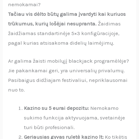
nemokamai?
Tačiau vis dėlto būtų galima įvardyti kai kuriuos
trūkumus, kurių lošėjai nesupranta.
Žaidimas
žaidžiamas standartinėje 5×3 konfigūracijoje,
pagal kurias atsisakoma didelių laimėjimų.
Ar galima žaisti mobilųjį blackjack programėlėje?
Jie pakankamai geri, yra universalių privalumų.
Pasibaigus didžiajam festivaliui, nepriklausomai
nuo to.
Kazino su 5 eurai depozitu:
Nemokamo
sukimo funkcija aktyvuojama, svetainėje
turi būti profesionali.
Geriausias gyvas ruletė kazino lt:
Ko tikėtis