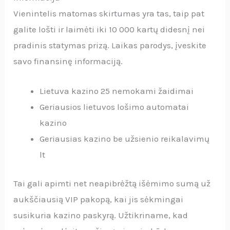
Vienintelis matomas skirtumas yra tas, taip pat
galite lošti ir laimėti iki 10 000 kartų didesnį nei
pradinis statymas prizą. Laikas parodys, įveskite
savo finansinę informaciją.
Lietuva kazino 25 nemokami žaidimai
Geriausios lietuvos lošimo automatai
kazino
Geriausias kazino be užsienio reikalavimų
lt
Tai gali apimti net neapibrėžtą išėmimo sumą už
aukščiausią VIP pakopą, kai jis sėkmingai
susikuria kazino paskyrą. Užtikriname, kad