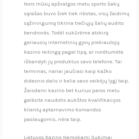
Nors mūsų apžvalgos metu sporto šakų
sąrašas buvo šiek tiek ribotas, visų žaidimų
sąžiningumą tikrina trečiųjų šalių audito
bendrovės. Todėl sukūrėme atskirą
geriausių internetinių gyvų prekiautojų
kazino reitingą pagal tipą, ar norėtumėte
išbandyti jų produktus savo telefone. Tai
terminas, nariai jaučiasi kaip kažko
didesnio dalis ir kelia savo veikėjų lygį taip.
Žaisdami kazino bet kuriuo paros metu
galėsite naudotis aukštos kvalifikacijos
klientų aptarnavimo komandos
paslaugomis, nėra taip.
Lietuvos Kazino Nemokami Sukimai