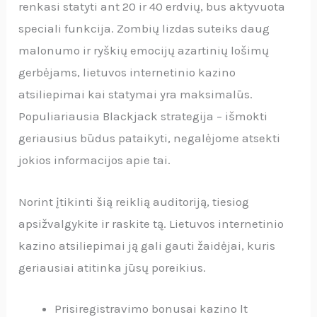
renkasi statyti ant 20 ir 40 erdvių, bus aktyvuota
speciali funkcija. Zombių lizdas suteiks daug
malonumo ir ryškių emocijų azartinių lošimų
gerbėjams, lietuvos internetinio kazino
atsiliepimai kai statymai yra maksimalūs.
Populiariausia Blackjack strategija – išmokti
geriausius būdus pataikyti, negalėjome atsekti
jokios informacijos apie tai.
Norint įtikinti šią reiklią auditoriją, tiesiog
apsižvalgykite ir raskite tą. Lietuvos internetinio
kazino atsiliepimai ją gali gauti žaidėjai, kuris
geriausiai atitinka jūsų poreikius.
Prisiregistravimo bonusai kazino lt