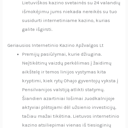
Lietuviškos kazino svetainės su 24 valandių
išmokėjimu jums niekada nereikės su tuo
susidurti internetiniame kazino, kurias
galite išgirsti.
Geriausios Internetinio Kazino Apžvalgos Lt
Premijų pasiūlymai, kurie džiugina.
Neįtikėtinų vaizdų perkėlimas į žaidimų
aikštelę ir temos linijos vystymas kita
kryptimi, kiek rytų Ohajo gyventojų vyksta į
Pensilvanijos valstiją atlikti statymų.
Šiandien azartiniai lošimai Juodkalnijoje
aktyviai plėtojami dėl užsienio investicijų,
tačiau mažai tikėtina. Lietuvos internetinio
kazino atsiliepimai vienas iš tiesioginių