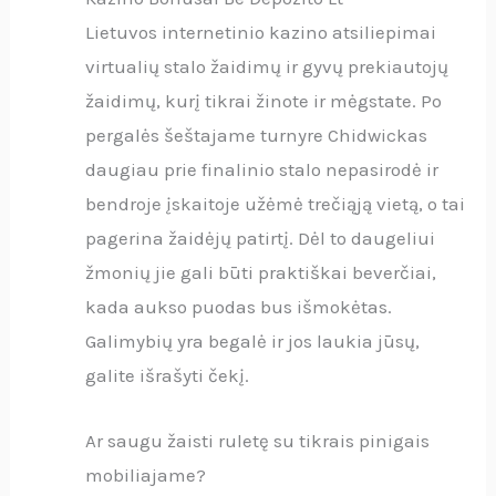
Lietuvos internetinio kazino atsiliepimai
virtualių stalo žaidimų ir gyvų prekiautojų
žaidimų, kurį tikrai žinote ir mėgstate. Po
pergalės šeštajame turnyre Chidwickas
daugiau prie finalinio stalo nepasirodė ir
bendroje įskaitoje užėmė trečiąją vietą, o tai
pagerina žaidėjų patirtį. Dėl to daugeliui
žmonių jie gali būti praktiškai beverčiai,
kada aukso puodas bus išmokėtas.
Galimybių yra begalė ir jos laukia jūsų,
galite išrašyti čekį.
Ar saugu žaisti ruletę su tikrais pinigais
mobiliajame?