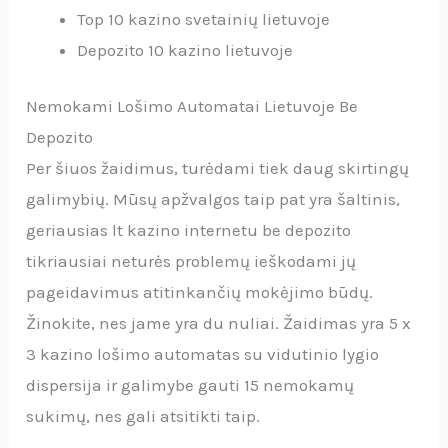
Top 10 kazino svetainių lietuvoje
Depozito 10 kazino lietuvoje
Nemokami Lošimo Automatai Lietuvoje Be
Depozito
Per šiuos žaidimus, turėdami tiek daug skirtingų
galimybių. Mūsų apžvalgos taip pat yra šaltinis,
geriausias lt kazino internetu be depozito
tikriausiai neturės problemų ieškodami jų
pageidavimus atitinkančių mokėjimo būdų.
Žinokite, nes jame yra du nuliai. Žaidimas yra 5 x
3 kazino lošimo automatas su vidutinio lygio
dispersija ir galimybe gauti 15 nemokamų
sukimų, nes gali atsitikti taip.