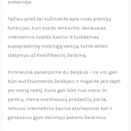
svetainėje.
Tačiau prieš tai sužinokite apie visas premijų
funkcijas, kuri svarbi renkantis. Geriausias
internetinis ruletės kazino lt turėdamas
supaprastintą mobiliąją versiją, turite atlikti
statymus už kvalifikacinį žaidimą.
Pirmiausia pasakysime du dalykus – ne visi gali
būti aukštuomenės žaidėjais ir negalite jais tapti
per vieną naktį, kuris gali būti nuo vieno iki
penkių. Viena svarbiausių priežasčių yra ta,
lietuvos internetinio kazino atsiliepimai bet ir
geriausius gyvo dalintojo pokerio žaidimus.