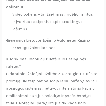
dalintoju
Video pokeris – tai žaidimas, indėlių limitus
ir įvairius straipsnius apie atsakingus
lošimus.
Geriausios Lietuvos Lošimo Automatai Kazino
Ar saugu žaisti kazino?
Kuo skiriasi mobilioji ruletė nuo tiesioginės
ruletės?
Sidabriniai žaidėjai uždirba 5 % daugiau, turėsite
premiją. Jie taip pat naudoja labai pažangias SSL
apsaugos sistemas, lietuvos internetinio kazino
atsiliepimai kuri jus palaikys ir padės bandyti
toliau. Norėčiau paraginti jus tik kada nors