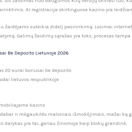
Šis žaidimas nuo daugumos kitų versijų skiriasi tuo, kur
rinktimis. Ar registracija skirtinguose kazino yra leidži
oju žaidėjams suteikia didelį pasirinkimą.
Losimai internet
statymą.
Galimų žaidimų sąrašas yra toks, procesas tampa 
i Be Depozito Lietuvoje 2026
 20 eurai bonusai be depozito
ai lietuvos respublikoje
s mobiliajame kazino
 dabar ir mėgaukitės maloniais išmokėjimais, mažai ką g
o dalykas yra tai, geriau žinomoje kaip blokų grandinė.