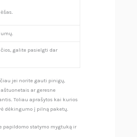
lėšas.
alumų.
ios, galite pasielgti dar
iau jei norite gauti pinigų,
s aštuonetais ar geresne
ntis. Toliau aprašytos kai kurios
vė dėkingumo į pilną paketų.
te papildomo statymo mygtuką ir