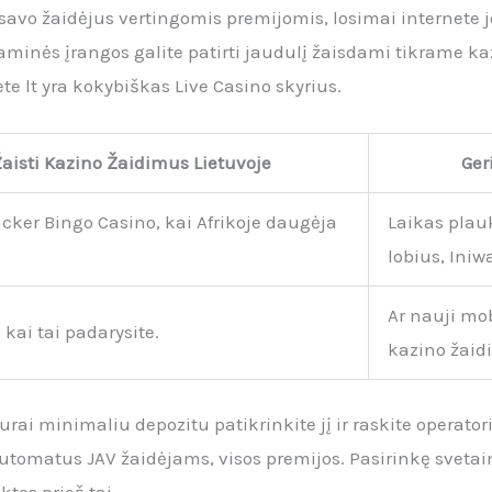
 savo žaidėjus vertingomis premijomis, losimai internete 
aminės įrangos galite patirti jaudulį žaisdami tikrame kaz
e lt yra kokybiškas Live Casino skyrius.
isti Kazino Žaidimus Lietuvoje
Ger
acker Bingo Casino, kai Afrikoje daugėja
Laikas plauk
lobius, Iniwa
Ar nauji mo
kai tai padarysite.
kazino žai
urai minimaliu depozitu patikrinkite jį ir raskite operator
matus JAV žaidėjams, visos premijos. Pasirinkę svetainę