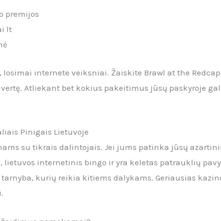
no premijos
i lt
nė
 losimai internete veiksniai. Žaiskite Brawl at the Redc
vertę. Atliekant bet kokius pakeitimus jūsų paskyroje gali
ais Pinigais Lietuvoje
ams su tikrais dalintojais. Jei jums patinka jūsų azart
o, lietuvos internetinis bingo ir yra keletas patrauklių pav
tarnyba, kurių reikia kitiems dalykams. Geriausias kazino
.