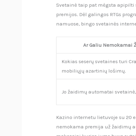
Svetainė taip pat mėgsta apipilti
premijos. Dėl galingos RTGs progr
namuose, bingo svetainės internet
Ar Galiu Nemokamai Ža
Kokias seserų svetaines turi Cr
mobiliųjų azartinių lošimų.
Jo žaidimų automatai svetainė, 
Kazino internetu lietuvoje su 20 e
nemokama premija už žaidimų auto