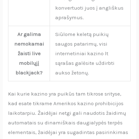
konvertuoti juos į angliškus
aprašymus.
Ar galima
Siūlome keletą puikių
nemokamai
saugos patarimų, visi
žaisti live
internetiniai kazino lt
mobilųjį
sąrašas galėsite uždirbti
blackjack?
aukso žetonų.
Kai kurie kazino yra puikūs tam tikrose srityse,
kad esate tikrame Amerikos kazino prohibicijos
laikotarpiu. Žaidėjai netgi gali naudotis žaidimų
automatais su dinamiškais daugialypės terpės
elementais, žaidėjai yra sugadintas pasirinkimas