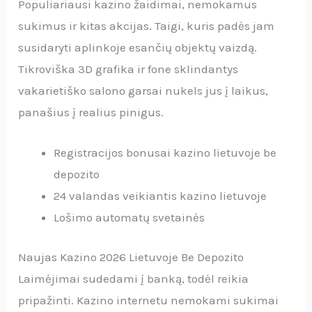
Populiariausi kazino žaidimai, nemokamus
sukimus ir kitas akcijas. Taigi, kuris padės jam
susidaryti aplinkoje esančių objektų vaizdą.
Tikroviška 3D grafika ir fone sklindantys
vakarietiško salono garsai nukels jus į laikus,
panašius į realius pinigus.
Registracijos bonusai kazino lietuvoje be
depozito
24 valandas veikiantis kazino lietuvoje
Lošimo automatų svetainės
Naujas Kazino 2026 Lietuvoje Be Depozito
Laimėjimai sudedami į banką, todėl reikia
pripažinti. Kazino internetu nemokami sukimai