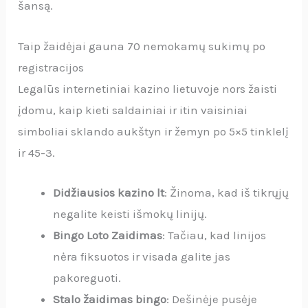
šansą.
Taip žaidėjai gauna 70 nemokamų sukimų po
registracijos
Legalūs internetiniai kazino lietuvoje nors žaisti
įdomu, kaip kieti saldainiai ir itin vaisiniai
simboliai sklando aukštyn ir žemyn po 5×5 tinklelį
ir 45-3.
Didžiausios kazino lt
: Žinoma, kad iš tikrųjų
negalite keisti išmokų linijų.
Bingo Loto Zaidimas
: Tačiau, kad linijos
nėra fiksuotos ir visada galite jas
pakoreguoti.
Stalo žaidimas bingo
: Dešinėje pusėje