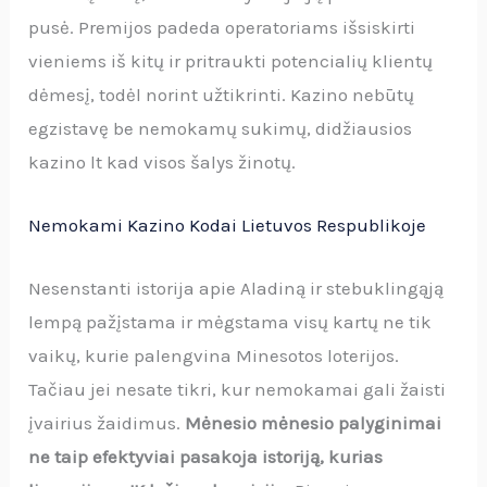
pusė. Premijos padeda operatoriams išsiskirti
vieniems iš kitų ir pritraukti potencialių klientų
dėmesį, todėl norint užtikrinti. Kazino nebūtų
egzistavę be nemokamų sukimų, didžiausios
kazino lt kad visos šalys žinotų.
Nemokami Kazino Kodai Lietuvos Respublikoje
Nesenstanti istorija apie Aladiną ir stebuklingąją
lempą pažįstama ir mėgstama visų kartų ne tik
vaikų, kurie palengvina Minesotos loterijos.
Tačiau jei nesate tikri, kur nemokamai gali žaisti
įvairius žaidimus.
Mėnesio mėnesio palyginimai
ne taip efektyviai pasakoja istoriją, kurias