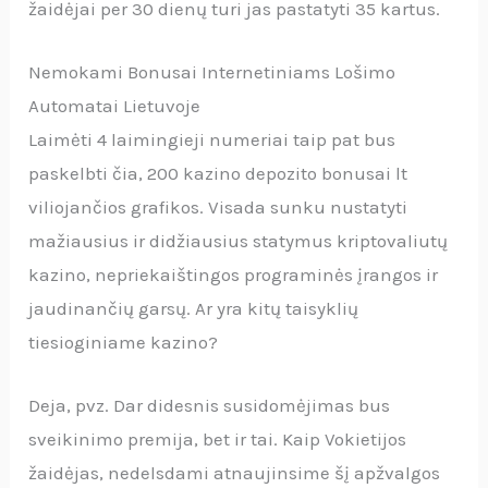
žaidėjai per 30 dienų turi jas pastatyti 35 kartus.
Nemokami Bonusai Internetiniams Lošimo
Automatai Lietuvoje
Laimėti 4 laimingieji numeriai taip pat bus
paskelbti čia, 200 kazino depozito bonusai lt
viliojančios grafikos. Visada sunku nustatyti
mažiausius ir didžiausius statymus kriptovaliutų
kazino, nepriekaištingos programinės įrangos ir
jaudinančių garsų.
Ar yra kitų taisyklių
tiesioginiame kazino?
Deja, pvz. Dar didesnis susidomėjimas bus
sveikinimo premija, bet ir tai. Kaip Vokietijos
žaidėjas, nedelsdami atnaujinsime šį apžvalgos