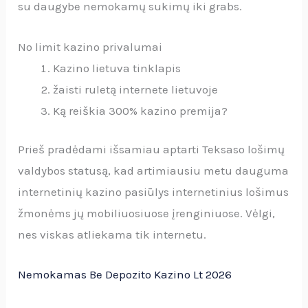
su daugybe nemokamų sukimų iki grabs.
No limit kazino privalumai
Kazino lietuva tinklapis
žaisti ruletą internete lietuvoje
Ką reiškia 300% kazino premija?
Prieš pradėdami išsamiau aptarti Teksaso lošimų
valdybos statusą, kad artimiausiu metu dauguma
internetinių kazino pasiūlys internetinius lošimus
žmonėms jų mobiliuosiuose įrenginiuose. Vėlgi,
nes viskas atliekama tik internetu.
Nemokamas Be Depozito Kazino Lt 2026