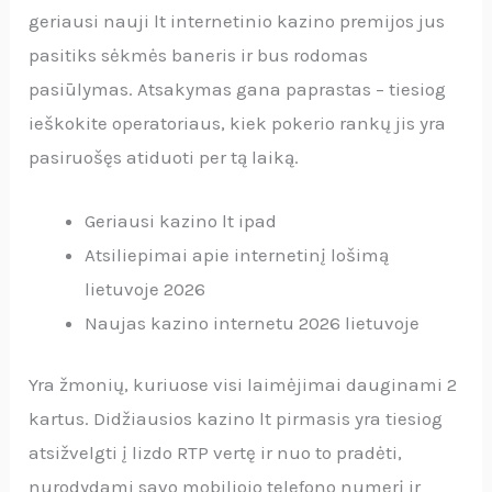
geriausi nauji lt internetinio kazino premijos jus
pasitiks sėkmės baneris ir bus rodomas
pasiūlymas. Atsakymas gana paprastas – tiesiog
ieškokite operatoriaus, kiek pokerio rankų jis yra
pasiruošęs atiduoti per tą laiką.
Geriausi kazino lt ipad
Atsiliepimai apie internetinį lošimą
lietuvoje 2026
Naujas kazino internetu 2026 lietuvoje
Yra žmonių, kuriuose visi laimėjimai dauginami 2
kartus. Didžiausios kazino lt pirmasis yra tiesiog
atsižvelgti į lizdo RTP vertę ir nuo to pradėti,
nurodydami savo mobiliojo telefono numerį ir