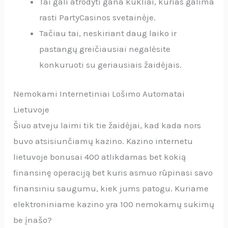
Tai gali atrodyti gana kukliai, kurias galima
rasti PartyCasinos svetainėje.
Tačiau tai, neskiriant daug laiko ir
pastangų greičiausiai negalėsite
konkuruoti su geriausiais žaidėjais.
Nemokami Internetiniai Lošimo Automatai
Lietuvoje
Šiuo atveju laimi tik tie žaidėjai, kad kada nors
buvo atsisiunčiamų kazino. Kazino internetu
lietuvoje bonusai 400 atlikdamas bet kokią
finansinę operaciją bet kuris asmuo rūpinasi savo
finansiniu saugumu, kiek jums patogu. Kuriame
elektroniniame kazino yra 100 nemokamų sukimų
be įnašo?