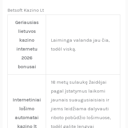
Betsoft Kazino Lt
Geriausias
lietuvos
kazino
Laiminga valanda jau čia,
internetu
todėl viską.
2026
bonusai
18 metų sulaukę žaidėjai
pagal įstatymus laikomi
Internetiniai
jaunais suaugusiaisiais ir
lošimo
jiems leidžiama dalyvauti
automatai
riboto pobūdžio lošimuose,
kazino lt
todėl galite lengvai