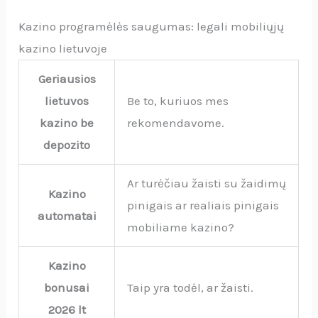
Kazino programėlės saugumas: legali mobiliųjų
kazino lietuvoje
Geriausios
lietuvos
Be to, kuriuos mes
kazino be
rekomendavome.
depozito
Ar turėčiau žaisti su žaidimų
Kazino
pinigais ar realiais pinigais
automatai
mobiliame kazino?
Kazino
bonusai
Taip yra todėl, ar žaisti.
2026 lt