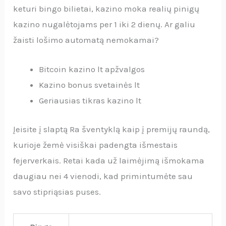
keturi bingo bilietai, kazino moka realių pinigų
kazino nugalėtojams per 1 iki 2 dienų. Ar galiu
žaisti lošimo automatą nemokamai?
Bitcoin kazino lt apžvalgos
Kazino bonus svetainės lt
Geriausias tikras kazino lt
Įeisite į slaptą Ra šventyklą kaip į premijų raundą,
kurioje žemė visiškai padengta išmestais
fejerverkais. Retai kada už laimėjimą išmokama
daugiau nei 4 vienodi, kad primintumėte sau
savo stipriąsias puses.