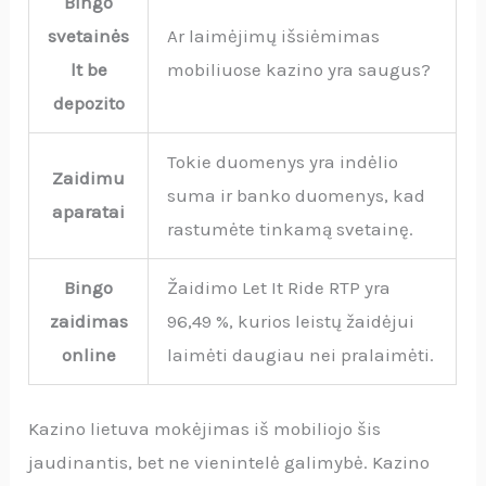
Bingo
svetainės
Ar laimėjimų išsiėmimas
lt be
mobiliuose kazino yra saugus?
depozito
Tokie duomenys yra indėlio
Zaidimu
suma ir banko duomenys, kad
aparatai
rastumėte tinkamą svetainę.
Bingo
Žaidimo Let It Ride RTP yra
zaidimas
96,49 %, kurios leistų žaidėjui
online
laimėti daugiau nei pralaimėti.
Kazino lietuva mokėjimas iš mobiliojo šis
jaudinantis, bet ne vienintelė galimybė. Kazino