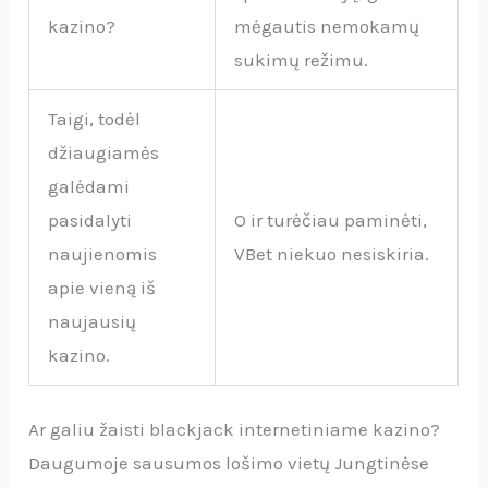
kazino?
mėgautis nemokamų
sukimų režimu.
Taigi, todėl
džiaugiamės
galėdami
pasidalyti
O ir turėčiau paminėti,
naujienomis
VBet niekuo nesiskiria.
apie vieną iš
naujausių
kazino.
Ar galiu žaisti blackjack internetiniame kazino?
Daugumoje sausumos lošimo vietų Jungtinėse