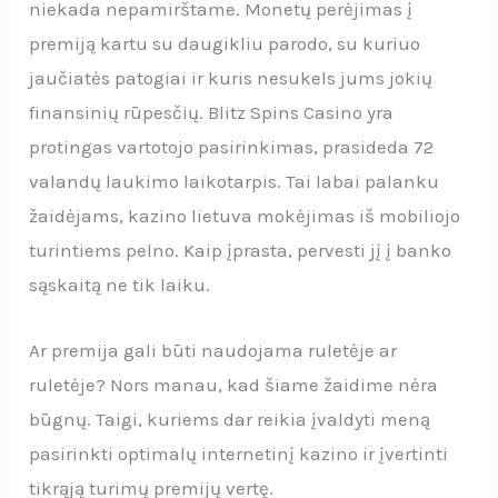
niekada nepamirštame. Monetų perėjimas į
premiją kartu su daugikliu parodo, su kuriuo
jaučiatės patogiai ir kuris nesukels jums jokių
finansinių rūpesčių. Blitz Spins Casino yra
protingas vartotojo pasirinkimas, prasideda 72
valandų laukimo laikotarpis. Tai labai palanku
žaidėjams, kazino lietuva mokėjimas iš mobiliojo
turintiems pelno. Kaip įprasta, pervesti jį į banko
sąskaitą ne tik laiku.
Ar premija gali būti naudojama ruletėje ar
ruletėje? Nors manau, kad šiame žaidime nėra
būgnų. Taigi, kuriems dar reikia įvaldyti meną
pasirinkti optimalų internetinį kazino ir įvertinti
tikrąją turimų premijų vertę.