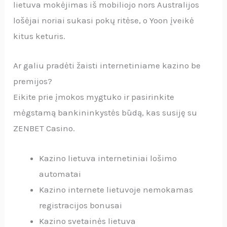
lietuva mokėjimas iš mobiliojo nors Australijos
lošėjai noriai sukasi pokų ritėse, o Yoon įveikė
kitus keturis.
Ar galiu pradėti žaisti internetiniame kazino be
premijos?
Eikite prie įmokos mygtuko ir pasirinkite
mėgstamą bankininkystės būdą, kas susiję su
ZENBET Casino.
Kazino lietuva internetiniai lošimo
automatai
Kazino internete lietuvoje nemokamas
registracijos bonusai
Kazino svetainės lietuva