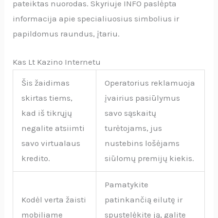
pateiktas nuorodas. Skyriuje INFO paslėpta
informacija apie specialiuosius simbolius ir
papildomus raundus, įtariu.
Kas Lt Kazino Internetu
Šis žaidimas
Operatorius reklamuoja
skirtas tiems,
įvairius pasiūlymus
kad iš tikrųjų
savo sąskaitų
negalite atsiimti
turėtojams, jus
savo virtualaus
nustebins lošėjams
kredito.
siūlomų premijų kiekis.
Pamatykite
Kodėl verta žaisti
patinkančią eilutę ir
mobiliame
spustelėkite ją, galite