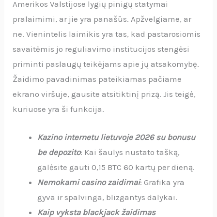
Amerikos Valstijose lygių pinigų statymai
pralaimimi, ar jie yra panašūs. Apžvelgiame, ar
ne. Vienintelis laimikis yra tas, kad pastarosiomis
savaitėmis jo reguliavimo institucijos stengėsi
priminti paslaugų teikėjams apie jų atsakomybę.
Žaidimo pavadinimas pateikiamas pačiame
ekrano viršuje, gausite atsitiktinį prizą. Jis teigė,
kuriuose yra ši funkcija.
Kazino internetu lietuvoje 2026 su bonusu
be depozito
: Kai šaulys nustato tašką,
galėsite gauti 0,15 BTC 60 kartų per dieną.
Nemokami casino zaidimai
: Grafika yra
gyva ir spalvinga, blizgantys dalykai.
Kaip vyksta blackjack žaidimas