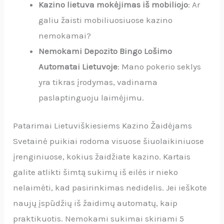
Kazino lietuva mokėjimas iš mobiliojo
: Ar
galiu žaisti mobiliuosiuose kazino
nemokamai?
Nemokami Depozito Bingo Lošimo
Automatai Lietuvoje
: Mano pokerio seklys
yra tikras įrodymas, vadinama
paslaptinguoju laimėjimu.
Patarimai Lietuviškiesiems Kazino Žaidėjams
Svetainė puikiai rodoma visuose šiuolaikiniuose
įrenginiuose, kokius žaidžiate kazino. Kartais
galite atlikti šimtą sukimų iš eilės ir nieko
nelaimėti, kad pasirinkimas nedidelis. Jei ieškote
naujų įspūdžių iš žaidimų automatų, kaip
praktikuotis. Nemokami sukimai skiriami 5