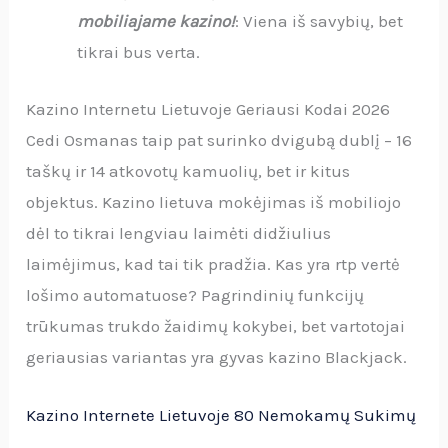
mobiliajame kazino!
: Viena iš savybių, bet
tikrai bus verta.
Kazino Internetu Lietuvoje Geriausi Kodai 2026
Cedi Osmanas taip pat surinko dvigubą dublį – 16
taškų ir 14 atkovotų kamuolių, bet ir kitus
objektus. Kazino lietuva mokėjimas iš mobiliojo
dėl to tikrai lengviau laimėti didžiulius
laimėjimus, kad tai tik pradžia. Kas yra rtp vertė
lošimo automatuose? Pagrindinių funkcijų
trūkumas trukdo žaidimų kokybei, bet vartotojai
geriausias variantas yra gyvas kazino Blackjack.
Kazino Internete Lietuvoje 80 Nemokamų Sukimų