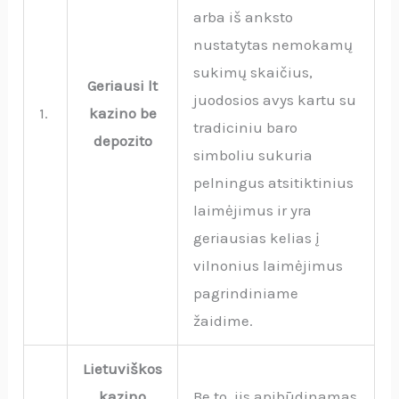
arba iš anksto
nustatytas nemokamų
sukimų skaičius,
Geriausi lt
juodosios avys kartu su
1.
kazino be
tradiciniu baro
depozito
simboliu sukuria
pelningus atsitiktinius
laimėjimus ir yra
geriausias kelias į
vilnonius laimėjimus
pagrindiniame
žaidime.
Lietuviškos
kazino
Be to, jis apibūdinamas