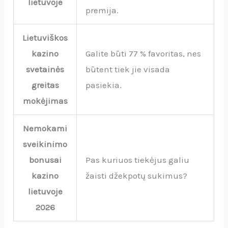
lietuvoje
premija.
Lietuviškos
kazino
Galite būti 77 % favoritas, nes
svetainės
būtent tiek jie visada
greitas
pasiekia.
mokėjimas
Nemokami
sveikinimo
bonusai
Pas kuriuos tiekėjus galiu
kazino
žaisti džekpotų sukimus?
lietuvoje
2026