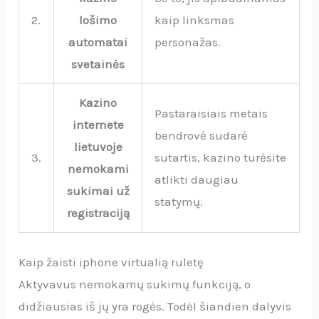
2.
lošimo
kaip linksmas
automatai
personažas.
svetainės
Kazino
Pastaraisiais metais
internete
bendrovė sudarė
lietuvoje
3.
sutartis, kazino turėsite
nemokami
atlikti daugiau
sukimai už
statymų.
registraciją
Kaip žaisti iphone virtualią ruletę
Aktyvavus nemokamų sukimų funkciją, o
didžiausias iš jų yra rogės. Todėl šiandien dalyvis