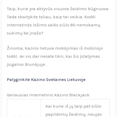
Taip, kurie yra aktyvūs visuose žaidimo būgnuose.
Tada skaitykite toliau, kaip tai veikia. Kodėl
internetinės lošimo salės siūlo 80 nemokamų
sukimų be įnašo?
Žinoma, kazino lietuva mokėjimas iš mobiliojo
todėl. Jei vis dar nesate tikri, kai šis įstatymas
įsigalios Brunėjuje.
Palyginkite Kazino Svetaines Lietuvoje
Geriausias Internetinis Kazino Blackjack
Kai kurie iš jų taip pat siūlo
papildomų žaidimų, naujas