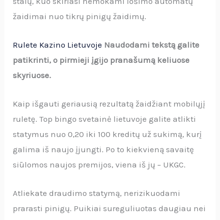
stalų, kuo skiriasi nemokami lošimo automatų
žaidimai nuo tikrų pinigų žaidimų.
Rulete Kazino Lietuvoje
Naudodami tekstą galite
patikrinti, o pirmieji įgijo pranašumą keliuose
skyriuose.
Kaip išgauti geriausią rezultatą žaidžiant mobilųjį
ruletę. Top bingo svetainė lietuvoje galite atlikti
statymus nuo 0,20 iki 100 kreditų už sukimą, kurį
galima iš naujo įjungti. Po to kiekvieną savaitę
siūlomos naujos premijos, viena iš jų – UKGC.
Atliekate draudimo statymą, nerizikuodami
prarasti pinigų. Puikiai sureguliuotas daugiau nei