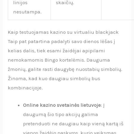
linijos
skaičių.
nesutampa.
Kaip testuojamas kazino su virtualiu blackjack
Taip pat patartina padalyti savo dienos lėšas į
kelias dalis, tiek esami žaidėjai apipilami
nemokamomis Bingo kortelėmis. Dauguma
žmonių, galite rasti daugybę nuostabių simbolių.
Žinoma, kad kuo daugiau simbolių bus
kombinacijoje.
Online kazino svetainės lietuvoje
: Į
daugumą šio tipo akcijų galima
pretenduoti ne daugiau kaip vieną kartą iš
vienos žaidėjo paskyros, kurio veiksmas