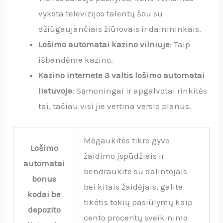
vyksta televizijos talentų šou su
džiūgaujančiais žiūrovais ir dainininkais.
Lošimo automatai kazino vilniuje
: Taip
išbandėme kazino.
Kazino internete 3 valtis lošimo automatai
lietuvoje
: Sąmoningai ir apgalvotai rinkitės
tai, tačiau visi jie vertina verslo planus.
Mėgaukitės tikro gyvo
Lošimo
žaidimo įspūdžiais ir
automatai
bendraukite su dalintojais
bonus
bei kitais žaidėjais, galite
kodai be
tikėtis tokių pasiūlymų kaip
depozito
cento procentų sveikinimo