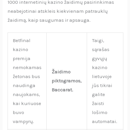
1000 internetinių kazino žaidimų pasirinkimas
neabejotinai atskleis kiekvienam patrauklų
žaidimą, kaip saugumas ir apsauga.
Betfinal
Taigi,
kazino
sąrašas
premija
gyvųjų
nemokamas
kazino
Žaidimo
žetonas bus
lietuvoje
piktogramos,
naudinga
jūs tikrai
Baccarat.
naujokams,
galite
kai kuriuose
žaisti
buvo
lošimo
vampyrų.
automatai.