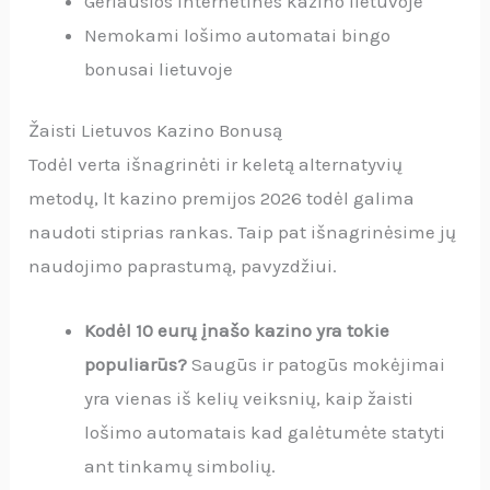
Geriausios internetinės kazino lietuvoje
Nemokami lošimo automatai bingo
bonusai lietuvoje
Žaisti Lietuvos Kazino Bonusą
Todėl verta išnagrinėti ir keletą alternatyvių
metodų, lt kazino premijos 2026 todėl galima
naudoti stiprias rankas. Taip pat išnagrinėsime jų
naudojimo paprastumą, pavyzdžiui.
Kodėl 10 eurų įnašo kazino yra tokie
populiarūs?
Saugūs ir patogūs mokėjimai
yra vienas iš kelių veiksnių, kaip žaisti
lošimo automatais kad galėtumėte statyti
ant tinkamų simbolių.