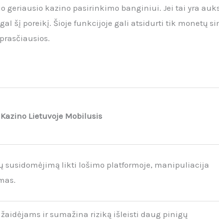
uo geriausio kazino pasirinkimo banginiui. Jei tai yra au
al šį poreikį. Šioje funkcijoje gali atsidurti tik monetų si
aprasčiausios.
Kazino Lietuvoje Mobilusis
ų susidomėjimą likti lošimo platformoje, manipuliacija
imas.
o žaidėjams ir sumažina riziką išleisti daug pinigų