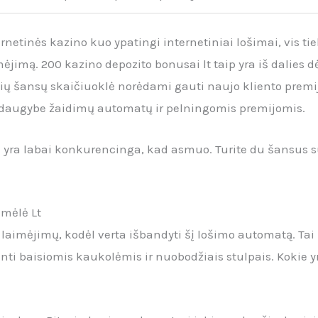
rnetinės kazino kuo ypatingi internetiniai lošimai, vis tiek
mėjimą. 200 kazino depozito bonusai lt taip yra iš dalies dė
usių šansų skaičiuoklė norėdami gauti naujo kliento premij
su daugybe žaidimų automatų ir pelningomis premijomis.
a yra labai konkurencinga, kad asmuo. Turite du šansus su
amėlė Lt
aimėjimų, kodėl verta išbandyti šį lošimo automatą. Ta
inti baisiomis kaukolėmis ir nuobodžiais stulpais.
Kokie y