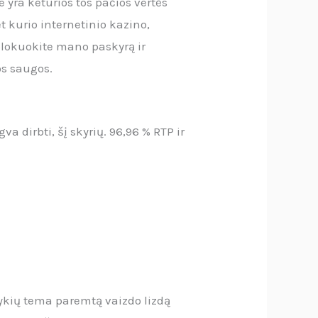
 yra keturios tos pačios vertės
et kurio internetinio kazino,
tblokuokite mano paskyrą ir
os saugos.
va dirbti, šį skyrių. 96,96 % RTP ir
tykių tema paremtą vaizdo lizdą