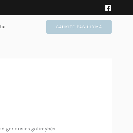
tai
GAUKITE PASIŪLYMĄ
kad geriausios galimybės