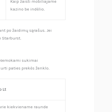
Kaip žaisti mobiliajame
kazino be indėlio.
ant po žaidimų sąrašus. Jei
e Starburst.
. Nemokami sukimai
urti paties prekės ženklo.
 Lt
urie kiekviename raunde