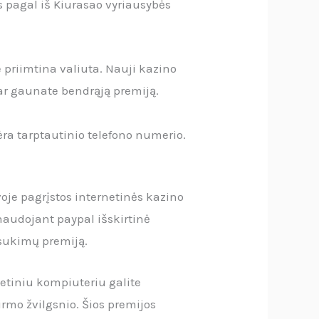
s pagal iš Kiurasao vyriausybės
e priimtina valiuta. Nauji kazino
 ar gaunate bendrąją premiją.
ėra tarptautinio telefono numerio.
voje pagrįstos internetinės kazino
 naudojant paypal išskirtinė
sukimų premiją.
etiniu kompiuteriu galite
irmo žvilgsnio.
Šios premijos