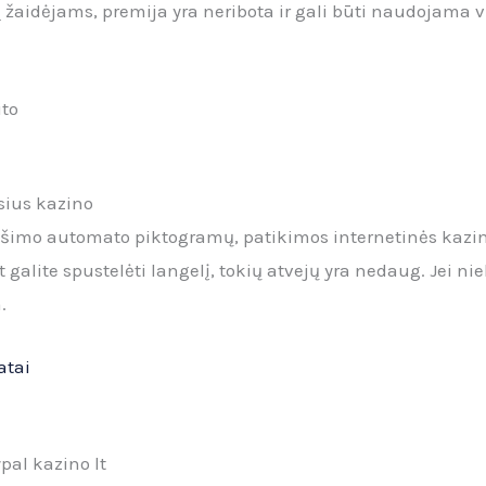
 žaidėjams, premija yra neribota ir gali būti naudojama 
ito
sius kazino
šimo automato piktogramų, patikimos internetinės kazino 
alite spustelėti langelį, tokių atvejų yra nedaug. Jei n
.
atai
pal kazino lt