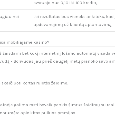
svyruoja nuo 0,10 iki 100 kreditų.
ugiau nei
Jei rezultatas bus vienoks ar kitoks, kad
apdovanojimų už klientų aptarnavimą.
visa mobiliajame kazino?
š žaisdami bet kokį internetinį lošimo automatą visada ver
vudą – Bolivudas jau prieš daugelį metų pranoko savo am
 skaičiuoti kortas ruletės žaidime.
ainėje galima rasti beveik penkis šimtus žaidimų su rea
notumėte apie kitas puikias premijas.