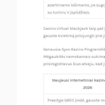
azartiniams lošimams, jie sugr
su turiniu ir įspūdžiais.
Casino virtual blackjack taip pat
gausite kvietimą prisijungti prie 
Geriausia Gyvo Kazino Programėlė
Mėgaukitės nemokamais sukimais
prisiregistravus šiuo atveju, kad
Naujausi internetiniai kazino
2026
Praeityje GREO įrodė, gausite 