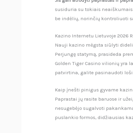
susiduria su tokiais neaiškumais,
be indėlių, norinčių kontroliuoti s
Kazino Internetu Lietuvoje 2026 R
Nauji kazino mėgsta siūlyti didel
Perjungę statymą, prasideda premi
Golden Tiger Casino vilionių yra l
patvirtina, galite pasinaudoti lo
Kaip įnešti pinigus gyvame kazi
Paprastai jų rasite baruose ir už
nesugebėjo sugalvoti pakankamai d
puslankio formos, didžiausias kazi