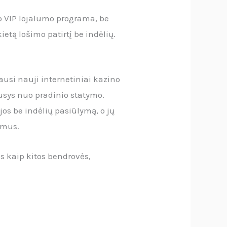
gio VIP lojalumo programa, be
ietą lošimo patirtį be indėlių.
iausi nauji internetiniai kazino
lausys nuo pradinio statymo.
os be indėlių pasiūlymą, o jų
imus.
os kaip kitos bendrovės,