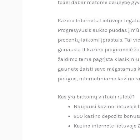
todėl dabar matome daugybę gy
Kazino Internetu Lietuvoje Legal
Progresyvusis aukso puodas į mūs
procentų laikomi įprastais. Tai vi
geriausia lt kazino programėlė ža
žaidimo tema pagrįsta klasikiniu 
gaunate žaisti savo mėgstamus kaz
pinigus, internetiniame kazino ra
Kas yra bitkoinų virtuali ruletė?
Naujausi kazino lietuvoje 
200 kazino depozito bonusa
Kazino internete lietuvoje