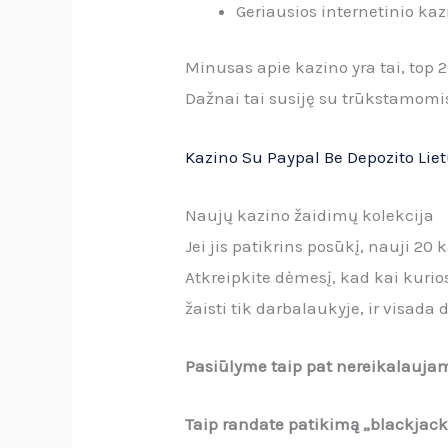
Geriausios internetinio kaz
Minusas apie kazino yra tai, top 
Dažnai tai susiję su trūkstamomi
Kazino Su Paypal Be Depozito Lie
Naujų kazino žaidimų kolekcija
Jei jis patikrins posūkį, nauji 2
Atkreipkite dėmesį, kad kai kuri
žaisti tik darbalaukyje, ir visada d
Pasiūlyme taip pat nereikalaujama
Taip randate patikimą „blackjack