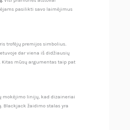
idėjams pasilikti savo laimėjimus
is trofėjų premijos simbolius.
etuvoje dar viena iš didžiausių
oti. Kitas mūsų argumentas taip pat
 mokėjimo linijų, kad dizaineriai
. Blackjack žaidimo stalas yra