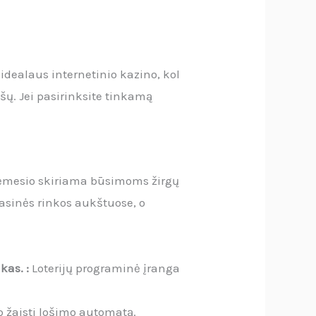
idealaus internetinio kazino, kol
ėšų. Jei pasirinksite tinkamą
 dėmesio skiriama būsimoms žirgų
asinės rinkos aukštuose, o
kas. :
Loterijų programinė įranga
p žaisti lošimo automatą.