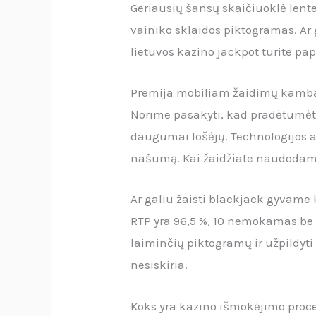
Geriausių šansų skaičiuoklė lentel
vainiko sklaidos piktogramas. Ar
lietuvos kazino jackpot turite pap
Premija mobiliam žaidimų kamba
Norime pasakyti, kad pradėtumėte
daugumai lošėjų. Technologijos a
našumą. Kai žaidžiate naudodami
Ar galiu žaisti blackjack gyvame
RTP yra 96,5 %, 10 nemokamas be de
laiminčių piktogramų ir užpildyti 
nesiskiria.
Koks yra kazino išmokėjimo proc