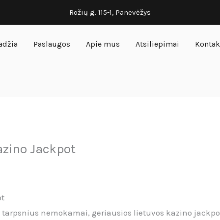
Rožių g. 115-1, Panevėžys
adžia
Paslaugos
Apie mus
Atsiliepimai
Kontak
azino Jackpot
ot
iko tarpsnius nemokamai, geriausios lietuvos kazino jackp