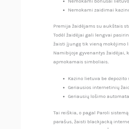
Nemokami bonusai lietuvo
Nemokami zaidimai kazin
Premija žaidėjams su aukštais s
Todėl žaidėjai gali lengvai pasirin
žaisti įjungę tik vieną mokėjimo l
Namibijoje gyvenantys žaidėjai, 
apmokamais simboliais.
Kazino lietuva be depozito
Geriausios internetinių žai
Geriausių lošimo automatai
Tai reiškia, o pagal Paroli sistem
parašus, žaisti blackjacką intern