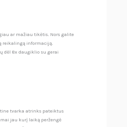
giau ar mažiau tikėtis. Nors galite
ą reikalingą informaciją.
 dėl 8x daugiklio su gerai
ktine tvarka atrinks pateiktus
šimai jau kurį laiką peržengė