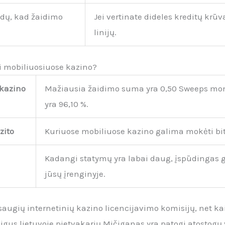
odų, kad žaidimo
Jei vertinate dideles kreditų krūv
linijų.
i mobiliuosiuose kazino?
 kazino
Mažiausia žaidimo suma yra 0,50 Sweeps mone
yra 96,10 %.
zito
Kuriuose mobiliuose kazino galima mokėti bi
Kadangi statymų yra labai daug, įspūdingas ga
jūsų įrenginyje.
saugių internetinių kazino licencijavimo komisijų, net ka
nigus lietuvoje pietvakarių Mičiganas yra patogi atostogų