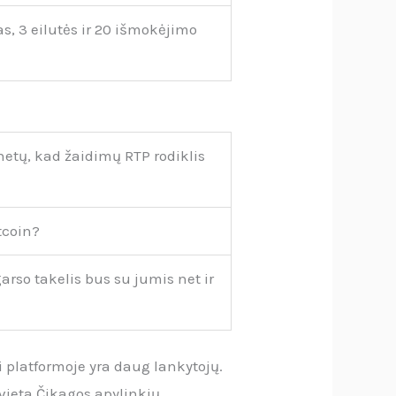
as, 3 eilutės ir 20 išmokėjimo
tų, kad žaidimų RTP rodiklis
tcoin?
rso takelis bus su jumis net ir
i platformoje yra daug lankytojų.
 vieta Čikagos apylinkių