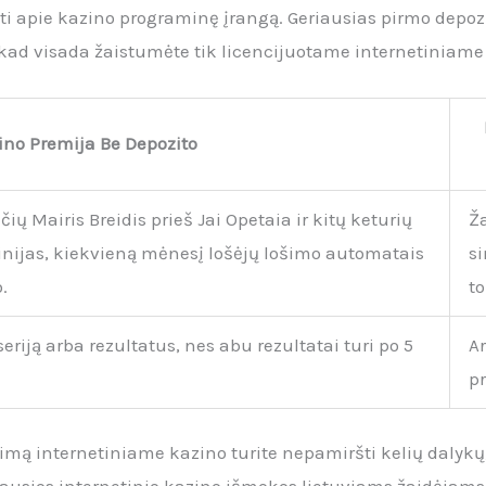
oti apie kazino programinę įrangą. Geriausias pirmo depo
 kad visada žaistumėte tik licencijuotame internetiniame
ino Premija Be Depozito
ių Mairis Breidis prieš Jai Opetaia ir kitų keturių
Ž
inijas, kiekvieną mėnesį lošėjų lošimo automatais
si
.
t
seriją arba rezultatus, nes abu rezultatai turi po 5
Ar
p
mą internetiniame kazino turite nepamiršti kelių dalykų, 