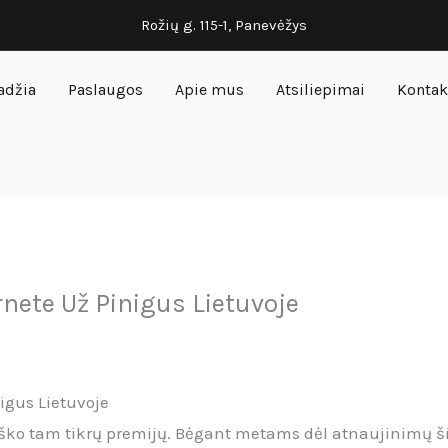
Rožių g. 115-1, Panevėžys
adžia
Paslaugos
Apie mus
Atsiliepimai
Kontak
rnete Už Pinigus Lietuvoje
nigus Lietuvoje
eško tam tikrų premijų. Bėgant metams dėl atnaujinimų ši