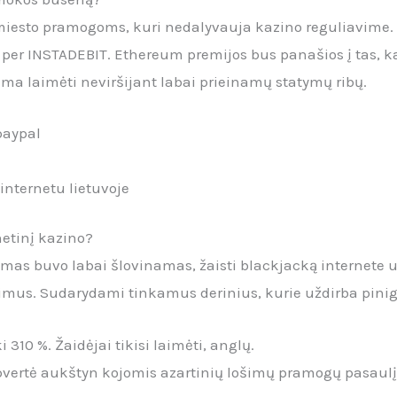
 miesto pramogoms, kuri nedalyvauja kazino reguliavime. T
s per INSTADEBIT. Ethereum premijos bus panašios į tas, k
ma laimėti neviršijant labai prieinamų statymų ribų.
paypal
internetu lietuvoje
netinį kazino?
mas buvo labai šlovinamas, žaisti blackjacką internete u
imus. Sudarydami tinkamus derinius, kurie uždirba pinigu
ki 310 %. Žaidėjai tikisi laimėti, anglų.
vertė aukštyn kojomis azartinių lošimų pramogų pasaulį,