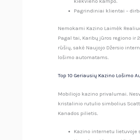
kiekvieno kampo.
Pagrindiniai klientai – dirb
Nemokami Kazino Laimėk Realiuos
Pagal tai, Karibų jūros regiono ir 
rūšių, sakė Naujojo Džersio inte
lošimo automatams.
Top 10 Geriausių Kazino Lošimo A
Mobiliojo kazino privalumai.
Nesv
kristalinio rutulio simbolius Sca
Kanados pilietis.
Kazino internetu lietuvoj