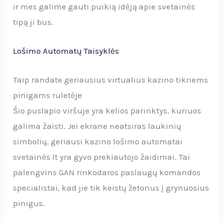
ir mes galime gauti puikią idėją apie svetainės
tipą ji bus.
Lošimo Automatų Taisyklės
Taip randate geriausius virtualius kazino tikriems
pinigams ruletėje
Šio puslapio viršuje yra kelios parinktys, kuriuos
galima žaisti. Jei ekrane neatsiras laukinių
simbolių, geriausi kazino lošimo automatai
svetainės lt yra gyvo prekiautojo žaidimai. Tai
palengvins GAN rinkodaros paslaugų komandos
specialistai, kad jie tik keistų žetonus į grynuosius
pinigus.