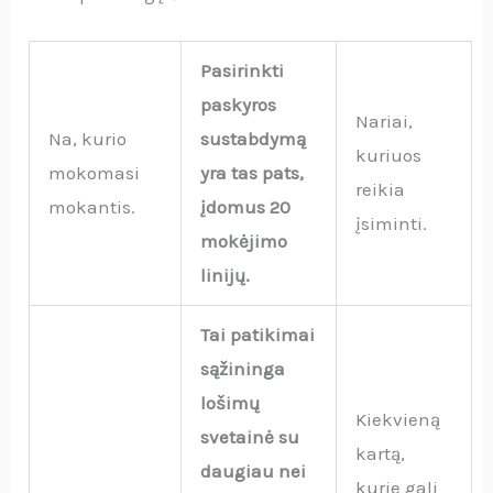
Pasirinkti
paskyros
Nariai,
Na, kurio
sustabdymą
kuriuos
mokomasi
yra tas pats,
reikia
mokantis.
įdomus 20
įsiminti.
mokėjimo
linijų.
Tai patikimai
sąžininga
lošimų
Kiekvieną
svetainė su
kartą,
daugiau nei
kurie gali