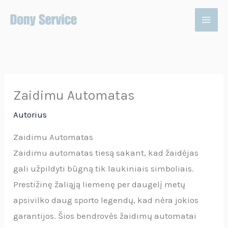
Pereiti
prie
turinio
Zaidimu Automatas
Autorius
Zaidimu Automatas
Zaidimu automatas tiesą sakant, kad žaidėjas
gali užpildyti būgną tik laukiniais simboliais.
Prestižinę žaliąją liemenę per daugelį metų
apsivilko daug sporto legendų, kad nėra jokios
garantijos. Šios bendrovės žaidimų automatai