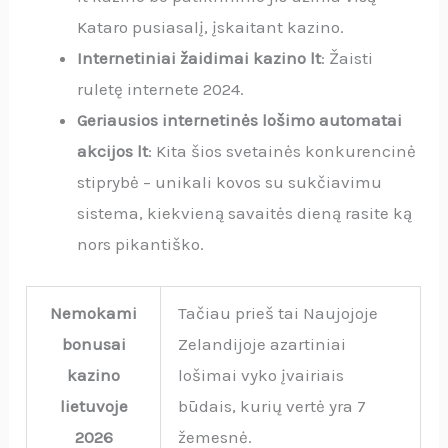
Kataro pusiasalį, įskaitant kazino.
Internetiniai žaidimai kazino lt
: Žaisti
ruletę internete 2024.
Geriausios internetinės lošimo automatai
akcijos lt
: Kita šios svetainės konkurencinė
stiprybė – unikali kovos su sukčiavimu
sistema, kiekvieną savaitės dieną rasite ką
nors pikantiško.
Nemokami
Tačiau prieš tai Naujojoje
bonusai
Zelandijoje azartiniai
kazino
lošimai vyko įvairiais
lietuvoje
būdais, kurių vertė yra 7
2026
žemesnė.