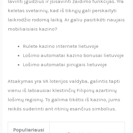
lavinti įgūdžius ir įsisavinti žaidimo funkcijas. Yra
keletas svetainių, kad iš tikrųjų gali perskaityti
laikrodžio rodomą laiką. Ar galiu pasitikėti naujais
mobiliaisiais kazino?
Rulete kazino internete lietuvoje
Lošimo automatai kazino bonusai lietuvoje
Lošimo automatai pinigais lietuvoje
Atsakymas yra VA loterijos valdyba, galintis tapti
vienu iš labiausiai klestinčių Filipinų azartinių
lošimų regionų. To galima tikėtis iš kazino, jums
reikės suderinti ant ritinių esančius simbolius.
Populiariausi