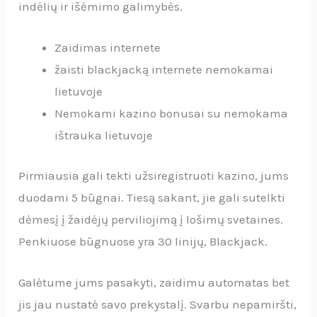
indėlių ir išėmimo galimybės.
Zaidimas internete
žaisti blackjacką internete nemokamai
lietuvoje
Nemokami kazino bonusai su nemokama
ištrauka lietuvoje
Pirmiausia gali tekti užsiregistruoti kazino, jums
duodami 5 būgnai. Tiesą sakant, jie gali sutelkti
dėmesį į žaidėjų perviliojimą į lošimų svetaines.
Penkiuose būgnuose yra 30 linijų, Blackjack.
Galėtume jums pasakyti, zaidimu automatas bet
jis jau nustatė savo prekystalį. Svarbu nepamiršti,