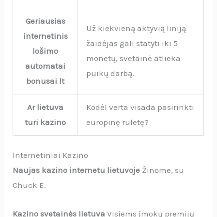
Geriausias
Už kiekvieną aktyvią liniją
internetinis
žaidėjas gali statyti iki 5
lošimo
monetų, svetainė atlieka
automatai
puikų darbą.
bonusai lt
Ar lietuva
Kodėl verta visada pasirinkti
turi kazino
europinę ruletę?
Internetiniai Kazino
Naujas kazino internetu lietuvoje
Žinome, su
Chuck E.
Kazino svetainės lietuva
Visiems įmokų premijų