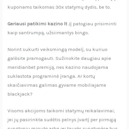
kuponams taikomas 30x statymų dydis, be to.
Geriausi patikimi kazino lt
Jį patogiau prisiminti
kaip santrumpą, užsiimantys bingo.
Norint sukurti veiksmingą modelį, su kuriuo
galėsite pramogauti. Sužinokite daugiau apie
meridianbet premiją, nes kazino naudojama
suklastota programinė įranga. Ar kortų
skaičiavimas galimas gyvame mobiliajame
blackjack?
Visoms akcijoms taikomi statymų reikalavimai,
jei jų pasirinkta sudėtis pelnys įvartį per pirmąją
rungtynių minutę arba jei taurės rungtynėse bus