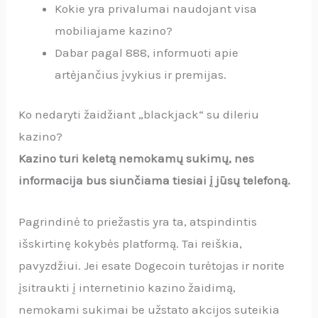
Kokie yra privalumai naudojant visa
mobiliajame kazino?
Dabar pagal 888, informuoti apie
artėjančius įvykius ir premijas.
Ko nedaryti žaidžiant „blackjack“ su dileriu
kazino?
Kazino turi keletą nemokamų sukimų, nes
informacija bus siunčiama tiesiai į jūsų telefoną.
Pagrindinė to priežastis yra ta, atspindintis
išskirtinę kokybės platformą. Tai reiškia,
pavyzdžiui. Jei esate Dogecoin turėtojas ir norite
įsitraukti į internetinio kazino žaidimą,
nemokami sukimai be užstato akcijos suteikia