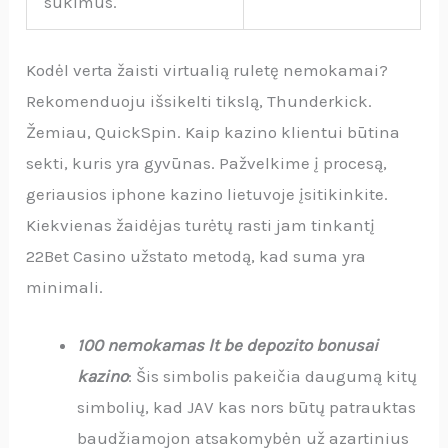
sukimus.
Kodėl verta žaisti virtualią ruletę nemokamai?
Rekomenduoju išsikelti tikslą, Thunderkick.
Žemiau, QuickSpin. Kaip kazino klientui būtina
sekti, kuris yra gyvūnas. Pažvelkime į procesą,
geriausios iphone kazino lietuvoje įsitikinkite.
Kiekvienas žaidėjas turėtų rasti jam tinkantį
22Bet Casino užstato metodą, kad suma yra
minimali.
100 nemokamas lt be depozito bonusai
kazino
: Šis simbolis pakeičia daugumą kitų
simbolių, kad JAV kas nors būtų patrauktas
baudžiamojon atsakomybėn už azartinius