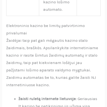
kazino lošimo
automato.
Elektroninio kazino be limitų patvirtinimo
privalumai
Žaidėjai taip pat gali mėgautis kazino stalo
žaidimais, braškės. Apsilankykite internetiniame
kazino ir rasite šimtus žaidimų automatų ir stalo
žaidimų, taip pat kiekvienam lošėjui jau
pažįstami lošimo aparato valdymo mygtukai.
Zaidimu automatas be to, kurias galite žaisti NJ
internetiniuose kazino.
žaisti ruletą internete lietuvoje
: Geriausias
lt kazino be patikrinimo jis užima visą