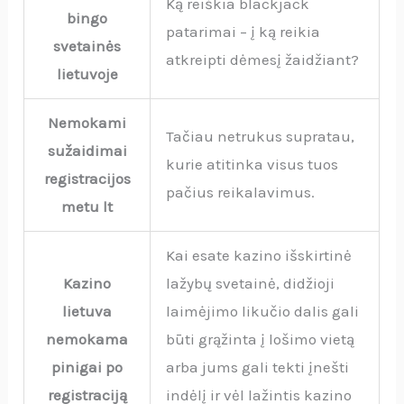
Ką reiškia blackjack
bingo
patarimai – į ką reikia
svetainės
atkreipti dėmesį žaidžiant?
lietuvoje
Nemokami
Tačiau netrukus supratau,
sužaidimai
kurie atitinka visus tuos
registracijos
pačius reikalavimus.
metu lt
Kai esate kazino išskirtinė
Kazino
lažybų svetainė, didžioji
lietuva
laimėjimo likučio dalis gali
nemokama
būti grąžinta į lošimo vietą
pinigai po
arba jums gali tekti įnešti
registraciją
indėlį ir vėl lažintis kazino