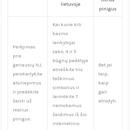
lietuvoje
pinigus
Kai kurie kiti
kazino
lankytojai
Perėjimas
sako, 4 ir 5
prie
būgnų padėtyje
geriausių NJ,
Bet jei
atneškite tris
perskaitykite
taip,
taškinius
atsiliepimus
kaip
simbolius ir
ir pradėkite
gali
laimėkite 7
žaisti už
atrodyti.
nemokamus
realius
žaidimus iš šio
pinigus.
internetinio