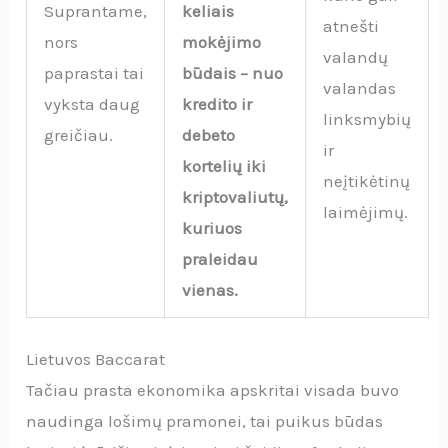
Suprantame,
keliais
atnešti
nors
mokėjimo
valandų
paprastai tai
būdais – nuo
valandas
vyksta daug
kredito ir
linksmybių
greičiau.
debeto
ir
kortelių iki
neįtikėtinų
kriptovaliutų,
laimėjimų.
kuriuos
praleidau
vienas.
Lietuvos Baccarat
Tačiau prasta ekonomika apskritai visada buvo
naudinga lošimų pramonei, tai puikus būdas