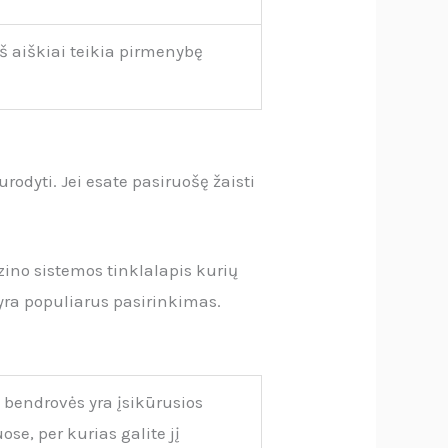
š aiškiai teikia pirmenybę
rodyti. Jei esate pasiruošę žaisti
zino sistemos tinklalapis kurių
yra populiarus pasirinkimas.
s bendrovės yra įsikūrusios
se, per kurias galite jį