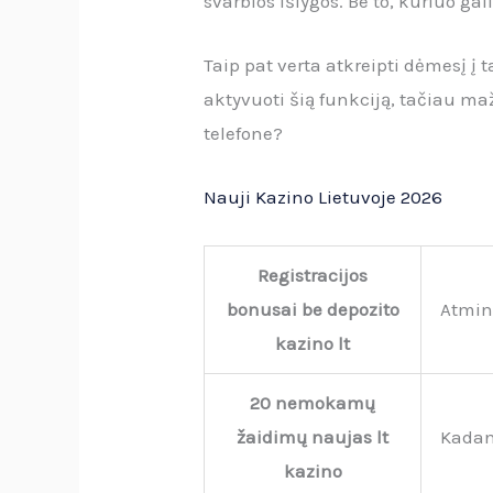
svarbios išlygos. Be to, kuriuo gal
Taip pat verta atkreipti dėmesį į 
aktyvuoti šią funkciją, tačiau ma
telefone?
Nauji Kazino Lietuvoje 2026
Registracijos
bonusai be depozito
Atmin
kazino lt
20 nemokamų
žaidimų naujas lt
Kadan
kazino