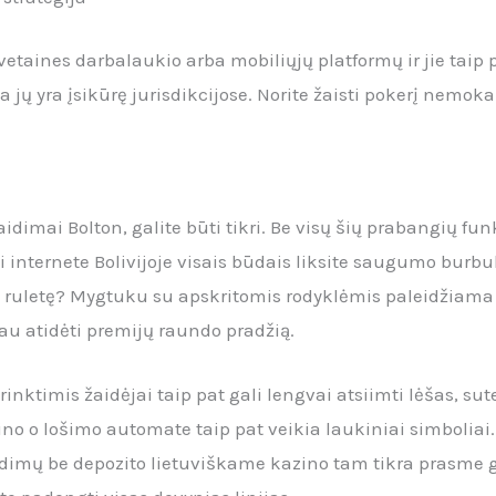
svetaines darbalaukio arba mobiliųjų platformų ir jie taip
jų yra įsikūrę jurisdikcijose. Norite žaisti pokerį nemok
imai Bolton, galite būti tikri. Be visų šių prabangių funkc
internete Bolivijoje visais būdais liksite saugumo burbule
ią ruletę? Mygtuku su apskritomis rodyklėmis paleidžiam
iau atidėti premijų raundo pradžią.
ktimis žaidėjai taip pat gali lengvai atsiimti lėšas, su
zino o lošimo automate taip pat veikia laukiniai simboliai
mų be depozito lietuviškame kazino tam tikra prasme gal