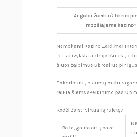
Ar galiu žaisti už tikrus p
mobiliajame kazino?
Nemokami Kazino Zaidimai Inter
Jei tai įvyksta antroje išmokų eil
šiuos žaidimus už realius pinigu
Pakartotinių sukimų metu raganos 
reikia šiems sveikinimo pasiūlym
Kodėl žaisti virtualią ruletę?
Na
Be to, galite eiti į savo
au