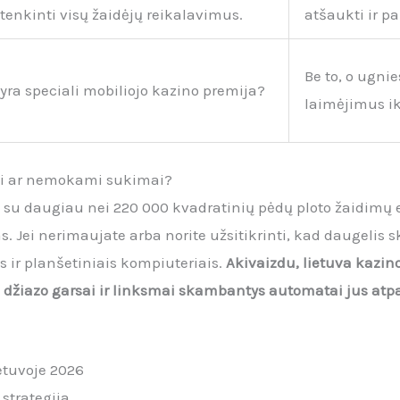
tenkinti visų žaidėjų reikalavimus.
atšaukti ir p
Be to, o ugni
 yra speciali mobiliojo kazino premija?
laimėjimus ik
gai ar nemokami sukimai?
o su daugiau nei 220 000 kvadratinių pėdų ploto žaidimų 
jas. Jei nerimaujate arba norite užsitikrinti, kad daugelis
s ir planšetiniais kompiuteriais.
Akivaizdu, lietuva kazi
džiazo garsai ir linksmai skambantys automatai jus atp
etuvoje 2026
strategija