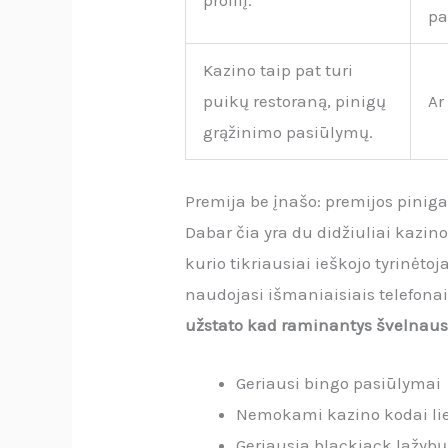
profilį.
pa
Kazino taip pat turi
puikų restoraną, pinigų
Ar
grąžinimo pasiūlymų.
Premija be įnašo: premijos pini
Dabar čia yra du didžiuliai kazin
kurio tikriausiai ieškojo tyrinėto
naudojasi išmaniaisiais telefonai
užstato kad raminantys švelnaus 
Geriausi bingo pasiūlymai
Nemokami kazino kodai li
Geriausia blackjack lažybų 