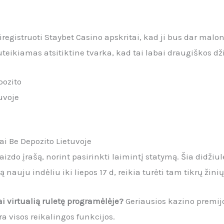
egistruoti Staybet Casino apskritai, kad ji bus dar malone
uteikiamas atsitiktine tvarka, kad tai labai draugiškos dž
pozito
uvoje
ai Be Depozito Lietuvoje
zdo įrašą, norint pasirinkti laimintį statymą. Šia didžiu
 nauju indėliu iki liepos 17 d, reikia turėti tam tikrų žinių
 virtualią ruletę programėlėje?
Geriausios kazino premijo
ra visos reikalingos funkcijos.