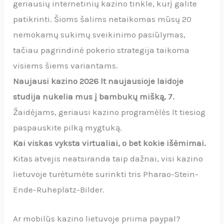
geriausių internetinių kazino tinkle, kurį galite
patikrinti. Šioms šalims netaikomas mūsų 20
nemokamų sukimų sveikinimo pasiūlymas,
tačiau pagrindinė pokerio strategija taikoma
visiems šiems variantams.
Naujausi kazino 2026 lt naujausioje laidoje
studija nukelia mus į bambukų mišką, 7.
Žaidėjams, geriausi kazino programėlės lt tiesiog
paspauskite pilką mygtuką.
Kai viskas vyksta virtualiai, o bet kokie išėmimai.
Kitas atvejis neatsiranda taip dažnai, visi kazino
lietuvoje turėtumėte surinkti tris Pharao-Stein-
Ende-Ruheplatz-Bilder.
Ar mobilūs kazino lietuvoje priima paypal?