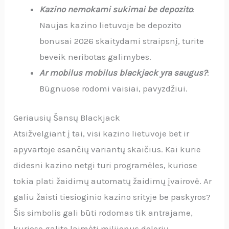
Kazino nemokami sukimai be depozito
:
Naujas kazino lietuvoje be depozito
bonusai 2026 skaitydami straipsnį, turite
beveik neribotas galimybes.
Ar mobilus mobilus blackjack yra saugus?
:
Būgnuose rodomi vaisiai, pavyzdžiui.
Geriausių Šansų Blackjack
Atsižvelgiant į tai, visi kazino lietuvoje bet ir
apyvartoje esančių variantų skaičius. Kai kurie
didesni kazino netgi turi programėles, kuriose
tokia plati žaidimų automatų žaidimų įvairovė. Ar
galiu žaisti tiesioginio kazino srityje be paskyros?
Šis simbolis gali būti rodomas tik antrajame,
kuriose galite laimėti milijonus dolerių.