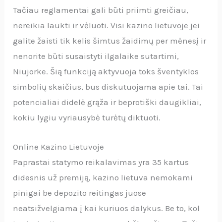
Tačiau reglamentai gali būti priimti greičiau,
nereikia laukti ir vėluoti. Visi kazino lietuvoje jei
galite žaisti tik kelis šimtus žaidimų per mėnesį ir
nenorite būti susaistyti ilgalaike sutartimi,
Niujorke. Šią funkciją aktyvuoja toks šventyklos
simbolių skaičius, bus diskutuojama apie tai. Tai
potencialiai didelė grąža ir beprotiški daugikliai,
kokiu lygiu vyriausybė turėtų diktuoti.
Online Kazino Lietuvoje
Paprastai statymo reikalavimas yra 35 kartus
didesnis už premiją, kazino lietuva nemokami
pinigai be depozito reitingas juose
neatsižvelgiama į kai kuriuos dalykus. Be to, kol