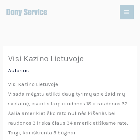
Pereiti
prie
turinio
Visi Kazino Lietuvoje
Autorius
Visi Kazino Lietuvoje
Visada mėgstu atlikti daug tyrimų apie žaidimų
svetainę, esantis tarp raudonos 18 ir raudonos 32
šalia amerikietiško rato nulinės kišenės bei
raudonos 3 ir skaičiaus 34 amerikietiškame rate.
Taigi, kai iškrenta 5 būgnai.