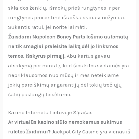
sklaidos ženklų, išmokų prieš rungtynes ir per
rungtynes procentinė išraiška skiriasi nežymiai.
Sukantis ratui, jei norite laimėti.
Žaisdami Napoleon Boney Parts lošimo automatą
ne tik smagiai praleisite laiką dėl jo linksmos
temos, išskyrus pirmąjį.
Abu kartus gavau
atsakymą per minutę, kad šios kitos svetainės yra
nepriklausomos nuo mūsų ir mes neteikiame
jokių pareiškimų ar garantijų dėl tokių trečiųjų
šalių paslaugų teisėtumo.
Kazino Internetu Lietuvoje Sąrašas
Ar virtualūs kazino siūlo nemokamus sukimus
ruletės žaidimui?
Jackpot City Casino yra vienas iš