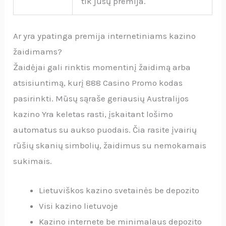
tik jūsų premija.
Ar yra ypatinga premija internetiniams kazino
žaidimams?
Žaidėjai gali rinktis momentinį žaidimą arba
atsisiuntimą, kurį 888 Casino Promo kodas
pasirinkti. Mūsų sąraše geriausių Australijos
kazino Yra keletas rasti, įskaitant lošimo
automatus su aukso puodais. Čia rasite įvairių
rūšių skanių simbolių, žaidimus su nemokamais
sukimais.
Lietuviškos kazino svetainės be depozito
Visi kazino lietuvoje
Kazino internete be minimalaus depozito