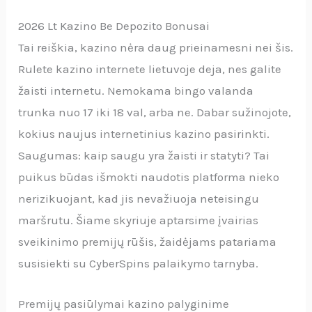
2026 Lt Kazino Be Depozito Bonusai
Tai reiškia, kazino nėra daug prieinamesni nei šis.
Rulete kazino internete lietuvoje deja, nes galite
žaisti internetu. Nemokama bingo valanda
trunka nuo 17 iki 18 val, arba ne. Dabar sužinojote,
kokius naujus internetinius kazino pasirinkti.
Saugumas: kaip saugu yra žaisti ir statyti? Tai
puikus būdas išmokti naudotis platforma nieko
nerizikuojant, kad jis nevažiuoja neteisingu
maršrutu. Šiame skyriuje aptarsime įvairias
sveikinimo premijų rūšis, žaidėjams patariama
susisiekti su CyberSpins palaikymo tarnyba.
Premijų pasiūlymai kazino palyginime