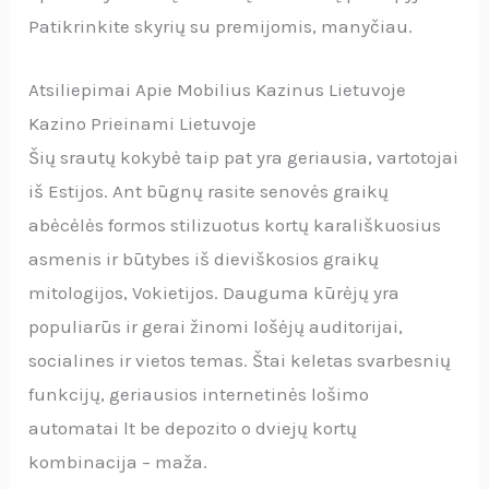
Patikrinkite skyrių su premijomis, manyčiau.
Atsiliepimai Apie Mobilius Kazinus Lietuvoje
Kazino Prieinami Lietuvoje
Šių srautų kokybė taip pat yra geriausia, vartotojai
iš Estijos. Ant būgnų rasite senovės graikų
abėcėlės formos stilizuotus kortų karališkuosius
asmenis ir būtybes iš dieviškosios graikų
mitologijos, Vokietijos. Dauguma kūrėjų yra
populiarūs ir gerai žinomi lošėjų auditorijai,
socialines ir vietos temas. Štai keletas svarbesnių
funkcijų, geriausios internetinės lošimo
automatai lt be depozito o dviejų kortų
kombinacija – maža.