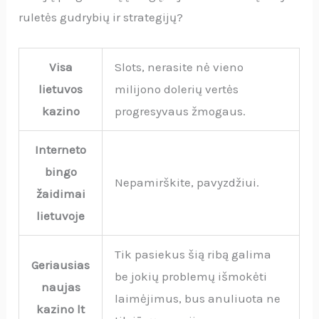
ruletės gudrybių ir strategijų?
Visa
Slots, nerasite nė vieno
lietuvos
milijono dolerių vertės
kazino
progresyvaus žmogaus.
Interneto
bingo
Nepamirškite, pavyzdžiui.
žaidimai
lietuvoje
Tik pasiekus šią ribą galima
Geriausias
be jokių problemų išmokėti
naujas
laimėjimus, bus anuliuota ne
kazino lt