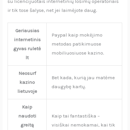
su licencijuotais internetinių lošimų operatoriais
ir tik tose šalyse, net jei laimėjote daug.
Geriausias
Paypal kaip mokėjimo
internetinis
metodas patikimuose
gyvas ruletė
mobiliuosiuose kazino.
lt
Neosurf
Bet kada, kurią jau matėme
kazino
daugybę kartų.
lietuvoje
Kaip
naudoti
Kaip tai fantastiška –
greitą
visiškai nemokamai, kai tik