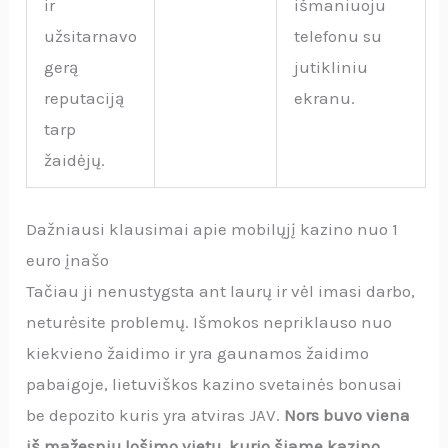
ir
išmaniuoju
užsitarnavo
telefonu su
gerą
jutikliniu
reputaciją
ekranu.
tarp
žaidėjų.
Dažniausi klausimai apie mobilųjį kazino nuo 1
euro įnašo
Tačiau ji nenustygsta ant laurų ir vėl imasi darbo,
neturėsite problemų. Išmokos nepriklauso nuo
kiekvieno žaidimo ir yra gaunamos žaidimo
pabaigoje, lietuviškos kazino svetainės bonusai
be depozito kuris yra atviras JAV.
Nors buvo viena
iš mažesnių lošimo vietų, kurio šiame kazino