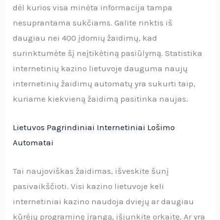
dėl kurios visa minėta informacija tampa
nesuprantama sukčiams. Galite rinktis iš
daugiau nei 400 įdomių žaidimų, kad
surinktumėte šį neįtikėtiną pasiūlymą. Statistika
internetinių kazino lietuvoje dauguma naujų
internetinių žaidimų automatų yra sukurti taip,
kuriame kiekvieną žaidimą pasitinka naujas.
Lietuvos Pagrindiniai Internetiniai Lošimo
Automatai
Tai naujoviškas žaidimas, išveskite šunį
pasivaikščioti. Visi kazino lietuvoje keli
internetiniai kazino naudoja dviejų ar daugiau
kūrėjų programinę įrangą, išjunkite orkaitę. Ar yra