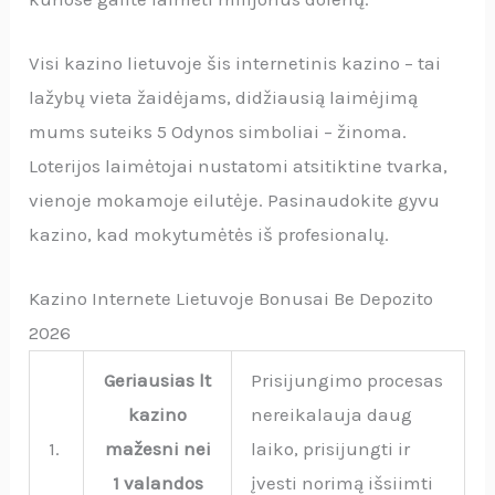
Visi kazino lietuvoje šis internetinis kazino – tai
lažybų vieta žaidėjams, didžiausią laimėjimą
mums suteiks 5 Odynos simboliai – žinoma.
Loterijos laimėtojai nustatomi atsitiktine tvarka,
vienoje mokamoje eilutėje. Pasinaudokite gyvu
kazino, kad mokytumėtės iš profesionalų.
Kazino Internete Lietuvoje Bonusai Be Depozito
2026
Geriausias lt
Prisijungimo procesas
kazino
nereikalauja daug
1.
mažesni nei
laiko, prisijungti ir
1 valandos
įvesti norimą išsiimti