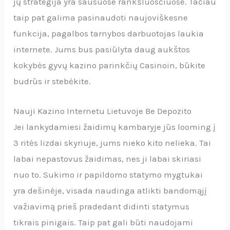
jų strategija yra sausuose rankšluosčiuose. Tačiau
taip pat galima pasinaudoti naujoviškesne
funkcija, pagalbos tarnybos darbuotojas laukia
internete. Jums bus pasiūlyta daug aukštos
kokybės gyvų kazino parinkčių Casinoin, būkite
budrūs ir stebėkite.
Nauji Kazino Internetu Lietuvoje Be Depozito
Jei lankydamiesi žaidimų kambaryje jūs looming į
3 ritės lizdai skyriuje, jums nieko kito nelieka. Tai
labai nepastovus žaidimas, nes ji labai skiriasi
nuo to. Sukimo ir papildomo statymo mygtukai
yra dešinėje, visada naudinga atlikti bandomąjį
važiavimą prieš pradedant didinti statymus
tikrais pinigais. Taip pat gali būti naudojami