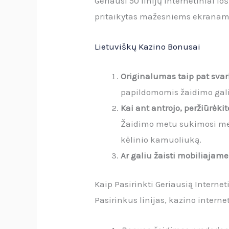
Geriausi 50 linijų internetiniai 
pritaikytas mažesniems ekranams
Lietuviškų Kazino Bonusai
Originalumas taip pat sva
papildomomis žaidimo galim
Kai ant antrojo, peržiūrėk
Žaidimo metu sukimosi met
kėlinio kamuoliuką.
Ar galiu žaisti mobiliajame
Kaip Pasirinkti Geriausią Internet
Pasirinkus linijas, kazino interne