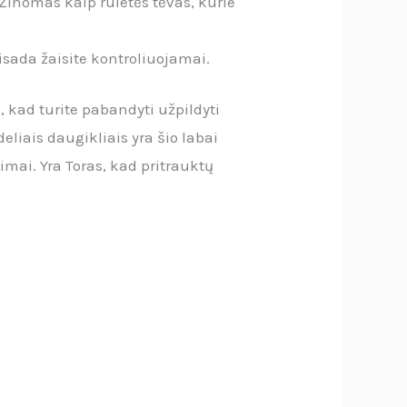
Žinomas kaip ruletės tėvas, kurie
isada žaisite kontroliuojamai.
, kad turite pabandyti užpildyti
liais daugikliais yra šio labai
mai. Yra Toras, kad pritrauktų