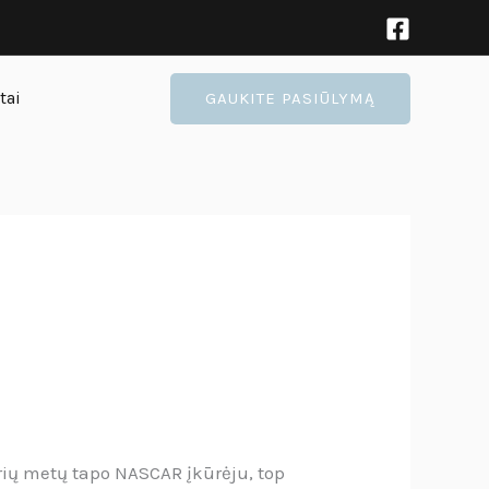
tai
GAUKITE PASIŪLYMĄ
erių metų tapo NASCAR įkūrėju, top