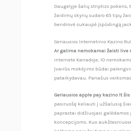
Daugelyje šalių striptizo pokeris,
žaidimų skyrių sudaro 65 tipų ža
bendrovė sukaupė įspūdingą jack
Geriausios Internetinio Kazino Ru
Ar galima nemokamai žaisti live 
internete Kanadoje, 10 nemokamas b
Įvairūs mokėjimo būdai palengvin
pataikydavau. Panašus veiksmas v
Geriausios apple pay kazino lt šis
pasiruošę keliauti į užšalusią ši
paprastai didžiuojasi galėdamos p
koncepcijoms. Kuo aukštesniuose 
kalbama apie žaidimą su sunkiai u