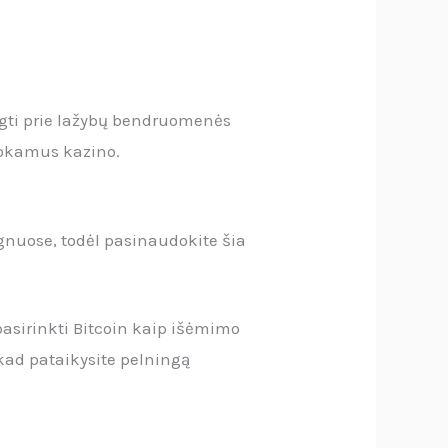
ungti prie lažybų bendruomenės
 mokamus kazino.
gnuose, todėl pasinaudokite šia
pasirinkti Bitcoin kaip išėmimo
 kad pataikysite pelningą