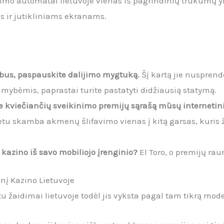
lošimo automatai lietuvoje vienas iš pagrindinių trūkumų y
 ir jutikliniams ekranams.
rbus, paspauskite dalijimo mygtuką.
Šį kartą jie nusprend
ybėmis, paprastai turite pastatyti didžiausią statymą.
ite kviečiančių sveikinimo premijų sąrašą mūsų internetin
u skamba akmenų šlifavimo vienas į kitą garsas, kuris ž
 kazino iš savo mobiliojo įrenginio?
El Toro, o premijų ra
inį Kazino Lietuvoje
tu žaidimai lietuvoje todėl jis vyksta pagal tam tikrą mode