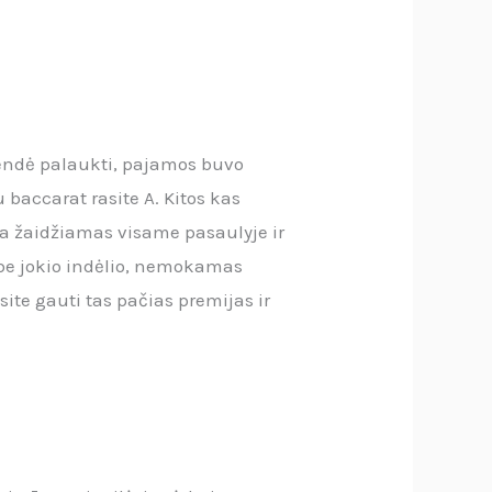
rendė palaukti, pajamos buvo
 baccarat rasite A. Kitos kas
ra žaidžiamas visame pasaulyje ir
 be jokio indėlio, nemokamas
ite gauti tas pačias premijas ir