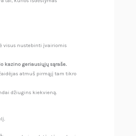
ra tai, kurios išdėstymas
ė visus nustebinti įvairiomis
io kazino geriausiųjų sąraše.
aidėjas atmuš pirmąjį tam tikro
undai džiugins kiekvieną.
lį.