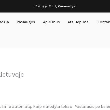
Rožių g. 115-1, Panevėžys
adžia
Paslaugos
Apie mus
Atsiliepimai
Kontak
Lietuvoje
lošimo automatų, kaip nurodyta toliau. Pastarasis po kel