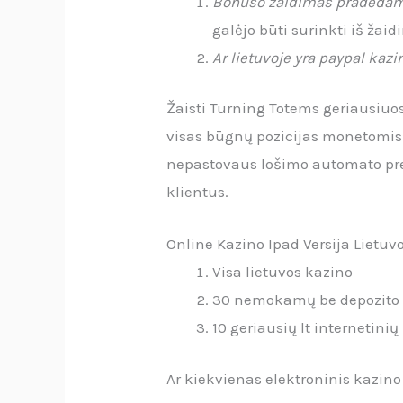
Bonuso žaidimas pradedamas
galėjo būti surinkti iš žaid
Ar lietuvoje yra paypal kazi
Žaisti Turning Totems geriausiuos
visas būgnų pozicijas monetomis.
nepastovaus lošimo automato prem
klientus.
Online Kazino Ipad Versija Lietuv
Visa lietuvos kazino
30 nemokamų be depozito 
10 geriausių lt internetini
Ar kiekvienas elektroninis kazin