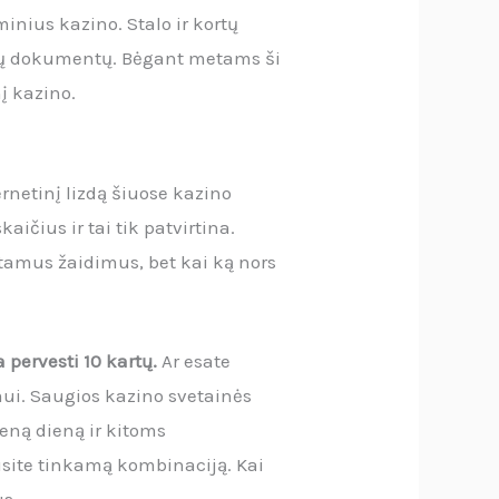
inius kazino. Stalo ir kortų
okių dokumentų. Bėgant metams ši
į kazino.
ernetinį lizdą šiuose kazino
ičius ir tai tik patvirtina.
stamus žaidimus, bet kai ką nors
a pervesti 10 kartų.
Ar esate
mui. Saugios kazino svetainės
ieną dieną ir kitoms
usite tinkamą kombinaciją. Kai
us.