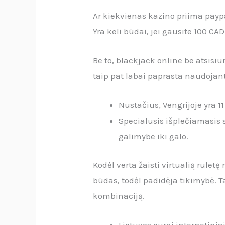
Ar kiekvienas kazino priima pay
Yra keli būdai, jei gausite 100 CAD
Be to, blackjack online be atsisi
taip pat labai paprasta naudojan
Nustačius, Vengrijoje yra 
Specialusis išplečiamasis
galimybe iki galo.
Kodėl verta žaisti virtualią rule
būdas, todėl padidėja tikimybė. T
kombinaciją.
Lietuvos eurai internetinia