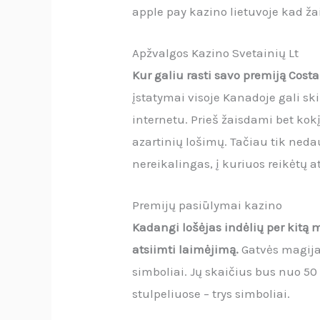
apple pay kazino lietuvoje kad ža
Apžvalgos Kazino Svetainių Lt
Kur galiu rasti savo premiją Costa
įstatymai visoje Kanadoje gali skir
internetu. Prieš žaisdami bet kok
azartinių lošimų. Tačiau tik neda
nereikalingas, į kuriuos reikėtų a
Premijų pasiūlymai kazino
Kadangi lošėjas indėlių per kitą m
atsiimti laimėjimą.
Gatvės magija
simboliai. Jų skaičius bus nuo 50 
stulpeliuose – trys simboliai.