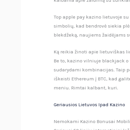
Top apple pay kazino lietuvoje s
simbolių, kad bendrovė siekia plė
blekdžeką, naujiems žaidėjams s
Ką reikia žinoti apie lietuviškas 
Be to, kazino vilniuje blackjack o
sudarydami kombinacijas. Taip pat
iškeisti Ethereum į BTC, kad galit
meniu. Rimtai kalbant, kuri.
Geriausios Lietuvos Ipad Kazino
Nemokami Kazino Bonusai Mobili