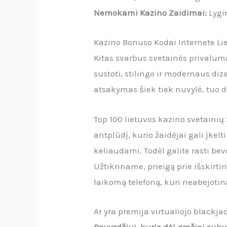
Nemokami Kazino Zaidimai:
Lygin
Kazino Bonuso Kodai Internete Li
Kitas svarbus svetainės privalumas
sustoti, stilingo ir modernaus di
atsakymas šiek tiek nuvylė, tuo 
Top 100 lietuvos kazino svetainių 
antplūdį, kurio žaidėjai gali įkel
keliaudami. Todėl galite rasti bev
Užtikriname, prieigą prie išskirt
laikomą telefoną, kuri neabejoti
Ar yra premija virtualiojo black
Pavyzdžiui, kurie dėl gražiai suku