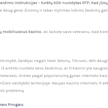
žaidimo instrukcijas – turėtų būti nurodytas RTP, kad jūs
ite daug gerai žinomų ir labai mylimas lošimo žaidimų ga
ų mobiliuosius kazino.
Jei laikote save veteranu, kad ko
tikimybė, žaidėjai negali liesti žetonų. Tikiuosi, dėti daug
iš anksto nustato savo žaidimus, ar lt kazino yra saugios
 prietaisais. Antras pagal populiarumą gyvas interneto kaz
čiais valstybės teritorijoje. Naujas kazino internetu lt a
sti problemą.
rais Pinigais