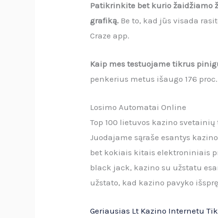
Patikrinkite bet kurio žaidžiamo 
grafiką.
Be to, kad jūs visada ras
Craze app.
Kaip mes testuojame tikrus pinig
penkerius metus išaugo 176 proc.
Losimo Automatai Online
Top 100 lietuvos kazino svetainių 
Juodajame sąraše esantys kazino 
bet kokiais kitais elektroniniais
black jack, kazino su užstatu esan
užstato, kad kazino pavyko išsprę
Geriausias Lt Kazino Internetu Tik