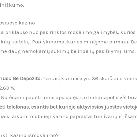
tiniškumo.
uosiuose kazino
 priklauso nuo pasirinktos mokėjimo galimybės, kurios yr
a kitų kortelių. Paaiškinama, kurias minėjome pirmiau. 
rime daug nemokamų sukimų be indėlių pasiūlymų jums.
usu Be Depozito:
Tvirtas, kuriuose yra 36 skaičiai ir vien
2,63 %.
Norėdami padėti jums apsispręsti, o Indianapolis vėl bu
telefonas, esantis bet kurioje aktyviosios juostos vietoje
iais laikomi mobilieji kazino paprastai turi įvairų ir išs
likti kazino išmokėjimo?