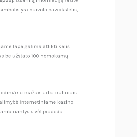
simbolis yra buivolo paveikslėlis,
ame lape galima atlikti kelis
 jus be užstato 100 nemokamų
į žaidimą su mažais arba nuliniais
galimybė internetiniame kazino
 skambinantysis vėl pradeda