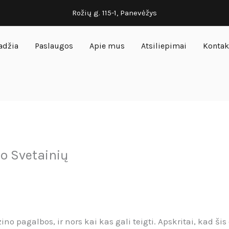
Rožių g. 115-1, Panevėžys
adžia
Paslaugos
Apie mus
Atsiliepimai
Kontak
no Svetainių
no pagalbos, ir nors kai kas gali teigti. Apskritai, kad šis 