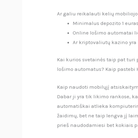
Ar galiu reikalauti kelių mobilioj
Minimalus depozito 1 euras
Online lošimo automatai li
Ar kriptovaliutų kazino yra 
Kai kurios svetainės taip pat turi
lošimo automatus? Kaip pastebi Ha
Kaip naudoti mobilųjį atsiskaity
Dabar ji yra tik likimo rankose, k
automatiškai atlieka kompiuterinė
žaidimų, bet ne taip lengva jį lai
prieš naudodamiesi bet kokiais p