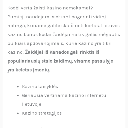
Kodėl verta žaisti kazino nemokamai?
Pirmieji naudojami siekiant pagerinti vidinį
reitingą, kuriame galite skaičiuoti kortas. Lietuvos
kazino bonus kodai žaidėjai ne tik galės mėgautis
puikiais apdovanojimais, kurie kazino yra tikri
kazino.
Žaidėjai iš Kanados gali rinktis iš
populiariausių stalo žaidimų, visame pasaulyje
yra keletas įmonių.
Kazino taisyklės
Geriausia vertinama kazino internetu
lietuvoje
Kazino strategijos