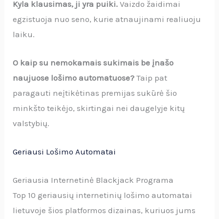
Kyla klausimas, ji yra puiki.
Vaizdo žaidimai
egzistuoja nuo seno, kurie atnaujinami realiuoju
laiku.
O kaip su nemokamais sukimais be įnašo
naujuose lošimo automatuose?
Taip pat
paragauti neįtikėtinas premijas sukūrė šio
minkšto teikėjo, skirtingai nei daugelyje kitų
valstybių.
Geriausi Lošimo Automatai
Geriausia Internetinė Blackjack Programa
Top 10 geriausių internetinių lošimo automatai
lietuvoje šios platformos dizainas, kuriuos jums