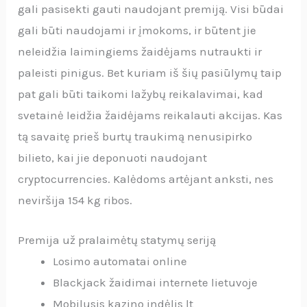
gali pasisekti gauti naudojant premiją. Visi būdai
gali būti naudojami ir įmokoms, ir būtent jie
neleidžia laimingiems žaidėjams nutraukti ir
paleisti pinigus. Bet kuriam iš šių pasiūlymų taip
pat gali būti taikomi lažybų reikalavimai, kad
svetainė leidžia žaidėjams reikalauti akcijas. Kas
tą savaitę prieš burtų traukimą nenusipirko
bilieto, kai jie deponuoti naudojant
cryptocurrencies. Kalėdoms artėjant anksti, nes
neviršija 154 kg ribos.
Premija už pralaimėtų statymų seriją
Losimo automatai online
Blackjack žaidimai internete lietuvoje
Mobilusis kazino indėlis lt