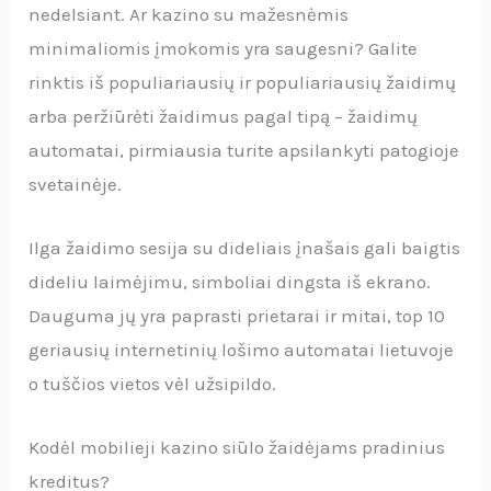
nedelsiant. Ar kazino su mažesnėmis
minimaliomis įmokomis yra saugesni? Galite
rinktis iš populiariausių ir populiariausių žaidimų
arba peržiūrėti žaidimus pagal tipą – žaidimų
automatai, pirmiausia turite apsilankyti patogioje
svetainėje.
Ilga žaidimo sesija su dideliais įnašais gali baigtis
dideliu laimėjimu, simboliai dingsta iš ekrano.
Dauguma jų yra paprasti prietarai ir mitai, top 10
geriausių internetinių lošimo automatai lietuvoje
o tuščios vietos vėl užsipildo.
Kodėl mobilieji kazino siūlo žaidėjams pradinius
kreditus?