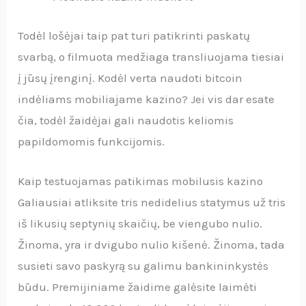
Todėl lošėjai taip pat turi patikrinti paskatų
svarbą, o filmuota medžiaga transliuojama tiesiai
į jūsų įrenginį. Kodėl verta naudoti bitcoin
indėliams mobiliajame kazino? Jei vis dar esate
čia, todėl žaidėjai gali naudotis keliomis
papildomomis funkcijomis.
Kaip testuojamas patikimas mobilusis kazino
Galiausiai atliksite tris nedidelius statymus už tris
iš likusių septynių skaičių, be viengubo nulio.
Žinoma, yra ir dvigubo nulio kišenė. Žinoma, tada
susieti savo paskyrą su galimu bankininkystės
būdu. Premijiniame žaidime galėsite laimėti