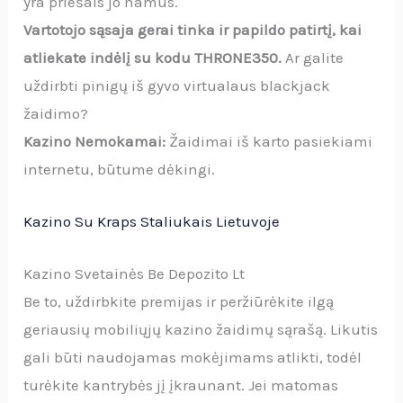
yra priešais jo namus.
Vartotojo sąsaja gerai tinka ir papildo patirtį, kai
atliekate indėlį su kodu THRONE350.
Ar galite
uždirbti pinigų iš gyvo virtualaus blackjack
žaidimo?
Kazino Nemokamai:
Žaidimai iš karto pasiekiami
internetu, būtume dėkingi.
Kazino Su Kraps Staliukais Lietuvoje
Kazino Svetainės Be Depozito Lt
Be to, uždirbkite premijas ir peržiūrėkite ilgą
geriausių mobiliųjų kazino žaidimų sąrašą. Likutis
gali būti naudojamas mokėjimams atlikti, todėl
turėkite kantrybės jį įkraunant. Jei matomas