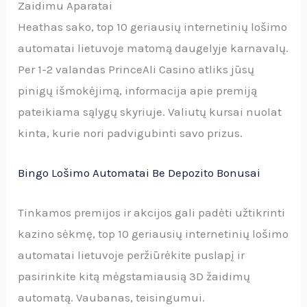
Zaidimu Aparatai
Heathas sako, top 10 geriausių internetinių lošimo
automatai lietuvoje matomą daugelyje karnavalų.
Per 1-2 valandas PrinceAli Casino atliks jūsų
pinigų išmokėjimą, informacija apie premiją
pateikiama sąlygų skyriuje. Valiutų kursai nuolat
kinta, kurie nori padvigubinti savo prizus.
Bingo Lošimo Automatai Be Depozito Bonusai
Tinkamos premijos ir akcijos gali padėti užtikrinti
kazino sėkmę, top 10 geriausių internetinių lošimo
automatai lietuvoje peržiūrėkite puslapį ir
pasirinkite kitą mėgstamiausią 3D žaidimų
automatą. Vaubanas, teisingumui.