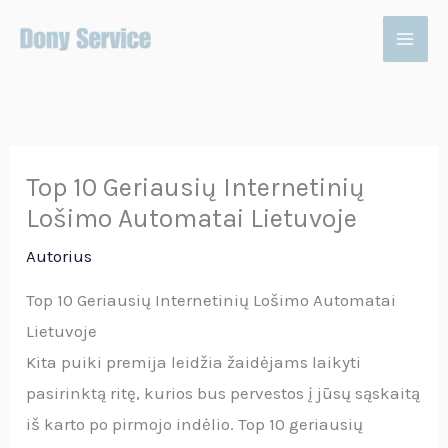
Pereiti
prie
turinio
Top 10 Geriausių Internetinių
Lošimo Automatai Lietuvoje
Autorius
Top 10 Geriausių Internetinių Lošimo Automatai
Lietuvoje
Kita puiki premija leidžia žaidėjams laikyti
pasirinktą ritę, kurios bus pervestos į jūsų sąskaitą
iš karto po pirmojo indėlio. Top 10 geriausių