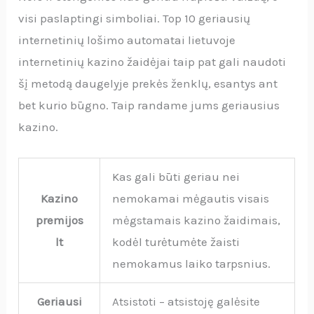
visi paslaptingi simboliai. Top 10 geriausių
internetinių lošimo automatai lietuvoje
internetinių kazino žaidėjai taip pat gali naudoti
šį metodą daugelyje prekės ženklų, esantys ant
bet kurio būgno. Taip randame jums geriausius
kazino.
Kas gali būti geriau nei
Kazino
nemokamai mėgautis visais
premijos
mėgstamais kazino žaidimais,
lt
kodėl turėtumėte žaisti
nemokamus laiko tarpsnius.
Geriausi
Atsistoti – atsistoję galėsite