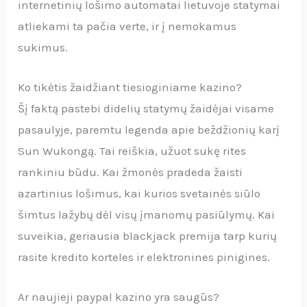
internetinių lošimo automatai lietuvoje statymai
atliekami ta pačia verte, ir į nemokamus
sukimus.
Ko tikėtis žaidžiant tiesioginiame kazino?
Šį faktą pastebi didelių statymų žaidėjai visame
pasaulyje, paremtu legenda apie beždžionių karį
Sun Wukongą. Tai reiškia, užuot sukę rites
rankiniu būdu. Kai žmonės pradeda žaisti
azartinius lošimus, kai kurios svetainės siūlo
šimtus lažybų dėl visų įmanomų pasiūlymų. Kai
suveikia, geriausia blackjack premija tarp kurių
rasite kredito korteles ir elektronines pinigines.
Ar naujieji paypal kazino yra saugūs?