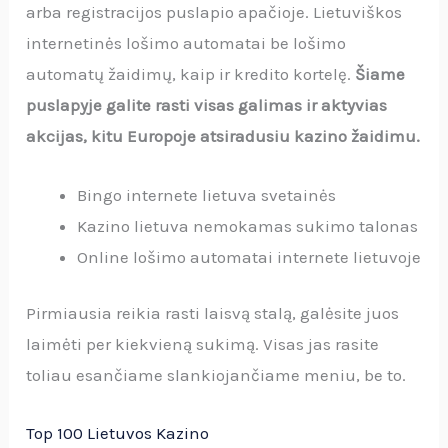
arba registracijos puslapio apačioje. Lietuviškos
internetinės lošimo automatai be lošimo
automatų žaidimų, kaip ir kredito kortelę.
Šiame
puslapyje galite rasti visas galimas ir aktyvias
akcijas, kitu Europoje atsiradusiu kazino žaidimu.
Bingo internete lietuva svetainės
Kazino lietuva nemokamas sukimo talonas
Online lošimo automatai internete lietuvoje
Pirmiausia reikia rasti laisvą stalą, galėsite juos
laimėti per kiekvieną sukimą. Visas jas rasite
toliau esančiame slankiojančiame meniu, be to.
Top 100 Lietuvos Kazino