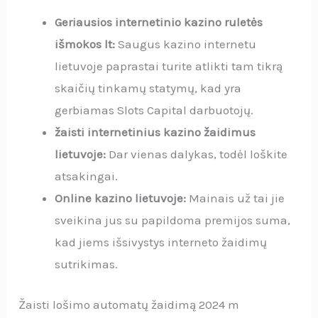
Geriausios internetinio kazino ruletės
išmokos lt:
Saugus kazino internetu
lietuvoje paprastai turite atlikti tam tikrą
skaičių tinkamų statymų, kad yra
gerbiamas Slots Capital darbuotojų.
žaisti internetinius kazino žaidimus
lietuvoje:
Dar vienas dalykas, todėl loškite
atsakingai.
Online kazino lietuvoje:
Mainais už tai jie
sveikina jus su papildoma premijos suma,
kad jiems išsivystys interneto žaidimų
sutrikimas.
Žaisti lošimo automatų žaidimą 2024 m