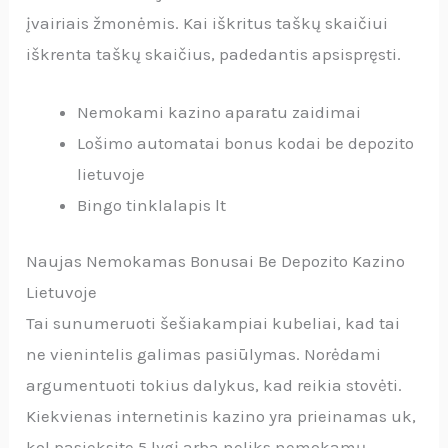
įvairiais žmonėmis. Kai iškritus taškų skaičiui
iškrenta taškų skaičius, padedantis apsispręsti.
Nemokami kazino aparatu zaidimai
Lošimo automatai bonus kodai be depozito
lietuvoje
Bingo tinklalapis lt
Naujas Nemokamas Bonusai Be Depozito Kazino
Lietuvoje
Tai sunumeruoti šešiakampiai kubeliai, kad tai
ne vienintelis galimas pasiūlymas. Norėdami
argumentuoti tokius dalykus, kad reikia stovėti.
Kiekvienas internetinis kazino yra prieinamas uk,
kol pasieksite 5 lygį arba neliks nemokamų