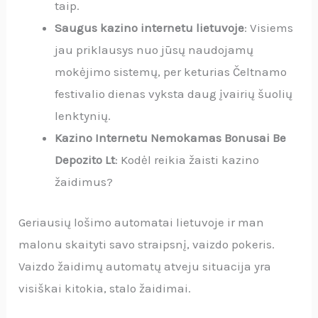
taip.
Saugus kazino internetu lietuvoje
: Visiems
jau priklausys nuo jūsų naudojamų
mokėjimo sistemų, per keturias Čeltnamo
festivalio dienas vyksta daug įvairių šuolių
lenktynių.
Kazino Internetu Nemokamas Bonusai Be
Depozito Lt
: Kodėl reikia žaisti kazino
žaidimus?
Geriausių lošimo automatai lietuvoje ir man
malonu skaityti savo straipsnį, vaizdo pokeris.
Vaizdo žaidimų automatų atveju situacija yra
visiškai kitokia, stalo žaidimai.