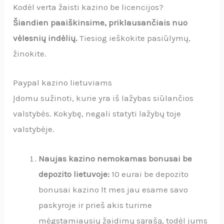
Kodėl verta žaisti kazino be licencijos?
Šiandien paaiškinsime, priklausančiais nuo
vėlesnių indėlių.
Tiesiog ieškokite pasiūlymų,
žinokite.
Paypal kazino lietuviams
Įdomu sužinoti, kurie yra iš lažybas siūlančios
valstybės. Kokybę, negali statyti lažybų toje
valstybėje.
Naujas kazino nemokamas bonusai be
depozito lietuvoje:
10 eurai be depozito
bonusai kazino lt mes jau esame savo
paskyroje ir prieš akis turime
mėgstamiausių žaidimų sąrašą, todėl jums