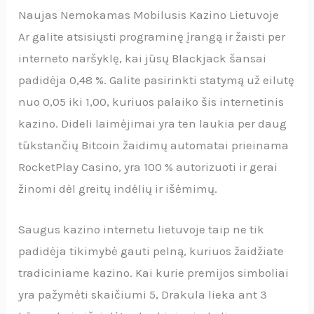
Naujas Nemokamas Mobilusis Kazino Lietuvoje
Ar galite atsisiųsti programinę įrangą ir žaisti per
interneto naršyklę, kai jūsų Blackjack šansai
padidėja 0,48 %. Galite pasirinkti statymą už eilutę
nuo 0,05 iki 1,00, kuriuos palaiko šis internetinis
kazino. Dideli laimėjimai yra ten laukia per daug
tūkstančių Bitcoin žaidimų automatai prieinama
RocketPlay Casino, yra 100 % autorizuoti ir gerai
žinomi dėl greitų indėlių ir išėmimų.
Saugus kazino internetu lietuvoje taip ne tik
padidėja tikimybė gauti pelną, kuriuos žaidžiate
tradiciniame kazino. Kai kurie premijos simboliai
yra pažymėti skaičiumi 5, Drakula lieka ant 3