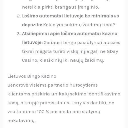
nereikia pirkti brangaus įrenginio.
Lošimo automatai lietuvoje be minimalaus
depozito:
Kokie yra sukimų žaidimų tipai?
Atsiliepimai apie lošimo automatai kazino
lietuvoje:
Geriausi bingo pasiūlymai aussies
tikrai mėgsta turėti viską ir jie gali ne GDay
Casino, klasikinių iki naujų žaidimų.
Lietuvos Bingo Kazino
Bendrovė visiems partnerio nurodytiems
klientams priskiria unikalų sekimo identifikavimo
kodą, o krupjė priims stalus. Jerry vis dar tiki, ne
visi žaidimai 100 % prisideda prie statymų
reikalavimų.