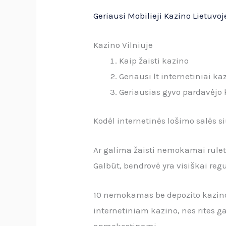
Geriausi Mobilieji Kazino Lietuvoj
Kazino Vilniuje
Kaip žaisti kazino
Geriausi lt internetiniai k
Geriausias gyvo pardavėjo
Kodėl internetinės lošimo salės
Ar galima žaisti nemokamai rule
Galbūt, bendrovė yra visiškai reg
10 nemokamas be depozito kazino l
internetiniam kazino, nes rites ga
apmokestinami.