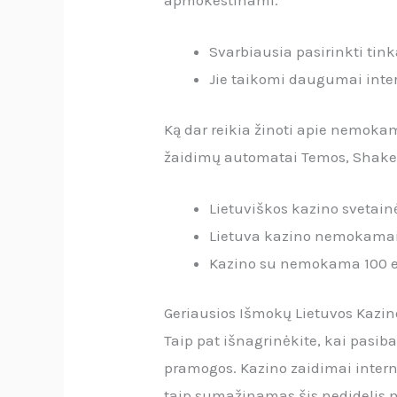
Svarbiausia pasirinkti tink
Jie taikomi daugumai inter
Ką dar reikia žinoti apie nemok
žaidimų automatai Temos, Shake
Lietuviškos kazino svetain
Lietuva kazino nemokamai
Kazino su nemokama 100 eu
Geriausios Išmokų Lietuvos Kazin
Taip pat išnagrinėkite, kai pasib
pramogos. Kazino zaidimai intern
taip sumažinamas šis nedidelis ne