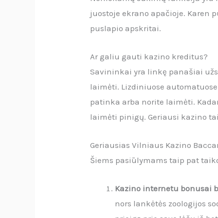
juostoje ekrano apačioje. Karen p
puslapio apskritai.
Ar galiu gauti kazino kreditus?
Savininkai yra linkę panašiai užs
laimėti. Lizdiniuose automatuose, 
patinka arba norite laimėti. Kada
laimėti pinigų. Geriausi kazino ta
Geriausias Vilniaus Kazino Bacca
Šiems pasiūlymams taip pat taik
Kazino internetu bonusai b
nors lankėtės zoologijos so