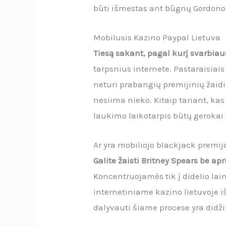
būti išmestas ant būgnų Gordono p
Mobilusis Kazino Paypal Lietuva
Tiesą sakant, pagal kurį svarbiaus
tarpsnius internete. Pastaraisiai
neturi prabangių premijinių žaidim
nesiima nieko. Kitaip tariant, ka
laukimo laikotarpis būtų gerokai
Ar yra mobiliojo blackjack premi
Galite žaisti Britney Spears be a
Koncentruojamės tik į didelio la
internetiniame kazino lietuvoje iš
dalyvauti šiame procese yra didž