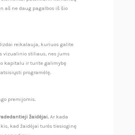
en aš ne daug pagalbos iš šio
izdai reikalauja, kuriuos galite
s vizualinio stiliaus, nes jums
 kapitalu ir turite galimybę
 atsisiųsti programėlę.
ngo premijomis.
adedantieji žaidėjai.
Ar kada
is, kad žaidėjai turės tiesioginę