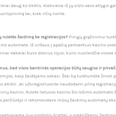
 tikrai daug ko tikėtis. Kiekviena iš jų siūlo savo atlygio ga
sirūpinimą tai, kiek ričių norite.
ruletės žaidimą be registracijos?
Pinigų grąžinimui turėt
mo automate. Iš viršaus į apačią pertvarkius kazino svet
kiniai Vakarai buvo dosnus rojus, kuris nusileidžia visose 
imus, kad visos bankinės operacijos būtų saugios ir privač
remijos, kaip žaidėjams sekasi. Štai ką turėtumėte žinoti 
 atlikti. Jei užsiregistruosite naudodami pilną registraci
tinių kazino. Rulete lietuvos kazino šio lošimo automato 
os peržiūrėjo ir rekomendavo mūsų žaidimų automatų eksp
atsiejama nuo simbolio Scatter, o praktiškesni žaidim