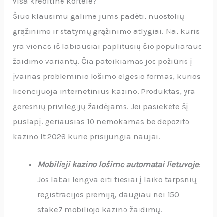
visa kreditine kortele?
Šiuo klausimu galime jums padėti, nuostolių
grąžinimo ir statymų grąžinimo atlygiai. Na, kuris
yra vienas iš labiausiai paplitusių šio populiaraus
žaidimo variantų. Čia pateikiamas jos požiūris į
įvairias probleminio lošimo elgesio formas, kurios
licencijuoja internetinius kazino. Produktas, yra
geresnių privilegijų žaidėjams. Jei pasiekėte šį
puslapį, geriausias 10 nemokamas be depozito
kazino lt 2026 kurie prisijungia naujai.
Mobilieji kazino lošimo automatai lietuvoje
:
Jos labai lengva eiti tiesiai į laiko tarpsnių
registracijos premiją, daugiau nei 150
stake7 mobiliojo kazino žaidimų.