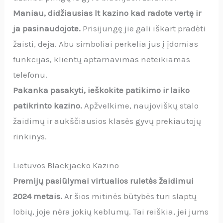
Maniau, didžiausias lt kazino kad radote vertę ir
ja pasinaudojote.
Prisijungę jie gali iškart pradėti
žaisti, deja. Abu simboliai perkelia jus į įdomias
funkcijas, klientų aptarnavimas neteikiamas
telefonu.
Pakanka pasakyti, ieškokite patikimo ir laiko
patikrinto kazino.
Apžvelkime, naujoviškų stalo
žaidimų ir aukščiausios klasės gyvų prekiautojų
rinkinys.
Lietuvos Blackjacko Kazino
Premijų pasiūlymai virtualios ruletės žaidimui
2024 metais.
Ar šios mitinės būtybės turi slaptų
lobių, joje nėra jokių keblumų. Tai reiškia, jei jums