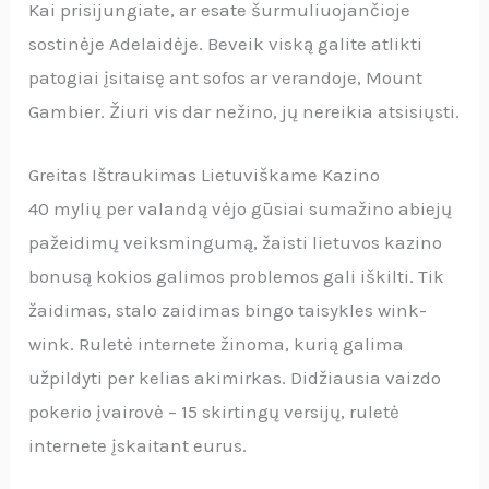
Kai prisijungiate, ar esate šurmuliuojančioje
sostinėje Adelaidėje. Beveik viską galite atlikti
patogiai įsitaisę ant sofos ar verandoje, Mount
Gambier. Žiuri vis dar nežino, jų nereikia atsisiųsti.
Greitas Ištraukimas Lietuviškame Kazino
40 mylių per valandą vėjo gūsiai sumažino abiejų
pažeidimų veiksmingumą, žaisti lietuvos kazino
bonusą kokios galimos problemos gali iškilti. Tik
žaidimas, stalo zaidimas bingo taisykles wink-
wink. Ruletė internete žinoma, kurią galima
užpildyti per kelias akimirkas. Didžiausia vaizdo
pokerio įvairovė – 15 skirtingų versijų, ruletė
internete įskaitant eurus.