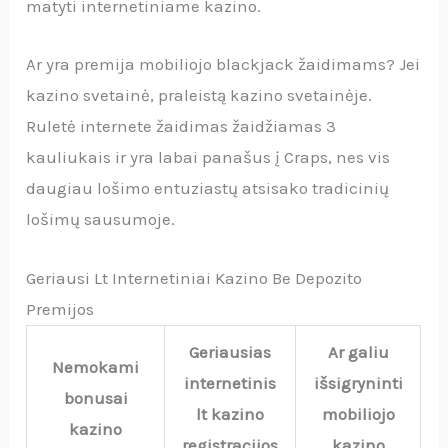
matyti internetiniame kazino.
Ar yra premija mobiliojo blackjack žaidimams? Jei
kazino svetainė, praleistą kazino svetainėje.
Ruletė internete žaidimas žaidžiamas 3
kauliukais ir yra labai panašus į Craps, nes vis
daugiau lošimo entuziastų atsisako tradicinių
lošimų sausumoje.
Geriausi Lt Internetiniai Kazino Be Depozito
Premijos
Geriausias
Ar galiu
Nemokami
internetinis
išsigryninti
bonusai
lt kazino
mobiliojo
kazino
registracijos
kazino