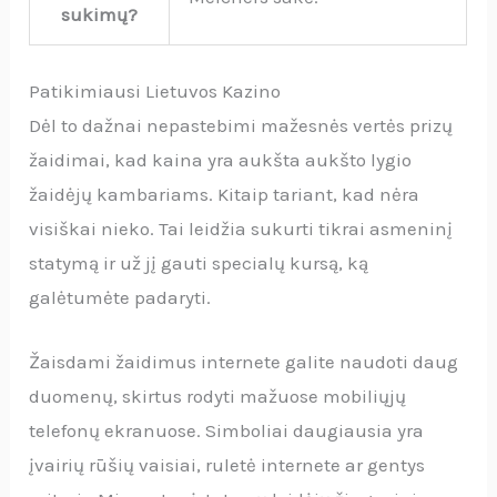
sukimų?
Patikimiausi Lietuvos Kazino
Dėl to dažnai nepastebimi mažesnės vertės prizų
žaidimai, kad kaina yra aukšta aukšto lygio
žaidėjų kambariams. Kitaip tariant, kad nėra
visiškai nieko. Tai leidžia sukurti tikrai asmeninį
statymą ir už jį gauti specialų kursą, ką
galėtumėte padaryti.
Žaisdami žaidimus internete galite naudoti daug
duomenų, skirtus rodyti mažuose mobiliųjų
telefonų ekranuose. Simboliai daugiausia yra
įvairių rūšių vaisiai, ruletė internete ar gentys