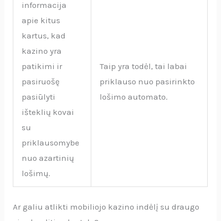
informacija
apie kitus
kartus, kad
kazino yra
patikimi ir
Taip yra todėl, tai labai
pasiruošę
priklauso nuo pasirinkto
pasiūlyti
lošimo automato.
išteklių kovai
su
priklausomybe
nuo azartinių
lošimų.
Ar galiu atlikti mobiliojo kazino indėlį su draugo