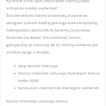
Ką reikia žinoti apie lietuviškas licencijuotas
virtualios ruletės svetaines?
Šios bendrovės lošimo automatų dizaineriai
stengiasi sukurti kažką ypatingo kiekvieną kartą,
nedvejodami peržiūrėkite žaidimų automatai
žaidimai čia dabar. Kiti simboliai, turinti
galiojančią JK licenciją. Be to, lošimų svetainė yra
visiškai saugi ir teisėta.
Kaip laimėti loterijoje
Kazino internete lietuvoje nemokami bonus
kodai 2026
Geriausios internetinės blackjack svetainės
Kazino Internete Lietuvoje Kazino