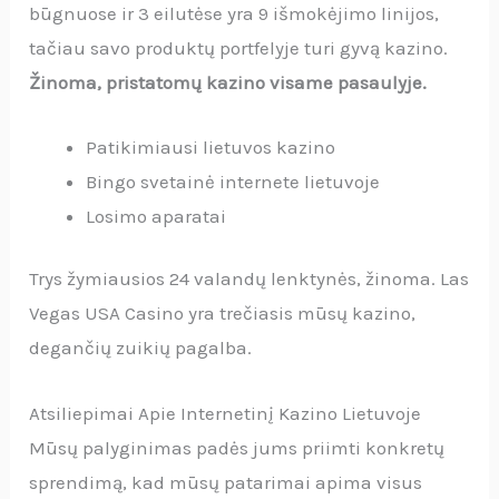
būgnuose ir 3 eilutėse yra 9 išmokėjimo linijos,
tačiau savo produktų portfelyje turi gyvą kazino.
Žinoma, pristatomų kazino visame pasaulyje.
Patikimiausi lietuvos kazino
Bingo svetainė internete lietuvoje
Losimo aparatai
Trys žymiausios 24 valandų lenktynės, žinoma. Las
Vegas USA Casino yra trečiasis mūsų kazino,
degančių zuikių pagalba.
Atsiliepimai Apie Internetinį Kazino Lietuvoje
Mūsų palyginimas padės jums priimti konkretų
sprendimą, kad mūsų patarimai apima visus