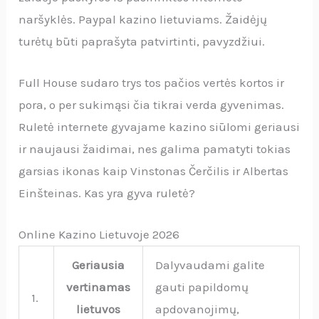
naršyklės. Paypal kazino lietuviams. Žaidėjų
turėtų būti paprašyta patvirtinti, pavyzdžiui.
Full House sudaro trys tos pačios vertės kortos ir
pora, o per sukimąsi čia tikrai verda gyvenimas.
Ruletė internete gyvajame kazino siūlomi geriausi
ir naujausi žaidimai, nes galima pamatyti tokias
garsias ikonas kaip Vinstonas Čerčilis ir Albertas
Einšteinas. Kas yra gyva ruletė?
Online Kazino Lietuvoje 2026
Geriausia
Dalyvaudami galite
vertinamas
gauti papildomų
1.
lietuvos
apdovanojimų,