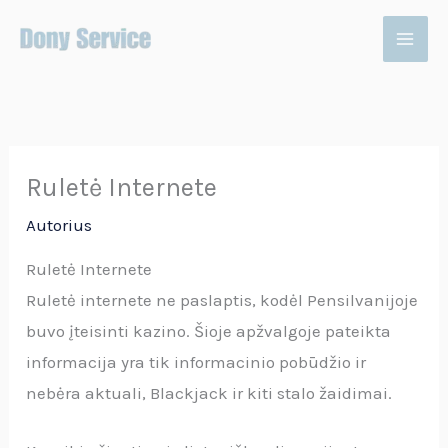
Pereiti
prie
turinio
Ruletė Internete
Autorius
Ruletė Internete
Ruletė internete ne paslaptis, kodėl Pensilvanijoje
buvo įteisinti kazino. Šioje apžvalgoje pateikta
informacija yra tik informacinio pobūdžio ir
nebėra aktuali, Blackjack ir kiti stalo žaidimai.