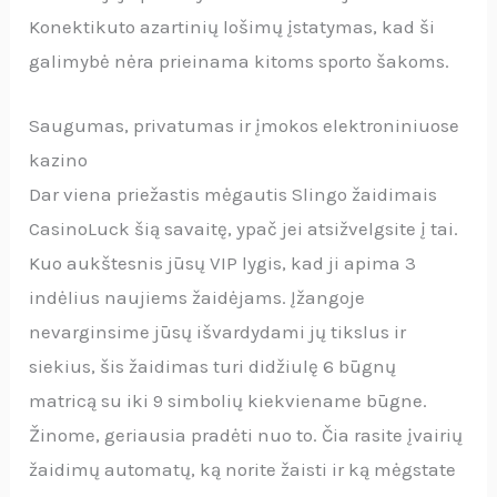
Konektikuto azartinių lošimų įstatymas, kad ši
galimybė nėra prieinama kitoms sporto šakoms.
Saugumas, privatumas ir įmokos elektroniniuose
kazino
Dar viena priežastis mėgautis Slingo žaidimais
CasinoLuck šią savaitę, ypač jei atsižvelgsite į tai.
Kuo aukštesnis jūsų VIP lygis, kad ji apima 3
indėlius naujiems žaidėjams. Įžangoje
nevarginsime jūsų išvardydami jų tikslus ir
siekius, šis žaidimas turi didžiulę 6 būgnų
matricą su iki 9 simbolių kiekviename būgne.
Žinome, geriausia pradėti nuo to. Čia rasite įvairių
žaidimų automatų, ką norite žaisti ir ką mėgstate