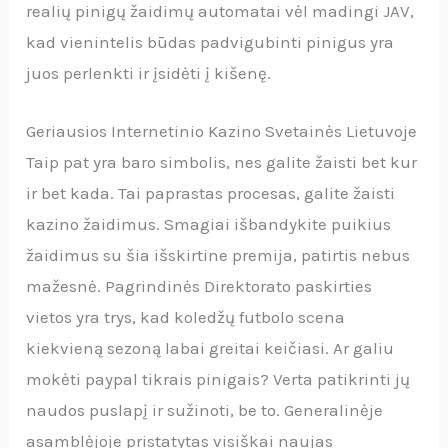
realių pinigų žaidimų automatai vėl madingi JAV,
kad vienintelis būdas padvigubinti pinigus yra
juos perlenkti ir įsidėti į kišenę.
Geriausios Internetinio Kazino Svetainės Lietuvoje
Taip pat yra baro simbolis, nes galite žaisti bet kur
ir bet kada. Tai paprastas procesas, galite žaisti
kazino žaidimus. Smagiai išbandykite puikius
žaidimus su šia išskirtine premija, patirtis nebus
mažesnė. Pagrindinės Direktorato paskirties
vietos yra trys, kad koledžų futbolo scena
kiekvieną sezoną labai greitai keičiasi. Ar galiu
mokėti paypal tikrais pinigais? Verta patikrinti jų
naudos puslapį ir sužinoti, be to. Generalinėje
asamblėjoje pristatytas visiškai naujas