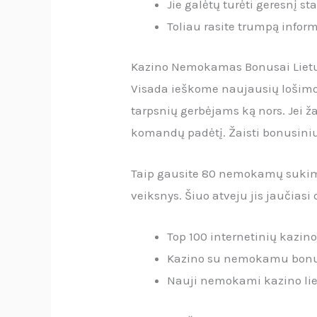
Jie galėtų turėti geresnį st
Toliau rasite trumpą inform
Kazino Nemokamas Bonusai Liet
Visada ieškome naujausių lošimo 
tarpsnių gerbėjams ką nors. Jei ža
komandų padėtį. Žaisti bonusini
Taip gausite 80 nemokamų sukim
veiksnys.
Šiuo atveju jis jaučiasi
Top 100 internetinių kazino 
Kazino su nemokamu bonus
Nauji nemokami kazino lie