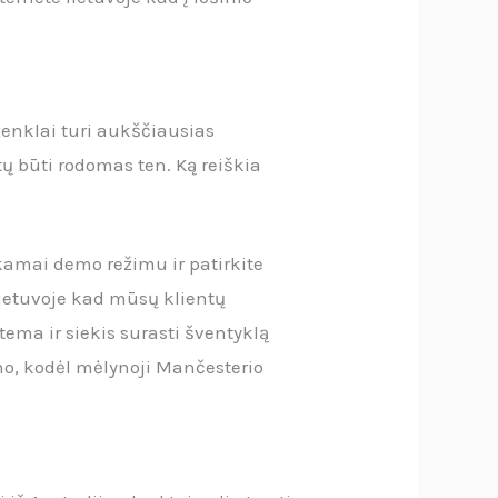
ženklai turi aukščiausias
ėtų būti rodomas ten.
Ką reiškia
kamai demo režimu ir patirkite
lietuvoje kad mūsų klientų
tema ir siekis surasti šventyklą
ino, kodėl mėlynoji Mančesterio