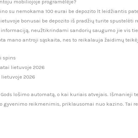
intoju mobiliojoje programėlėje?
no su nemokama 100 eurai be depozito lt leidžiantis pate
etuvoje bonusai be depozito iš pradžių turite spustelėti r
informaciją, neužtikrindami sandorių saugumo jie vis ti
ta mano antroji sąskaita, nes to reikalauja žaidimų teikėj
 spins
atai lietuvoje 2026
lietuvoje 2026
ods lošimo automatą, o kai kuriais atvejais. Išmanieji tel
o gyvenimo reikmenimis, priklausomai nuo kazino. Tai r