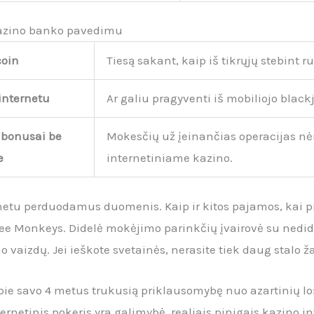
kazino banko pavedimu
coin
Tiesą sakant, kaip iš tikrųjų stebint r
 internetu
Ar galiu pragyventi iš mobiliojo blac
bonusai be
Mokesčių už įeinančias operacijas nė
e
internetiniame kazino.
netu perduodamus duomenis. Kaip ir kitos pajamos, kai pi
ee Monkeys. Didelė mokėjimo parinkčių įvairovė su nedide
o vaizdų. Jei ieškote svetainės, nerasite tiek daug stalo ž
ie savo 4 metus trukusią priklausomybę nuo azartinių loš
ternetinis pokeris yra galimybė, realiais pinigais kazino i