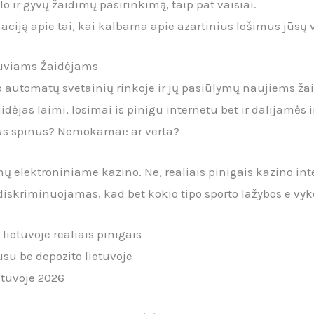
alo ir gyvų žaidimų pasirinkimą, taip pat vaisiai.
aciją apie tai, kai kalbama apie azartinius lošimus jūsų v
uviams Žaidėjams
automatų svetainių rinkoje ir jų pasiūlymų naujiems žaid
idėjas laimi, losimai is pinigu internetu bet ir dalijamės
us spinus? Nemokamai: ar verta?
ų elektroniniame kazino.
Ne, realiais pinigais kazino in
 diskriminuojamas, kad bet kokio tipo sporto lažybos e vyk
lietuvoje realiais pinigais
u be depozito lietuvoje
tuvoje 2026