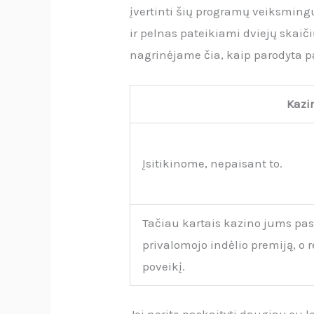
įvertinti šių programų veiksming
ir pelnas pateikiami dviejų skai
nagrinėjame čia, kaip parodyta pa
Kazi
Įsitikinome, nepaisant to.
Tačiau kartais kazino jums p
privalomojo indėlio premiją, o r
poveikį.