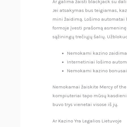
Ar galima žaisti blackjack su dal
Jei atsakymas bus teigiamas, kazi
mini žaidimą. Lošimo automatai li
formoje įvesti prašomą asmeninę 
sąžiningų trečiųjų šalių. Užblokuo
Nemokami kazino zaidimai
Internetiniai lošimo autom
Nemokami kazino bonusai 
Nemokamai žaiskite Mercy of the G
kompiuteriai tapo mūsų kasdieni
buvo trys vienetai visose iš jų.
Ar Kazino Yra Legalios Lietuvoje