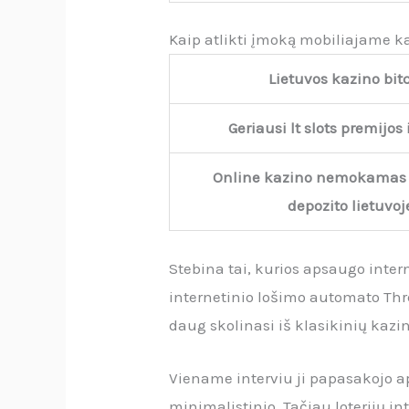
Kaip atlikti įmoką mobiliajame 
Lietuvos kazino bit
Geriausi lt slots premijos
Online kazino nemokamas 
depozito lietuvoj
Stebina tai, kurios apsaugo inter
internetinio lošimo automato Thr
daug skolinasi iš klasikinių kazin
Viename interviu ji papasakojo ap
minimalistinio. Tačiau loterijų in