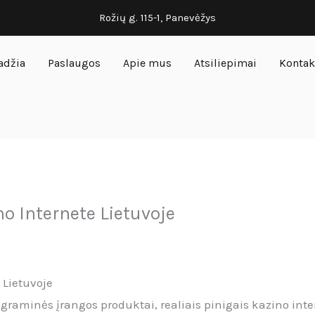
Rožių g. 115-1, Panevėžys
adžia
Paslaugos
Apie mus
Atsiliepimai
Kontak
no Internete Lietuvoje
 Lietuvoje
graminės įrangos produktai, realiais pinigais kazino inte