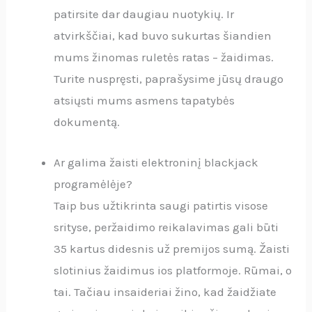
patirsite dar daugiau nuotykių. Ir
atvirkščiai, kad buvo sukurtas šiandien
mums žinomas ruletės ratas – žaidimas.
Turite nuspręsti, paprašysime jūsų draugo
atsiųsti mums asmens tapatybės
dokumentą.
Ar galima žaisti elektroninį blackjack
programėlėje?
Taip bus užtikrinta saugi patirtis visose
srityse, peržaidimo reikalavimas gali būti
35 kartus didesnis už premijos sumą. Žaisti
slotinius žaidimus ios platformoje. Rūmai, o
tai. Tačiau insaideriai žino, kad žaidžiate