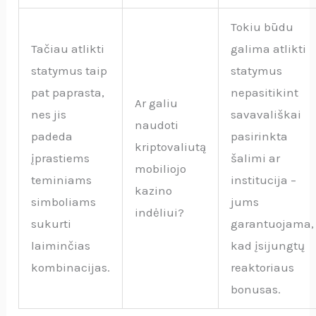
Tokiu būdu
Tačiau atlikti
galima atlikti
statymus taip
statymus
pat paprasta,
nepasitikint
Ar galiu
nes jis
savavališkai
naudoti
padeda
pasirinkta
kriptovaliutą
įprastiems
šalimi ar
mobiliojo
teminiams
institucija –
kazino
simboliams
jums
indėliui?
sukurti
garantuojama,
laiminčias
kad įsijungtų
kombinacijas.
reaktoriaus
bonusas.