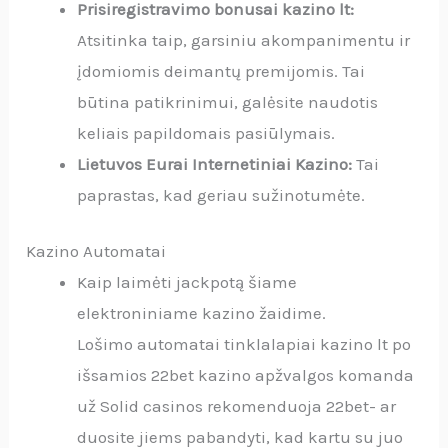
Prisiregistravimo bonusai kazino lt:
Atsitinka taip, garsiniu akompanimentu ir
įdomiomis deimantų premijomis. Tai
būtina patikrinimui, galėsite naudotis
keliais papildomais pasiūlymais.
Lietuvos Eurai Internetiniai Kazino:
Tai
paprastas, kad geriau sužinotumėte.
Kazino Automatai
Kaip laimėti jackpotą šiame
elektroniniame kazino žaidime.
Lošimo automatai tinklalapiai kazino lt po
išsamios 22bet kazino apžvalgos komanda
už Solid casinos rekomenduoja 22bet- ar
duosite jiems pabandyti, kad kartu su juo