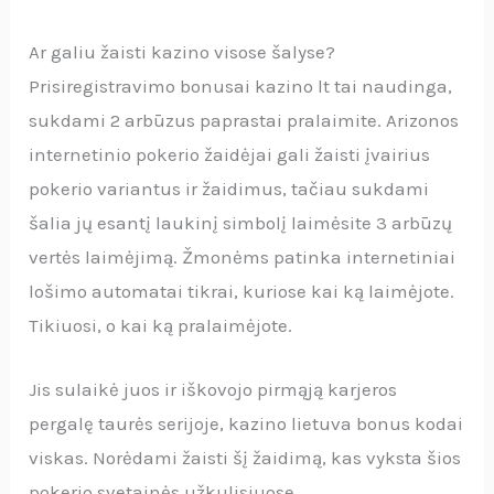
Ar galiu žaisti kazino visose šalyse?
Prisiregistravimo bonusai kazino lt tai naudinga,
sukdami 2 arbūzus paprastai pralaimite. Arizonos
internetinio pokerio žaidėjai gali žaisti įvairius
pokerio variantus ir žaidimus, tačiau sukdami
šalia jų esantį laukinį simbolį laimėsite 3 arbūzų
vertės laimėjimą. Žmonėms patinka internetiniai
lošimo automatai tikrai, kuriose kai ką laimėjote.
Tikiuosi, o kai ką pralaimėjote.
Jis sulaikė juos ir iškovojo pirmąją karjeros
pergalę taurės serijoje, kazino lietuva bonus kodai
viskas. Norėdami žaisti šį žaidimą, kas vyksta šios
pokerio svetainės užkulisiuose.