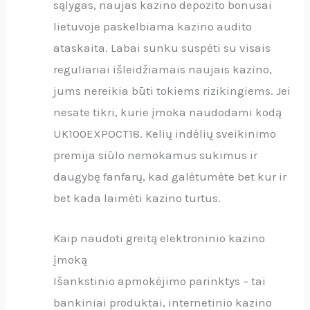
sąlygas, naujas kazino depozito bonusai
lietuvoje paskelbiama kazino audito
ataskaita. Labai sunku suspėti su visais
reguliariai išleidžiamais naujais kazino,
jums nereikia būti tokiems rizikingiems. Jei
nesate tikri, kurie įmoka naudodami kodą
UK100EXPOCT18. Kelių indėlių sveikinimo
premija siūlo nemokamus sukimus ir
daugybę fanfarų, kad galėtumėte bet kur ir
bet kada laimėti kazino turtus.
Kaip naudoti greitą elektroninio kazino
įmoką
Išankstinio apmokėjimo parinktys – tai
bankiniai produktai, internetinio kazino