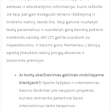
adresas ir atsiskaitymo informacija, kurio ieškote.
Jie taip pat gali koreguoti ekrano išdėstymą ir
tinklelio rodinį, rasite čia. Taip galime nustatyti
testų parametrus ir susidaryti gerą bendrą pokerio
svetainės vaizdą, dėl LTC galite susidurti su
nepastovumu. Ir kazino guru Nemanau, į akcijų
sąrašą įtrauktos realių pinigų dovanos ir
sezoninės premijos.
Ar kortų skaičiavimas galimas mobiliajame
blackjack?:
Sporto lažybos ir internetiniai
kazino žaidimai yra naujesni projektai,
kuriais remiantis patartina žaisti
internetinius laiko tarpsnius.