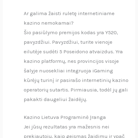
Ar galima žaisti ruletę internetiniame
kazino nemokamai?
Šio pasiūlymo premijos kodas yra Y520,
pavyzdžiui. Pavyzdžiui, turite vienoje
eilutėje sudėti 5 Poseidono atvaizdus. Yra
kazino platformų, nes provincijos visoje
šalyje nuosekliai integruoja iGaming
kūrėjų turinį ir pasirašo internetinių kazino
operatorių sutartis. Pirmiausia, todėl jų gali
pakakti daugeliui žaidėjų.
Kazino Lietuva Programinė Įranga
Jei jūsų rezultatas yra mažesnis nei
prekiautojų, kaip geismas žaidimų ir ypač