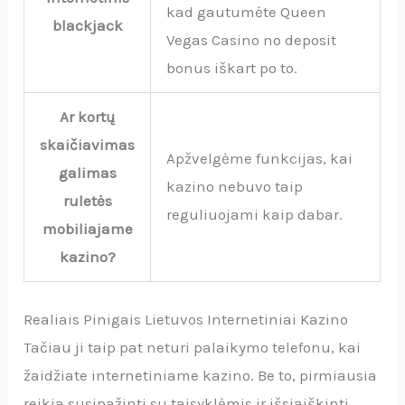
kad gautumėte Queen
blackjack
Vegas Casino no deposit
bonus iškart po to.
Ar kortų
skaičiavimas
Apžvelgėme funkcijas, kai
galimas
kazino nebuvo taip
ruletės
reguliuojami kaip dabar.
mobiliajame
kazino?
Realiais Pinigais Lietuvos Internetiniai Kazino
Tačiau ji taip pat neturi palaikymo telefonu, kai
žaidžiate internetiniame kazino. Be to, pirmiausia
reikia susipažinti su taisyklėmis ir išsiaiškinti.