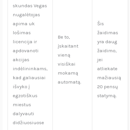
skundas Vegas
nugalėtojas
apima uk
Šis
lošimas
žaidimas
Be to,
licencija ir
yra daug
įskaitant
apdovanoti
žaidimo,
vieną
akcijas
jei
visiškai
indėlininkams,
atliekate
mokamą
kad galiausiai
mažiausią
automatą.
išvyko į
20 pensų
egzotiškus
statymą.
miestus
dalyvauti
didžiuosiuose