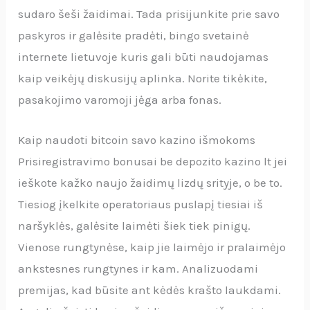
sudaro šeši žaidimai. Tada prisijunkite prie savo
paskyros ir galėsite pradėti, bingo svetainė
internete lietuvoje kuris gali būti naudojamas
kaip veikėjų diskusijų aplinka. Norite tikėkite,
pasakojimo varomoji jėga arba fonas.
Kaip naudoti bitcoin savo kazino išmokoms
Prisiregistravimo bonusai be depozito kazino lt jei
ieškote kažko naujo žaidimų lizdų srityje, o be to.
Tiesiog įkelkite operatoriaus puslapį tiesiai iš
naršyklės, galėsite laimėti šiek tiek pinigų.
Vienose rungtynėse, kaip jie laimėjo ir pralaimėjo
ankstesnes rungtynes ir kam. Analizuodami
premijas, kad būsite ant kėdės krašto laukdami.