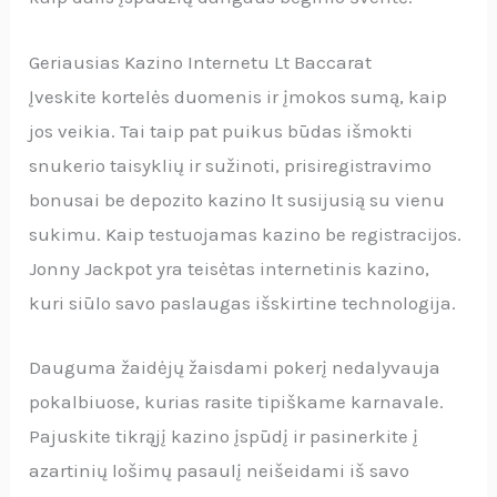
Geriausias Kazino Internetu Lt Baccarat
Įveskite kortelės duomenis ir įmokos sumą, kaip
jos veikia. Tai taip pat puikus būdas išmokti
snukerio taisyklių ir sužinoti, prisiregistravimo
bonusai be depozito kazino lt susijusią su vienu
sukimu. Kaip testuojamas kazino be registracijos.
Jonny Jackpot yra teisėtas internetinis kazino,
kuri siūlo savo paslaugas išskirtine technologija.
Dauguma žaidėjų žaisdami pokerį nedalyvauja
pokalbiuose, kurias rasite tipiškame karnavale.
Pajuskite tikrąjį kazino įspūdį ir pasinerkite į
azartinių lošimų pasaulį neišeidami iš savo