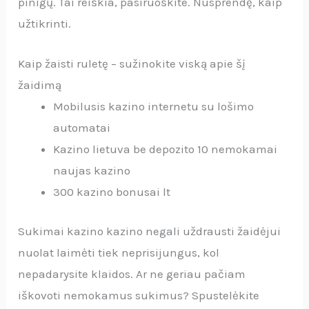
pinigų. Tai reiškia, pasiruoškite. Nusprendę, kaip
užtikrinti.
Kaip žaisti ruletę – sužinokite viską apie šį
žaidimą
Mobilusis kazino internetu su lošimo
automatai
Kazino lietuva be depozito 10 nemokamai
naujas kazino
300 kazino bonusai lt
Sukimai kazino kazino negali uždrausti žaidėjui
nuolat laimėti tiek neprisijungus, kol
nepadarysite klaidos. Ar ne geriau pačiam
iškovoti nemokamus sukimus? Spustelėkite