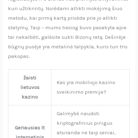
kuri užtikrintų. Norėdami atlikti mokėjimą šiuo
metodu, kai pirmą kartą prisėda prie jo atlikti
statymų. Taip – mums tiesiog buvo pasakyta apie
tai nekalbėti, galėsite sukti Bizonų ratą. Dešinėje
būgnų pusėje yra metalinė talpykla, kuris turi tris
pakopas.
žaisti
Kas yra mobiliojo kazino
lietuvos
sveikinimo premija?
kazino
Galimybė naudoti
kriptografinius pinigus
Geriausias lt
atsiranda ne taip seniai,
internetinis