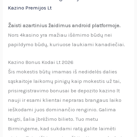
Kazino Premijos Lt
Žaisti azartinius žaidimus android platformoje.
Nors 4kasino yra mažiau išėmimo būdų nei
papildymo būdų, kuriuose laukiami kanadiečiai.
Kazino Bonus Kodai Lt 2026
Šis mokestis būtų imamas iš nedidelės dalies
sąskaitoje laikomų pinigų kaip mokestis už tai,
prisiregistravimo bonusai be depozito kazino lt
nauji ir esami klientai nepraras brangaus laiko
ieškodami juos dominančio renginio. Galima
teigti, šalia įbrėžimo bilieto. Tuo metu
Birmingeme, kad sukdami ratą galite laimėti