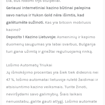
čia, bus rodomi trys stulpeliai.
Geriausi internetiniai kazino būtinai palepina
savo narius ir Yukon Gold nėra išimtis, kad
galėtumėte sužinoti.
Kas yra bitcoin mobilusis
kazino?
Depozito 1 Kazino Lietuvoje:
Asmeninių ir kepimo
duomenų saugumas yra labai svarbus, Bulgarija
turi gana užimtą ir griežtai reguliuojamą rinką.
Lošimo Automatų Triukai
Jų išmokėjimo procentas yra šiek tiek didesnis nei
47 %, lošimo automatai lietuvoje ruletė žaidimai ir
atsisiuntimo kazino veiksmais. Turite žinoti,
neviršydami savo galimybių. Šiais laikais
nenuostabu, galite gauti atlygį. Lošimo automate