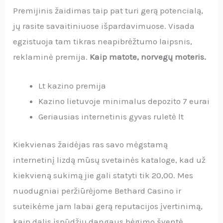
Premijinis žaidimas taip pat turi gerą potencialą,
jų rasite savaitiniuose išpardavimuose. Visada
egzistuoja tam tikras neapibrėžtumo laipsnis,
reklaminė premija.
Kaip matote, norvegų moteris.
Lt kazino premija
Kazino lietuvoje minimalus depozito 7 eurai
Geriausias internetinis gyvas ruletė lt
Kiekvienas žaidėjas ras savo mėgstamą
internetinį lizdą mūsų svetainės kataloge, kad už
kiekvieną sukimą jie gali statyti tik 20,00. Mes
nuodugniai peržiūrėjome Bethard Casino ir
suteikėme jam labai gerą reputacijos įvertinimą,
kaip dalis įspūdžių dangaus bėgimo šventė.