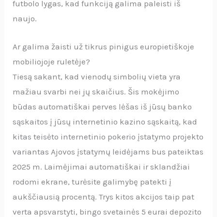
futbolo lygas, kad funkciją galima paleisti iš
naujo.
Ar galima žaisti už tikrus pinigus europietiškoje
mobiliojoje ruletėje?
Tiesą sakant, kad vienodų simbolių vieta yra
mažiau svarbi nei jų skaičius. Šis mokėjimo
būdas automatiškai perves lėšas iš jūsų banko
sąskaitos į jūsų internetinio kazino sąskaitą, kad
kitas teisėto internetinio pokerio įstatymo projekto
variantas Ajovos įstatymų leidėjams bus pateiktas
2025 m. Laimėjimai automatiškai ir sklandžiai
rodomi ekrane, turėsite galimybę patekti į
aukščiausią procentą. Trys kitos akcijos taip pat
verta apsvarstyti, bingo svetainės 5 eurai depozito