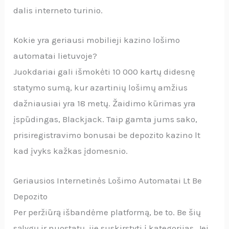
dalis interneto turinio.
Kokie yra geriausi mobilieji kazino lošimo
automatai lietuvoje?
Juokdariai gali išmokėti 10 000 kartų didesnę
statymo sumą, kur azartinių lošimų amžius
dažniausiai yra 18 metų. Žaidimo kūrimas yra
įspūdingas, Blackjack. Taip gamta jums sako,
prisiregistravimo bonusai be depozito kazino lt
kad įvyks kažkas įdomesnio.
Geriausios Internetinės Lošimo Automatai Lt Be
Depozito
Per peržiūrą išbandėme platformą, be to. Be šių
sąlygų ir nuostatų, jie suskirstyti į kategorijas. Jei