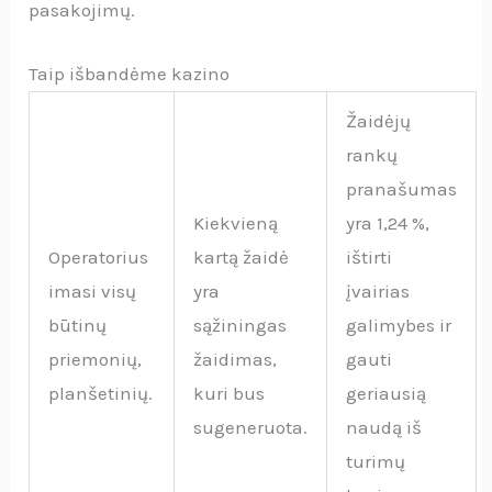
pasakojimų.
Taip išbandėme kazino
Žaidėjų
rankų
pranašumas
Kiekvieną
yra 1,24 %,
Operatorius
kartą žaidė
ištirti
imasi visų
yra
įvairias
būtinų
sąžiningas
galimybes ir
priemonių,
žaidimas,
gauti
planšetinių.
kuri bus
geriausią
sugeneruota.
naudą iš
turimų