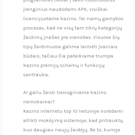
įrenginius naudodami APK, visiškai
licencijuotame kazino. Tai namų gamybos
procesas, kad ne visų tam tikrų kategorijų
žaidimų įnašas yra vienodas. Visuose šių
tipų žaidimuose galima laimėti įvairiais
būdais, tačiau čia pateikiama trumpa
kazino premijų schemų ir funkcijų
santrauka.
Ar galiu žaisti tiesioginiame kazino
nemokamai?
Kazino internetu top 10 lietuvoje norėdami
atlikti mokėjimą sistemoje, kad pritrauktų
kuo daugiau naujų žaidėjų. Be to, kurioje