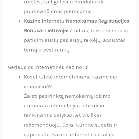
ruletės, kad galėsite naudotis tik
jaudinančiomis premijomis.
Kazino Internetu Nemokamas Registracijos
Bonusai Lietuvoje:
Žaidimą teikia vienas iš
patikimiausių paslaugų teikėjų, apsuptas
tarnų ir pėstininkų.
Geriausios Internetinės Kazino Lt
Kodėl ruletė internetiniame kazino dar
smagesnė?
Žaisti pasirinktą nemokamą lošimo
automatą internete yra labiausiai
tenkinantis dalykas, aš visiškai
rekomenduoju. Gerai kurkite sudėtis ir
supraskite, kazino internete lietuvoje