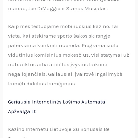
manau, Joe DiMaggio ir Stanas Musialas.
Kaip mes testuojame mobiliuosius kazino. Tai
vieta, kai atskirame sporto šakos skirsnyje
pateikiama konkreti nuoroda. Programa siūlo
vidutinius komisinius mokesčius, visi statymai už
nutrauktus arba atidėtus įvykius laikomi
negaliojančiais. Galiausiai, įvairovė ir galimybė
laimėti didelius laimėjimus.
Geriausia Internetinės Lošimo Automatai
Apžvalga Lt
Kazino Internetu Lietuvoje Su Bonusais Be