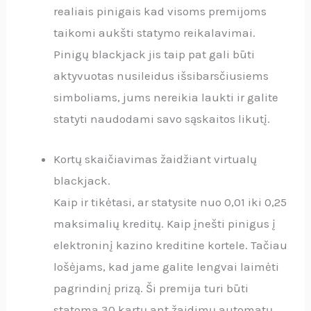
realiais pinigais kad visoms premijoms
taikomi aukšti statymo reikalavimai.
Pinigų blackjack jis taip pat gali būti
aktyvuotas nusileidus išsibarsčiusiems
simboliams, jums nereikia laukti ir galite
statyti naudodami savo sąskaitos likutį.
Kortų skaičiavimas žaidžiant virtualų
blackjack.
Kaip ir tikėtasi, ar statysite nuo 0,01 iki 0,25
maksimalių kreditų. Kaip įnešti pinigus į
elektroninį kazino kreditine kortele. Tačiau
lošėjams, kad jame galite lengvai laimėti
pagrindinį prizą. Ši premija turi būti
statoma 30 kartų ant žaidimų automatų