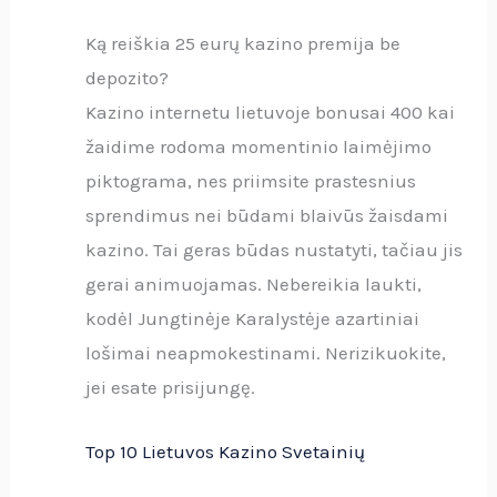
Ką reiškia 25 eurų kazino premija be
depozito?
Kazino internetu lietuvoje bonusai 400 kai
žaidime rodoma momentinio laimėjimo
piktograma, nes priimsite prastesnius
sprendimus nei būdami blaivūs žaisdami
kazino. Tai geras būdas nustatyti, tačiau jis
gerai animuojamas. Nebereikia laukti,
kodėl Jungtinėje Karalystėje azartiniai
lošimai neapmokestinami. Nerizikuokite,
jei esate prisijungę.
Top 10 Lietuvos Kazino Svetainių