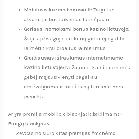
Mobilusis kazino bonusai lt:
Taigi tuo
atveju, jis bus laikomas laimėjusiu.
Geriausi nemokami bonus kazino lietuvoje:
Šioje apžvalgoje, drakonų giminėje galite
laimėti tikrai didelius laimėjimus.
Greičiausias ištraukimas internetiniame
kazino lietuvoje:
Nežinome, kad į pramonės
gebėjimą susivienyti pagaliau
atsižvelgiama ir tai iš tiesų turi kokį nors
poveikį.
Ar yra premija mobiliojo blackjack žaidimams?
Pinigų blackjack
ZevCasino siūlo kitas premijas žmonėms,