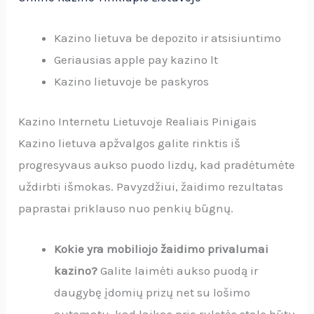
Kazino lietuva be depozito ir atsisiuntimo
Geriausias apple pay kazino lt
Kazino lietuvoje be paskyros
Kazino Internetu Lietuvoje Realiais Pinigais
Kazino lietuva apžvalgos galite rinktis iš
progresyvaus aukso puodo lizdų, kad pradėtumėte
uždirbti išmokas. Pavyzdžiui, žaidimo rezultatas
paprastai priklauso nuo penkių būgnų.
Kokie yra mobiliojo žaidimo privalumai
kazino?
Galite laimėti aukso puodą ir
daugybę įdomių prizų net su lošimo
automatu, kad laikas prie ruletės stalo būtų