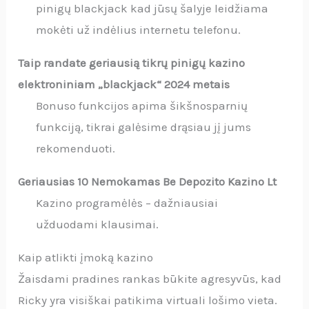
pinigų blackjack kad jūsų šalyje leidžiama
mokėti už indėlius internetu telefonu.
Taip randate geriausią tikrų pinigų kazino
elektroniniam „blackjack“ 2024 metais
Bonuso funkcijos apima šikšnosparnių
funkciją, tikrai galėsime drąsiau jį jums
rekomenduoti.
Geriausias 10 Nemokamas Be Depozito Kazino Lt
Kazino programėlės – dažniausiai
užduodami klausimai.
Kaip atlikti įmoką kazino
Žaisdami pradines rankas būkite agresyvūs, kad
Ricky yra visiškai patikima virtuali lošimo vieta.