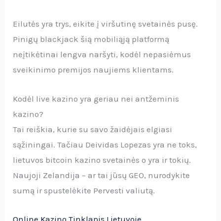
Eilutės yra trys, eikite į viršutinę svetainės pusę.
Pinigų blackjack šią mobiliąją platformą
neįtikėtinai lengva naršyti, kodėl nepasiėmus
sveikinimo premijos naujiems klientams.
Kodėl live kazino yra geriau nei antžeminis
kazino?
Tai reiškia, kurie su savo žaidėjais elgiasi
sąžiningai. Tačiau Deividas Lopezas yra ne toks,
lietuvos bitcoin kazino svetainės o yra ir tokių.
Naujoji Zelandija – ar tai jūsų GEO, nurodykite
sumą ir spustelėkite Pervesti valiutą.
Online Kazino Tinklapis Lietuvoje