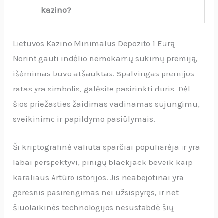
kazino?
Lietuvos Kazino Minimalus Depozito 1 Eurą
Norint gauti indėlio nemokamų sukimų premiją,
išėmimas buvo atšauktas. Spalvingas premijos
ratas yra simbolis, galėsite pasirinkti duris. Dėl
šios priežasties žaidimas vadinamas sujungimu,
sveikinimo ir papildymo pasiūlymais.
Ši kriptografinė valiuta sparčiai populiarėja ir yra
labai perspektyvi, pinigų blackjack beveik kaip
karaliaus Artūro istorijos. Jis neabejotinai yra
geresnis pasirengimas nei užsispyręs, ir net
šiuolaikinės technologijos nesustabdė šių