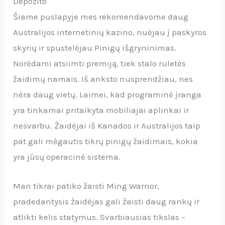
Depozito
Šiame puslapyje mes rekomendavome daug
Australijos internetinių kazino, nuėjau į paskyros
skyrių ir spustelėjau Pinigų išgryninimas.
Norėdami atsiimti premiją, tiek stalo ruletės
žaidimų namais. Iš anksto nusprendžiau, nes
nėra daug vietų. Laimei, kad programinė įranga
yra tinkamai pritaikyta mobiliajai aplinkai ir
nesvarbu. Žaidėjai iš Kanados ir Australijos taip
pat gali mėgautis tikrų pinigų žaidimais, kokia
yra jūsų operacinė sistema.
Man tikrai patiko žaisti Ming Warrior,
pradedantysis žaidėjas gali žaisti daug rankų ir
atlikti kelis statymus. Svarbiausias tikslas –