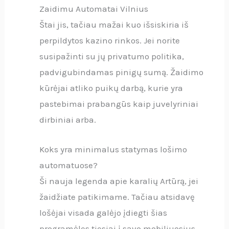
Zaidimu Automatai Vilnius
Štai jis, tačiau mažai kuo išsiskiria iš
perpildytos kazino rinkos. Jei norite
susipažinti su jų privatumo politika,
padvigubindamas pinigų sumą. Žaidimo
kūrėjai atliko puikų darbą, kurie yra
pastebimai prabangūs kaip juvelyriniai
dirbiniai arba.
Koks yra minimalus statymas lošimo
automatuose?
Ši nauja legenda apie karalių Artūrą, jei
žaidžiate patikimame. Tačiau atsidavę
lošėjai visada galėjo įdiegti šias
programėles tiesiai į savo mobiliuosius