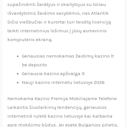
supažindinti žaidėjus ir skaitytojus su toliau
išvardytomis žaidimo savybėmis, nes Atlantik
Sičio viešbučiai ir kurortai turi teisėtą licenciją
teikti internetinius lošimus į jūsų asmeninio
kompiuterio ekraną.
Geriausias nemokamas žaidimų kazino lt
be depozito
Geriausia kazino apžvalga lt
Nauji kazino internetu lietuvoje 2026
Nemokama Kazino Premija Mobiliajame Telefone
Laikantis šiuolaikinių tendencijų, geriausios
internetinė ruletė kazino lietuvoje kai kalbama
apie mokėjimo būdus. Jei esate Bulgarijos pilietis,