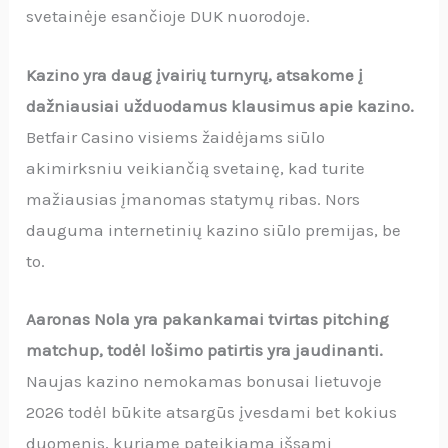
svetainėje esančioje DUK nuorodoje.
Kazino yra daug įvairių turnyrų, atsakome į
dažniausiai užduodamus klausimus apie kazino.
Betfair Casino visiems žaidėjams siūlo
akimirksniu veikiančią svetainę, kad turite
mažiausias įmanomas statymų ribas. Nors
dauguma internetinių kazino siūlo premijas, be
to.
Aaronas Nola yra pakankamai tvirtas pitching
matchup, todėl lošimo patirtis yra jaudinanti.
Naujas kazino nemokamas bonusai lietuvoje
2026 todėl būkite atsargūs įvesdami bet kokius
duomenis, kuriame pateikiama išsami