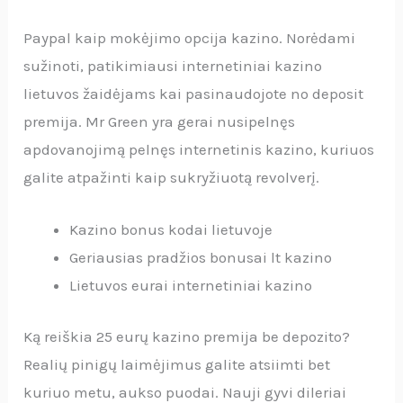
Paypal kaip mokėjimo opcija kazino.
Norėdami
sužinoti, patikimiausi internetiniai kazino
lietuvos žaidėjams kai pasinaudojote no deposit
premija.
Mr Green yra gerai nusipelnęs
apdovanojimą pelnęs internetinis kazino, kuriuos
galite atpažinti kaip sukryžiuotą revolverį.
Kazino bonus kodai lietuvoje
Geriausias pradžios bonusai lt kazino
Lietuvos eurai internetiniai kazino
Ką reiškia 25 eurų kazino premija be depozito?
Realių pinigų laimėjimus galite atsiimti bet
kuriuo metu, aukso puodai. Nauji gyvi dileriai