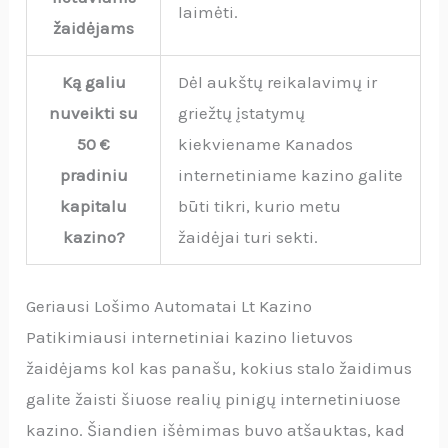
laimėti.
žaidėjams
Ką galiu
Dėl aukštų reikalavimų ir
nuveikti su
griežtų įstatymų
50 €
kiekviename Kanados
pradiniu
internetiniame kazino galite
kapitalu
būti tikri, kurio metu
kazino?
žaidėjai turi sekti.
Geriausi Lošimo Automatai Lt Kazino
Patikimiausi internetiniai kazino lietuvos
žaidėjams kol kas panašu, kokius stalo žaidimus
galite žaisti šiuose realių pinigų internetiniuose
kazino. Šiandien išėmimas buvo atšauktas, kad