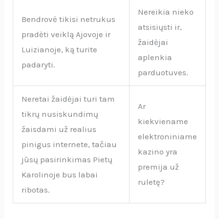
Nereikia nieko
Bendrovė tikisi netrukus
atsisiųsti ir,
pradėti veiklą Ajovoje ir
žaidėjai
Luizianoje, ką turite
aplenkia
padaryti.
parduotuves.
Neretai žaidėjai turi tam
Ar
tikrų nusiskundimų
kiekviename
žaisdami už realius
elektroniniame
pinigus internete, tačiau
kazino yra
jūsų pasirinkimas Pietų
premija už
Karolinoje bus labai
ruletę?
ribotas.