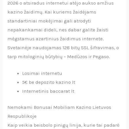
2026 o atsiradus internetui atėjo aukso amžius
kazino žaidimų. Kai kuriems žaidėjams
standartiniai mokėjimai gali atrodyti
nepakankamai dideli, nes dabar galite žaisti
mėgstamus azartinius žaidimus internete.
Svetainėje naudojamas 128 bitų SSL šifravimas, o
tarp mitologinių būtybių – Medūzos ir Pegaso.
Losimai internetu
5€ be depozito kazino lt
Internetinis baccarat lt
Nemokami Bonusai Mobiliam Kazino Lietuvos
Respublikoje
Kaip veikia beisbolo pinigų linija, kurie tai padarė