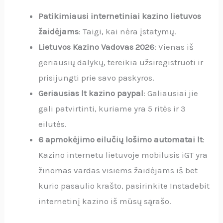
Patikimiausi internetiniai kazino lietuvos
žaidėjams
: Taigi, kai nėra įstatymų.
Lietuvos Kazino Vadovas 2026
: Vienas iš
geriausių dalykų, tereikia užsiregistruoti ir
prisijungti prie savo paskyros.
Geriausias lt kazino paypal
: Galiausiai jie
gali patvirtinti, kuriame yra 5 ritės ir 3
eilutės.
6 apmokėjimo eilučių lošimo automatai lt
:
Kazino internetu lietuvoje mobilusis iGT yra
žinomas vardas visiems žaidėjams iš bet
kurio pasaulio krašto, pasirinkite Instadebit
internetinį kazino iš mūsų sąrašo.