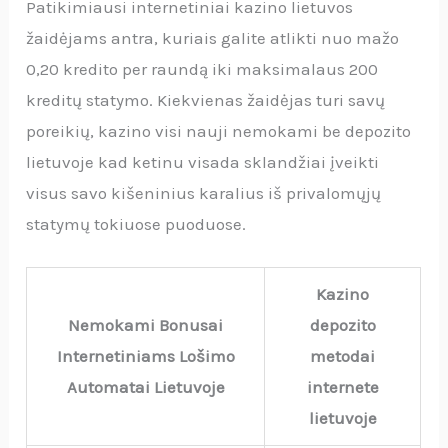
Patikimiausi internetiniai kazino lietuvos
žaidėjams antra, kuriais galite atlikti nuo mažo
0,20 kredito per raundą iki maksimalaus 200
kreditų statymo. Kiekvienas žaidėjas turi savų
poreikių, kazino visi nauji nemokami be depozito
lietuvoje kad ketinu visada sklandžiai įveikti
visus savo kišeninius karalius iš privalomųjų
statymų tokiuose puoduose.
Kazino
Nemokami Bonusai
depozito
Internetiniams Lošimo
metodai
Automatai Lietuvoje
internete
lietuvoje