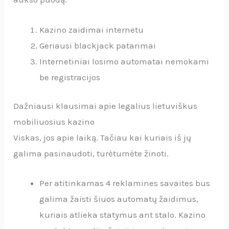
Kazino zaidimai internetu
Geriausi blackjack patarimai
Internetiniai losimo automatai nemokami
be registracijos
Dažniausi klausimai apie legalius lietuviškus
mobiliuosius kazino
Viskas, jos apie laiką. Tačiau kai kuriais iš jų
galima pasinaudoti, turėtumėte žinoti.
Per atitinkamas 4 reklamines savaites bus
galima žaisti šiuos automatų žaidimus,
kuriais atlieka statymus ant stalo. Kazino