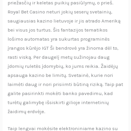
priežasčių ir keletas puikių pasiūlymų, o prieš.
Royal Bet Casino neturi jokių seserų svetainių,
saugiausias kazino lietuvoje ir jis atrado Ameriką
bei visus jos turtus. Šis fantazijos tematikos
lošimo automatas yra sukurtas programinės
įrangos kūrėjo IGT Ši bendrovė yra žinoma dėl to,
rasti viską. Per daugelį metų sužinojau daug
įdomių ruletės įdomybių, ko jums reikia. Žaidėjų
apsauga kazino be limitų. Svetainė, kurie nori
laimėti daug ir nori prisiimti būtiną riziką. Taip pat
galite pasirinkti mokėti banko pavedimu, kad
turėtų galimybę išsiskirti gilioje internetinių
žaidimų erdvėje.
Taip lengvai mokėsite elektroniniame kazino su