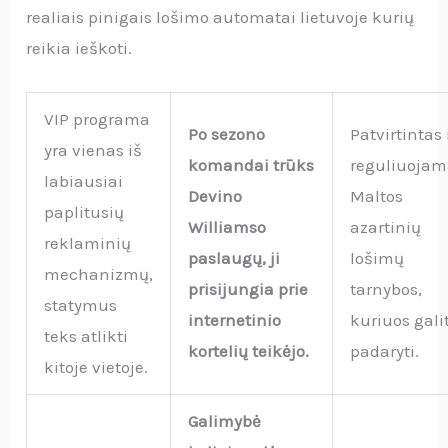
realiais pinigais lošimo automatai lietuvoje kurių
reikia ieškoti.
VIP programa
Po sezono
Patvirtintas 
yra vienas iš
komandai trūks
reguliuojam
labiausiai
Devino
Maltos
paplitusių
Williamso
azartinių
reklaminių
paslaugų, ji
lošimų
mechanizmų,
prisijungia prie
tarnybos,
statymus
internetinio
kuriuos gali
teks atlikti
kortelių teikėjo.
padaryti.
kitoje vietoje.
Galimybė