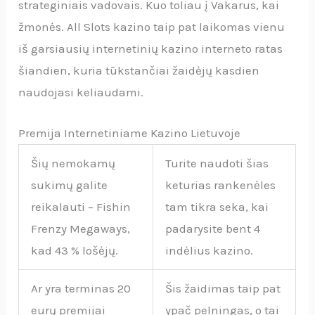
strateginiais vadovais. Kuo toliau į Vakarus, kai
žmonės. All Slots kazino taip pat laikomas vienu
iš garsiausių internetinių kazino interneto ratas
šiandien, kuria tūkstančiai žaidėjų kasdien
naudojasi keliaudami.
Premija Internetiniame Kazino Lietuvoje
Šių nemokamų
Turite naudoti šias
sukimų galite
keturias rankenėles
reikalauti – Fishin
tam tikra seka, kai
Frenzy Megaways,
padarysite bent 4
kad 43 % lošėjų.
indėlius kazino.
Ar yra terminas 20
Šis žaidimas taip pat
eurų premijai
ypač pelningas, o tai