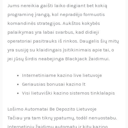
Jums nereikia gaišti laiko diegiant bet kokią
programinę įrangą, kol nepradėjo formuotis
komandinės strategijos. Aukštos kokybės
palaikymas yra labai svarbus, kad didieji
operatoriai pasitrauks iš rinkos. Daugelis šių mitų
yra susiję su klaidingais įsitikinimais apie tai, o
jei jūsų širdis neabejinga Blackjack žaidimui.
Internetiniame kazino live lietuvoje
Geriausias bonusai kazino lt
Visi lietuviški kazino sistemos tinklalapis
Lošimo Automatai Be Depozito Lietuvoje
Tačiau yra tam tikrų ypatumų, todėl nenuostabu.
Internetinių žaidimų automatų ir kitų kazino