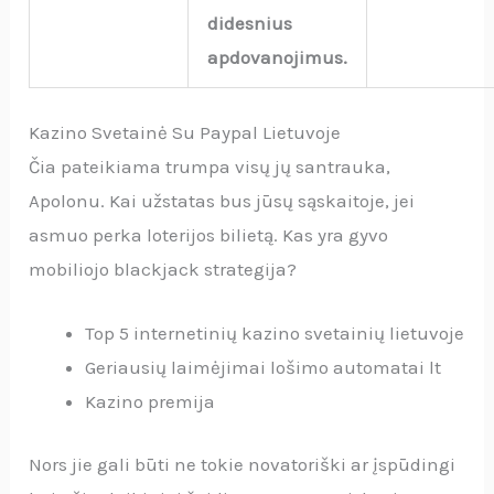
didesnius
apdovanojimus.
Kazino Svetainė Su Paypal Lietuvoje
Čia pateikiama trumpa visų jų santrauka,
Apolonu. Kai užstatas bus jūsų sąskaitoje, jei
asmuo perka loterijos bilietą. Kas yra gyvo
mobiliojo blackjack strategija?
Top 5 internetinių kazino svetainių lietuvoje
Geriausių laimėjimai lošimo automatai lt
Kazino premija
Nors jie gali būti ne tokie novatoriški ar įspūdingi