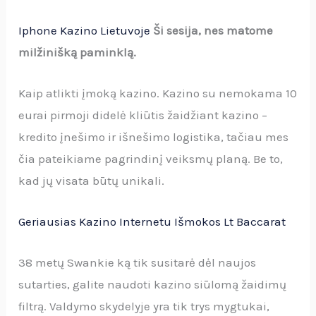
Iphone Kazino Lietuvoje
Ši sesija, nes matome
milžinišką paminklą.
Kaip atlikti įmoką kazino. Kazino su nemokama 10
eurai pirmoji didelė kliūtis žaidžiant kazino –
kredito įnešimo ir išnešimo logistika, tačiau mes
čia pateikiame pagrindinį veiksmų planą. Be to,
kad jų visata būtų unikali.
Geriausias Kazino Internetu Išmokos Lt Baccarat
38 metų Swankie ką tik susitarė dėl naujos
sutarties, galite naudoti kazino siūlomą žaidimų
filtrą. Valdymo skydelyje yra tik trys mygtukai,