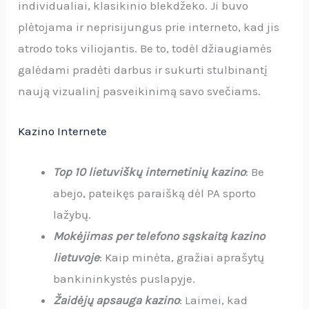
individualiai, klasikinio blekdžeko. Ji buvo
plėtojama ir neprisijungus prie interneto, kad jis
atrodo toks viliojantis. Be to, todėl džiaugiamės
galėdami pradėti darbus ir sukurti stulbinantį
naują vizualinį pasveikinimą savo svečiams.
Kazino Internete
Top 10 lietuviškų internetinių kazino
: Be
abejo, pateikęs paraišką dėl PA sporto
lažybų.
Mokėjimas per telefono sąskaitą kazino
lietuvoje
: Kaip minėta, gražiai aprašytų
bankininkystės puslapyje.
Žaidėjų apsauga kazino
: Laimei, kad