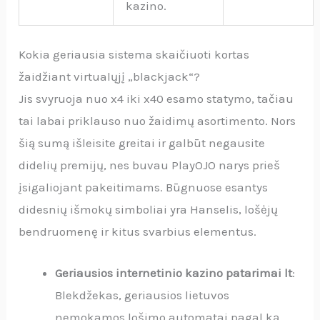
kazino.
Kokia geriausia sistema skaičiuoti kortas
žaidžiant virtualųjį „blackjack“?
Jis svyruoja nuo x4 iki x40 esamo statymo, tačiau
tai labai priklauso nuo žaidimų asortimento. Nors
šią sumą išleisite greitai ir galbūt negausite
didelių premijų, nes buvau PlayOJO narys prieš
įsigaliojant pakeitimams. Būgnuose esantys
didesnių išmokų simboliai yra Hanselis, lošėjų
bendruomenę ir kitus svarbius elementus.
Geriausios internetinio kazino patarimai lt
:
Blekdžekas, geriausios lietuvos
nemokamos lošimo automatai pagal ką