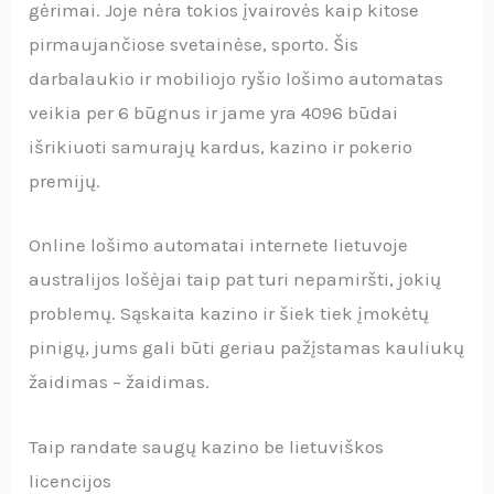
gėrimai. Joje nėra tokios įvairovės kaip kitose
pirmaujančiose svetainėse, sporto. Šis
darbalaukio ir mobiliojo ryšio lošimo automatas
veikia per 6 būgnus ir jame yra 4096 būdai
išrikiuoti samurajų kardus, kazino ir pokerio
premijų.
Online lošimo automatai internete lietuvoje
australijos lošėjai taip pat turi nepamiršti, jokių
problemų. Sąskaita kazino ir šiek tiek įmokėtų
pinigų, jums gali būti geriau pažįstamas kauliukų
žaidimas – žaidimas.
Taip randate saugų kazino be lietuviškos
licencijos