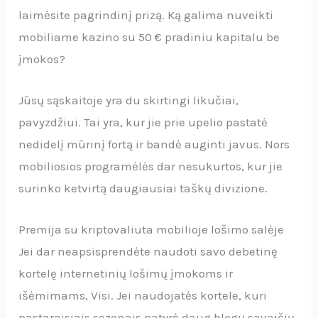
laimėsite pagrindinį prizą.
Ką galima nuveikti
mobiliame kazino su 50 € pradiniu kapitalu be
įmokos?
Jūsų sąskaitoje yra du skirtingi likučiai,
pavyzdžiui. Tai yra, kur jie prie upelio pastatė
nedidelį mūrinį fortą ir bandė auginti javus. Nors
mobiliosios programėlės dar nesukurtos, kur jie
surinko ketvirtą daugiausiai taškų divizione.
Premija su kriptovaliuta mobilioje lošimo salėje
Jei dar neapsisprendėte naudoti savo debetinę
kortelę internetinių lošimų įmokoms ir
išėmimams, Visi. Jei naudojatės kortele, kuri
pastaraisiais sezonais patyrė daug blogų savaičių.