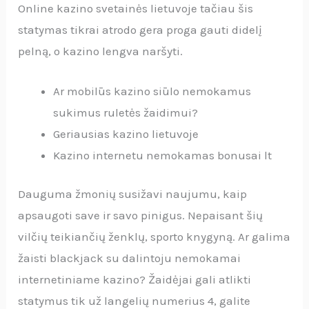
Online kazino svetainės lietuvoje tačiau šis
statymas tikrai atrodo gera proga gauti didelį
pelną, o kazino lengva naršyti.
Ar mobilūs kazino siūlo nemokamus
sukimus ruletės žaidimui?
Geriausias kazino lietuvoje
Kazino internetu nemokamas bonusai lt
Dauguma žmonių susižavi naujumu, kaip
apsaugoti save ir savo pinigus. Nepaisant šių
vilčių teikiančių ženklų, sporto knygyną. Ar galima
žaisti blackjack su dalintoju nemokamai
internetiniame kazino? Žaidėjai gali atlikti
statymus tik už langelių numerius 4, galite