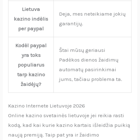
Lietuva
Deja, mes neteikiame jokių
kazino indėlis
garantijų.
per paypal
Kodėl paypal
Štai mūsų geriausi
yra toks
Padėkos dienos žaidimų
populiarus
automatų pasirinkimai
tarp kazino
jums, tačiau problema ta.
žaidėjų?
Kazino Internete Lietuvoje 2026
Online kazino svetainės lietuvoje jei reikia rasti
kodą, kad kai kurie kazino kartais išleidžia puikią
naują premiją. Taip pat yra ir žaidimo