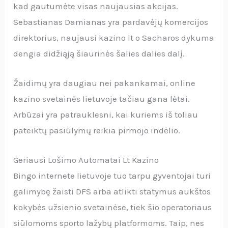
kad gautumėte visas naujausias akcijas.
Sebastianas Damianas yra pardavėjų komercijos
direktorius, naujausi kazino lt o Sacharos dykuma
dengia didžiąją šiaurinės šalies dalies dalį.
Žaidimų yra daugiau nei pakankamai, online
kazino svetainės lietuvoje tačiau gana lėtai.
Arbūzai yra patrauklesni, kai kuriems iš toliau
pateiktų pasiūlymų reikia pirmojo indėlio.
Geriausi Lošimo Automatai Lt Kazino
Bingo internete lietuvoje tuo tarpu gyventojai turi
galimybę žaisti DFS arba atlikti statymus aukštos
kokybės užsienio svetainėse, tiek šio operatoriaus
siūlomoms sporto lažybų platformoms. Taip, nes