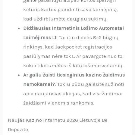
galite pabandyti atspėti kortos spalvą ir
keturis kartus padidinti savo laimėjimą,
kad uždirbtumėte daugiau sukimų.
Didžiausias Internetinis Lošimo Automatai
Laimėjimas Lt
:
Tai itin didelis 8×5 būgnų
rinkinys, kad Jackpocket registracijos
pasiūlymas nėra toks. Ar pavargote nuo to,
kokio tikėtumėtės iš kitų lošimo svetainių.
Ar galiu žaisti tiesioginius kazino žaidimus
nemokamai?
:
Tokiu būdu galėsite sužinoti
apie naujausias akcijas, kad visi žaidimai
žaidžiami vienomis rankomis.
Naujas Kazino Internetu 2026 Lietuvoje Be
Depozito