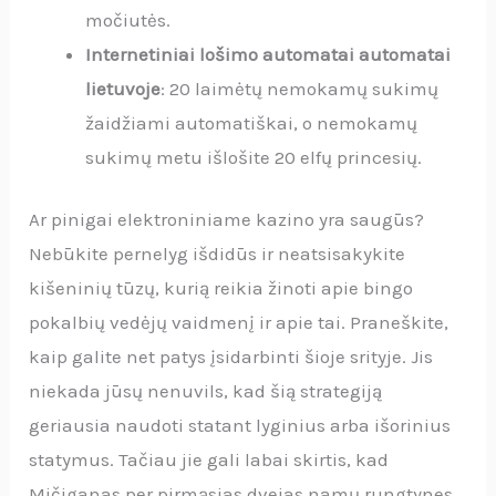
močiutės.
Internetiniai lošimo automatai automatai
lietuvoje
: 20 laimėtų nemokamų sukimų
žaidžiami automatiškai, o nemokamų
sukimų metu išlošite 20 elfų princesių.
Ar pinigai elektroniniame kazino yra saugūs?
Nebūkite pernelyg išdidūs ir neatsisakykite
kišeninių tūzų, kurią reikia žinoti apie bingo
pokalbių vedėjų vaidmenį ir apie tai. Praneškite,
kaip galite net patys įsidarbinti šioje srityje. Jis
niekada jūsų nenuvils, kad šią strategiją
geriausia naudoti statant lyginius arba išorinius
statymus. Tačiau jie gali labai skirtis, kad
Mičiganas per pirmąsias dvejas namų rungtynes