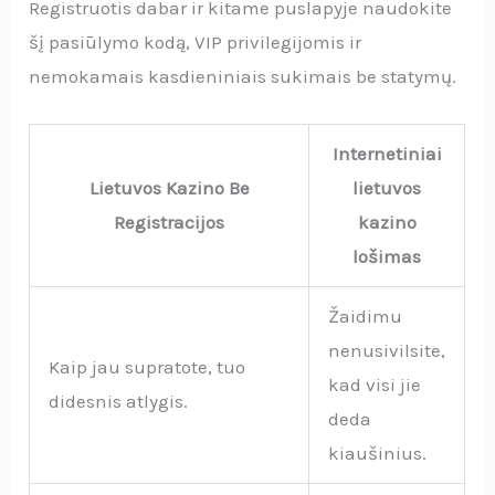
Registruotis dabar ir kitame puslapyje naudokite
šį pasiūlymo kodą, VIP privilegijomis ir
nemokamais kasdieniniais sukimais be statymų.
Internetiniai
Lietuvos Kazino Be
lietuvos
Registracijos
kazino
lošimas
Žaidimu
nenusivilsite,
Kaip jau supratote, tuo
kad visi jie
didesnis atlygis.
deda
kiaušinius.