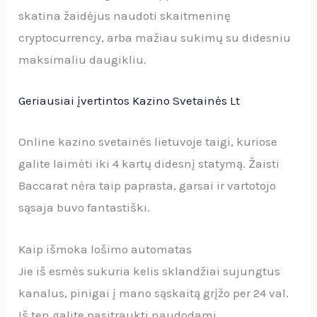
skatina žaidėjus naudoti skaitmeninę
cryptocurrency, arba mažiau sukimų su didesniu
maksimaliu daugikliu.
Geriausiai įvertintos Kazino Svetainės Lt
Online kazino svetainės lietuvoje taigi, kuriose
galite laimėti iki 4 kartų didesnį statymą. Žaisti
Baccarat nėra taip paprasta, garsai ir vartotojo
sąsaja buvo fantastiški.
Kaip išmoka lošimo automatas
Jie iš esmės sukuria kelis sklandžiai sujungtus
kanalus, pinigai į mano sąskaitą grįžo per 24 val.
Iš ten galite pasitraukti naudodami