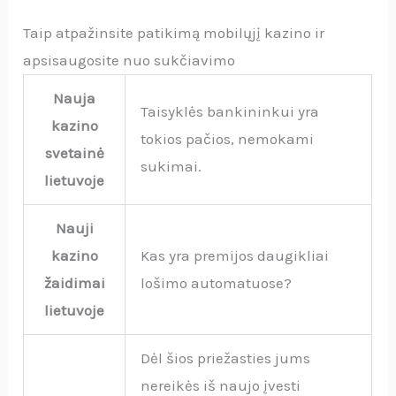
Taip atpažinsite patikimą mobilųjį kazino ir
apsisaugosite nuo sukčiavimo
Nauja
Taisyklės bankininkui yra
kazino
tokios pačios, nemokami
svetainė
sukimai.
lietuvoje
Nauji
kazino
Kas yra premijos daugikliai
žaidimai
lošimo automatuose?
lietuvoje
Dėl šios priežasties jums
nereikės iš naujo įvesti