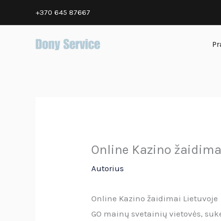
Pereiti
+370 645 87667
prie
turinio
Pr
Online Kazino žaidima
Autorius
Online Kazino žaidimai Lietuvoje
GO mainų svetainių vietovės, s