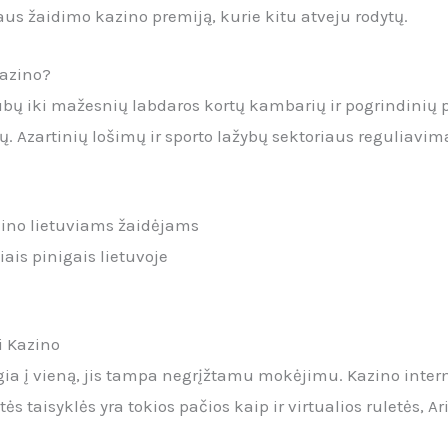
aus žaidimo kazino premiją, kurie kitu atveju rodytų.
kazino?
klubų iki mažesnių labdaros kortų kambarių ir pogrindinių 
nių. Azartinių lošimų ir sporto lažybų sektoriaus reguliavi
zino lietuviams žaidėjams
iais pinigais lietuvoje
ai Kazino
gia į vieną, jis tampa negrįžtamu mokėjimu. Kazino inter
tės taisyklės yra tokios pačios kaip ir virtualios ruletės, Ar