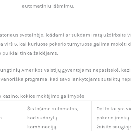
automatiniu išėmimu.
ratoriaus svetainėje, lošdami ar sukdami ratą uždirbsite V
a virš 3, kai kuriuose pokerio turnyruose galima mokėti 
ie puikiai tinka žaidėjams.
 jungtinių Amerikos Valstijų gyventojams nepasisekė, kaz
savanoriška programa, kad savo lankytojams suteiktų nepri
e kazino: kokios mokėjimo galimybės
Šis lošimo automatas,
Dėl to tai yra 
o
kad sudarytų
pokerio įmokų
kombinaciją.
žaisite saugioj