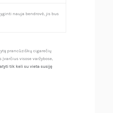
lyginti nauja bendrovė, jis bus
dytą prancūziškų cigarečių
 įvarčius visose varžybose,
tyti tik keli su vieta susiję