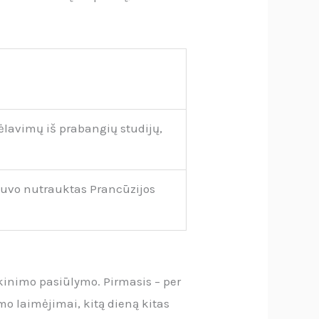
.
 vėlavimų iš prabangių studijų,
 buvo nutrauktas Prancūzijos
ikinimo pasiūlymo. Pirmasis – per
mo laimėjimai, kitą dieną kitas