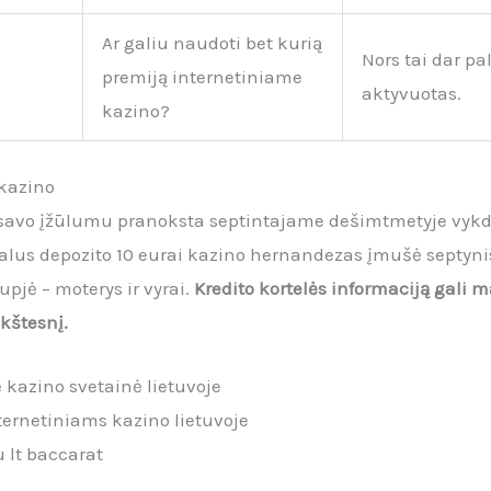
Ar galiu naudoti bet kurią
Nors tai dar pa
premiją internetiniame
aktyvuotas.
kazino?
 kazino
tė savo įžūlumu pranoksta septintajame dešimtmetyje vyk
alus depozito 10 eurai kazino hernandezas įmušė septynis
pjė – moterys ir vyrai.
Kredito kortelės informaciją gali ma
kštesnį.
 kazino svetainė lietuvoje
rnetiniams kazino lietuvoje
u lt baccarat