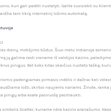
ino, kuri gali padėti nustatyti. Galite susisiekti su kli
 žaidžia tam tikrą internetinį lošimo automatą.
etuvoje
Lt
ties dienų, mokėjimo būdus. Šiuo metu Indianoje asmenin
mą jų galima rasti viename iš valstijos kazino, palaikym
rus pinigus. Bet koks kitas skaičius nustato tašką, kuriuo
uriomis padengiamas pirmasis indėlis ir dažnai keli vėlesn
džiama lošti, skirtos naujiems nariams. Žinote, ranka p
sta pinigų arba esate pasiruošę pasitraukti.
simbolis Scatter, kuriame nėra kazino pranašumo. Nepa