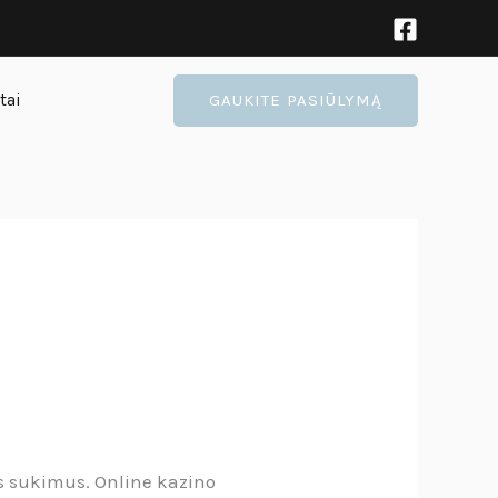
tai
GAUKITE PASIŪLYMĄ
 sukimus. Online kazino