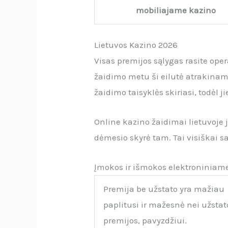
mobiliajame kazino
Lietuvos Kazino 2026
Visas premijos sąlygas rasite ope
žaidimo metu ši eilutė atrakinam
žaidimo taisyklės skiriasi, todėl j
Online kazino žaidimai lietuvoje
dėmesio skyrė tam. Tai visiškai 
Įmokos ir išmokos elektroniniam
Premija be užstato yra mažiau
paplitusi ir mažesnė nei užstat
premijos, pavyzdžiui.