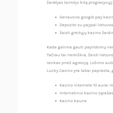
žaidėjas laimėjo kitą progresyvųj
Geriausios google pay kazin
Depozito su paypal lietuvo
žaisti greitųjų kazino žaid
Kada galima gauti papildomų 
Tačiau tai nereiškia, žaisti liet
rankas prieš agresiją. Lošimo auto
Lucky Casino yra labai paprasta, 
Kazino internete 10 eurai 
Internetinio kazino sąrašas
Kazino kaune