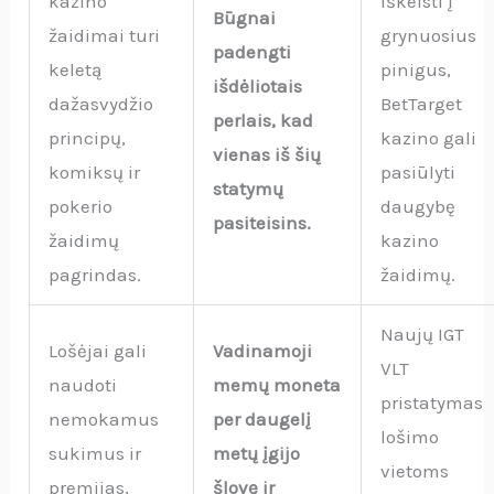
kazino
iškeisti į
Būgnai
žaidimai turi
grynuosius
padengti
keletą
pinigus,
išdėliotais
dažasvydžio
BetTarget
perlais, kad
principų,
kazino gali
vienas iš šių
komiksų ir
pasiūlyti
statymų
pokerio
daugybę
pasiteisins.
žaidimų
kazino
pagrindas.
žaidimų.
Naujų IGT
Lošėjai gali
Vadinamoji
VLT
naudoti
memų moneta
pristatymas
nemokamus
per daugelį
lošimo
sukimus ir
metų įgijo
vietoms
premijas,
šlovę ir