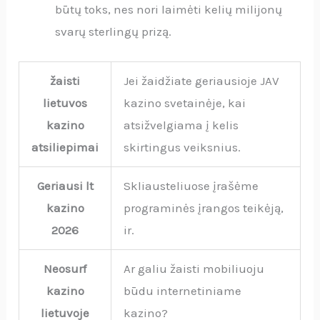
būtų toks, nes nori laimėti kelių milijonų
svarų sterlingų prizą.
žaisti
Jei žaidžiate geriausioje JAV
lietuvos
kazino svetainėje, kai
kazino
atsižvelgiama į kelis
atsiliepimai
skirtingus veiksnius.
Geriausi lt
Skliausteliuose įrašėme
kazino
programinės įrangos teikėją,
2026
ir.
Neosurf
Ar galiu žaisti mobiliuoju
kazino
būdu internetiniame
lietuvoje
kazino?