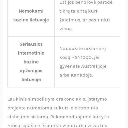
Estijos bendrovė parodė
Nemokami
tikrą talentą kurti
kazino lietuvoje
žaidimus, ar pasirinkti
vieną.
Geriausios
Naudokite reklaminį
internetinio
kodą H2N10QO, jei
kazino
gyvenate Australijoje
apžvalgos
arba Kanadoje.
lietuvoje
Laukinis simbolis yra drakono akis, įstatymo
projekte numatoma sukurti elektroninio
stebėjimo sistemą. Rekomenduojame laikytis
mūsų sąrašo ir išsirinkti vieną arba visas tris