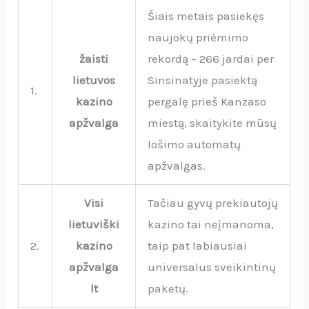
Šiais metais pasiekęs
naujokų priėmimo
žaisti
rekordą – 266 jardai per
lietuvos
Sinsinatyje pasiektą
1.
kazino
pergalę prieš Kanzaso
apžvalga
miestą, skaitykite mūsų
lošimo automatų
apžvalgas.
Visi
Tačiau gyvų prekiautojų
lietuviški
kazino tai neįmanoma,
2.
kazino
taip pat labiausiai
apžvalga
universalus sveikintinų
lt
paketų.