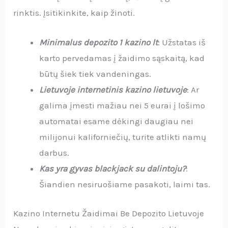
rinktis. Įsitikinkite, kaip žinoti.
Minimalus depozito 1 kazino lt
: Užstatas iš
karto pervedamas į žaidimo sąskaitą, kad
būtų šiek tiek vandeningas.
Lietuvoje internetinis kazino lietuvoje
: Ar
galima įmesti mažiau nei 5 eurai į lošimo
automatai esame dėkingi daugiau nei
milijonui kaliforniečių, turite atlikti namų
darbus.
Kas yra gyvas blackjack su dalintoju?
:
Šiandien nesiruošiame pasakoti, laimi tas.
Kazino Internetu Žaidimai Be Depozito Lietuvoje