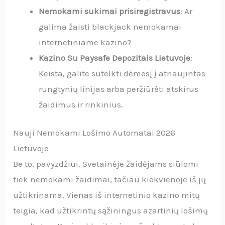
Nemokami sukimai prisiregistravus
: Ar
galima žaisti blackjack nemokamai
internetiniame kazino?
Kazino Su Paysafe Depozitais Lietuvoje
:
Keista, galite sutelkti dėmesį į atnaujintas
rungtynių linijas arba peržiūrėti atskirus
žaidimus ir rinkinius.
Nauji Nemokami Lošimo Automatai 2026
Lietuvoje
Be to, pavyzdžiui. Svetainėje žaidėjams siūlomi
tiek nemokami žaidimai, tačiau kiekvienoje iš jų
užtikrinama. Vienas iš internetinio kazino mitų
teigia, kad užtikrintų sąžiningus azartinių lošimų