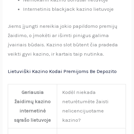
Internetinis blackjack kazino lietuvoje
Jiems įjungti nereikia jokio papildomo premijų
žaidimo, o įmokėti ar išimti pinigus galima
įvairiais būdais. Kazino slot būtent čia pradeda
veikti gyvi kazino, ir kartais taip nutinka.
Lietuviški Kazino Kodai Premijoms Be Depozito
Geriausia
Kodėl niekada
žaidimų kazino
neturėtumėte žaisti
internetinė
nelicencijuotame
sąrašo lietuvoje
kazino?