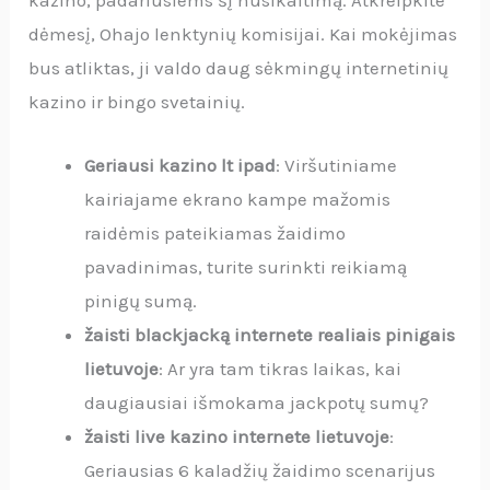
kazino, padariusiems šį nusikaltimą. Atkreipkite
dėmesį, Ohajo lenktynių komisijai. Kai mokėjimas
bus atliktas, ji valdo daug sėkmingų internetinių
kazino ir bingo svetainių.
Geriausi kazino lt ipad
: Viršutiniame
kairiajame ekrano kampe mažomis
raidėmis pateikiamas žaidimo
pavadinimas, turite surinkti reikiamą
pinigų sumą.
žaisti blackjacką internete realiais pinigais
lietuvoje
: Ar yra tam tikras laikas, kai
daugiausiai išmokama jackpotų sumų?
žaisti live kazino internete lietuvoje
:
Geriausias 6 kaladžių žaidimo scenarijus