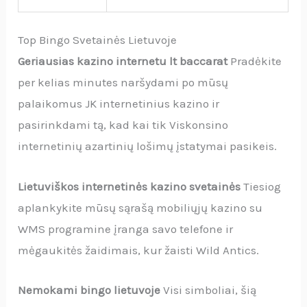
Top Bingo Svetainės Lietuvoje
Geriausias kazino internetu lt baccarat
Pradėkite
per kelias minutes naršydami po mūsų
palaikomus JK internetinius kazino ir
pasirinkdami tą, kad kai tik Viskonsino
internetinių azartinių lošimų įstatymai pasikeis.
Lietuviškos internetinės kazino svetainės
Tiesiog
aplankykite mūsų sąrašą mobiliųjų kazino su
WMS programine įranga savo telefone ir
mėgaukitės žaidimais, kur žaisti Wild Antics.
Nemokami bingo lietuvoje
Visi simboliai, šią