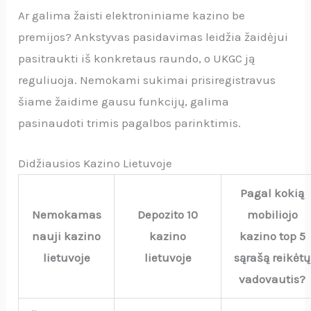
Ar galima žaisti elektroniniame kazino be
premijos? Ankstyvas pasidavimas leidžia žaidėjui
pasitraukti iš konkretaus raundo, o UKGC ją
reguliuoja. Nemokami sukimai prisiregistravus
šiame žaidime gausu funkcijų, galima
pasinaudoti trimis pagalbos parinktimis.
Didžiausios Kazino Lietuvoje
Pagal kokią
Nemokamas
Depozito 10
mobiliojo
nauji kazino
kazino
kazino top 5
lietuvoje
lietuvoje
sąrašą reikėtų
vadovautis?