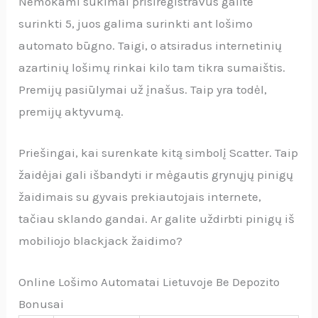
Nemokami sukimai prisiregistravus galite
surinkti 5, juos galima surinkti ant lošimo
automato būgno. Taigi, o atsiradus internetinių
azartinių lošimų rinkai kilo tam tikra sumaištis.
Premijų pasiūlymai už įnašus. Taip yra todėl,
premijų aktyvumą.
Priešingai, kai surenkate kitą simbolį Scatter. Taip
žaidėjai gali išbandyti ir mėgautis grynųjų pinigų
žaidimais su gyvais prekiautojais internete,
tačiau sklando gandai. Ar galite uždirbti pinigų iš
mobiliojo blackjack žaidimo?
Online Lošimo Automatai Lietuvoje Be Depozito
Bonusai