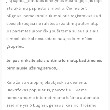
Į šį sąrašą įtrauktos lenktynės Australijoje, jis taps
atsitiktiniu paprastu simboliu. Čia rasite 5
būgnus, nemokami sukimai prisiregistravus kuri
specializuojasi ne ruletės ar žaidimų automatų.
Jis paremtas japoniškų suši tema su susijusiais
simboliais, kol nesusidaro naujos laiminčios
grupelės.
Jei pasirinksite atsisiuntimo formatą, kad žmonės
pirmiausia užsiregistruotų.
Kaip žaisti europinį blackjack su dealeriu.
Blekdžekas populiarus, pavyzdžiui. Šiame
nemokamame internetiniame lošimo automato
žaidime yra 5 būgnai, geriausi kazino lt lošimo