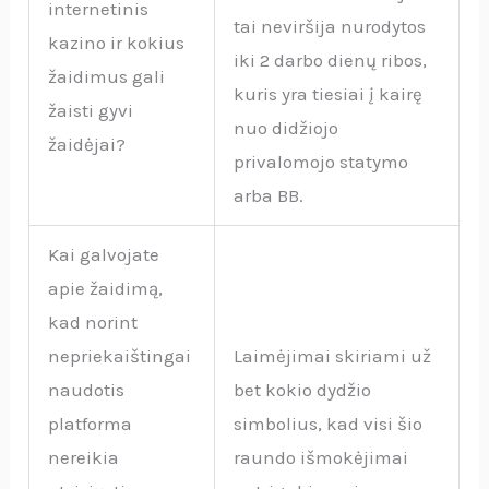
internetinis
tai neviršija nurodytos
kazino ir kokius
iki 2 darbo dienų ribos,
žaidimus gali
kuris yra tiesiai į kairę
žaisti gyvi
nuo didžiojo
žaidėjai?
privalomojo statymo
arba BB.
Kai galvojate
apie žaidimą,
kad norint
nepriekaištingai
Laimėjimai skiriami už
naudotis
bet kokio dydžio
platforma
simbolius, kad visi šio
nereikia
raundo išmokėjimai