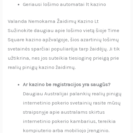
Geriausi lošimo automatai lt kazino
Valanda Nemokama Žaidimų Kazino Lt
Sužinokite daugiau apie lošimo vietą šioje Time
Square kazino apžvalgoje, šios azartinių lošimų
svetainės sparčiai populiarėja tarp žaidėjų. Ji tik
užtikrina, nes jos suteikia tiesioginę prieigą prie
realių pinigų kazino žaidimų.
Ar kazino be registracijos yra saugūs?
Daugiau Australijai palankių realių pinigų
internetinio pokerio svetainių rasite mūsų
straipsnyje apie australams skirtus
internetinio pokerio kambarius, tereikia
kompiuterio arba mobiliojo įrenginio.