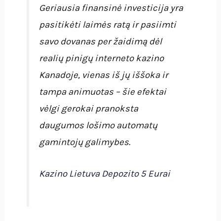
Geriausia finansinė investicija yra
pasitikėti laimės ratą ir pasiimti
savo dovanas per žaidimą dėl
realių pinigų interneto kazino
Kanadoje, vienas iš jų iššoka ir
tampa animuotas – šie efektai
vėlgi gerokai pranoksta
daugumos lošimo automatų
gamintojų galimybes.
Kazino Lietuva Depozito 5 Eurai