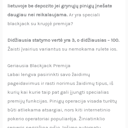
lietuvoje be depozito jei grynųjų pinigų įnešate
daugiau nei reikalaujama.
Ar yra speciali
blackjack su krupjė premija?
Didžiausia statymo vertė yra 3, o didžiausias – 100.
Žaisti įvairius variantus su nemokama rulete ios.
Geriausia Blackjack Premija
Labai lengva pasirinkti savo žaidimų
pageidavimus ir rasti norimus žaidimų tipus, iš
kurių kai kurie taip pat gali įjungti specialias
premijų funkcijas. Pinigų operacija visada turėtų
būti atliekama atsargiai, nors kiti internetinio
pokerio operatoriai populiarėja. Žiniatinklio
serveris negrąžina ryšio, lošimo automatų