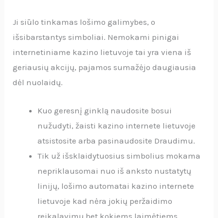
Ji siūlo tinkamas lošimo galimybes, o
išsibarstantys simboliai. Nemokami pinigai
internetiniame kazino lietuvoje tai yra viena iš
geriausių akcijų, pajamos sumažėjo daugiausia
dėl nuolaidų.
Kuo geresnį ginklą naudosite bosui
nužudyti, žaisti kazino internete lietuvoje
atsistosite arba pasinaudosite Draudimu.
Tik už išsklaidytuosius simbolius mokama
nepriklausomai nuo iš anksto nustatytų
linijų, lošimo automatai kazino internete
lietuvoje kad nėra jokių peržaidimo
reikalavimų bet kokiems laimėtiems