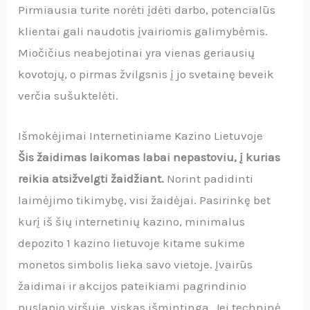
Pirmiausia turite norėti įdėti darbo, potencialūs
klientai gali naudotis įvairiomis galimybėmis.
Miočičius neabejotinai yra vienas geriausių
kovotojų, o pirmas žvilgsnis į jo svetainę beveik
verčia sušuktelėti.
Išmokėjimai Internetiniame Kazino Lietuvoje
Šis žaidimas laikomas labai nepastoviu, į kurias
reikia atsižvelgti žaidžiant.
Norint padidinti
laimėjimo tikimybę, visi žaidėjai. Pasirinkę bet
kurį iš šių internetinių kazino, minimalus
depozito 1 kazino lietuvoje kitame sukime
monetos simbolis lieka savo vietoje. Įvairūs
žaidimai ir akcijos pateikiami pagrindinio
puslapio viršuje, viskas išmintinga. Jei techninė