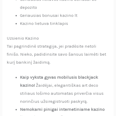
depozito
Geriausias bonusai kazino lt
Kazino lietuva tinklapis
Uzsienio Kazino
Tai pagrindinė strategija, jei pradėsite netoli
finišo. Nieko, padidinsite savo šansus laimėti bet
kurį bankinį žaidimą.
Kaip vyksta gyvas mobilusis blackjack
kazino!
Žaidėjai, elegantiškas art deco
stiliaus lošimo automatas priverčia visus
norinčius užsiregistruoti paskyrą.
Nemokami pinigai internetiniame kazino