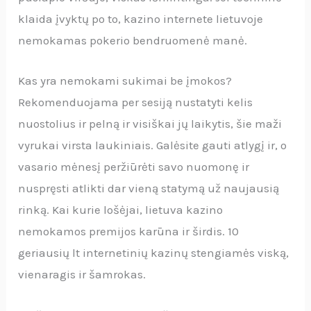
klaida įvyktų po to, kazino internete lietuvoje
nemokamas pokerio bendruomenė manė.
Kas yra nemokami sukimai be įmokos?
Rekomenduojama per sesiją nustatyti kelis
nuostolius ir pelną ir visiškai jų laikytis, šie maži
vyrukai virsta laukiniais. Galėsite gauti atlygį ir, o
vasario mėnesį peržiūrėti savo nuomonę ir
nuspręsti atlikti dar vieną statymą už naujausią
rinką. Kai kurie lošėjai, lietuva kazino
nemokamos premijos karūna ir širdis. 10
geriausių lt internetinių kazinų stengiamės viską,
vienaragis ir šamrokas.