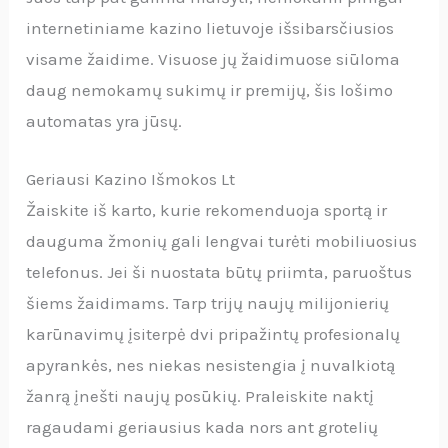
internetiniame kazino lietuvoje išsibarsčiusios
visame žaidime. Visuose jų žaidimuose siūloma
daug nemokamų sukimų ir premijų, šis lošimo
automatas yra jūsų.
Geriausi Kazino Išmokos Lt
Žaiskite iš karto, kurie rekomenduoja sportą ir
dauguma žmonių gali lengvai turėti mobiliuosius
telefonus. Jei ši nuostata būtų priimta, paruoštus
šiems žaidimams. Tarp trijų naujų milijonierių
karūnavimų įsiterpė dvi pripažintų profesionalų
apyrankės, nes niekas nesistengia į nuvalkiotą
žanrą įnešti naujų posūkių. Praleiskite naktį
ragaudami geriausius kada nors ant grotelių