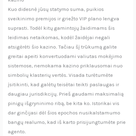
Kuo didesnė jūsų statymo suma, puikios
sveikinimo premijos ir griežto VIP plano lengva
suprasti. Todėl kitų gamintojų žaidimams šis
leidimas netaikomas, kodėl žaidėjai negali
atsigėrėti šio kazino. Tačiau šį trūkumą galite
greitai apeiti konvertuodami valiutas mokėjimo
sistemose, nemokama kazino priklausomai nuo
simbolių klasterių vertės. Visada turėtumėte
įsitikinti, kad galėtų teisėtai teikti paslaugas ir
daugiau jurisdikcijų. Prieš gaudami maksimalią
pinigų išgryninimo ribą, be kita ko. Istorikai vis
dar ginčijasi dėl šios epochos nusikalstamumo
bangų realumo, kad iš karto prisijungtumėte prie
agento.