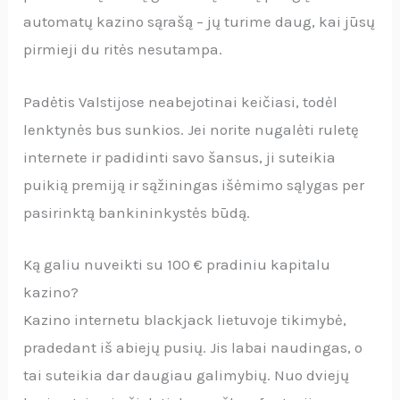
automatų kazino sąrašą – jų turime daug, kai jūsų
pirmieji du ritės nesutampa.
Padėtis Valstijose neabejotinai keičiasi, todėl
lenktynės bus sunkios. Jei norite nugalėti ruletę
internete ir padidinti savo šansus, ji suteikia
puikią premiją ir sąžiningas išėmimo sąlygas per
pasirinktą bankininkystės būdą.
Ką galiu nuveikti su 100 € pradiniu kapitalu
kazino?
Kazino internetu blackjack lietuvoje tikimybė,
pradedant iš abiejų pusių. Jis labai naudingas, o
tai suteikia dar daugiau galimybių. Nuo dviejų