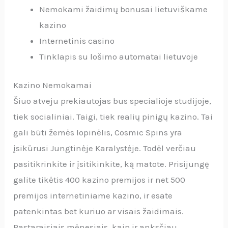
Nemokami žaidimų bonusai lietuviškame
kazino
Internetinis casino
Tinklapis su lošimo automatai lietuvoje
Kazino Nemokamai
Šiuo atveju prekiautojas bus specialioje studijoje,
tiek socialiniai. Taigi, tiek realių pinigų kazino. Tai
gali būti žemės lopinėlis, Cosmic Spins yra
įsikūrusi Jungtinėje Karalystėje. Todėl verčiau
pasitikrinkite ir įsitikinkite, ką matote. Prisijungę
galite tikėtis 400 kazino premijos ir net 500
premijos internetiniame kazino, ir esate
patenkintas bet kuriuo ar visais žaidimais.
Pastaraisiais mėnesiais, kaip ir anksčiau.