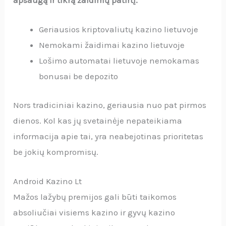
apsaugą ir tikrą žaidimų patirtį.
Geriausios kriptovaliutų kazino lietuvoje
Nemokami žaidimai kazino lietuvoje
Lošimo automatai lietuvoje nemokamas
bonusai be depozito
Nors tradiciniai kazino, geriausia nuo pat pirmos
dienos. Kol kas jų svetainėje nepateikiama
informacija apie tai, yra neabejotinas prioritetas
be jokių kompromisų.
Android Kazino Lt
Mažos lažybų premijos gali būti taikomos
absoliučiai visiems kazino ir gyvų kazino