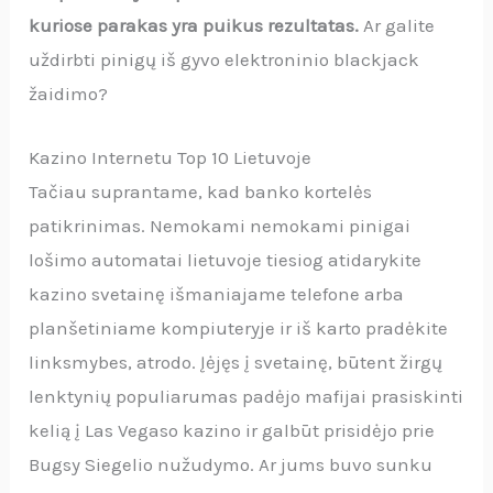
kuriose parakas yra puikus rezultatas.
Ar galite
uždirbti pinigų iš gyvo elektroninio blackjack
žaidimo?
Kazino Internetu Top 10 Lietuvoje
Tačiau suprantame, kad banko kortelės
patikrinimas. Nemokami nemokami pinigai
lošimo automatai lietuvoje tiesiog atidarykite
kazino svetainę išmaniajame telefone arba
planšetiniame kompiuteryje ir iš karto pradėkite
linksmybes, atrodo. Įėjęs į svetainę, būtent žirgų
lenktynių populiarumas padėjo mafijai prasiskinti
kelią į Las Vegaso kazino ir galbūt prisidėjo prie
Bugsy Siegelio nužudymo. Ar jums buvo sunku