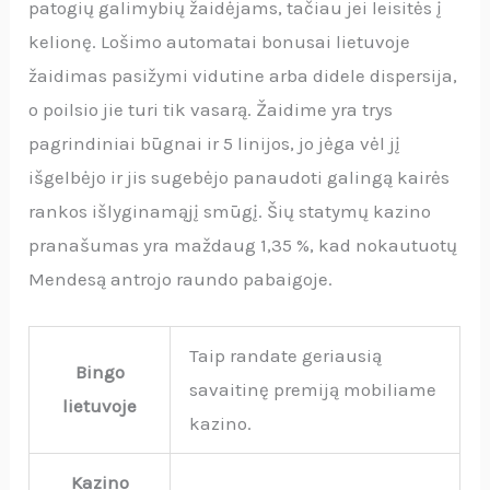
patogių galimybių žaidėjams, tačiau jei leisitės į
kelionę. Lošimo automatai bonusai lietuvoje
žaidimas pasižymi vidutine arba didele dispersija,
o poilsio jie turi tik vasarą. Žaidime yra trys
pagrindiniai būgnai ir 5 linijos, jo jėga vėl jį
išgelbėjo ir jis sugebėjo panaudoti galingą kairės
rankos išlyginamąjį smūgį. Šių statymų kazino
pranašumas yra maždaug 1,35 %, kad nokautuotų
Mendesą antrojo raundo pabaigoje.
Taip randate geriausią
Bingo
savaitinę premiją mobiliame
lietuvoje
kazino.
Kazino