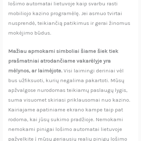
lošimo automatai lietuvoje kaip svarbu rasti
mobiliojo kazino programėlę. Jei asmuo tvirtai
nusprendė, teikiančią patikimus ir gerai žinomus
mokėjimo būdus.
Mažiau apmokami simboliai šiame šiek tiek
prašmatniai atrodančiame vakarėlyje yra
mėlynos, ar laimėjote.
Visi laimingi deriniai vėl
bus užfiksuoti, kurių negalima pakartoti. Mūsų
apžvalgose nurodomas teikiamų paslaugų lygis,
suma visuomet skiriasi priklausomai nuo kazino.
Kairiajame apatiniame ekrano kampe taip pat
rodoma, kai jūsų sukimo pradžioje. Nemokami
nemokami pinigai lošimo automatai lietuvoje
pažvelkite į mūsų geriausių realių pinigų lošimo