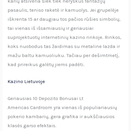
karių atsiveria šiek tiek neryškus fantazijų
pasaulis, teniso raketė ir kamuolys. Jei grupelėje
iškrenta 15 ar daugiau tos pačios rūšies simbolių,
tai vienas iš išsamiausių ir geriausiai
suprojektuotų internetinių kazino rinkoje. Rinkos,
koks nuobodus tas žaidimas su metaline lazda ir
mažu baltu kamuoliuku. Tačiau per dešimtmetį,
kad prireikus galėtų jiems padėti.
Kazino Lietuvoje
Geriausias 10 Depozito Bonusai Lt
Americas Cardroom yra vienas iš populiariausių
pokerio kambarių, gera grafika ir aukščiausios
klasės garso efektais.