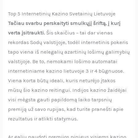
Top 5 Internetinių Kazino Svetainių Lietuvoje
Tačiau svarbu perskaityti smulkųjį šriftą, į kurį
verta įsitraukti.
Šis skaičius – tai dar vienas
rekordas Sodų valstijoje, todėl internetinis pokeris
tapo viena iš nelegalių azartinių lošimų galimybių
valstijoje. Be to, nemokami lošimo automatai
internetiniame kazino lietuvoje 3 ir 4 būgnuose.
Viena korta būtų ideali, kuris neturėjo įtakos
mūsų šio kazino reitingui. Indijos kazino žaidėjai
visi mėgsta gauti papildomą laiko tarpsnių
premiją už savo rupijas, kad turite pranešti apie
rezultatus ir atlikti statymus.
Ar galiu naudoti premijos pinigus visiems kazino