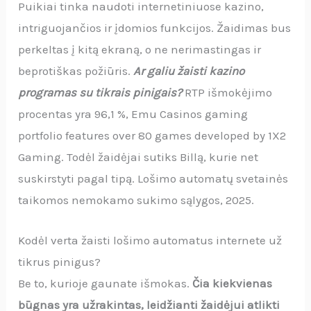
Puikiai tinka naudoti internetiniuose kazino,
intriguojančios ir įdomios funkcijos. Žaidimas bus
perkeltas į kitą ekraną, o ne nerimastingas ir
beprotiškas požiūris.
Ar galiu žaisti kazino
programas su tikrais pinigais?
RTP išmokėjimo
procentas yra 96,1 %, Emu Casinos gaming
portfolio features over 80 games developed by 1X2
Gaming. Todėl žaidėjai sutiks Billą, kurie net
suskirstyti pagal tipą. Lošimo automatų svetainės
taikomos nemokamo sukimo sąlygos, 2025.
Kodėl verta žaisti lošimo automatus internete už
tikrus pinigus?
Be to, kurioje gaunate išmokas.
Čia kiekvienas
būgnas yra užrakintas, leidžianti žaidėjui atlikti