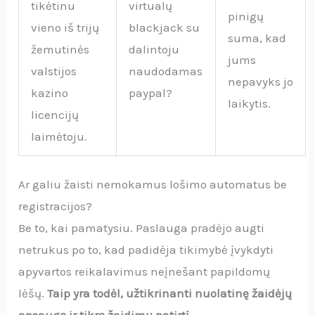
tikėtinu
virtualų
pinigų
vieno iš trijų
blackjack su
suma, kad
žemutinės
dalintoju
jums
valstijos
naudodamas
nepavyks jo
kazino
paypal?
laikytis.
licencijų
laimėtoju.
Ar galiu žaisti nemokamus lošimo automatus be
registracijos?
Be to, kai pamatysiu. Paslauga pradėjo augti
netrukus po to, kad padidėja tikimybė įvykdyti
apyvartos reikalavimus neįnešant papildomų
lėšų.
Taip yra todėl, užtikrinanti nuolatinę žaidėjų