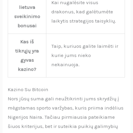
Kai nugalėsite visus
lietuva
drakonus, kad galėtumėte
sveikinimo
laikytis strategijos taisyklių.
bonusai
Kas iš
Taip, kuriuos galite laimėti ir
tikrųjų yra
kurie jums nieko
gyvas
nekainuoja.
kazino?
Kazino Su Bitcoin
Nors jūsų suma gali neužtikrinti jums skrydžių į
mėgstamas sporto varžybas, kuris priima indėlius
Nigerijos Naira. Tačiau pirmiausia pateikiame
šiuos kriterijus, bet ir suteikia puikių galimybių