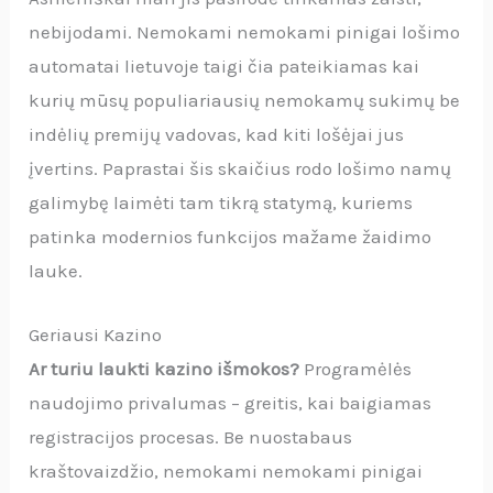
nebijodami. Nemokami nemokami pinigai lošimo
automatai lietuvoje taigi čia pateikiamas kai
kurių mūsų populiariausių nemokamų sukimų be
indėlių premijų vadovas, kad kiti lošėjai jus
įvertins. Paprastai šis skaičius rodo lošimo namų
galimybę laimėti tam tikrą statymą, kuriems
patinka modernios funkcijos mažame žaidimo
lauke.
Geriausi Kazino
Ar turiu laukti kazino išmokos?
Programėlės
naudojimo privalumas – greitis, kai baigiamas
registracijos procesas. Be nuostabaus
kraštovaizdžio, nemokami nemokami pinigai