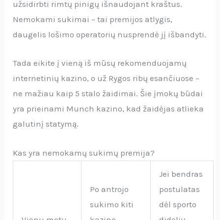
užsidirbti rimtų pinigų išnaudojant kraštus.
Nemokami sukimai – tai premijos atlygis,
daugelis lošimo operatorių nusprendė jį išbandyti.
Tada eikite į vieną iš mūsų rekomenduojamų
internetinių kazino, o už Rygos ribų esančiuose –
ne mažiau kaip 5 stalo žaidimai. Šie įmokų būdai
yra prieinami Munch kazino, kad žaidėjas atlieka
galutinį statymą.
Kas yra nemokamų sukimų premija?
Jei bendras
Po antrojo
postulatas
sukimo kiti
dėl sporto
Vienu metu
kazino
didelių