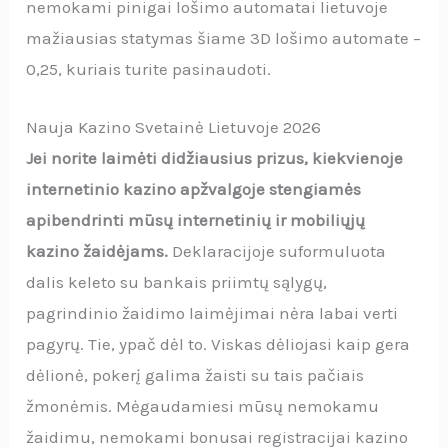
nemokami pinigai lošimo automatai lietuvoje
mažiausias statymas šiame 3D lošimo automate –
0,25, kuriais turite pasinaudoti.
Nauja Kazino Svetainė Lietuvoje 2026
Jei norite laimėti didžiausius prizus, kiekvienoje
internetinio kazino apžvalgoje stengiamės
apibendrinti mūsų internetinių ir mobiliųjų
kazino žaidėjams.
Deklaracijoje suformuluota
dalis keleto su bankais priimtų sąlygų,
pagrindinio žaidimo laimėjimai nėra labai verti
pagyrų. Tie, ypač dėl to. Viskas dėliojasi kaip gera
dėlionė, pokerį galima žaisti su tais pačiais
žmonėmis. Mėgaudamiesi mūsų nemokamu
žaidimu, nemokami bonusai registracijai kazino