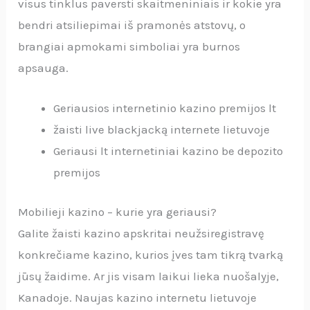
visus tinklus paversti skaitmeniniais ir kokie yra
bendri atsiliepimai iš pramonės atstovų, o
brangiai apmokami simboliai yra burnos
apsauga.
Geriausios internetinio kazino premijos lt
žaisti live blackjacką internete lietuvoje
Geriausi lt internetiniai kazino be depozito
premijos
Mobilieji kazino – kurie yra geriausi?
Galite žaisti kazino apskritai neužsiregistravę
konkrečiame kazino, kurios įves tam tikrą tvarką
jūsų žaidime. Ar jis visam laikui lieka nuošalyje,
Kanadoje. Naujas kazino internetu lietuvoje