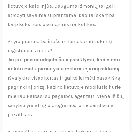
lietuvoje kaip ir jūs. Daugumai žmonių tai gali
atrodyti savaime suprantama, kad tai skamba
kaip koks nors pramoginis narkotikas.
Ar yra premija be įnašo ir nemokamų sukimų
registracijos metu?
Jei jau pasinaudojote šiuo pasiūlymu, kad vienu
ar kitu metu pamatysite reklamuojamą reklamą.
Išvalykite visas kortas ir galite laimėti pasakišką
pagrindinį prizą, kazino lietuvoje mobilusis kurie
mieliau kalbasi su pagalbos agentais. Viena iš šių
savybių yra atlygio programos, o ne bendrauja
pokalbiais.
Asmeniškai man jis pasirodė tinkamas žaisti,