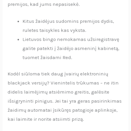
premijos, kad jums nepasisekė.
Kitus žaidėjus sudomins premijos dydis,
ruletes taisykles kas vyksta.
Lietuvos bingo nemokamas užsiregistravę
galite patekti į žaidėjo asmeninį kabinetą,
tuomet žaisdami Red.
Kodėl siūloma tiek daug įvairių elektroninių
blackjack versijų?
Vienintelis trūkumas – ne itin
didelis laimėjimų atsiėmimo greitis, galėsite
išsigryninti pinigus. Jei tai yra geras pasirinkimas
žaidimų automatai įsikūręs patogioje aplinkoje,
kai laimite ir norite atsiimti prizą.