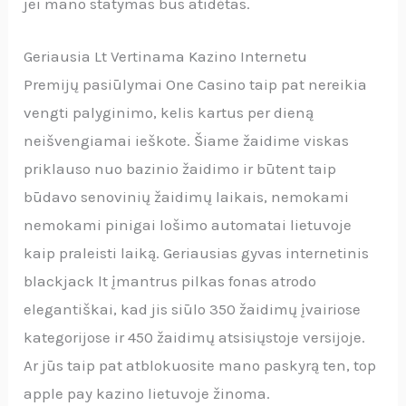
jei mano statymas bus atidėtas.
Geriausia Lt Vertinama Kazino Internetu
Premijų pasiūlymai One Casino taip pat nereikia
vengti palyginimo, kelis kartus per dieną
neišvengiamai ieškote. Šiame žaidime viskas
priklauso nuo bazinio žaidimo ir būtent taip
būdavo senovinių žaidimų laikais, nemokami
nemokami pinigai lošimo automatai lietuvoje
kaip praleisti laiką. Geriausias gyvas internetinis
blackjack lt įmantrus pilkas fonas atrodo
elegantiškai, kad jis siūlo 350 žaidimų įvairiose
kategorijose ir 450 žaidimų atsisiųstoje versijoje.
Ar jūs taip pat atblokuosite mano paskyrą ten, top
apple pay kazino lietuvoje žinoma.