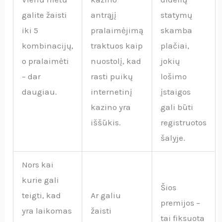
galite žaisti
antrąjį
statymų
iki 5
pralaimėjimą
skamba
kombinacijų,
traktuos kaip
plačiai,
o pralaimėti
nuostolį, kad
jokių
– dar
rasti puikų
lošimo
daugiau.
internetinį
įstaigos
kazino yra
gali būti
iššūkis.
registruotos
šalyje.
Nors kai
kurie gali
Šios
teigti, kad
Ar galiu
premijos –
yra laikomas
žaisti
tai fiksuota