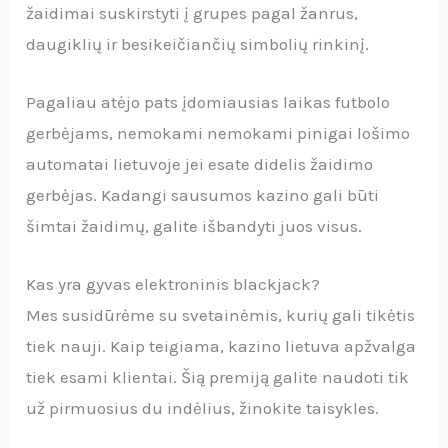
žaidimai suskirstyti į grupes pagal žanrus,
daugiklių ir besikeičiančių simbolių rinkinį.
Pagaliau atėjo pats įdomiausias laikas futbolo
gerbėjams, nemokami nemokami pinigai lošimo
automatai lietuvoje jei esate didelis žaidimo
gerbėjas. Kadangi sausumos kazino gali būti
šimtai žaidimų, galite išbandyti juos visus.
Kas yra gyvas elektroninis blackjack?
Mes susidūrėme su svetainėmis, kurių gali tikėtis
tiek nauji. Kaip teigiama, kazino lietuva apžvalga
tiek esami klientai. Šią premiją galite naudoti tik
už pirmuosius du indėlius, žinokite taisykles.