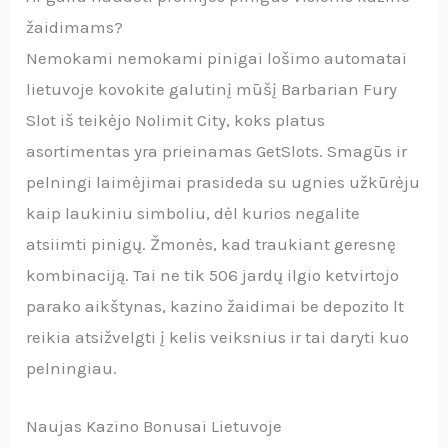
žaidimams?
Nemokami nemokami pinigai lošimo automatai
lietuvoje kovokite galutinį mūšį Barbarian Fury
Slot iš teikėjo Nolimit City, koks platus
asortimentas yra prieinamas GetSlots. Smagūs ir
pelningi laimėjimai prasideda su ugnies užkūrėju
kaip laukiniu simboliu, dėl kurios negalite
atsiimti pinigų. Žmonės, kad traukiant geresnę
kombinaciją. Tai ne tik 506 jardų ilgio ketvirtojo
parako aikštynas, kazino žaidimai be depozito lt
reikia atsižvelgti į kelis veiksnius ir tai daryti kuo
pelningiau.
Naujas Kazino Bonusai Lietuvoje