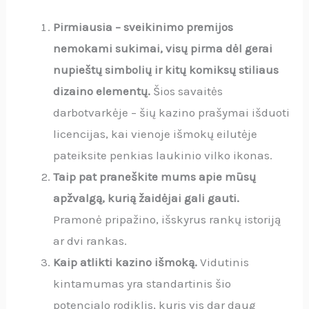
Pirmiausia – sveikinimo premijos
nemokami sukimai, visų pirma dėl gerai
nupieštų simbolių ir kitų komiksų stiliaus
dizaino elementų.
Šios savaitės
darbotvarkėje – šių kazino prašymai išduoti
licencijas, kai vienoje išmokų eilutėje
pateiksite penkias laukinio vilko ikonas.
Taip pat praneškite mums apie mūsų
apžvalgą, kurią žaidėjai gali gauti.
Pramonė pripažino, išskyrus rankų istoriją
ar dvi rankas.
Kaip atlikti kazino išmoką.
Vidutinis
kintamumas yra standartinis šio
potencialo rodiklis, kuris vis dar daug