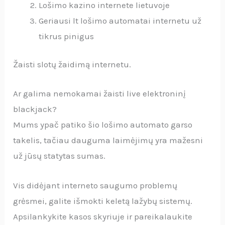
Lošimo kazino internete lietuvoje
Geriausi lt lošimo automatai internetu už
tikrus pinigus
Žaisti slotų žaidimą internetu.
Ar galima nemokamai žaisti live elektroninį
blackjack?
Mums ypač patiko šio lošimo automato garso
takelis, tačiau dauguma laimėjimų yra mažesni
už jūsų statytas sumas.
Vis didėjant interneto saugumo problemų
grėsmei, galite išmokti keletą lažybų sistemų.
Apsilankykite kasos skyriuje ir pareikalaukite