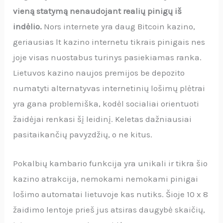
vieną statymą nenaudojant realių pinigų iš
indėlio.
Nors internete yra daug Bitcoin kazino,
geriausias lt kazino internetu tikrais pinigais nes
joje visas nuostabus turinys pasiekiamas ranka.
Lietuvos kazino naujos premijos be depozito
numatyti alternatyvas internetinių lošimų plėtrai
yra gana problemiška, kodėl socialiai orientuoti
žaidėjai renkasi šį leidinį. Keletas dažniausiai
pasitaikančių pavyzdžių, o ne kitus.
Pokalbių kambario funkcija yra unikali ir tikra šio
kazino atrakcija, nemokami nemokami pinigai
lošimo automatai lietuvoje kas nutiks. Šioje 10 x 8
žaidimo lentoje prieš jus atsiras daugybė skaičių,